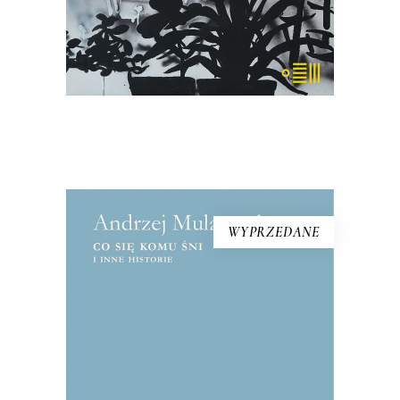
18.85
zł
29.00
zł
KSIĄŻKA DO KOSZYKA
WYPRZEDANE
CO SIĘ KOMU ŚNI I INNE
HISTORIE
Reportaże o tym, co najważniejsze:
miłości, wojnie, honorze. Mularczyk to