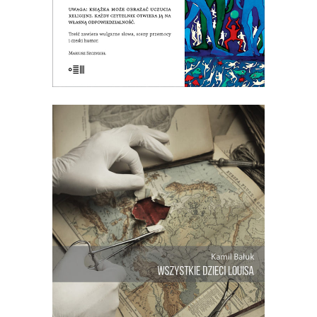
E-BOOK DO KOSZYKA
WSZYSTKIE DZIECI LOUISA
Trudna do uwierzenia opowieść z
małego kraju, gdzie żyją ponad dwie
setki braci i sióstr. Opowieść o lekarzu,
który chciał być Bogiem, i o
anonimowym dawcy nasienia, który
ukrywał tożsamość oraz genetyczną