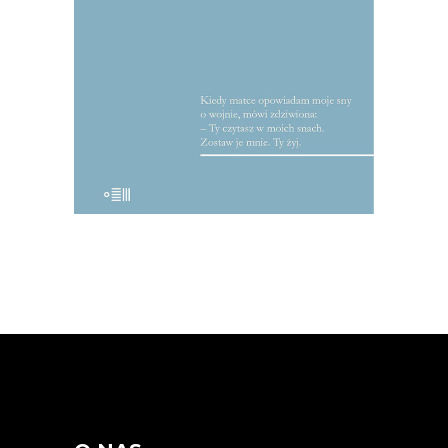
wirtuoz gatunku, jeden z
najwybitniejszych przedstawicieli tzw.
polskiej szkoły reportażu.