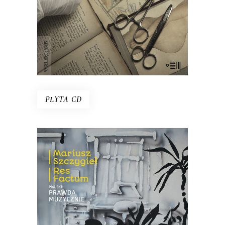
tajemnicę…
E-BOOK DO KOSZYKA
PŁYTA CD
PROJEKT: PRAWDA
MUZYCZNIE
Płyta, która jest efektem spotkania
trojga muzyków z reporterem –
Mariuszem Szczygłem. Słowa spotkały
się tu z dźwiękiem kreowanym na żywo.