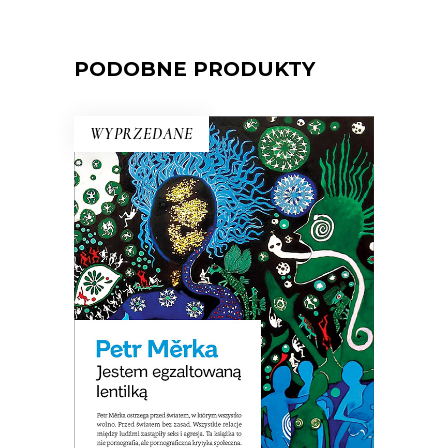
PODOBNE PRODUKTY
WYPRZEDANE
JESTEM EGZALTOWANĄ
LENTILKĄ
Opowiadania surrealistyczne, science
fiction o dewiantach, horror erotyczny,
pornograficzna krytyka społeczna. Ta
książką wprawiła w zdumienie nawet
czeskich czytelników!