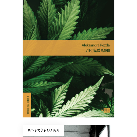
ZDROWAŚ MARIO. REPORTAŻE
O MEDYCZNEJ MARIHUANIE
Dlatego pacjenci stają się
przestępcami? Reportaż interwencyjny
na temat, który dotyczy milionów z nas
– choć na co dzień nie zdajemy sobie z
tego sprawy.
E-BOOK DO KOSZYKA
WYPRZEDANE