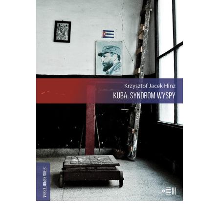
KUBA. SYNDROM WYSPY
Rewolucja i dysydenci, Kubanki
walczące o podpaski i Kubańczycy,
którzy obrażają rewolucję szortami i
sandałami. Jest tu dawna świetność
Hawany, są prosięta hodowane w
wannach i jest krowa – bohaterka
rewolucji.
22.00
zł
44.00
zł
E-BOOK DO KOSZYKA