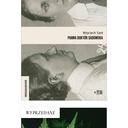
PANNA DOKTÓR SADOWSKA
Opowieść o lekarce, naukowczyni,
działaczce społecznej, feministce,
patriotce, automobilistce,
przedsiębiorczyni, lesbijce – bohaterce
jednego z najgłośniejszych skandali
obyczajowych międzywojennej
Warszawy.
21.00
zł
42.00
zł
E-BOOK DO KOSZYKA
WYPRZEDANE