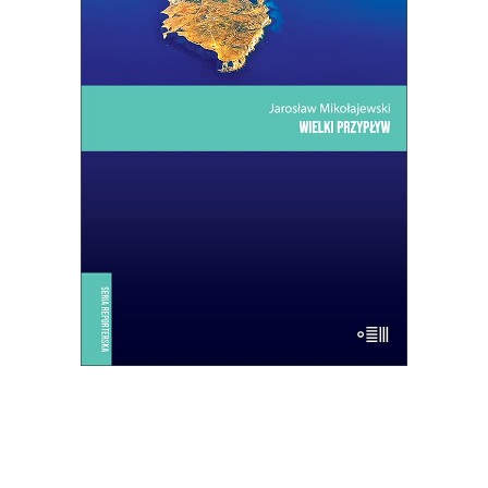
WIELKI PRZYPŁYW
Mikołajewski z czułością i delikatnością
kreśli reporterski portret wyspy –
przedsionka Ziemi Obiecanej
uchodźców. Lampedusa jest kroplą:
skupiają się w niej jak w soczewce
problemy, z którymi musi się zmierzyć
dzisiejsza Europa.
14.50
zł
29.00
zł
E-BOOK DO KOSZYKA