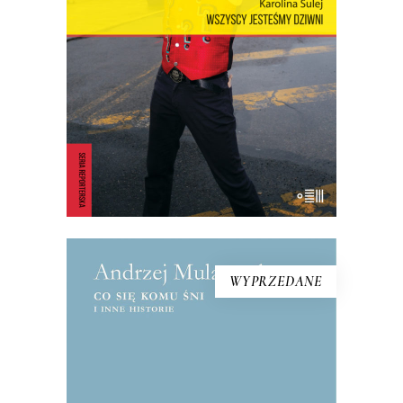
rezerwuar estetyki, idei, marzeń i lęków,
z których jest zbudowana popkultura.
23.40
zł
36.00
zł
KSIĄŻKA DO KOSZYKA
E-BOOK DO KOSZYKA
WYPRZEDANE
CO SIĘ KOMU ŚNI I INNE
HISTORIE