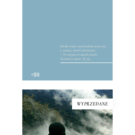
Reportaże o tym, co najważniejsze:
miłości, wojnie, honorze. Mularczyk to
wirtuoz gatunku, jeden z
najwybitniejszych przedstawicieli tzw.
polskiej szkoły reportażu.
WYPRZEDANE
MARTWA DOLINA