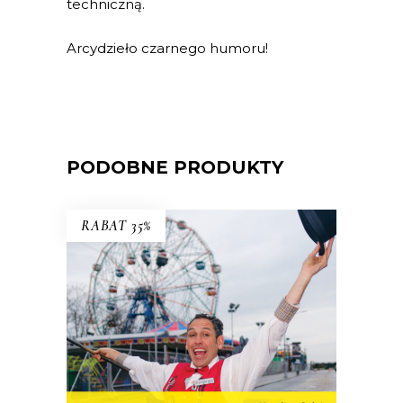
techniczną.
Arcydzieło czarnego humoru!
PODOBNE PRODUKTY
RABAT 35%
WSZYSCY JESTEŚMY DZIWNI.
OPOWIEŚCI Z CONEY ISLAND
Coney Island – dzielnica Nowego Jorku,
niegdyś stolica światowej rozrywki,
cyrków, wesołych miasteczek – to wciąż