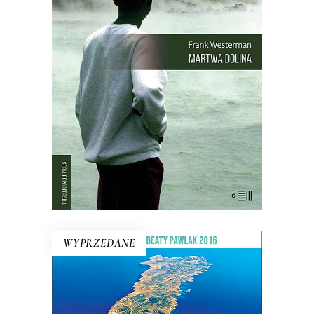
21 sierpnia 1986 roku z doliny w
Kamerunie zniknęło życie. Kurczaki,
pawiany, zebu i ptaki leżały martwe w
trawie – tak samo jak dwa tysiące
mężczyzn, kobiet i dzieci. Chaty i
drzewa palmowe stały nietknięte. Takie
są fakty. Ale co się wydarzyło?
WYPRZEDANE