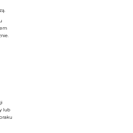
zą.
u
niem
nie.
ji
y lub
 braku