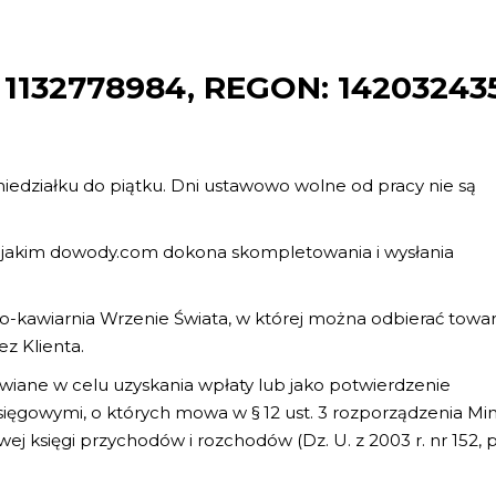
: 1132778984, REGON: 14203243
niedziałku do piątku. Dni ustawowo wolne od pracy nie są
 w jakim dowody.com dokona skompletowania i wysłania
nio-kawiarnia Wrzenie Świata, w której można odbierać towa
z Klienta.
awiane w celu uzyskania wpłaty lub jako potwierdzenie
ęgowymi, o których mowa w § 12 ust. 3 rozporządzenia Min
 księgi przychodów i rozchodów (Dz. U. z 2003 r. nr 152, p