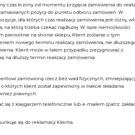
yjny czas liczony od momentu przyjęcia zamówienia do realiz
ia zamawianych pozycji do punktu odbioru zamówień. W
zycje, dla których czas realizacji zamówienia jest różny, w
, na którą trzeba czekać najdłużej. W razie niemożliwości
m pierwotnie na stronie sklepu, Klient zostanie o tym
eniem nowego terminu realizacji zamówienia, nie dłuższeg
ówienia. Klient może w takim przypadku zrezygnować z
 na dłuższy termin realizacji zamówienia.
entowi zamówioną rzecz bez wad fizycznych, zmniejszający
 o których klient został zapewniony w trakcie składania
ównież prawnych.
ć się z księgarzem telefonicznie lub e-mailem (patrz: zakła
nkuje się do reklamacji Klienta.