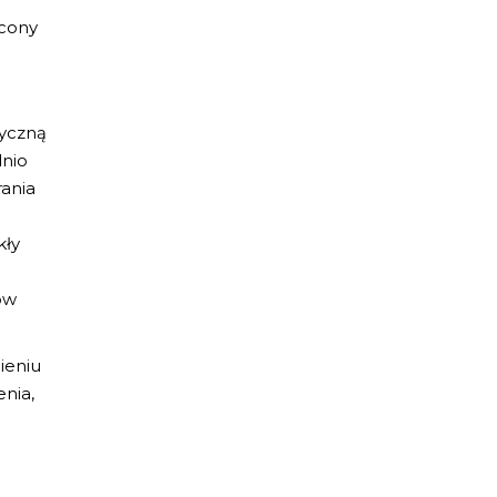
ócony
zyczną
dnio
ania
kły
ów
ieniu
nia,