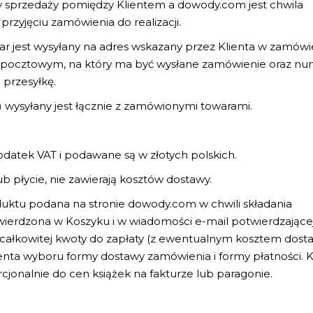
przedaży pomiędzy Klientem a dowody.com jest chwila
rzyjęciu zamówienia do realizacji.
 jest wysyłany na adres wskazany przez Klienta w zamówi
pocztowym, na który ma być wysłane zamówienie oraz nu
 przesyłkę.
 wysyłany jest łącznie z zamówionymi towarami.
odatek VAT i podawane są w złotych polskich.
ub płycie, nie zawierają kosztów dostawy.
oduktu podana na stronie dowody.com w chwili składania
ierdzona w Koszyku i w wiadomości e-mail potwierdzające
 całkowitej kwoty do zapłaty (z ewentualnym kosztem dost
enta wyboru formy dostawy zamówienia i formy płatności. 
orcjonalnie do cen książek na fakturze lub paragonie.