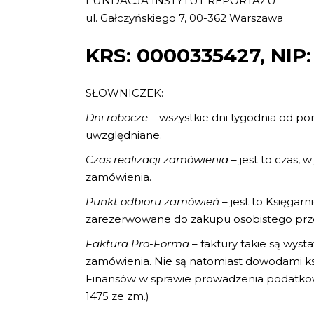
FUNDACJA INSTYTUT REPORTAŻU
ul. Gałczyńskiego 7, 00-362 Warszawa
KRS: 0000335427, NIP
SŁOWNICZEK:
Dni robocze
– wszystkie dni tygodnia od po
uwzględniane.
Czas realizacji zamówienia
– jest to czas,
zamówienia.
Punkt odbioru zamówień
– jest to Księgar
zarezerwowane do zakupu osobistego prze
Faktura Pro-Forma
– faktury takie są wyst
zamówienia. Nie są natomiast dowodami ksi
Finansów w sprawie prowadzenia podatkowej
1475 ze zm.)