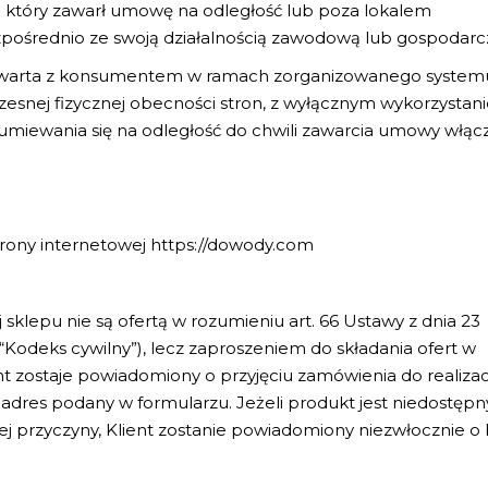
ą który zawarł umowę na odległość lub poza lokalem
pośrednio ze swoją działalnością zawodową lub gospodarc
arta z konsumentem w ramach zorganizowanego system
zesnej fizycznej obecności stron, z wyłącznym wykorzysta
umiewania się na odległość do chwili zawarcia umowy włącz
trony internetowej
https://dowody.com
 sklepu nie są ofertą w rozumieniu art. 66 Ustawy z dnia 23
 “Kodeks cywilny”), lecz zaproszeniem do składania ofert w
nt zostaje powiadomiony o przyjęciu zamówienia do realizac
dres podany w formularzu. Jeżeli produkt jest niedostępn
nej przyczyny, Klient zostanie powiadomiony niezwłocznie o