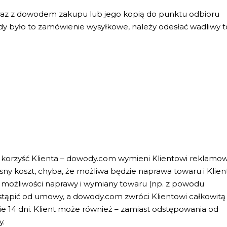
y wraz z dowodem zakupu lub jego kopią do punktu odbioru
dy było to zamówienie wysyłkowe, należy odesłać wadliwy 
a korzyść Klienta – dowody.com wymieni Klientowi reklamo
sny koszt, chyba, że możliwa będzie naprawa towaru i Klien
 możliwości naprawy i wymiany towaru (np. z powodu
stąpić od umowy, a dowody.com zwróci Klientowi całkowitą
e 14 dni. Klient może również – zamiast odstępowania od
y.