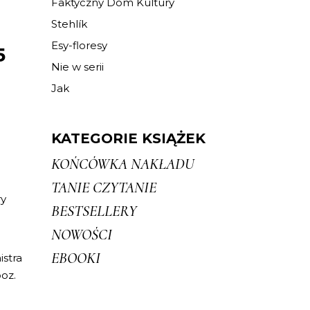
Faktyczny Dom Kultury
Stehlík
Esy-floresy
5
Nie w serii
Jak
KATEGORIE KSIĄŻEK
KOŃCÓWKA NAKŁADU
TANIE CZYTANIE
ry
BESTSELLERY
NOWOŚCI
EBOOKI
istra
oz.