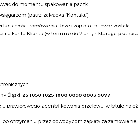
nywać do momentu spakowania paczki.
księgarzem (patrz: zakładka “Kontakt”)
 lub całości zamówienia. Jeżeli zapłata za towar została
i na konto Klienta (w terminie do 7 dni), z którego płatność
ktronicznych.
nk Śląski
25 1050 1025 1000 0090 8003 9077
lu prawidłowego zidentyfikowania przelewu, w tytule nale
a, po otrzymaniu przez dowody.com zapłaty za zamówienie.