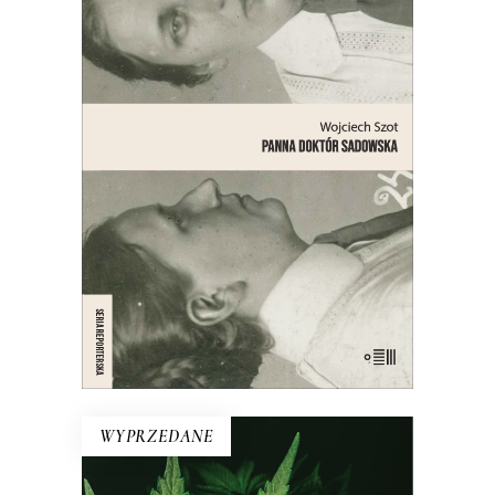
PANNA DOKTÓR SADOWSKA
Opowieść o lekarce, naukowczyni,
działaczce społecznej, feministce,
patriotce, automobilistce,
przedsiębiorczyni, lesbijce – bohaterce
jednego z najgłośniejszych skandali
obyczajowych międzywojennej
Warszawy.
21.00
zł
42.00
zł
E-BOOK DO KOSZYKA
WYPRZEDANE