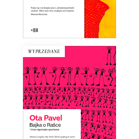
E-BOOK DO KOSZYKA
WYPRZEDANE
BAJKA O RAŠCE
Ota Pavel pisał reportaże sportowe,
które były popularne, bo ich autor
„ubaśniawiał” sport. Dzięki temu te
opowieści o sportowcach – nawet jeśli
ich nazwiska nic nam już nie mówią – są