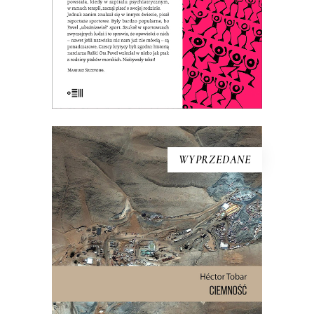
ponadczasowe.
E-BOOK DO KOSZYKA
WYPRZEDANE
CIEMNOŚĆ
W wyniku katastrofy 625 metrów
pod ziemią, w ciemności, wilgoci, bez
jedzenia i wody pitnej zostało
uwięzionych 33 mężczyzn. Spędzili
pod ziemią 69 dni. To historia o