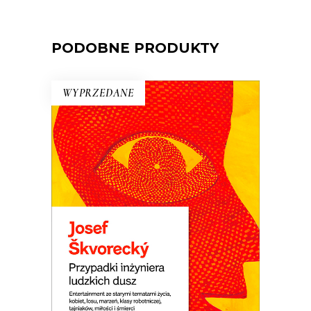
PODOBNE PRODUKTY
WYPRZEDANE
PRZYPADKI INŻYNIERA
LUDZKICH DUSZ
Powieść rzeka. Płyną nią setki
dramatycznych i śmiesznych ludzkich
losów. Wojna i komunizm. Miłość do
dziewcząt i saksofonu. Ucieczka z kraju i
tęsknota za domem. Jedna z
najlepszych czeskich powieści.