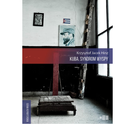
KUBA. SYNDROM WYSPY
Rewolucja i dysydenci, Kubanki
walczące o podpaski i Kubańczycy,
którzy obrażają rewolucję szortami i
sandałami. Jest tu dawna świetność
Hawany, są prosięta hodowane w
wannach i jest krowa – bohaterka
rewolucji.
22.00
zł
44.00
zł
E-BOOK DO KOSZYKA