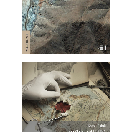
męstwie, odwadze i o granicach, do
jakich może dojść człowiek.
WSZYSTKIE DZIECI LOUISA
Trudna do uwierzenia opowieść z
małego kraju, gdzie żyją ponad dwie
setki braci i sióstr. Opowieść o lekarzu,
który chciał być Bogiem, i o