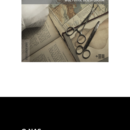
anonimowym dawcy nasienia, który
ukrywał tożsamość oraz genetyczną
tajemnicę…
E-BOOK DO KOSZYKA