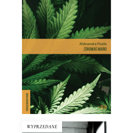
ZDROWAŚ MARIO. REPORTAŻE
O MEDYCZNEJ MARIHUANIE
Dlatego pacjenci stają się
przestępcami? Reportaż interwencyjny
na temat, który dotyczy milionów z nas
– choć na co dzień nie zdajemy sobie z
tego sprawy.
E-BOOK DO KOSZYKA
WYPRZEDANE