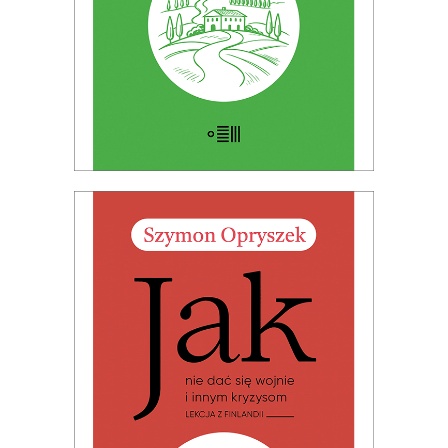
JAK NIE DAĆ SIĘ WOJNIE I INNYM
KRYZYSOM. LEKCJA Z FINLANDII
32.49
zł
49.99
zł