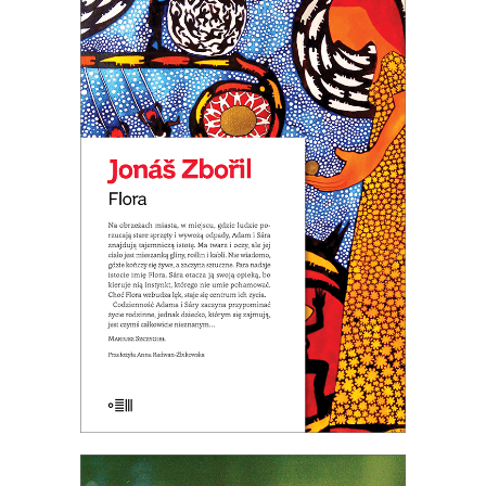
FLORA
32.49
zł
49.99
zł