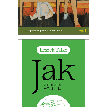
JAK ZAMIESZKAĆ W TOSKANII
32.49
zł
49.99
zł