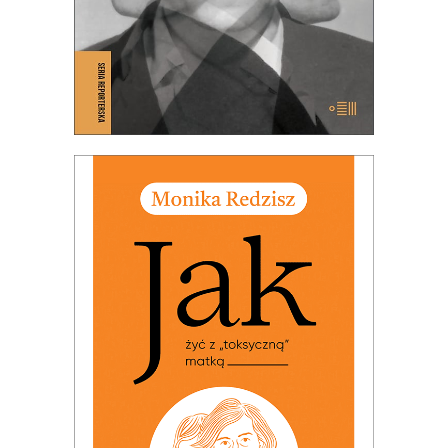
JAK ŻYĆ Z „TOKSYCZNĄ” MATKĄ
(EBOOK)
25.00
zł
49.99
zł