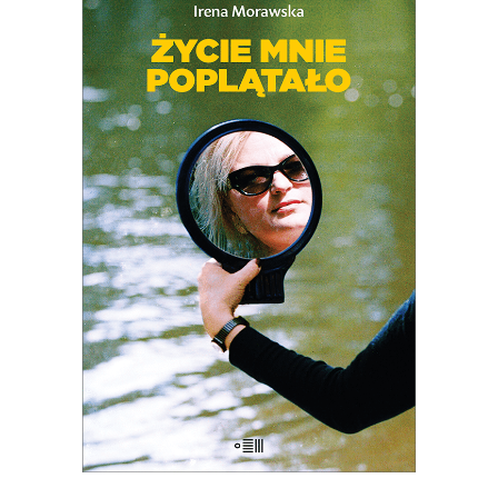
ŻYCIE MNIE POPLĄTAŁO.
SCENARIUSZE
38.03
zł
58.50
zł