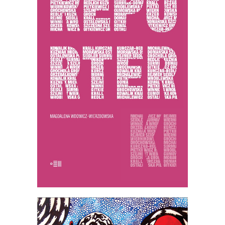
REPORTERKI
44.85
zł
69.00
zł