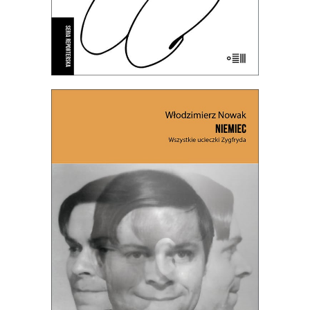
NIEMIEC. WSZYSTKIE UCIECZKI
ZYGFRYDA (EBOOK)
26.50
zł
61.00
zł