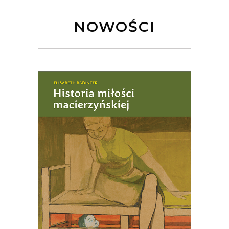
NOWOŚCI
HISTORIA MIŁOŚCI
MACIERZYŃSKIEJ
61.75
zł
95.00
zł