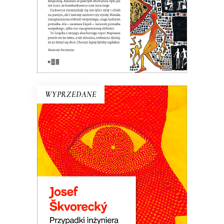
19.50
zł
39.00
zł
E-BOOK DO KOSZYKA
WYPRZEDANE
PRZYPADKI INŻYNIERA
LUDZKICH DUSZ
Powieść rzeka. Płyną nią setki
dramatycznych i śmiesznych ludzkich
losów. Wojna i komunizm. Miłość do
dziewcząt i saksofonu. Ucieczka z kraju i