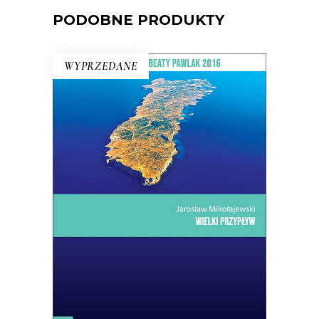
PODOBNE PRODUKTY
WYPRZEDANE
WIELKI PRZYPŁYW
Mikołajewski z czułością i delikatnością
kreśli reporterski portret wyspy –
przedsionka Ziemi Obiecanej
uchodźców. Lampedusa jest kroplą:
skupiają się w niej jak w soczewce
problemy, z którymi musi się zmierzyć
dzisiejsza Europa.
14.50
zł
29.00
zł