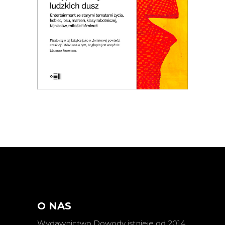
tęsknota za domem. Jedna z
najlepszych czeskich powieści.
E-BOOK DO KOSZYKA
O NAS
Wydawnictwo Dowody istnieje od 2014