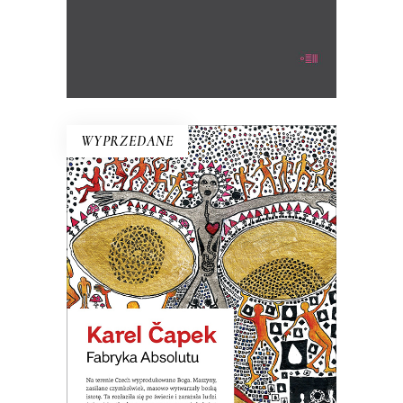
WYPRZEDANE
FABRYKA ABSOLUTU
Na terenie Czech wyprodukowano
Boga. Nastała na świecie
nieograniczona obfitość wszystkiego.
Ale okazało się, że ludziom potrzeba
wszystkiego, tylko nie nieograniczonej
obfitości.