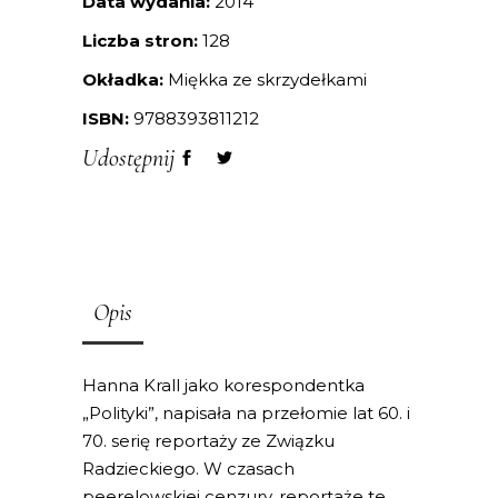
Data wydania:
2014
Liczba stron:
128
Okładka:
Miękka ze skrzydełkami
ISBN:
9788393811212
Udostępnij
Opis
Hanna Krall jako korespondentka
„Polityki”, napisała na przełomie lat 60. i
70. serię reportaży ze Związku
Radzieckiego. W czasach
peerelowskiej cenzury, reportaże te