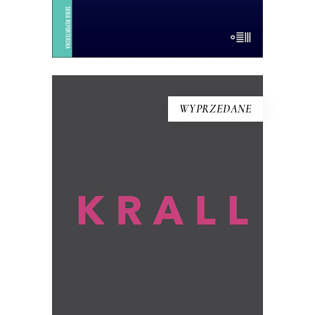
E-BOOK DO KOSZYKA
WYPRZEDANE
KRALL
To książka, jakiej nie było. Hanna Krall,
wybitna reporterka, ta, która opisywała
innych, staje się tu bohaterką.
Opowiadają o niej – przy aktywnym
udziale jej samej – Wojciech Tochman i
Mariusz Szczygieł.