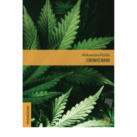
ZDROWAŚ MARIO. REPORTAŻE
O MEDYCZNEJ MARIHUANIE
Dlatego pacjenci stają się
przestępcami? Reportaż interwencyjny
na temat, który dotyczy milionów z nas
– choć na co dzień nie zdajemy sobie z
tego sprawy.
E-BOOK DO KOSZYKA