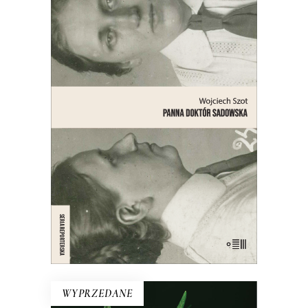
PANNA DOKTÓR SADOWSKA
Opowieść o lekarce, naukowczyni,
działaczce społecznej, feministce,
patriotce, automobilistce,
przedsiębiorczyni, lesbijce – bohaterce
jednego z najgłośniejszych skandali
obyczajowych międzywojennej
Warszawy.
21.00
zł
42.00
zł
E-BOOK DO KOSZYKA
WYPRZEDANE