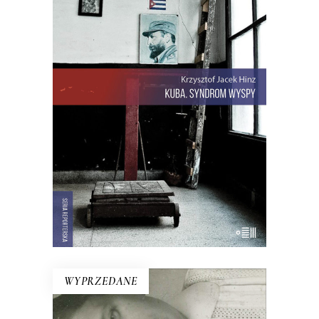
KUBA. SYNDROM WYSPY
Rewolucja i dysydenci, Kubanki
walczące o podpaski i Kubańczycy,
którzy obrażają rewolucję szortami i
sandałami. Jest tu dawna świetność
Hawany, są prosięta hodowane w
wannach i jest krowa – bohaterka
rewolucji.
22.00
zł
44.00
zł
E-BOOK DO KOSZYKA
WYPRZEDANE