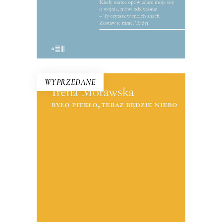
WYPRZEDANE
BYŁO PIEKŁO, TERAZ BĘDZIE
NIEBO
Reportaże o Polsce lat 90. i o tych,
którzy przegrali w wyniku procesów
transformacyjnych. Jest tu entuzjazm i
niepewność wobec nowych czasów,
zawód niespełnionymi obietnicami i
wreszcie oczekiwanie na sukces, który