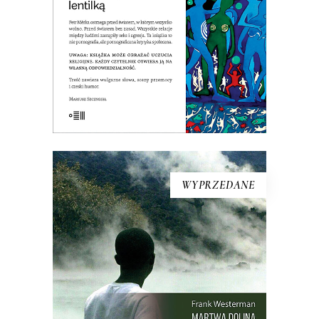
książką wprawiła w zdumienie nawet
czeskich czytelników!
E-BOOK DO KOSZYKA
WYPRZEDANE
MARTWA DOLINA
21 sierpnia 1986 roku z doliny w
Kamerunie zniknęło życie. Kurczaki,
pawiany, zebu i ptaki leżały martwe w
trawie – tak samo jak dwa tysiące