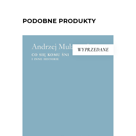
PODOBNE PRODUKTY
WYPRZEDANE
CO SIĘ KOMU ŚNI I INNE
HISTORIE
Reportaże o tym, co najważniejsze:
miłości, wojnie, honorze. Mularczyk to
wirtuoz gatunku, jeden z
najwybitniejszych przedstawicieli tzw.
polskiej szkoły reportażu.