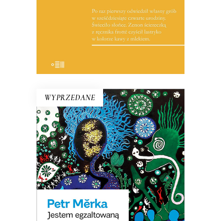
nie nadchodzi.
19.50
zł
39.00
zł
E-BOOK DO KOSZYKA
WYPRZEDANE
JESTEM EGZALTOWANĄ
LENTILKĄ
Opowiadania surrealistyczne, science
fiction o dewiantach, horror erotyczny,
pornograficzna krytyka społeczna. Ta