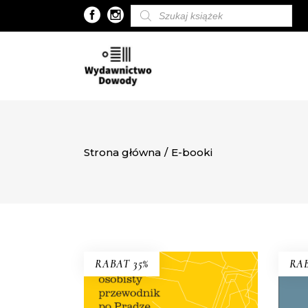
Wyszukiwarka
produktów
Strona główna
/
E-booki
RABAT 35%
RAB
B