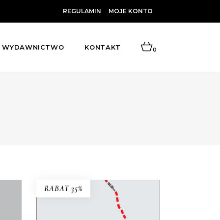
REGULAMIN
MOJE KONTO
WYDAWNICTWO
KONTAKT
0
RABAT 35%
RUBIEŻ. REPORTAŻ