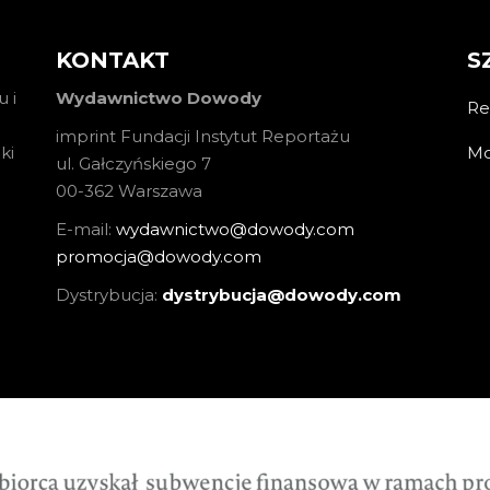
KONTAKT
S
 i
Wydawnictwo Dowody
Re
imprint Fundacji Instytut Reportażu
Mo
ki
ul. Gałczyńskiego 7
00-362 Warszawa
E-mail:
wydawnictwo@dowody.com
promocja@dowody.com
Dystrybucja:
dystrybucja@dowody.com