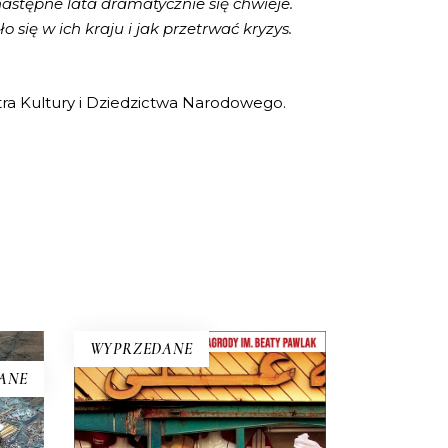
następne lata dramatycznie się chwieje.
się w ich kraju i jak przetrwać kryzys.
tra Kultury i Dziedzictwa Narodowego.
WYPRZEDANE
ANE
25
EGIPT: HARAM HALAL