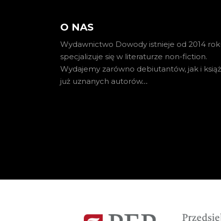
O NAS
Wydawnictwo Dowody istnieje od 2014 roku
specjalizuje się w literaturze non-fiction.
Wydajemy zarówno debiutantów, jak i książ
już uznanych autorów
…