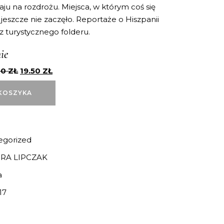
aju na rozdrożu. Miejsca, w którym coś się
jeszcze nie zaczęło. Reportaże o Hiszpanii
e z turystycznego folderu.
ie
00
ZŁ
19.50
ZŁ
KOSZYKA
egorized
RA LIPCZAK
a
17