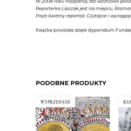
W 2008 roku Hiszpania, tez wzorcowo powsta
Reporterka Lipczak jest na miejscu. Rozmaw
Pisze świetny reportaż. Czytajcie i wyciągaj
Książka powstała dzięki stypendium Fundac
PODOBNE PRODUKTY
WYPRZEDANE
RAB
D
FABRYKA ABSOLUTU
Cone
Na terenie Czech