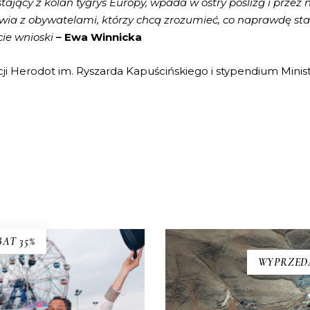
jący z kolan tygrys Europy, wpada w ostry poślizg i przez 
ia z obywatelami, którzy chcą zrozumieć, co naprawdę stało 
cie wnioski
–
Ewa Winnicka
ji Herodot im. Ryszarda Kapuścińskiego i stypendium Minis
AT 35%
WSZYSCY JESTEŚMY
ZIWNI. OPOWIEŚCI Z
WYPRZED
CIEMNOŚĆ
CONEY ISLAND
W wyniku katastrofy 6
y Island – dzielnica Nowego