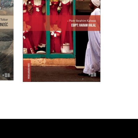
w
„Haram” – to zakaz, „halal” –
z
przyzwolenie. I tak niektóre
tało
lakiery do paznokci są dla
n.
muzułmanek halal, niektóre
. To
haram, ale ciężko się w tym
ze i
zorientować nawet Egipcjanom.
oże
E-BOOK DO
KOSZYKA