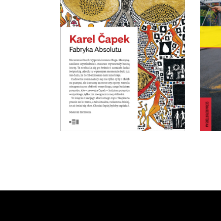
Jork
wyprodukowano Boga. Nastała
r
na świecie nieograniczona
mias
obfitość wszystkiego. Ale
est
okazało się, że ludziom potrzeba
wszystkiego, tylko nie
nieograniczonej obfitości.
19.50
zł
39.00
zł
E-BOOK DO
KOSZYKA