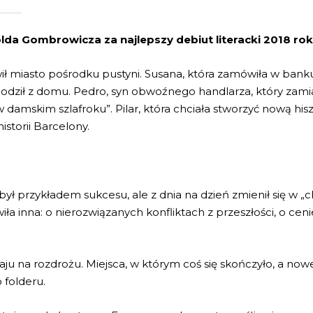
lda Gombrowicza za najlepszy debiut literacki 2018 rok
ił miasto pośrodku pustyni. Susana, która zamówiła w bank
ychodził z domu. Pedro, syn obwoźnego handlarza, który za
damskim szlafroku”. Pilar, która chciała stworzyć nową hisz
storii Barcelony.
óry był przykładem sukcesu, ale z dnia na dzień zmienił się 
a inna: o nierozwiązanych konfliktach z przeszłości, o cenie
aju na rozdrożu. Miejsca, w którym coś się skończyło, a nowe
o folderu.