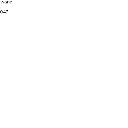
owana
047