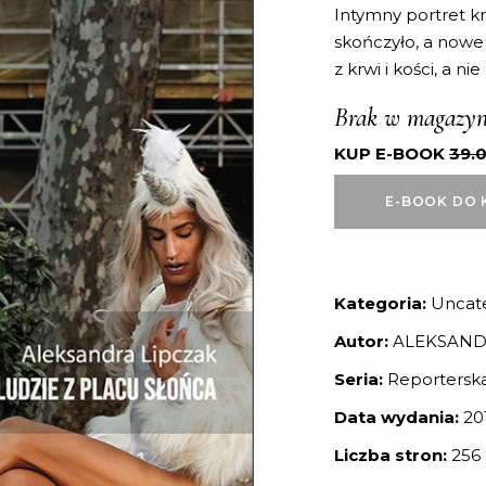
Intymny portret kr
skończyło, a nowe 
z krwi i kości, a ni
Brak w magazyn
KUP E-BOOK
39.
E-BOOK DO 
Kategoria:
Uncat
Autor:
ALEKSAND
Seria:
Reportersk
Data wydania:
20
Liczba stron:
256