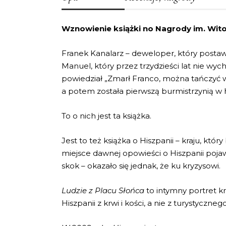
Wznowienie książki no Nagrody im. Wito
Franek Kanalarz – deweloper, który postaw
Manuel, który przez trzydzieści lat nie w
powiedział „Zmarł Franco, można tańczyć w 
a potem została pierwszą burmistrzynią w hi
To o nich jest ta książka.
Jest to też książka o Hiszpanii – kraju, kt
miejsce dawnej opowieści o Hiszpanii pojawił
skok – okazało się jednak, że ku kryzysowi.
Ludzie z Placu Słońca
to intymny portret kr
Hiszpanii z krwi i kości, a nie z turystyczneg