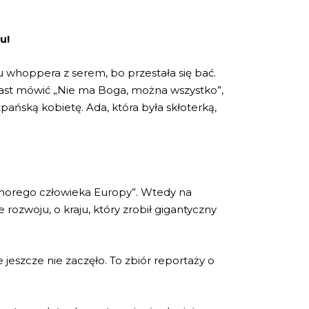
u!
u whoppera z serem, bo przestała się bać.
miast mówić „Nie ma Boga, można wszystko”,
pańską kobietę. Ada, która była skłoterką,
w „chorego człowieka Europy”. Wtedy na
 rozwoju, o kraju, który zrobił gigantyczny
 jeszcze nie zaczęło. To zbiór reportaży o