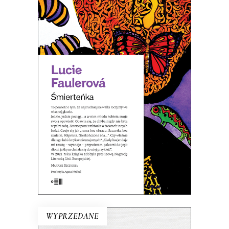
ŚMIERTEŃKA
To powieść o tym, że najtrudniejsze
walki toczymy we własnej głowie.
27.95
zł
43.00
zł
KSIĄŻKA DO KOSZYKA
E-BOOK DO KOSZYKA
WYPRZEDANE