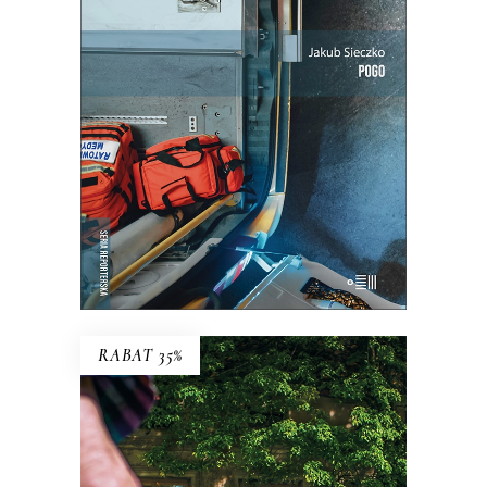
Ta praca to ciągłe szukanie równowagi
między paraliżującą niepewnością a
wyniszczającą rutyną.
25.35
zł
39.00
zł
KSIĄŻKA DO KOSZYKA
E-BOOK DO KOSZYKA
RABAT 35%
ZAMALOWANE OKNA