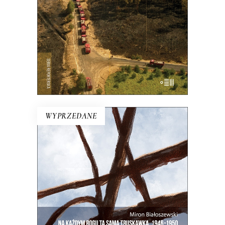
21.00
zł
42.00
zł
E-BOOK DO KOSZYKA
WYPRZEDANE
NA KAŻDYM ROGU TA SAMA
TRUSKAWKA
Zupełnie nowe miasto. Jakaś inna