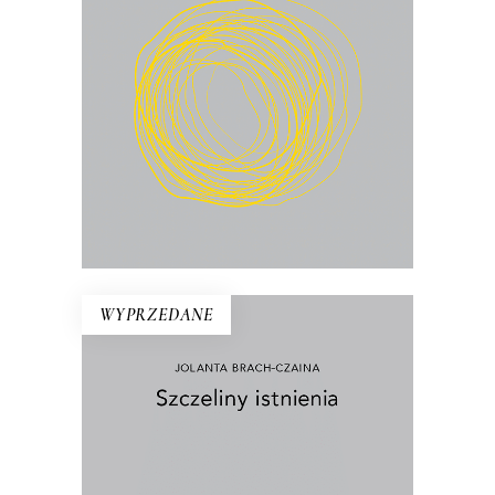
22.75
zł
35.00
zł
KSIĄŻKA DO KOSZYKA
E-BOOK DO KOSZYKA
WYPRZEDANE
SZCZELINY ISTNIENIA
Ścierka, piasek, szczur, talerz, pąk,
kiełbasa, wiśnia, kurz – egzystencjalny