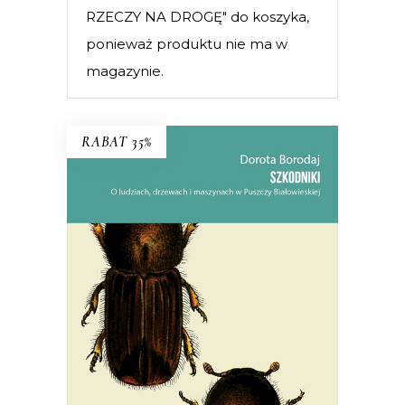
RZECZY NA DROGĘ" do koszyka,
ponieważ produktu nie ma w
magazynie.
RABAT 35%
SZKODNIKI
Walka toczyła się nie tylko w lesie,
ale i w głowach ludzi.
38.94
zł
59.90
zł
KSIĄŻKA DO KOSZYKA