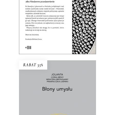
37.70
zł
58.00
zł
KSIĄŻKA DO KOSZYKA
E-BOOK DO KOSZYKA
RABAT 35%
BŁONY UMYSŁU
Co wynika z faktu, że żyjemy? I jak żyć
w świecie, który ciągle się przeobraża?