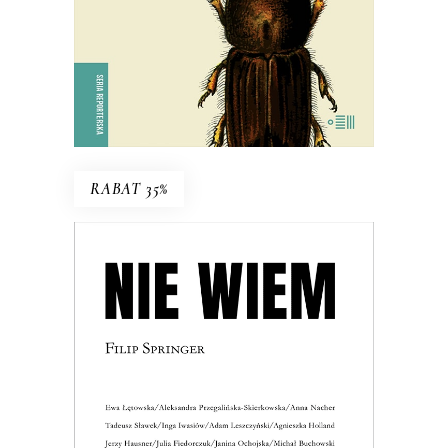
E-BOOK DO KOSZYKA
RABAT 35%
NIE WIEM
Może warto nauczyć się żyć z
niewiedzą?
36.40
zł
56.00
zł