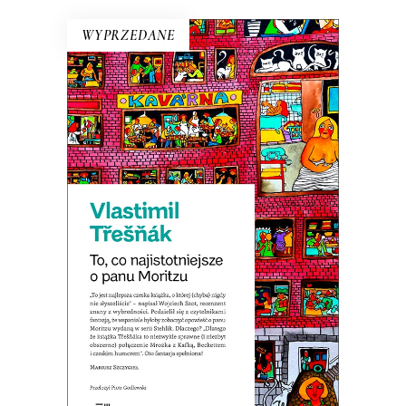
WYPRZEDANE
TO, CO NAJISTOTNIEJSZE O
PANU MORITZU
Premiera 22 marca
19.50
zł
39.00
zł
E-BOOK DO KOSZYKA