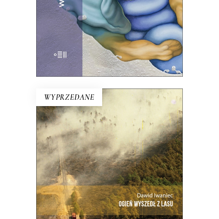
KSIĄŻKA DO KOSZYKA
E-BOOK DO KOSZYKA
WYPRZEDANE
OGIEŃ WYSZEDŁ Z LASU
Ta reporterska rekonstrukcja niemal
minuta po minucie największego
pożaru lasu w Polsce.