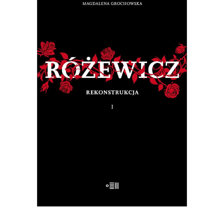
RÓŻEWICZ. REKONSTRUKCJA
(tom 1)
Na pytanie: „Kim jesteś?”, Tadeusz
Różewicz odpowiedział przed laty: „Kto
mnie uważnie czyta, ten wie”.
32.50
zł
65.00
zł
E-BOOK DO KOSZYKA