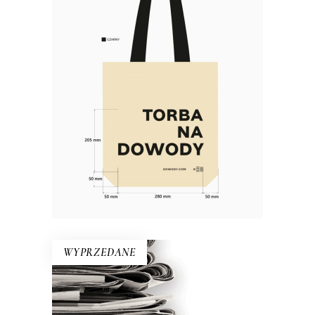
Torba bawełniana DOWODY
Materiał: bawełna 100% Gramatura:
280g/m2 Wymiary: 38×40 cm (dno o
szerokości 10 cm) Kolor: naturalny,
czarny Rączki: długość 63 cm,
szerokość 5 cm Nadruk: czarny
WYPRZEDANE