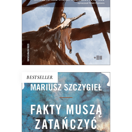
Warszawa na starych śmieciach. Skąd
się wzięła?
25.00
zł
50.00
zł
E-BOOK DO KOSZYKA
BESTSELLER
FAKTY MUSZĄ ZATAŃCZYĆ
Dlaczego bez szczegółu nie ma ogółu?
Czym różni się fakt od faktu podanego
czytelnikom? Czy na pewno Z zimną
krwią Trumana Capote’a jest pierwszą