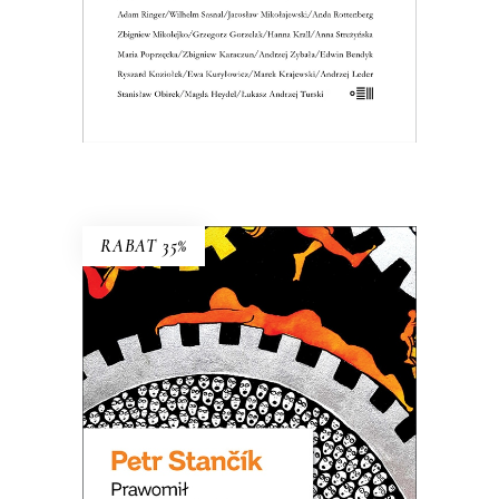
KSIĄŻKA DO KOSZYKA
E-BOOK DO KOSZYKA
RABAT 35%
PRAWOMIŁ ALBO NIEDAWNE
PRZEDAWNIENIE
Bywa, że człowiek honoru zmuszony
jest wziąć sprawiedliwość we własne
ręce…