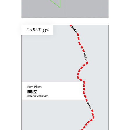
E-BOOK DO KOSZYKA
RABAT 35%
RUBIEŻ. REPORTAŻ
WĘDROWNY
Perspektywa pieszej reporterki łączy się
z uniwersalną refleksją nad granicami,
murami i zasiekami, które dzielą ludzi.
31.85
zł
49.00
zł
KSIĄŻKA DO KOSZYKA