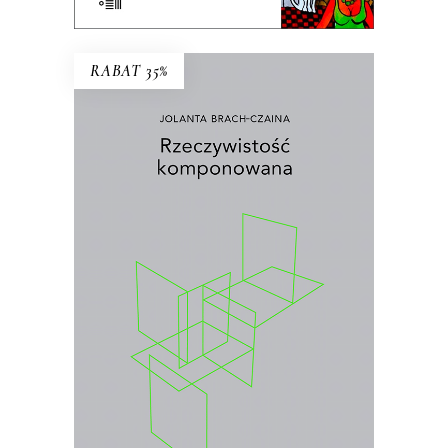
RABAT 35%
RZECZYWISTOŚĆ
KOMPONOWANA
Wybór najważniejszych esejów i
wywiadów prasowych Jolanty Brach-
Czainy
.
26.00
zł
40.00
zł
KSIĄŻKA DO KOSZYKA