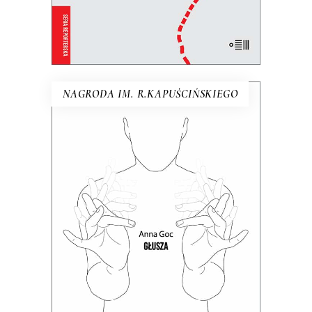
E-BOOK DO KOSZYKA
NAGRODA IM. R.KAPUŚCIŃSKIEGO
GŁUSZA
Dotąd o głuchych wypowiadali się
głównie ci, którzy słyszą. Teraz głusi
chcą opowiedzieć o sobie sami.
24.50
zł
49.00
zł