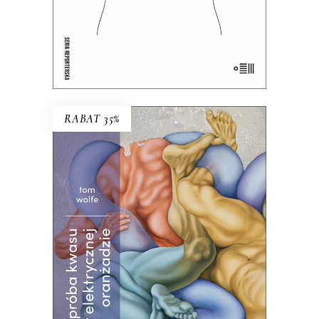
E-BOOK DO KOSZYKA
RABAT 35%
PRÓBA KWASU W
ELEKTRYCZNEJ ORANŻADZIE
Ta książka w równym stopniu może
kogoś zachwycić i zbrzydzić. Klasyka
literatury amerykańskiej!
Premiera 26
września
39.00
zł
60.00
zł