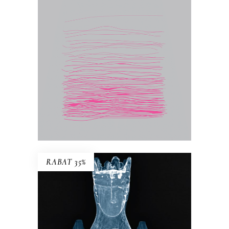
konkret to podstawa rozważań Jolanty
Brach-Czainy. Wydany po raz pierwszy
w 1992 roku esej był wielkim
wydarzeniem literackim. Zyskał miano
książki kultowej, „biblii feminizmu”.
17.50
zł
35.00
zł
E-BOOK DO KOSZYKA
RABAT 35%
CO WIDZIAŁA MATKA B.