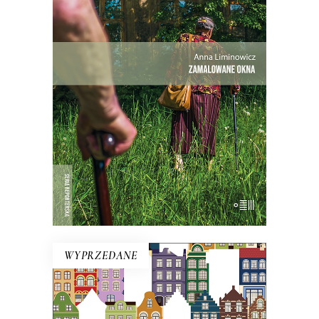
Mieli tu swoją małą wspólnotę – i dużą
nieufność wobec siebie.
Premiera 25
maja
27.30
zł
42.00
zł
KSIĄŻKA DO KOSZYKA
WYPRZEDANE