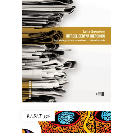
NITROGLICERYNA NIEPOKOJU
Jak zauważa dziennikarka w jednym
z esejów, warto dostrzec różnicę
między pisaniem „poprawnym” a
„obrzydliwie dobrym”.
26.50
zł
53.00
zł
E-BOOK DO KOSZYKA
RABAT 35%