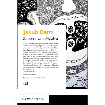
ZAPOMNIANE ŚWIATŁO
Po co dziś czytać Demla? Choćby po
to, aby się przekonać, że wszystkie źle
społecznie widziane cechy, takie jak
nieustępliwość, wybujały egotyzm,
kłótliwość, czy przekonanie o własnej
nieomylności mogą być podłożem
wybitnej literatury.
21.50
zł
43.00
zł
E-BOOK DO KOSZYKA
WYPRZEDANE