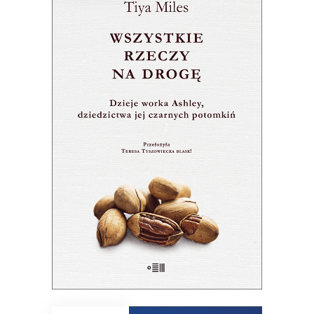
WSZYSTKIE RZECZY NA
DROGĘ
Płócienny worek – świadek historii
czarnych kobiet – jest dowodem nie
tylko ich cierpienia, ale przede
wszystkim siły i triumfu.
28.50
zł
57.00
zł
E-BOOK DO KOSZYKA