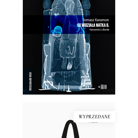
W Bardzie przeszłość i teraźniejszość
przeplatają się w niekończącym się
cyklu…
33.15
zł
51.00
zł
KSIĄŻKA DO KOSZYKA
E-BOOK DO KOSZYKA
WYPRZEDANE