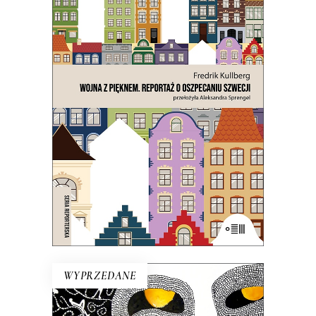
WOJNA Z PIĘKNEM. REPORTAŻ
O OSZPECANIU SZWECJI
Czy chodzi o ten osobliwy szwedzki
strach przed tym, co
nienowoczesne? Na to wygląda.
21.50
zł
43.00
zł
E-BOOK DO KOSZYKA
WYPRZEDANE