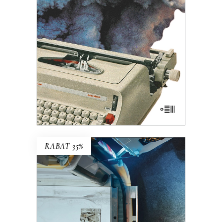
powieścią non-fiction? Do czego może
służyć reporterowi bardzo długi szalik?
Dlaczego Hanna Krall jest Mondrianem
reportażu, a nie […]
35.75
zł
55.00
zł
KSIĄŻKA DO KOSZYKA
E-BOOK DO KOSZYKA
RABAT 35%
POGO