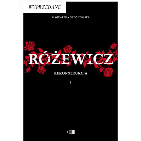
WYPRZEDANE
RÓŻEWICZ. REKONSTRUKCJA
(tom 1)
Na pytanie: „Kim jesteś?”, Tadeusz
Różewicz odpowiedział przed laty: „Kto
mnie uważnie czyta, ten wie”.
32.50
zł
65.00
zł
E-BOOK DO KOSZYKA