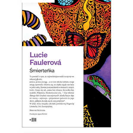
ŚMIERTEŃKA
To powieść o tym, że najtrudniejsze
walki toczymy we własnej głowie.
27.95
zł
43.00
zł
KSIĄŻKA DO KOSZYKA
E-BOOK DO KOSZYKA