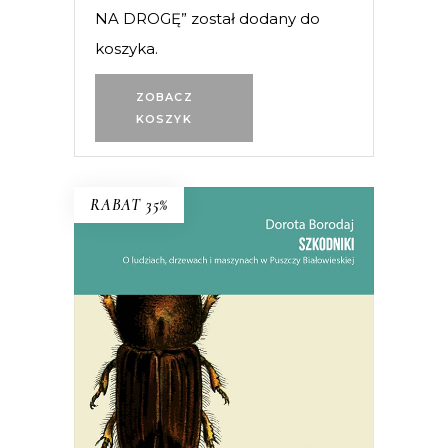
NA DROGĘ” został dodany do
koszyka.
ZOBACZ
KOSZYK
RABAT 35%
SZKODNIKI
Walka toczyła się nie tylko w lesie,
ale i w głowach ludzi.
38.94
zł
59.90
zł