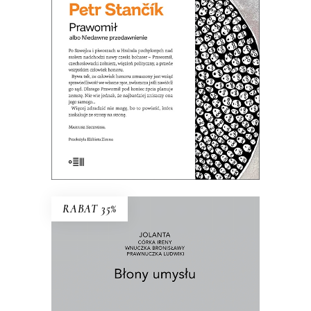
jest wziąć sprawiedliwość we własne
ręce…
37.70
zł
58.00
zł
KSIĄŻKA DO KOSZYKA
E-BOOK DO KOSZYKA
RABAT 35%
BŁONY UMYSŁU