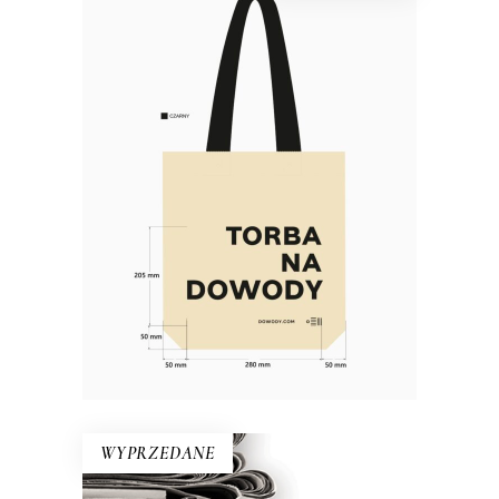
Torba bawełniana DOWODY
Materiał: bawełna 100% Gramatura:
280g/m2 Wymiary: 38×40 cm (dno o
szerokości 10 cm) Kolor: naturalny,
czarny Rączki: długość 63 cm,
szerokość 5 cm Nadruk: czarny
WYPRZEDANE