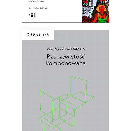
E-BOOK DO KOSZYKA
RABAT 35%
RZECZYWISTOŚĆ
KOMPONOWANA
Wybór najważniejszych esejów i
wywiadów prasowych Jolanty Brach-
Czainy
.
26.00
zł
40.00
zł
KSIĄŻKA DO KOSZYKA