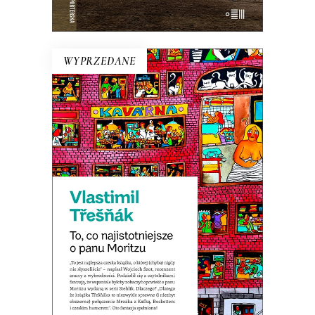
E-BOOK DO KOSZYKA
WYPRZEDANE
TO, CO NAJISTOTNIEJSZE O
PANU MORITZU
Premiera 22 marca
19.50
zł
39.00
zł