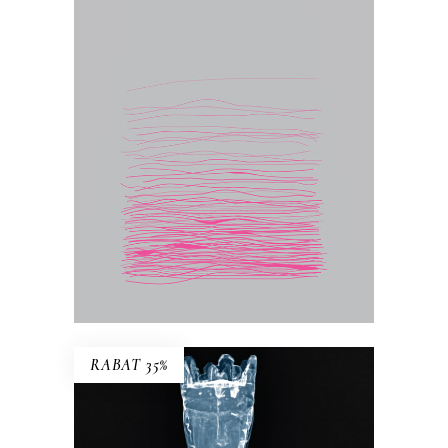
Ścierka, piasek, szczur, talerz, pąk,
kiełbasa, wiśnia, kurz – egzystencjalny
konkret to podstawa rozważań Jolanty
Brach-Czainy. Wydany po raz pierwszy
w 1992 roku esej był wielkim
wydarzeniem literackim. Zyskał miano
książki kultowej, „biblii feminizmu”.
17.50
zł
35.00
zł
E-BOOK DO KOSZYKA
RABAT 35%