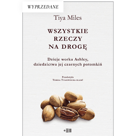
WYPRZEDANE
WSZYSTKIE RZECZY NA
DROGĘ
Płócienny worek – świadek historii
czarnych kobiet – jest dowodem nie
tylko ich cierpienia, ale przede
wszystkim siły i triumfu.
28.50
zł
57.00
zł
E-BOOK DO KOSZYKA