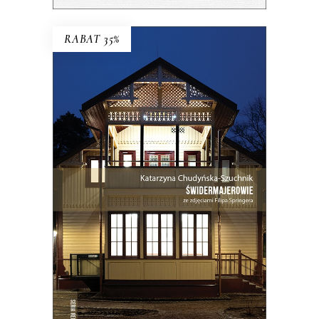
RABAT 35%
ŚWIDERMAJEROWIE
Domy torty, domy duchy, domy
ogniska, domy uśpione i domy
wskrzeszone, domy skarbonki i domy
bezpańskie…
35.75
zł
55.00
zł
KSIĄŻKA DO KOSZYKA