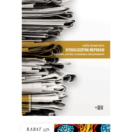
NITROGLICERYNA NIEPOKOJU
Jak zauważa dziennikarka w jednym
z esejów, warto dostrzec różnicę
między pisaniem „poprawnym” a
„obrzydliwie dobrym”.
26.50
zł
53.00
zł
E-BOOK DO KOSZYKA
RABAT 35%