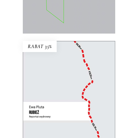
E-BOOK DO KOSZYKA
RABAT 35%
RUBIEŻ. REPORTAŻ
WĘDROWNY
Perspektywa pieszej reporterki łączy się
z uniwersalną refleksją nad granicami,
murami i zasiekami, które dzielą ludzi.
31.85
zł
49.00
zł