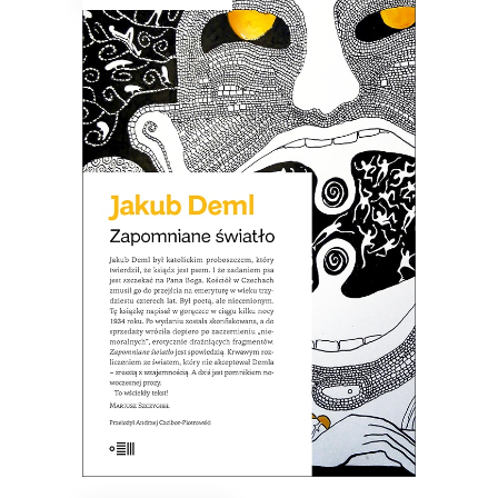
ZAPOMNIANE ŚWIATŁO
Po co dziś czytać Demla? Choćby po
to, aby się przekonać, że wszystkie źle
społecznie widziane cechy, takie jak
nieustępliwość, wybujały egotyzm,
kłótliwość, czy przekonanie o własnej
nieomylności mogą być podłożem
wybitnej literatury.
21.50
zł
43.00
zł
E-BOOK DO KOSZYKA