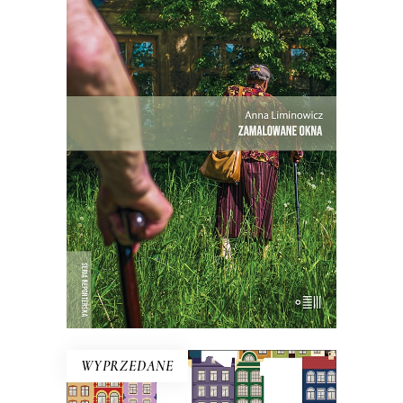
ZAMALOWANE OKNA
Mieli tu swoją małą wspólnotę – i dużą
nieufność wobec siebie.
Premiera 25
maja
27.30
zł
42.00
zł
KSIĄŻKA DO KOSZYKA
WYPRZEDANE