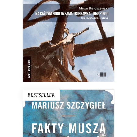
Zupełnie nowe miasto. Jakaś inna
Warszawa na starych śmieciach. Skąd
się wzięła?
25.00
zł
50.00
zł
E-BOOK DO KOSZYKA
BESTSELLER
FAKTY MUSZĄ ZATAŃCZYĆ
Dlaczego bez szczegółu nie ma ogółu?
Czym różni się fakt od faktu podanego