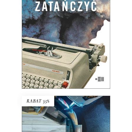
czytelnikom? Czy na pewno Z zimną
krwią Trumana Capote’a jest pierwszą
powieścią non-fiction? Do czego może
służyć reporterowi bardzo długi szalik?
Dlaczego Hanna Krall jest Mondrianem
reportażu, a nie […]
35.75
zł
55.00
zł
KSIĄŻKA DO KOSZYKA
E-BOOK DO KOSZYKA
RABAT 35%