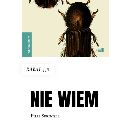
KSIĄŻKA DO KOSZYKA
E-BOOK DO KOSZYKA
RABAT 35%
NIE WIEM
Może warto nauczyć się żyć z
niewiedzą?