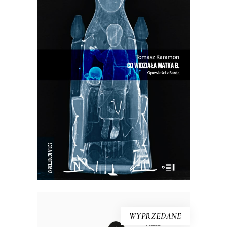
CO WIDZIAŁA MATKA B.
W Bardzie przeszłość i teraźniejszość
przeplatają się w niekończącym się
cyklu…
33.15
zł
51.00
zł
KSIĄŻKA DO KOSZYKA
E-BOOK DO KOSZYKA
WYPRZEDANE