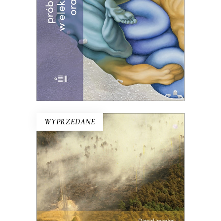
39.00
zł
60.00
zł
KSIĄŻKA DO KOSZYKA
E-BOOK DO KOSZYKA
WYPRZEDANE
OGIEŃ WYSZEDŁ Z LASU
Ta reporterska rekonstrukcja niemal