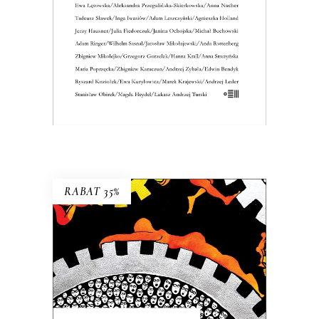
36.40
zł
56.00
zł
KSIĄŻKA DO KOSZYKA
E-BOOK DO KOSZYKA
RABAT 35%
PRAWOMIŁ ALBO NIEDAWNE
PRZEDAWNIENIE
Bywa, że człowiek honoru zmuszony