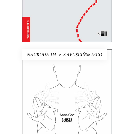
KSIĄŻKA DO KOSZYKA
E-BOOK DO KOSZYKA
NAGRODA IM. R.KAPUŚCIŃSKIEGO
GŁUSZA
Dotąd o głuchych wypowiadali się
głównie ci, którzy słyszą. Teraz głusi
chcą opowiedzieć o sobie sami.