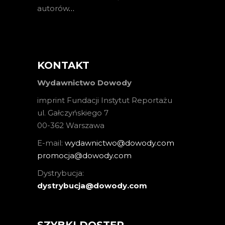
autorów
…
KONTAKT
Wydawnictwo Dowody
imprint Fundacji Instytut Reportażu
ul. Gałczyńskiego 7
00-362 Warszawa
E-mail:
wydawnictwo@dowody.com
promocja@dowody.com
Dystrybucja:
dystrybucja@dowody.com
SZYBKI DOSTĘP