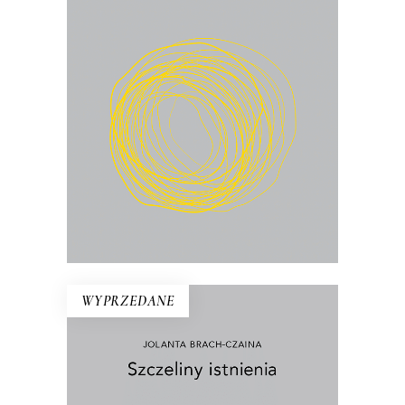
Co wynika z faktu, że żyjemy? I jak żyć
w świecie, który ciągle się przeobraża?
22.75
zł
35.00
zł
KSIĄŻKA DO KOSZYKA
E-BOOK DO KOSZYKA
WYPRZEDANE
SZCZELINY ISTNIENIA