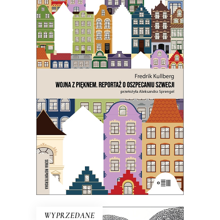
WOJNA Z PIĘKNEM. REPORTAŻ
O OSZPECANIU SZWECJI
Czy chodzi o ten osobliwy szwedzki
strach przed tym, co
nienowoczesne? Na to wygląda.
21.50
zł
43.00
zł
E-BOOK DO KOSZYKA
WYPRZEDANE