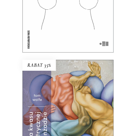
24.50
zł
49.00
zł
E-BOOK DO KOSZYKA
RABAT 35%
PRÓBA KWASU W
ELEKTRYCZNEJ ORANŻADZIE
Ta książka w równym stopniu może
kogoś zachwycić i zbrzydzić. Klasyka
literatury amerykańskiej!
Premiera 26
września