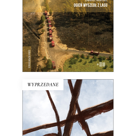
minuta po minucie największego
pożaru lasu w Polsce.
21.00
zł
42.00
zł
E-BOOK DO KOSZYKA
WYPRZEDANE
NA KAŻDYM ROGU TA SAMA
TRUSKAWKA