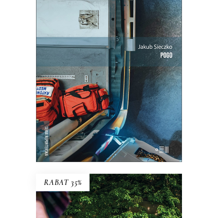
POGO
Ta praca to ciągłe szukanie równowagi
między paraliżującą niepewnością a
wyniszczającą rutyną.
25.35
zł
39.00
zł
KSIĄŻKA DO KOSZYKA
E-BOOK DO KOSZYKA
RABAT 35%