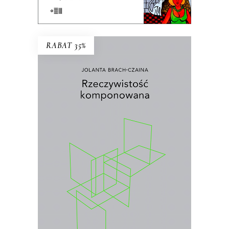
E-BOOK DO KOSZYKA
RABAT 35%
RZECZYWISTOŚĆ
KOMPONOWANA
Wybór najważniejszych esejów i
wywiadów prasowych Jolanty Brach-
Czainy
.
26.00
zł
40.00
zł
KSIĄŻKA DO KOSZYKA