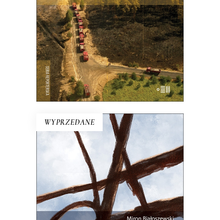
pożaru lasu w Polsce.
21.00
zł
42.00
zł
E-BOOK DO KOSZYKA
WYPRZEDANE
NA KAŻDYM ROGU TA SAMA
TRUSKAWKA
Zupełnie nowe miasto. Jakaś inna