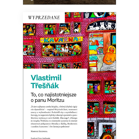
WYPRZEDANE
TO, CO NAJISTOTNIEJSZE O
PANU MORITZU
Premiera 22 marca
19.50
zł
39.00
zł