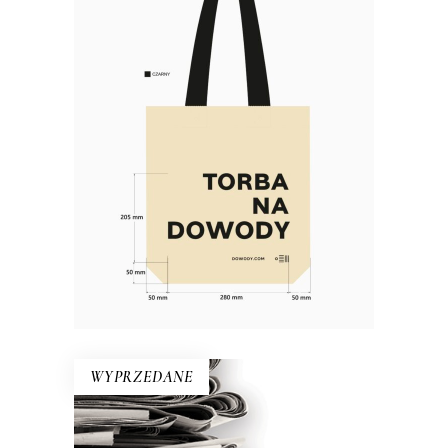
Torba bawełniana DOWODY
Materiał: bawełna 100% Gramatura:
280g/m2 Wymiary: 38×40 cm (dno o
szerokości 10 cm) Kolor: naturalny,
czarny Rączki: długość 63 cm,
szerokość 5 cm Nadruk: czarny
WYPRZEDANE