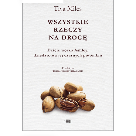
WSZYSTKIE RZECZY NA
DROGĘ
Płócienny worek – świadek historii
czarnych kobiet – jest dowodem nie
tylko ich cierpienia, ale przede
wszystkim siły i triumfu.
28.50
zł
57.00
zł
E-BOOK DO KOSZYKA