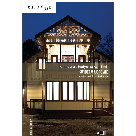
RABAT 35%
ŚWIDERMAJEROWIE
Domy torty, domy duchy, domy
ogniska, domy uśpione i domy
wskrzeszone, domy skarbonki i domy
bezpańskie…
35.75
zł
55.00
zł
KSIĄŻKA DO KOSZYKA
E-BOOK DO KOSZYKA