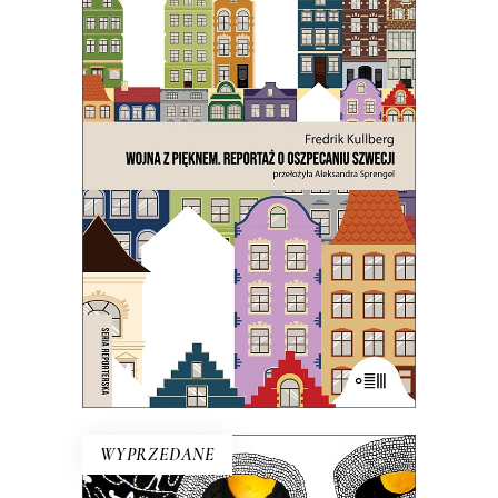
WOJNA Z PIĘKNEM. REPORTAŻ
O OSZPECANIU SZWECJI
Czy chodzi o ten osobliwy szwedzki
strach przed tym, co
nienowoczesne? Na to wygląda.
21.50
zł
43.00
zł
E-BOOK DO KOSZYKA
WYPRZEDANE