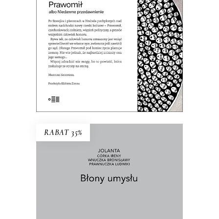
ręce…
37.70
zł
58.00
zł
KSIĄŻKA DO KOSZYKA
E-BOOK DO KOSZYKA
RABAT 35%
BŁONY UMYSŁU
Co wynika z faktu, że żyjemy? I jak żyć