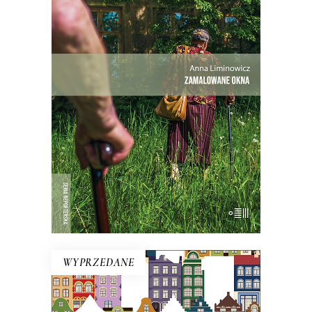
ZAMALOWANE OKNA
Mieli tu swoją małą wspólnotę – i dużą
nieufność wobec siebie.
Premiera 25
maja
27.30
zł
42.00
zł
KSIĄŻKA DO KOSZYKA
WYPRZEDANE