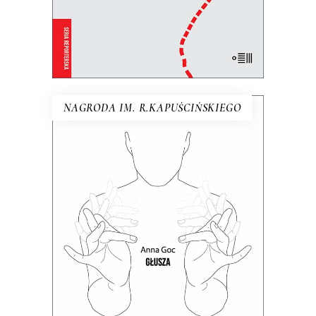
E-BOOK DO KOSZYKA
NAGRODA IM. R.KAPUŚCIŃSKIEGO
GŁUSZA
Dotąd o głuchych wypowiadali się
głównie ci, którzy słyszą. Teraz głusi
chcą opowiedzieć o sobie sami.
24.50
zł
49.00
zł