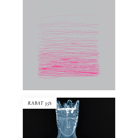
kiełbasa, wiśnia, kurz – egzystencjalny
konkret to podstawa rozważań Jolanty
Brach-Czainy. Wydany po raz pierwszy
w 1992 roku esej był wielkim
wydarzeniem literackim. Zyskał miano
książki kultowej, „biblii feminizmu”.
17.50
zł
35.00
zł
E-BOOK DO KOSZYKA
RABAT 35%