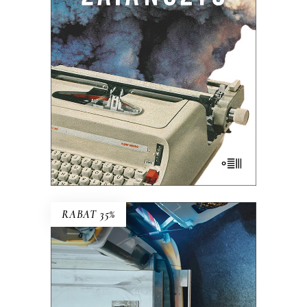
powieścią non-fiction? Do czego może
służyć reporterowi bardzo długi szalik?
Dlaczego Hanna Krall jest Mondrianem
reportażu, a nie […]
35.75
zł
55.00
zł
KSIĄŻKA DO KOSZYKA
E-BOOK DO KOSZYKA
RABAT 35%
POGO