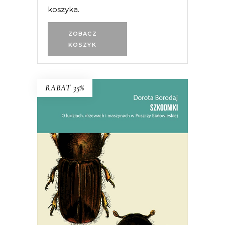
koszyka.
ZOBACZ
KOSZYK
RABAT 35%
SZKODNIKI
Walka toczyła się nie tylko w lesie,
ale i w głowach ludzi.
38.94
zł
59.90
zł