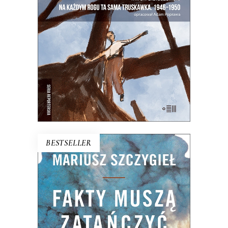
Warszawa na starych śmieciach. Skąd
się wzięła?
25.00
zł
50.00
zł
E-BOOK DO KOSZYKA
BESTSELLER
FAKTY MUSZĄ ZATAŃCZYĆ
Dlaczego bez szczegółu nie ma ogółu?
Czym różni się fakt od faktu podanego
czytelnikom? Czy na pewno Z zimną
krwią Trumana Capote’a jest pierwszą