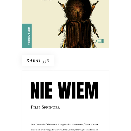
KSIĄŻKA DO KOSZYKA
E-BOOK DO KOSZYKA
RABAT 35%
NIE WIEM
Może warto nauczyć się żyć z
niewiedzą?
36.40
zł
56.00
zł