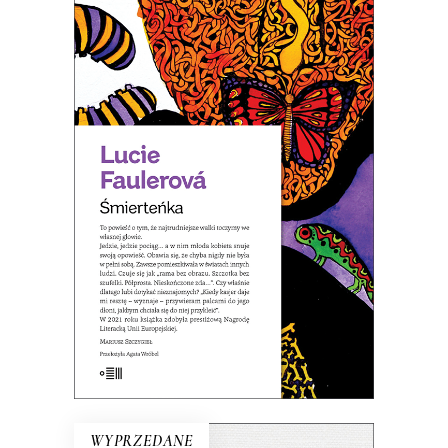
ŚMIERTEŃKA
To powieść o tym, że najtrudniejsze
walki toczymy we własnej głowie.
27.95
zł
43.00
zł
KSIĄŻKA DO KOSZYKA
E-BOOK DO KOSZYKA
WYPRZEDANE