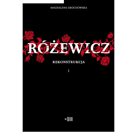
RÓŻEWICZ. REKONSTRUKCJA
(tom 1)
Na pytanie: „Kim jesteś?”, Tadeusz
Różewicz odpowiedział przed laty: „Kto
mnie uważnie czyta, ten wie”.
32.50
zł
65.00
zł
E-BOOK DO KOSZYKA