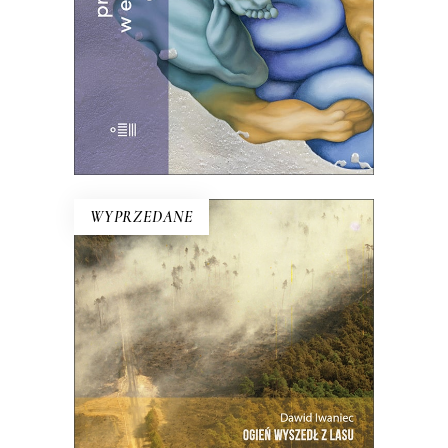
60.00
zł
KSIĄŻKA DO KOSZYKA
E-BOOK DO KOSZYKA
WYPRZEDANE
OGIEŃ WYSZEDŁ Z LASU
Ta reporterska rekonstrukcja niemal
minuta po minucie największego