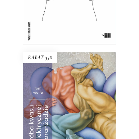
E-BOOK DO KOSZYKA
RABAT 35%
PRÓBA KWASU W
ELEKTRYCZNEJ ORANŻADZIE
Ta książka w równym stopniu może
kogoś zachwycić i zbrzydzić. Klasyka
literatury amerykańskiej!
Premiera 26
września
39.00
zł