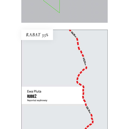
E-BOOK DO KOSZYKA
RABAT 35%
RUBIEŻ. REPORTAŻ
WĘDROWNY
Perspektywa pieszej reporterki łączy się
z uniwersalną refleksją nad granicami,
murami i zasiekami, które dzielą ludzi.
31.85
zł
49.00
zł
KSIĄŻKA DO KOSZYKA