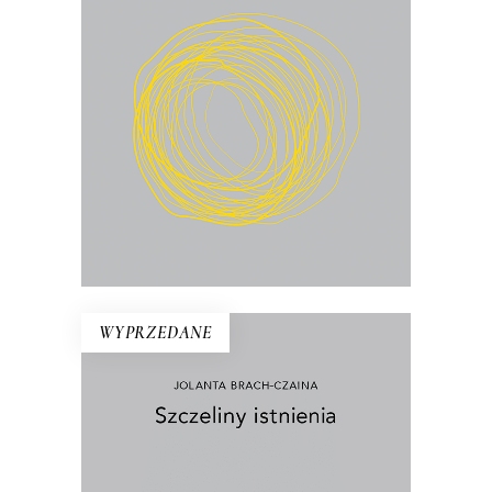
w świecie, który ciągle się przeobraża?
22.75
zł
35.00
zł
KSIĄŻKA DO KOSZYKA
E-BOOK DO KOSZYKA
WYPRZEDANE
SZCZELINY ISTNIENIA
Ścierka, piasek, szczur, talerz, pąk,