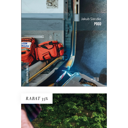
Ta praca to ciągłe szukanie równowagi
między paraliżującą niepewnością a
wyniszczającą rutyną.
25.35
zł
39.00
zł
KSIĄŻKA DO KOSZYKA
E-BOOK DO KOSZYKA
RABAT 35%