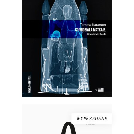
CO WIDZIAŁA MATKA B.
W Bardzie przeszłość i teraźniejszość
przeplatają się w niekończącym się
cyklu…
33.15
zł
51.00
zł
KSIĄŻKA DO KOSZYKA
E-BOOK DO KOSZYKA
WYPRZEDANE