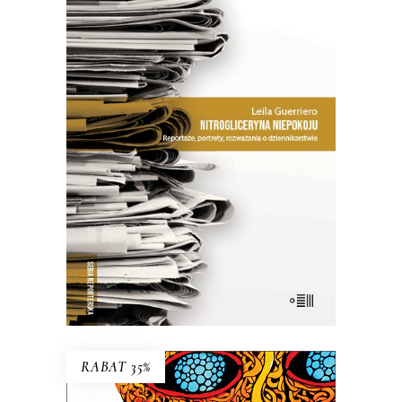
NITROGLICERYNA NIEPOKOJU
Jak zauważa dziennikarka w jednym
z esejów, warto dostrzec różnicę
między pisaniem „poprawnym” a
„obrzydliwie dobrym”.
26.50
zł
53.00
zł
E-BOOK DO KOSZYKA
RABAT 35%