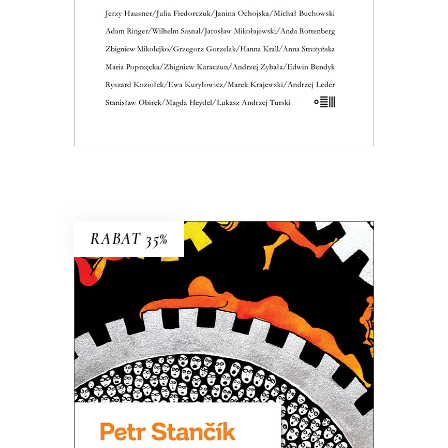
KSIĄŻKA DO KOSZYKA
E-BOOK DO KOSZYKA
RABAT 35%
PRAWOMIŁ ALBO NIEDAWNE
PRZEDAWNIENIE
Bywa, że człowiek honoru zmuszony
jest wziąć sprawiedliwość we własne