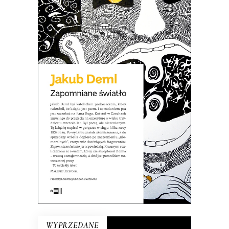
ZAPOMNIANE ŚWIATŁO
Po co dziś czytać Demla? Choćby po
to, aby się przekonać, że wszystkie źle
społecznie widziane cechy, takie jak
nieustępliwość, wybujały egotyzm,
kłótliwość, czy przekonanie o własnej
nieomylności mogą być podłożem
wybitnej literatury.
21.50
zł
43.00
zł
E-BOOK DO KOSZYKA
WYPRZEDANE