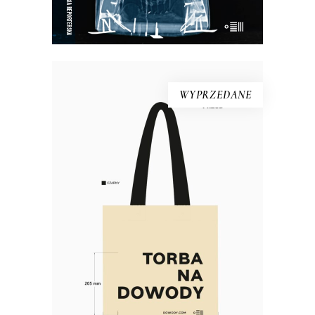
E-BOOK DO KOSZYKA
WYPRZEDANE
Torba bawełniana DOWODY
Materiał: bawełna 100% Gramatura:
280g/m2 Wymiary: 38×40 cm (dno o
szerokości 10 cm) Kolor: naturalny,
czarny Rączki: długość 63 cm,
szerokość 5 cm Nadruk: czarny