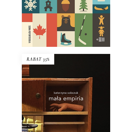
E-BOOK DO KOSZYKA
RABAT 35%
MAŁA EMPIRIA
Esej uczestniczący o wczesnej starości i
zagadce rodzicielstwa.
34.45
zł
53.00
zł