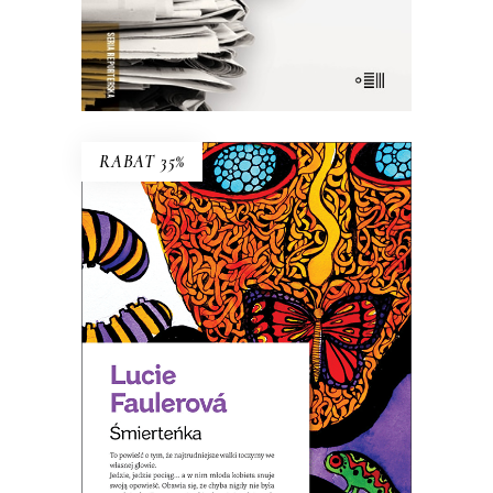
E-BOOK DO KOSZYKA
RABAT 35%
ŚMIERTEŃKA
To powieść o tym, że najtrudniejsze
walki toczymy we własnej głowie.
27.95
zł
43.00
zł
KSIĄŻKA DO KOSZYKA