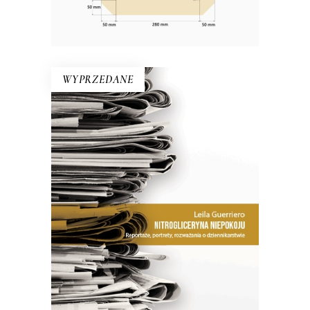
WYPRZEDANE
NITROGLICERYNA NIEPOKOJU
Jak zauważa dziennikarka w jednym
z esejów, warto dostrzec różnicę
między pisaniem „poprawnym” a
„obrzydliwie dobrym”.
26.50
zł
53.00
zł