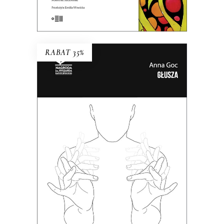
E-BOOK DO KOSZYKA
RABAT 35%
GŁUSZA
Dotąd o głuchych wypowiadali się
głównie ci, którzy słyszą. Teraz głusi
chcą opowiedzieć o sobie sami.
38.35
zł
59.00
zł
KSIĄŻKA DO KOSZYKA