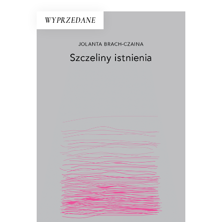
WYPRZEDANE
SZCZELINY ISTNIENIA
Ścierka, piasek, szczur, talerz, pąk,
kiełbasa, wiśnia, kurz – egzystencjalny
konkret to podstawa rozważań Jolanty
Brach-Czainy. Wydany po raz pierwszy
w 1992 roku esej był wielkim
wydarzeniem literackim. Zyskał miano
książki kultowej, „biblii feminizmu”.
17.50
zł
35.00
zł
E-BOOK DO KOSZYKA