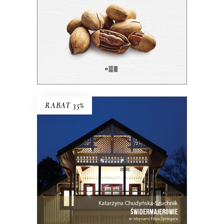
28.50
zł
57.00
zł
E-BOOK DO KOSZYKA
RABAT 35%
ŚWIDERMAJEROWIE
Domy torty, domy duchy, domy
ogniska, domy uśpione i domy
wskrzeszone, domy skarbonki i domy
bezpańskie…