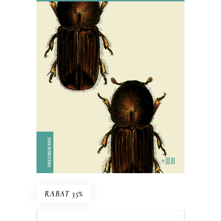
SZKODNIKI
Walka toczyła się nie tylko w lesie,
ale i w głowach ludzi.
38.94
zł
59.90
zł
KSIĄŻKA DO KOSZYKA
E-BOOK DO KOSZYKA
RABAT 35%