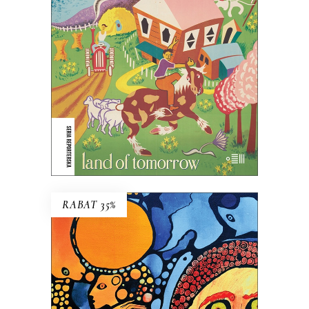
posiada ludzi.
45.44
zł
69.90
zł
KSIĄŻKA DO KOSZYKA
E-BOOK DO KOSZYKA
RABAT 35%
WYRWY