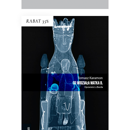
RABAT 35%
CO WIDZIAŁA MATKA B.
W Bardzie przeszłość i teraźniejszość
przeplatają się w niekończącym się
cyklu…
33.15
zł
51.00
zł
KSIĄŻKA DO KOSZYKA