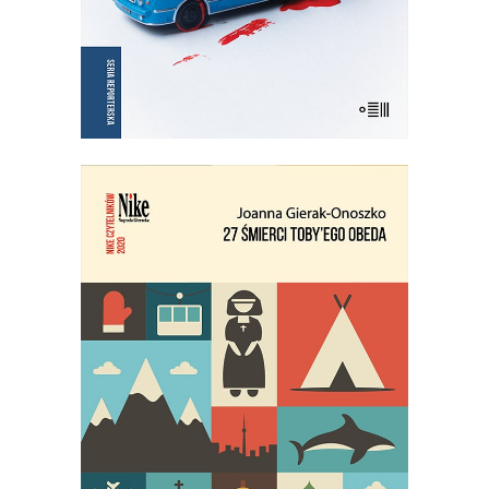
E-BOOK DO KOSZYKA
27 ŚMIERCI TOBY’EGO OBEDA
Najgłośniejszy debiut reporterski
ostatnich lat!
29.95
zł
59.90
zł