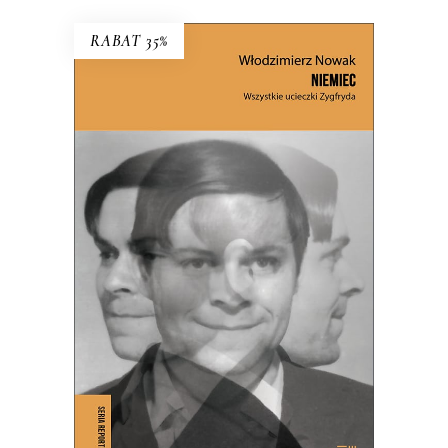
RABAT 35%
NIEMIEC. WSZYSTKIE
UCIECZKI ZYGFRYDA
Czy Zygfryd Kapela zdradził Niemcy z
Polską, czy Polskę z Niemcami?
39.65
zł
61.00
zł
KSIĄŻKA DO KOSZYKA
E-BOOK DO KOSZYKA