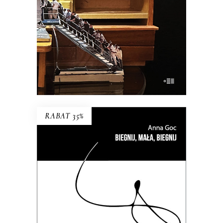
KSIĄŻKA DO KOSZYKA
E-BOOK DO KOSZYKA
RABAT 35%
BIEGNIJ, MAŁA, BIEGNIJ
To kameralne reportaże o
intymnych tragediach, zmaganiach
z systemem i doświadczeniach nie