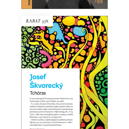
RABAT 35%
TCHÓRZE
NOWE WYDANIE KULTOWEJ
POWIEŚCI
44.85
zł
69.00
zł
KSIĄŻKA DO KOSZYKA