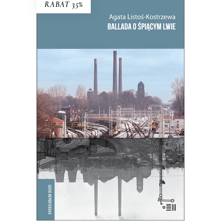
RABAT 35%
BALLADA O ŚPIĄCYM LWIE
To, co zdecydowało o powstaniu
Bytomia, jego bogactwie i tradycji,
miało stać się jego zagładą.
39.65
zł
61.00
zł
KSIĄŻKA DO KOSZYKA
E-BOOK DO KOSZYKA