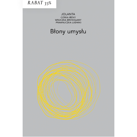
RABAT 35%
BŁONY UMYSŁU
Co wynika z faktu, że żyjemy? I jak żyć
w świecie, który ciągle się przeobraża?
22.75
zł
35.00
zł
KSIĄŻKA DO KOSZYKA
E-BOOK DO KOSZYKA