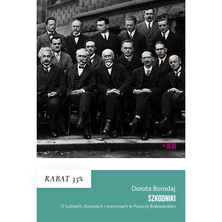
NUDNE SŁOWO NA N
Ilu trzeba fizyków teoretycznych do
otwarcia butelki wina bez korkociągu?
38.94
zł
59.90
zł
KSIĄŻKA DO KOSZYKA
E-BOOK DO KOSZYKA
RABAT 35%