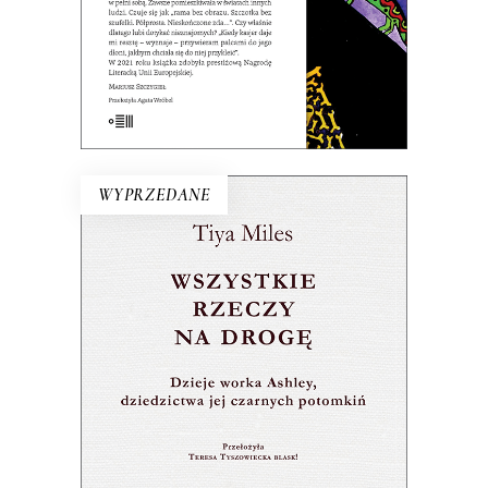
E-BOOK DO KOSZYKA
WYPRZEDANE
WSZYSTKIE RZECZY NA
DROGĘ
Płócienny worek – świadek historii
czarnych kobiet – jest dowodem nie
tylko ich cierpienia, ale przede
wszystkim siły i triumfu.