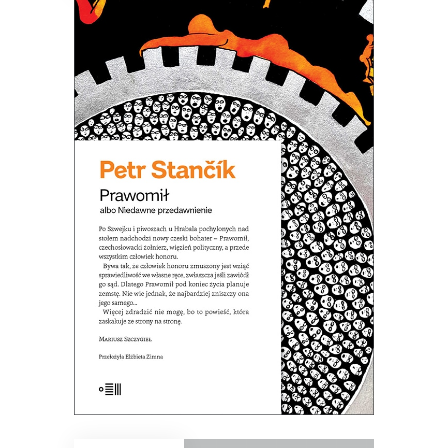
PRAWOMIŁ ALBO NIEDAWNE
PRZEDAWNIENIE
Bywa, że człowiek honoru zmuszony
jest wziąć sprawiedliwość we własne
ręce…
37.70
zł
58.00
zł
KSIĄŻKA DO KOSZYKA
E-BOOK DO KOSZYKA