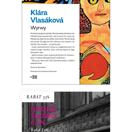
Wystarczy sobie wyobrazić, że kula
już tu jest…
32.44
zł
49.90
zł
KSIĄŻKA DO KOSZYKA
E-BOOK DO KOSZYKA
RABAT 35%