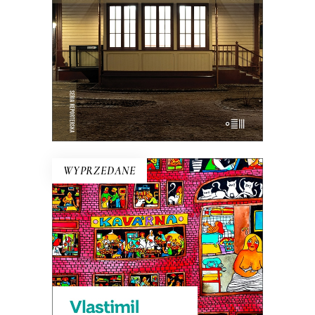
35.75
zł
55.00
zł
KSIĄŻKA DO KOSZYKA
E-BOOK DO KOSZYKA
WYPRZEDANE
TO, CO NAJISTOTNIEJSZE O
PANU MORITZU