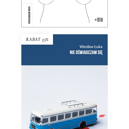
E-BOOK DO KOSZYKA
RABAT 35%
NIE OŚWIADCZAM SIĘ
Wznowienie kultowej książki!
35.75
zł
55.00
zł
KSIĄŻKA DO KOSZYKA