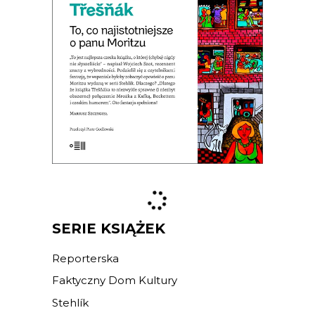
Premiera 22 marca
19.50
zł
39.00
zł
E-BOOK DO KOSZYKA
SERIE KSIĄŻEK
Reporterska
Faktyczny Dom Kultury
Stehlík