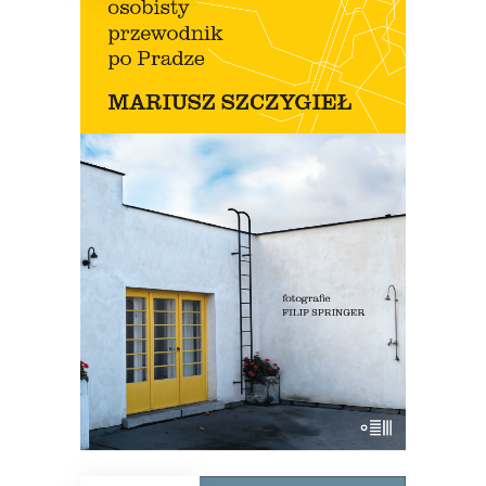
OSOBISTY PRZEWODNIK PO
PRADZE
Nowe wydanie przewodnika Szczygła!
Premiera 12 lipca
45.44
zł
69.90
zł
KSIĄŻKA DO KOSZYKA
E-BOOK DO KOSZYKA