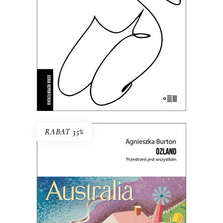
do zapomnienia.
35.69
zł
54.90
zł
KSIĄŻKA DO KOSZYKA
E-BOOK DO KOSZYKA
RABAT 35%
OZLAND. PRZESTRZEŃ JEST
WSZYSTKIM
Ludzie nie posiadają krainy – to ona