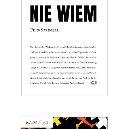
NIE WIEM
Może warto nauczyć się żyć z
niewiedzą?
36.40
zł
56.00
zł
KSIĄŻKA DO KOSZYKA
E-BOOK DO KOSZYKA
RABAT 35%