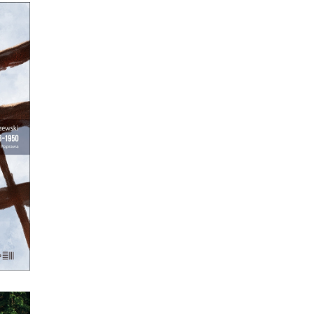
TA
A
kaś
h
?