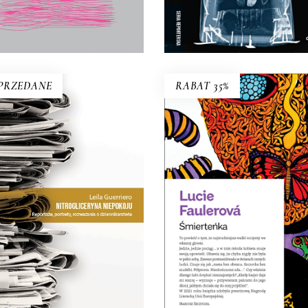
17.50
zł
E-BOOK DO
E-BOOK DO
35.00
zł
KOSZYKA
KOSZYKA
PRZEDANE
RABAT 35%
ŚMIERTEŃKA
NITROGLICERYNA
NIEPOKOJU
To powieść o tym,
że najtrudniejsze walk
 zauważa dziennikarka w
toczymy we własnej głow
jednym z esejów, warto
27.95
zł
ostrzec różnicę między
43.00
zł
isaniem „poprawnym” a
„obrzydliwie dobrym”.
KSIĄŻKA DO
26.50
zł
KOSZYKA
53.00
zł
E-BOOK DO
E-BOOK DO