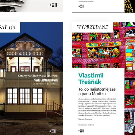
KOSZYKA
KOSZYKA
AT 35%
WYPRZEDANE
ŚWIDERMAJEROWIE
y torty, domy duchy, domy
iska, domy uśpione i domy
TO, CO NAJISTOTNIEJ
rzeszone, domy skarbonki i
O PANU MORITZU
domy bezpańskie…
Premiera 22 marca
35.75
zł
55.00
zł
19.50
zł
39.00
zł
KSIĄŻKA DO
KOSZYKA
E-BOOK DO
E-BOOK DO
KOSZYKA
KOSZYKA