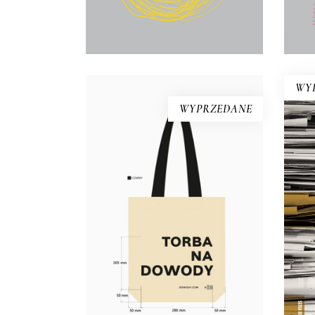
E-BOOK DO
KOSZYKA
WY
WYPRZEDANE
Torba bawełniana DOWODY
Materiał: bawełna 100%
Jak
Gramatura: 280g/m2 Wymiary:
38×40 cm (dno o szerokości 10
d
cm) Kolor: naturalny, czarny
p
Rączki: długość 63 cm,
szerokość 5 cm Nadruk: czarny