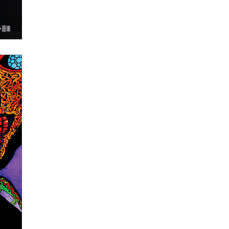
i
ie.