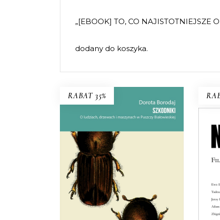
„[EBOOK] TO, CO NAJISTOTNIEJSZE O
dodany do koszyka.
RABAT 35%
RAB
SZKODNIKI
Walka toczyła się nie tylko w
Mo
lesie, ale i w głowach ludzi.
38.94
zł
59.90
zł
KSIĄŻKA DO
KOSZYKA