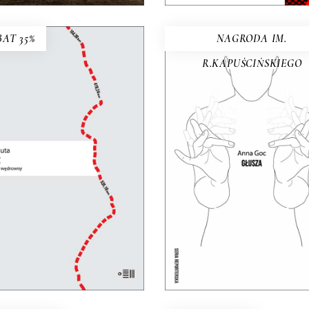
AT 35%
NAGRODA IM.
R.KAPUŚCIŃSKIEGO
RUBIEŻ. REPORTAŻ
WĘDROWNY
GŁUSZA
spektywa pieszej reporterki
y się z uniwersalną refleksją
Dotąd o głuchych wypowia
nad granicami, murami i
się głównie ci, którzy słys
siekami, które dzielą ludzi.
Teraz głusi chcą opowiedzi
31.85
zł
sobie sami.
49.00
zł
24.50
zł
49.00
zł
KSIĄŻKA DO
KOSZYKA
E-BOOK DO
E-BOOK DO
KOSZYKA
KOSZYKA