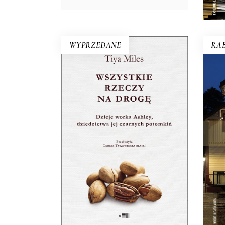
WYPRZEDANE
RAB
WSZYSTKIE RZECZY NA
Dom
DROGĘ
ogn
Płócienny worek – świadek
wsk
historii czarnych kobiet – jest
dowodem nie tylko ich
cierpienia, ale przede
wszystkim siły i triumfu.
28.50
zł
57.00
zł
E-BOOK DO
KOSZYKA