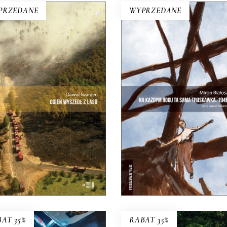
PRZEDANE
WYPRZEDANE
IEŃ WYSZEDŁ Z LASU
NA KAŻDYM ROGU 
SAMA TRUSKAWK
 reporterska rekonstrukcja
iemal minuta po minucie
Zupełnie nowe miasto. Ja
ajwiększego pożaru lasu w
inna Warszawa na staryc
Polsce.
śmieciach. Skąd się wzięła
21.00
zł
25.00
zł
42.00
zł
50.00
zł
E-BOOK DO
E-BOOK DO
KOSZYKA
KOSZYKA
AT 35%
RABAT 35%