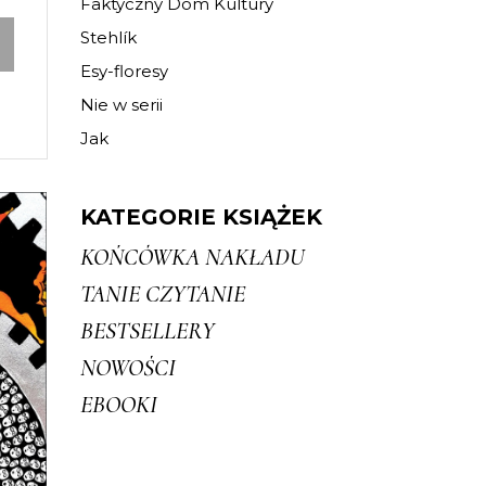
Faktyczny Dom Kultury
Stehlík
Esy-floresy
Nie w serii
Jak
KATEGORIE KSIĄŻEK
KOŃCÓWKA NAKŁADU
TANIE CZYTANIE
BESTSELLERY
u
NOWOŚCI
EBOOKI
ęce…