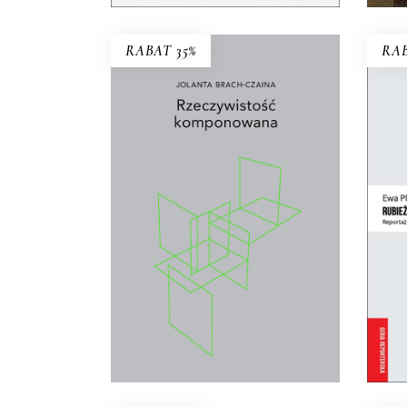
RABAT 35%
RAB
RZECZYWISTOŚĆ
KOMPONOWANA
Wybór najważniejszych
Per
esejów i wywiadów
łącz
prasowych Jolanty Brach-
Czainy
.
za
26.00
zł
40.00
zł
KSIĄŻKA DO
KOSZYKA
E-BOOK DO
KOSZYKA