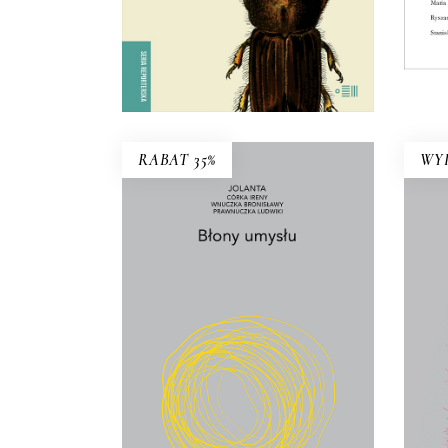
E-BOOK DO
KOSZYKA
RABAT 35%
WY
S
BŁONY UMYSŁU
Śc
p
Co wynika z faktu, że żyjemy? I
e
jak żyć w świecie, który ciągle się
p
przeobraża?
Br
22.75
zł
35.00
zł
pi
wiel
KSIĄŻKA DO
Zys
KOSZYKA