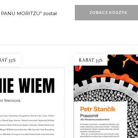
ZOBACZ KOSZYK
 PANU MORITZU” został
AT 35%
RABAT 35%
PRAWOMIŁ ALBO
NIEDAWNE
NIE WIEM
PRZEDAWNIENIE
że warto nauczyć się żyć z
Bywa, że człowiek honor
niewiedzą?
zmuszony jest wziąć
36.40
zł
56.00
zł
sprawiedliwość we własne r
37.70
zł
58.00
zł
KSIĄŻKA DO
KOSZYKA