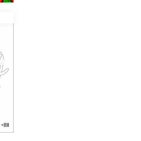
dali
zą.
eć o