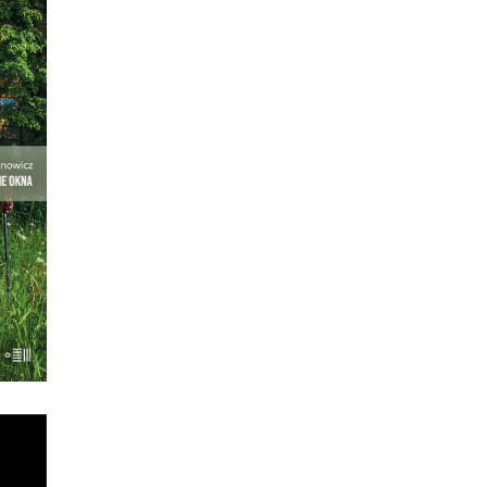
A
ę – i
ie.