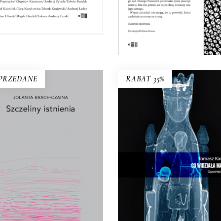
KSIĄŻKA DO
KOSZYKA
E-BOOK DO
E-BOOK DO
KOSZYKA
KOSZYKA
PRZEDANE
RABAT 35%
ZCZELINY ISTNIENIA
CO WIDZIAŁA MATKA
ierka, piasek, szczur, talerz,
ąk, kiełbasa, wiśnia, kurz –
W Bardzie przeszłość i
gzystencjalny konkret to
teraźniejszość przeplatają s
odstawa rozważań Jolanty
niekończącym się cyklu
ach-Czainy. Wydany po raz
33.15
zł
51.00
zł
erwszy w 1992 roku esej był
kim wydarzeniem literackim.
KSIĄŻKA DO
kał miano książki kultowej,
KOSZYKA
„biblii feminizmu”.