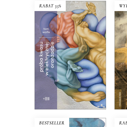
RABAT 35%
WY
PRÓBA KWASU W
ELEKTRYCZNEJ
ORANŻADZIE
OG
Ta książka w równym stopniu
może kogoś zachwycić i
Ta
zbrzydzić. Klasyka literatury
n
amerykańskiej!
Premiera 26
n
września
39.00
zł
60.00
zł
KSIĄŻKA DO
E-BOOK DO
KOSZYKA
KOSZYKA
BESTSELLER
RAB
FAKTY MUSZĄ