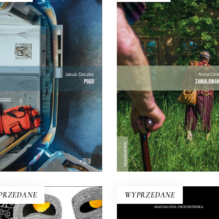
POGO
ZAMALOWANE OKN
a praca to ciągłe szukanie
Mieli tu swoją małą wspólnot
nowagi między paraliżującą
dużą nieufność wobec sieb
epewnością a wyniszczającą
Premiera 25 maja
rutyną.
27.30
zł
42.00
zł
25.35
zł
39.00
zł
KSIĄŻKA DO
KSIĄŻKA DO
KOSZYKA
KOSZYKA
E-BOOK DO
KOSZYKA
PRZEDANE
WYPRZEDANE
POMNIANE ŚWIATŁO