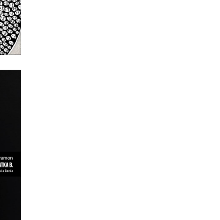
 B.
ię w
…