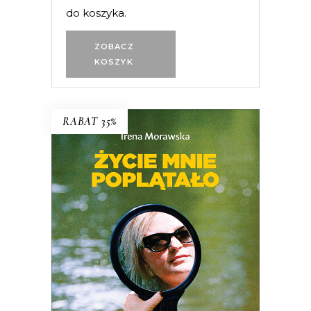
do koszyka.
ZOBACZ
KOSZYK
RABAT 35%
Życie mnie poplątało. Scenariusze
Irena Morawska – autorka
legendarnego reportażu
Jak Emilię z
Kalabrii od złej pani wykradłam
i
współtwórczyni (razem z mężem
Jerzym Morawskim) głośnych seriali
dokumentalnych
Chłopaki do wzięcia,
Serce z węgla
, czy
Ballada o lekkim
zabarwieniu erotycznym
– przez całe
życie wsłuchiwała się w głosy ludzi,