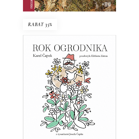
E-BOOK DO KOSZYKA
RABAT 35%
ROK OGRODNIKA
Esej o ogrodnictwie – z czeskim
przymrużeniem oka
39.65
zł
61.00
zł
KSIĄŻKA DO KOSZYKA