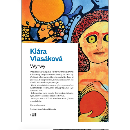
WYRWY
Wystarczy sobie wyobrazić, że kula
już tu jest…
32.44
zł
49.90
zł
KSIĄŻKA DO KOSZYKA
E-BOOK DO KOSZYKA