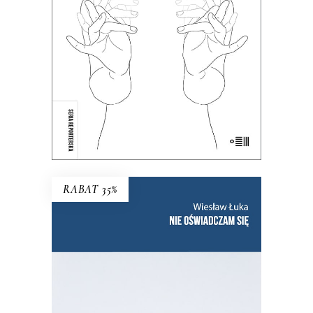
38.35
zł
59.00
zł
KSIĄŻKA DO KOSZYKA
E-BOOK DO KOSZYKA
RABAT 35%
NIE OŚWIADCZAM SIĘ