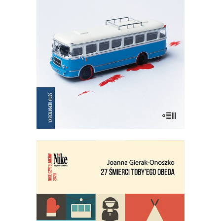
Wznowienie kultowej książki!
35.75
zł
55.00
zł
KSIĄŻKA DO KOSZYKA
E-BOOK DO KOSZYKA