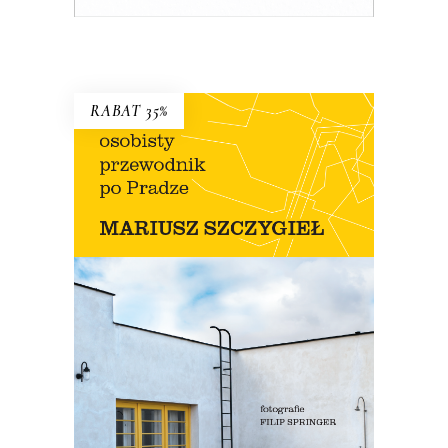
E-BOOK DO KOSZYKA
RABAT 35%
OSOBISTY PRZEWODNIK PO
PRADZE
Nowe wydanie przewodnika Szczygła!
Premiera 12 lipca
45.44
zł
69.90
zł
KSIĄŻKA DO KOSZYKA