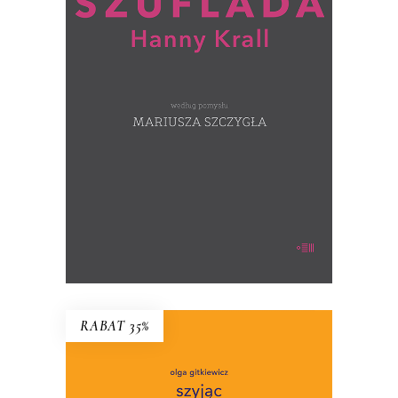
Co Hanna Krall trzyma w szufladzie?
(ręcznie numerowane egzemplarze –
wysyłane losowo)
39.00
zł
60.00
zł
KSIĄŻKA DO KOSZYKA
RABAT 35%