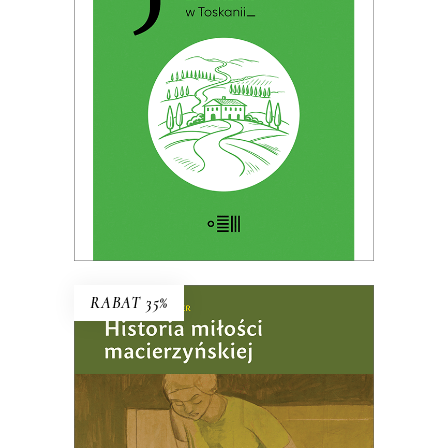
Premiera: 19 maja 2026
32.49
zł
49.99
zł
KSIĄŻKA DO KOSZYKA
E-BOOK DO KOSZYKA
RABAT 35%
HISTORIA MIŁOŚCI