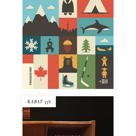
27 ŚMIERCI TOBY’EGO OBEDA
Najgłośniejszy debiut reporterski
ostatnich lat!
29.95
zł
59.90
zł
E-BOOK DO KOSZYKA
RABAT 35%