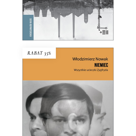
E-BOOK DO KOSZYKA
RABAT 35%
NIEMIEC. WSZYSTKIE
UCIECZKI ZYGFRYDA
Czy Zygfryd Kapela zdradził Niemcy z
Polską, czy Polskę z Niemcami?
39.65
zł
61.00
zł