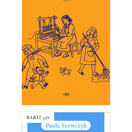
SZYJĄC
To miniaturowe eseje o
codzienności, w której wymagamy
coraz więcej troski, i w której
martwić się jest łatwiej niż
troszczyć.
34.45
zł
53.00
zł
KSIĄŻKA DO KOSZYKA
E-BOOK DO KOSZYKA
RABAT 35%