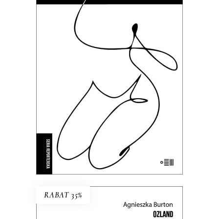
BIEGNIJ, MAŁA, BIEGNIJ
To kameralne reportaże o
intymnych tragediach, zmaganiach
z systemem i doświadczeniach nie
do zapomnienia.
35.69
zł
54.90
zł
KSIĄŻKA DO KOSZYKA
E-BOOK DO KOSZYKA
RABAT 35%