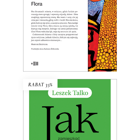
32.49
zł
49.99
zł
KSIĄŻKA DO KOSZYKA
E-BOOK DO KOSZYKA
RABAT 35%
JAK ZAMIESZKAĆ W TOSKANII