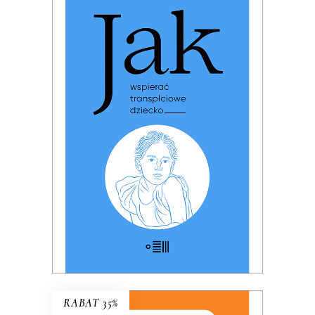
JAK WSPIERAĆ
TRANSPŁCIOWE DZIECKO
PREMIERA: 17 listopada 2025
32.49
zł
49.99
zł
KSIĄŻKA DO KOSZYKA
E-BOOK DO KOSZYKA
RABAT 35%