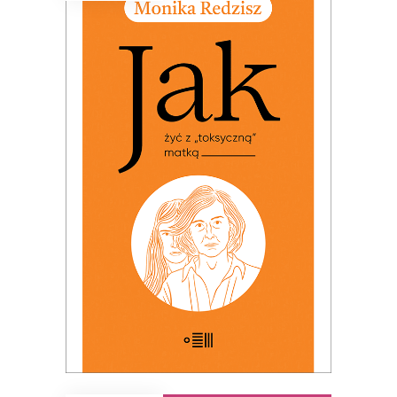
JAK ŻYĆ Z „TOKSYCZNĄ”
MATKĄ
PREMIERA: 24 listopada 2025
32.49
zł
49.99
zł
KSIĄŻKA DO KOSZYKA
E-BOOK DO KOSZYKA