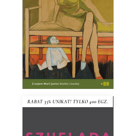
MACIERZYŃSKIEJ
PREMIERA w kwietniu
61.75
zł
95.00
zł
KSIĄŻKA DO KOSZYKA
RABAT 35% UNIKAT! TYLKO 400 EGZ.
SZUFLADA HANNY KRALL wg
pomysłu MARIUSZA SZCZYGŁA