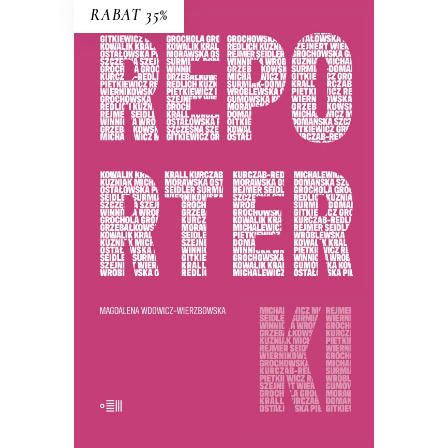
RABAT 35%
REPORTERKI
PREMIERA 25 listopada 2025
44.85
zł
69.00
zł
KSIĄŻKA DO KOSZYKA
E-BOOK DO KOSZYKA