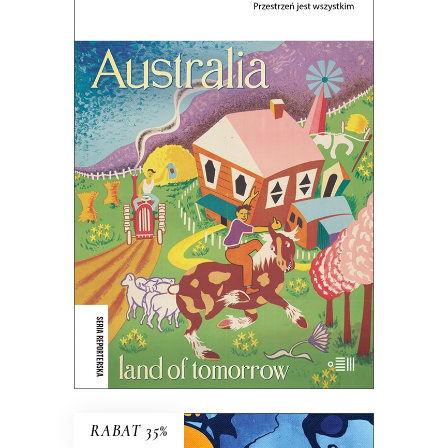
OZLAND. PRZESTRZEŃ JEST
WSZYSTKIM
Ludzie nie posiadają krainy – to ona
posiada ludzi.
45.44
zł
69.90
zł
KSIĄŻKA DO KOSZYKA
E-BOOK DO KOSZYKA
RABAT 35%