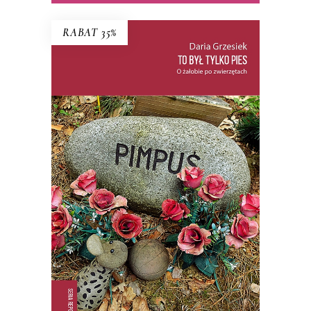
RABAT 35%
TO BYŁ TYLKO PIES
PREMIERA: 22 PAŹDZIERNIKA 2025
35.74
zł
54.99
zł
KSIĄŻKA DO KOSZYKA