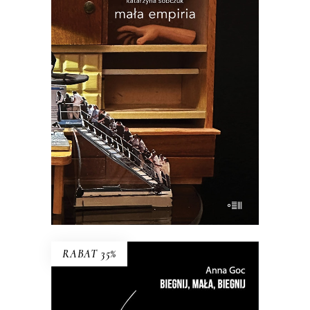
MAŁA EMPIRIA
Esej uczestniczący o wczesnej starości i
zagadce rodzicielstwa.
34.45
zł
53.00
zł
KSIĄŻKA DO KOSZYKA
E-BOOK DO KOSZYKA
RABAT 35%