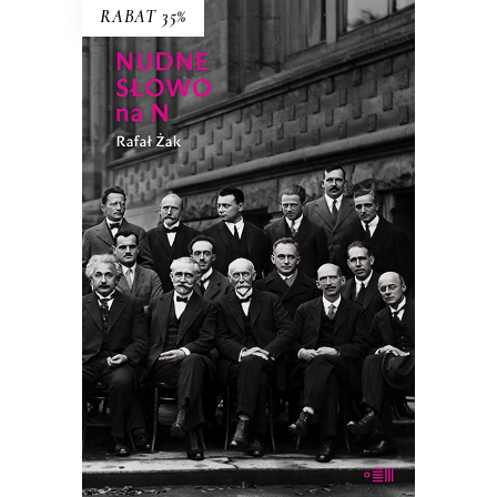
RABAT 35%
NUDNE SŁOWO NA N
Ilu trzeba fizyków teoretycznych do
otwarcia butelki wina bez korkociągu?
38.94
zł
59.90
zł
KSIĄŻKA DO KOSZYKA
E-BOOK DO KOSZYKA