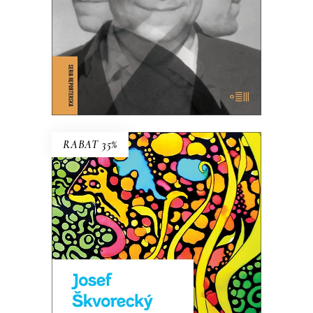
KSIĄŻKA DO KOSZYKA
E-BOOK DO KOSZYKA
RABAT 35%
TCHÓRZE
NOWE WYDANIE KULTOWEJ
POWIEŚCI
44.85
zł
69.00
zł