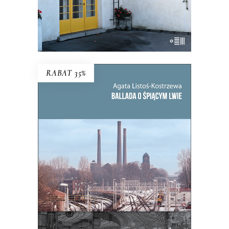
E-BOOK DO KOSZYKA
RABAT 35%
BALLADA O ŚPIĄCYM LWIE
To, co zdecydowało o powstaniu
Bytomia, jego bogactwie i tradycji,
miało stać się jego zagładą.
39.65
zł
61.00
zł
KSIĄŻKA DO KOSZYKA