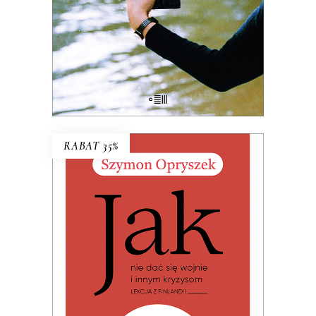
których Polska transformacji
pozostawiła na marginesie.
38.03
zł
58.50
zł
KSIĄŻKA DO KOSZYKA
RABAT 35%
JAK NIE DAĆ SIĘ WOJNIE I
INNYM KRYZYSOM. LEKCJA Z
FINLANDII
Premiera 19 czerwca 2026
32.49
zł
49.99
zł