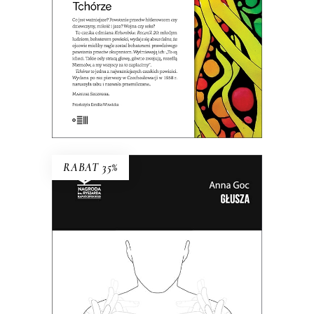
KSIĄŻKA DO KOSZYKA
E-BOOK DO KOSZYKA
RABAT 35%
GŁUSZA
Dotąd o głuchych wypowiadali się
głównie ci, którzy słyszą. Teraz głusi
chcą opowiedzieć o sobie sami.