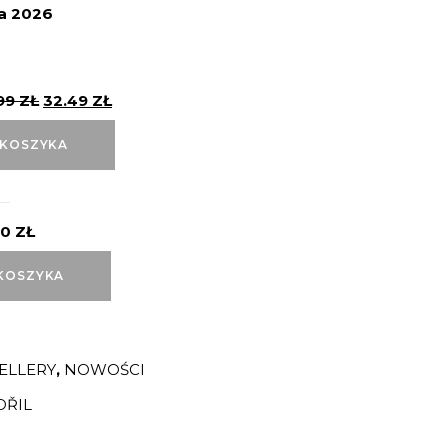
ja 2026
99
ZŁ
32.49
ZŁ
 KOSZYKA
00
ZŁ
KOSZYKA
ELLERY
,
NOWOŚCI
OŘIL