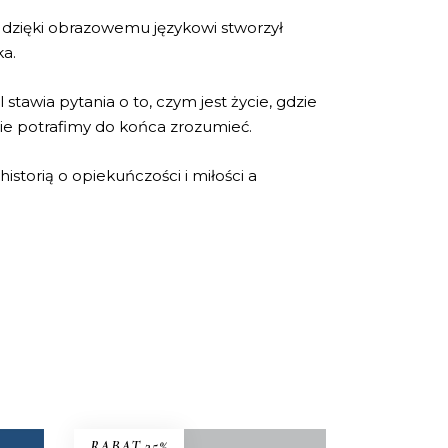
i dzięki obrazowemu językowi stworzył
ka.
 stawia pytania o to, czym jest życie, gdzie
 nie potrafimy do końca zrozumieć.
istorią o opiekuńczości i miłości a
RABAT 35%