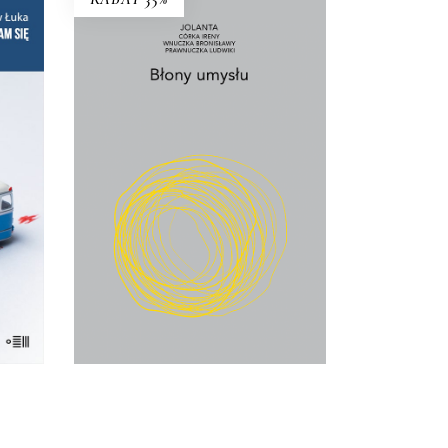
BŁONY UMYSŁU
IĘ
Co wynika z faktu, że żyjemy? I
żki!
jak żyć w świecie, który ciągle się
przeobraża?
22.75
zł
35.00
zł
KSIĄŻKA DO
KOSZYKA
E-BOOK DO
KOSZYKA