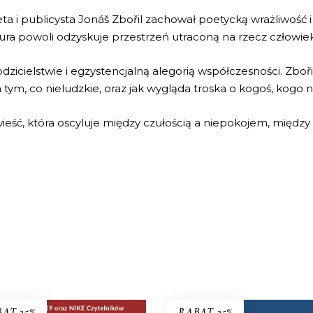
a i publicysta Jonáš Zbořil zachował poetycką wrażliwość 
ura powoli odzyskuje przestrzeń utraconą na rzecz człowie
dzicielstwie i egzystencjalną alegorią współczesności. Zbořil
a tym, co nieludzkie, oraz jak wygląda troska o kogoś, kogo
wieść, która oscyluje między czułością a niepokojem, między h
AT 35%
RABAT 35%