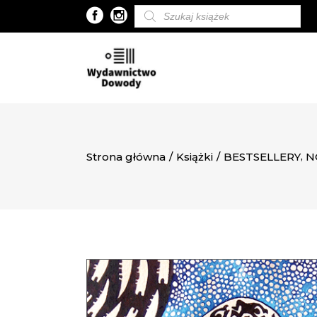
Wyszukiwarka
produktów
,
Strona główna
/
Książki
/
BESTSELLERY
N