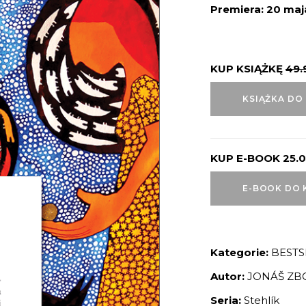
Premiera: 20 ma
KUP KSIĄŻKĘ
49.
KSIĄŻKA DO
KUP E-BOOK
25.
E-BOOK DO 
Kategorie:
BESTS
Autor:
JONÁŠ ZB
Seria:
Stehlík