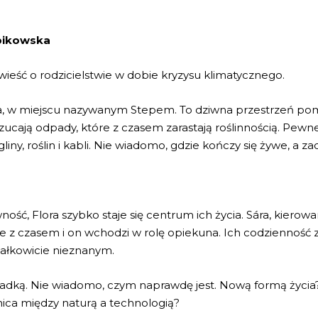
bikowska
ieść o rodzicielstwie w dobie kryzysu klimatycznego.
, w miejscu nazywanym Stepem. To dziwna przestrzeń pomię
rzucają odpady, które z czasem zarastają roślinnością. Pewne
 gliny, roślin i kabli. Nie wiadomo, gdzie kończy się żywe, a z
ść, Flora szybko staje się centrum ich życia. Sára, kierow
 ale z czasem i on wchodzi w rolę opiekuna. Ich codzienność
 całkowicie nieznanym.
 zagadką. Nie wiadomo, czym naprawdę jest. Nową formą ży
nica między naturą a technologią?