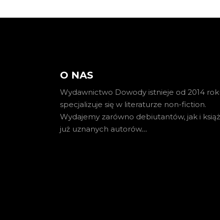
O NAS
Wydawnictwo Dowody istnieje od 2014 roku
specjalizuje się w literaturze non-fiction.
Wydajemy zarówno debiutantów, jak i książ
już uznanych autorów
…