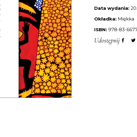
Data wydania:
20
Okładka:
Miękka
ISBN:
978-83-6677
Udostępnij