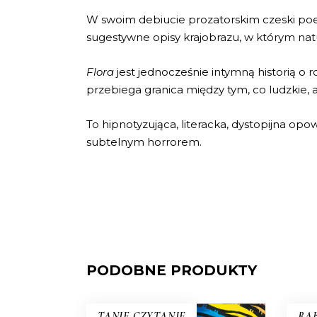
W swoim debiucie prozatorskim czeski poet
sugestywne opisy krajobrazu, w którym nat
Flora
jest jednocześnie intymną historią o ro
przebiega granica między tym, co ludzkie, 
To hipnotyzująca, literacka, dystopijna opo
subtelnym horrorem.
PODOBNE PRODUKTY
TANIE CZYTANIE
RAB