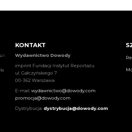
KONTAKT
S
 i
Wydawnictwo Dowody
Re
imprint Fundacji Instytut Reportażu
Mo
ki
ul. Gałczyńskiego 7
00-362 Warszawa
E-mail:
wydawnictwo@dowody.com
promocja@dowody.com
Dystrybucja:
dystrybucja@dowody.com