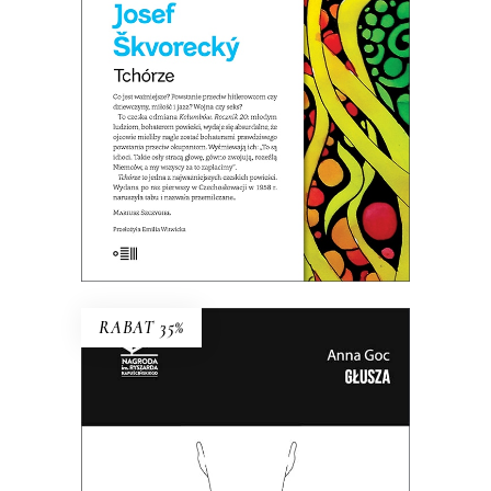
POWIEŚCI
44.85
zł
69.00
zł
KSIĄŻKA DO KOSZYKA
E-BOOK DO KOSZYKA
RABAT 35%
GŁUSZA