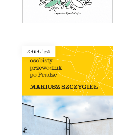
E-BOOK DO KOSZYKA
RABAT 35%
OSOBISTY PRZEWODNIK PO
PRADZE
Nowe wydanie przewodnika Szczygła!
Premiera 12 lipca
45.44
zł
69.90
zł