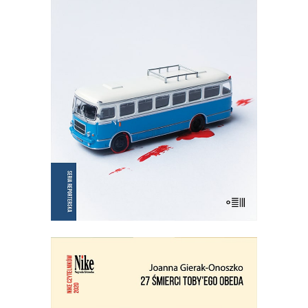
NIE OŚWIADCZAM SIĘ
Wznowienie kultowej książki!
35.75
zł
55.00
zł
KSIĄŻKA DO KOSZYKA
E-BOOK DO KOSZYKA