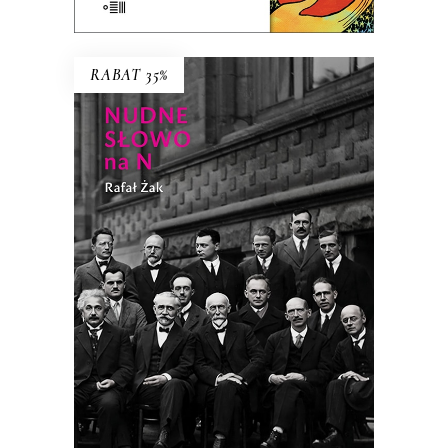
RABAT 35%
NUDNE SŁOWO NA N
Ilu trzeba fizyków teoretycznych do
otwarcia butelki wina bez korkociągu?
38.94
zł
59.90
zł
KSIĄŻKA DO KOSZYKA