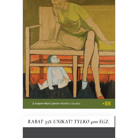
HISTORIA MIŁOŚCI
MACIERZYŃSKIEJ
PREMIERA w kwietniu
61.75
zł
95.00
zł
KSIĄŻKA DO KOSZYKA
RABAT 35% UNIKAT! TYLKO 400 EGZ.