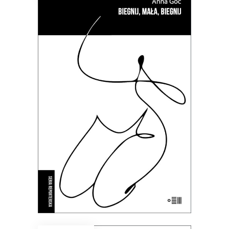
BIEGNIJ, MAŁA, BIEGNIJ
To kameralne reportaże o
intymnych tragediach, zmaganiach
z systemem i doświadczeniach nie
do zapomnienia.
35.69
zł
54.90
zł
KSIĄŻKA DO KOSZYKA
E-BOOK DO KOSZYKA