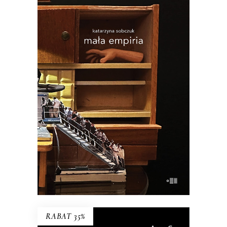
MAŁA EMPIRIA
Esej uczestniczący o wczesnej starości i
zagadce rodzicielstwa.
34.45
zł
53.00
zł
KSIĄŻKA DO KOSZYKA
E-BOOK DO KOSZYKA
RABAT 35%