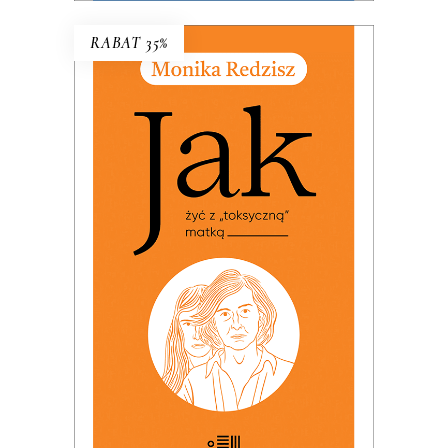
RABAT 35%
JAK ŻYĆ Z „TOKSYCZNĄ”
MATKĄ
PREMIERA: 24 listopada 2025
32.49
zł
49.99
zł
KSIĄŻKA DO KOSZYKA
E-BOOK DO KOSZYKA