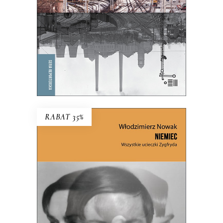
KSIĄŻKA DO KOSZYKA
E-BOOK DO KOSZYKA
RABAT 35%
NIEMIEC. WSZYSTKIE
UCIECZKI ZYGFRYDA
Czy Zygfryd Kapela zdradził Niemcy z
Polską, czy Polskę z Niemcami?