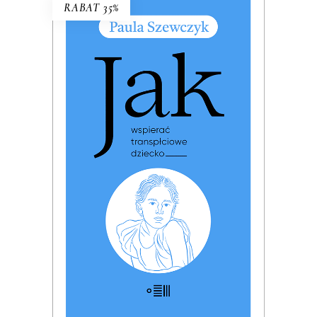
RABAT 35%
JAK WSPIERAĆ
TRANSPŁCIOWE DZIECKO
PREMIERA: 17 listopada 2025
32.49
zł
49.99
zł
KSIĄŻKA DO KOSZYKA
E-BOOK DO KOSZYKA