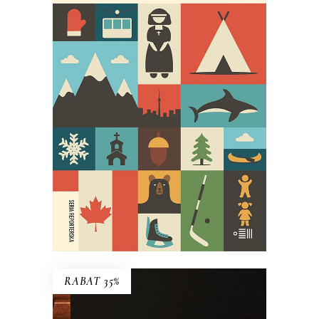
27 ŚMIERCI TOBY’EGO OBEDA
Najgłośniejszy debiut reporterski
ostatnich lat!
29.95
zł
59.90
zł
E-BOOK DO KOSZYKA
RABAT 35%