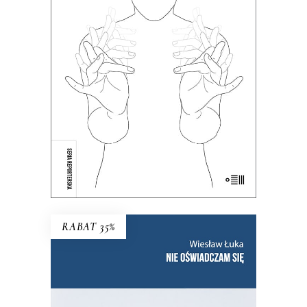
Dotąd o głuchych wypowiadali się
głównie ci, którzy słyszą. Teraz głusi
chcą opowiedzieć o sobie sami.
38.35
zł
59.00
zł
KSIĄŻKA DO KOSZYKA
E-BOOK DO KOSZYKA
RABAT 35%