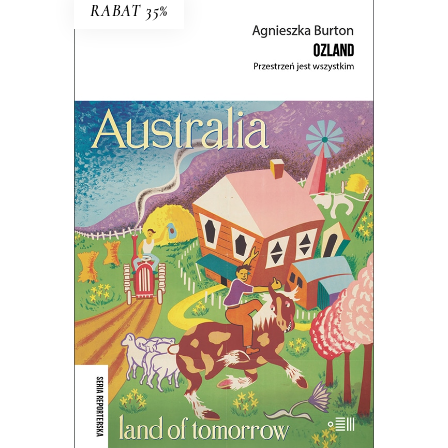
RABAT 35%
OZLAND. PRZESTRZEŃ JEST
WSZYSTKIM
Ludzie nie posiadają krainy – to ona
posiada ludzi.
45.44
zł
69.90
zł
KSIĄŻKA DO KOSZYKA
E-BOOK DO KOSZYKA