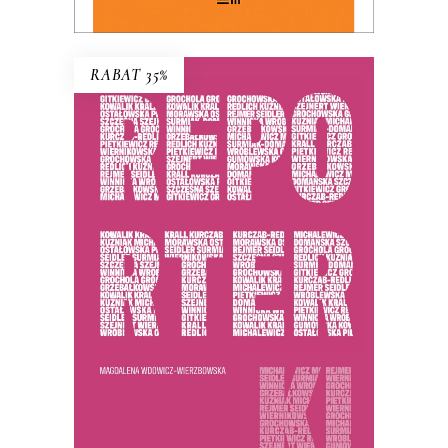
RABAT 35%
REPORTERKI
PREMIERA 25 listopada 2025
44.85
zł
69.00
zł
KSIĄŻKA DO KOSZYKA