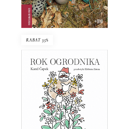
E-BOOK DO KOSZYKA
RABAT 35%
ROK OGRODNIKA
Esej o ogrodnictwie – z czeskim
przymrużeniem oka
39.65
zł
61.00
zł
KSIĄŻKA DO KOSZYKA