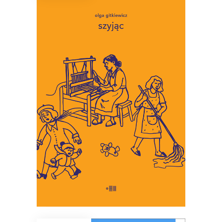
SZYJĄC
To miniaturowe eseje o
codzienności, w której wymagamy
coraz więcej troski, i w której
martwić się jest łatwiej niż
troszczyć.
34.45
zł
53.00
zł
KSIĄŻKA DO KOSZYKA
E-BOOK DO KOSZYKA