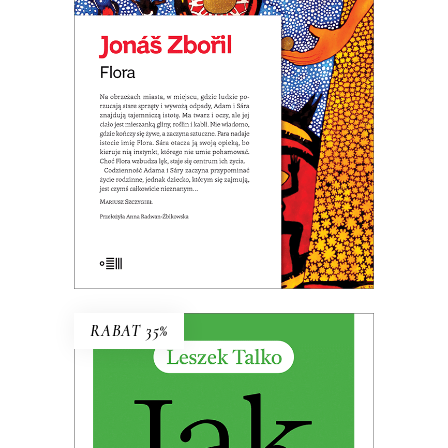
Premiera: 20 maja 2026
32.49
zł
49.99
zł
KSIĄŻKA DO KOSZYKA
E-BOOK DO KOSZYKA
RABAT 35%