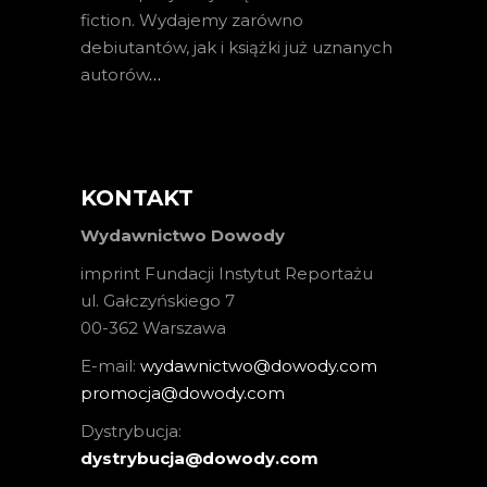
fiction. Wydajemy zarówno
debiutantów, jak i książki już uznanych
autorów
…
KONTAKT
Wydawnictwo Dowody
imprint Fundacji Instytut Reportażu
ul. Gałczyńskiego 7
00-362 Warszawa
E-mail:
wydawnictwo@dowody.com
promocja@dowody.com
Dystrybucja:
dystrybucja@dowody.com