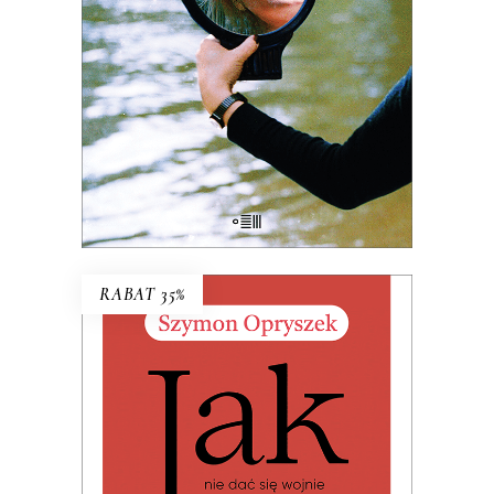
zabarwieniu erotycznym
– przez całe
życie wsłuchiwała się w głosy ludzi,
których Polska transformacji
pozostawiła na marginesie.
38.03
zł
58.50
zł
KSIĄŻKA DO KOSZYKA
RABAT 35%
JAK NIE DAĆ SIĘ WOJNIE I
INNYM KRYZYSOM. LEKCJA Z
FINLANDII