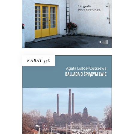
KSIĄŻKA DO KOSZYKA
E-BOOK DO KOSZYKA
RABAT 35%
BALLADA O ŚPIĄCYM LWIE
To, co zdecydowało o powstaniu
Bytomia, jego bogactwie i tradycji,
miało stać się jego zagładą.
39.65
zł
61.00
zł