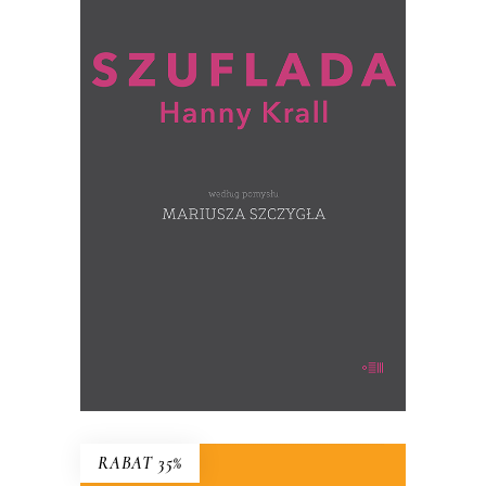
SZUFLADA HANNY KRALL wg
pomysłu MARIUSZA SZCZYGŁA
Co Hanna Krall trzyma w szufladzie?
(ręcznie numerowane egzemplarze –
wysyłane losowo)
39.00
zł
60.00
zł
KSIĄŻKA DO KOSZYKA
RABAT 35%