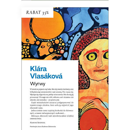
RABAT 35%
WYRWY
Wystarczy sobie wyobrazić, że kula
już tu jest…
32.44
zł
49.90
zł
KSIĄŻKA DO KOSZYKA
E-BOOK DO KOSZYKA