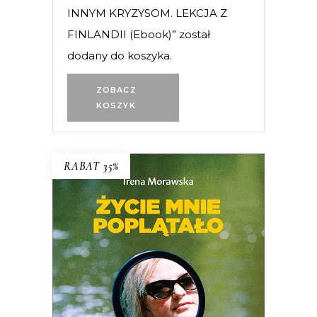
INNYM KRYZYSOM. LEKCJA Z
FINLANDII (Ebook)” został
dodany do koszyka.
ZOBACZ
KOSZYK
RABAT 35%
Życie mnie poplątało. Scenariusze
Irena Morawska – autorka
legendarnego reportażu
Jak Emilię z
Kalabrii od złej pani wykradłam
i
współtwórczyni (razem z mężem
Jerzym Morawskim) głośnych seriali
dokumentalnych
Chłopaki do wzięcia,
Serce z węgla
, czy
Ballada o lekkim