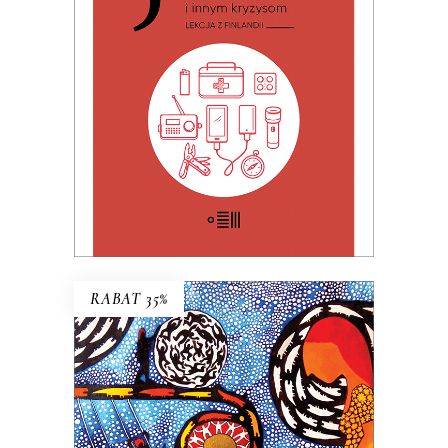
Premiera 19 czerwca 2026
32.49
zł
49.99
zł
KSIĄŻKA DO KOSZYKA
E-BOOK DO KOSZYKA
RABAT 35%
FLORA