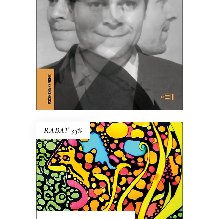
39.65
zł
61.00
zł
KSIĄŻKA DO KOSZYKA
E-BOOK DO KOSZYKA
RABAT 35%
TCHÓRZE
NOWE WYDANIE KULTOWEJ