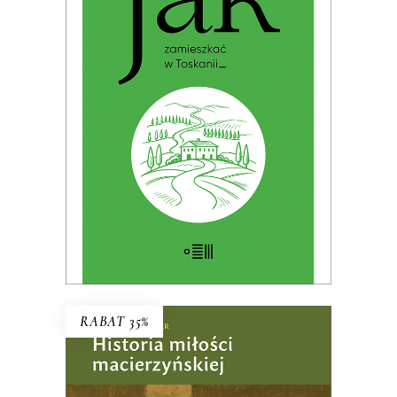
JAK ZAMIESZKAĆ W TOSKANII
Premiera: 19 maja 2026
32.49
zł
49.99
zł
KSIĄŻKA DO KOSZYKA
E-BOOK DO KOSZYKA
RABAT 35%