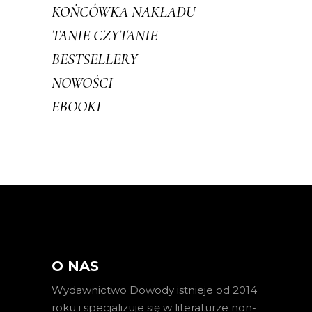
KOŃCÓWKA NAKŁADU
TANIE CZYTANIE
BESTSELLERY
NOWOŚCI
EBOOKI
O NAS
Wydawnictwo Dowody istnieje od 2014
roku i specjalizuje się w literaturze non-