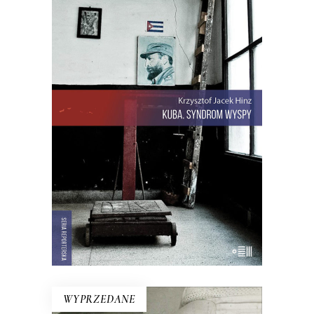
KUBA. SYNDROM WYSPY
Rewolucja i dysydenci, Kubanki
walczące o podpaski i Kubańczycy,
którzy obrażają rewolucję szortami i
sandałami. Jest tu dawna świetność
Hawany, są prosięta hodowane w
wannach i jest krowa – bohaterka
rewolucji.
22.00
zł
44.00
zł
E-BOOK DO KOSZYKA
WYPRZEDANE