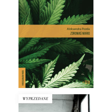
ZDROWAŚ MARIO. REPORTAŻE
O MEDYCZNEJ MARIHUANIE
Dlatego pacjenci stają się
przestępcami? Reportaż interwencyjny
na temat, który dotyczy milionów z nas
– choć na co dzień nie zdajemy sobie z
tego sprawy.
E-BOOK DO KOSZYKA
WYPRZEDANE