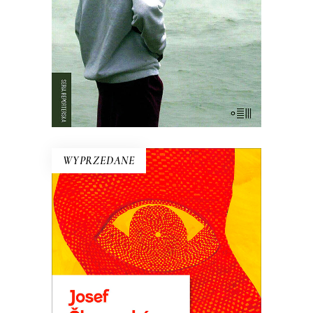
drzewa palmowe stały nietknięte. Takie
są fakty. Ale co się wydarzyło?
WYPRZEDANE
PRZYPADKI INŻYNIERA
LUDZKICH DUSZ
Powieść rzeka. Płyną nią setki
dramatycznych i śmiesznych ludzkich