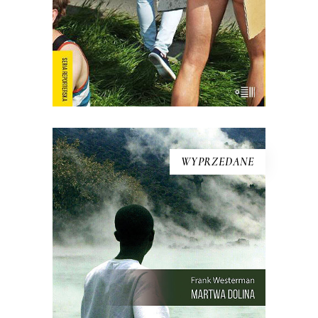
E-BOOK DO KOSZYKA
WYPRZEDANE
MARTWA DOLINA
21 sierpnia 1986 roku z doliny w
Kamerunie zniknęło życie. Kurczaki,
pawiany, zebu i ptaki leżały martwe w
trawie – tak samo jak dwa tysiące
mężczyzn, kobiet i dzieci. Chaty i