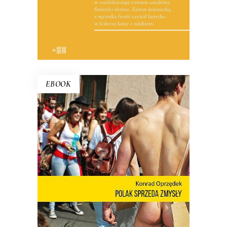
19.50
zł
39.00
zł
E-BOOK DO KOSZYKA
EBOOK
POLAK SPRZEDA ZMYSŁY
Nie ma o Polsce takich książek jak
debiut Konrada Oprzędka. Wariackich,
ale pogodnych. Smutnych, ale nie
przygnębiających. Ta błyskotliwa książka
pokazuje, kim są Polacy, kiedy nie
muszą być sobą.