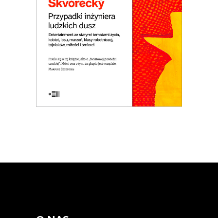
losów. Wojna i komunizm. Miłość do
dziewcząt i saksofonu. Ucieczka z kraju i
tęsknota za domem. Jedna z
najlepszych czeskich powieści.
E-BOOK DO KOSZYKA