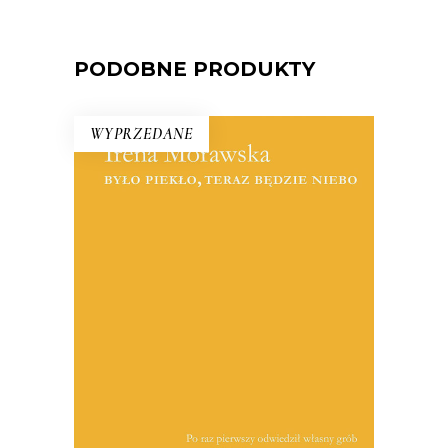
PODOBNE PRODUKTY
WYPRZEDANE
BYŁO PIEKŁO, TERAZ BĘDZIE
NIEBO
Reportaże o Polsce lat 90. i o tych,
którzy przegrali w wyniku procesów
transformacyjnych. Jest tu entuzjazm i
niepewność wobec nowych czasów,
zawód niespełnionymi obietnicami i
wreszcie oczekiwanie na sukces, który
nie nadchodzi.