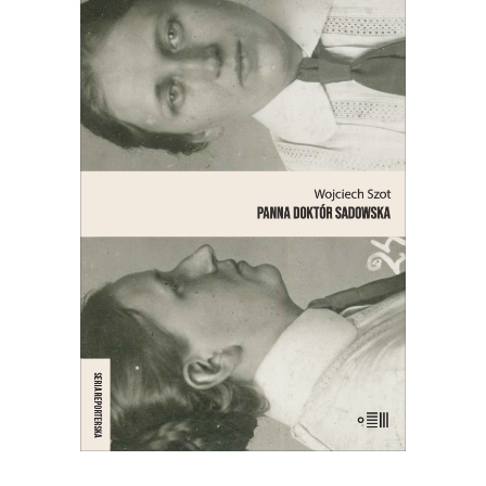
PANNA DOKTÓR SADOWSKA
Opowieść o lekarce, naukowczyni,
działaczce społecznej, feministce,
patriotce, automobilistce,
przedsiębiorczyni, lesbijce – bohaterce
jednego z najgłośniejszych skandali
obyczajowych międzywojennej
Warszawy.
21.00
zł
42.00
zł
E-BOOK DO KOSZYKA