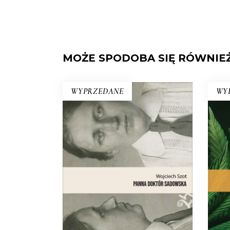
MOŻE SPODOBA SIĘ RÓWNIE
WYPRZEDANE
WY
PANNA DOKTÓR
SADOWSKA
Opowieść o lekarce,
naukowczyni, działaczce
społecznej, feministce, patriotce,
automobilistce,
przedsiębiorczyni, lesbijce –
int
bohaterce jednego z
dot
najgłośniejszych skandali
na 
obyczajowych międzywojennej