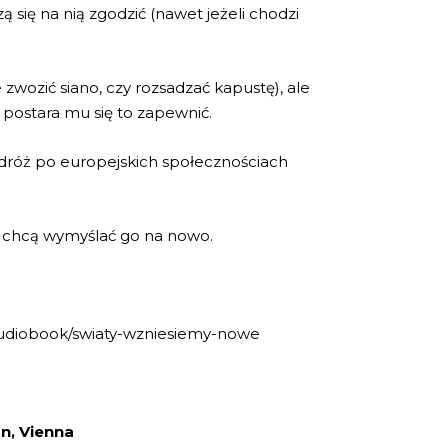
 się na nią zgodzić (nawet jeżeli chodzi
wozić siano, czy rozsadzać kapustę), ale
a postara mu się to zapewnić.
odróż po europejskich społecznościach
zy chcą wymyślać go na nowo.
/audiobook/swiaty-wzniesiemy-nowe
on,
Vienna