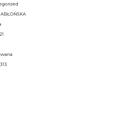
egorized
JABŁOŃSKA
a
21
owana
313