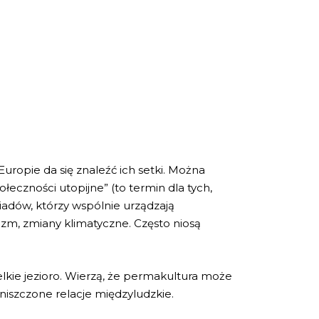
 Europie da się znaleźć ich setki. Można
łeczności utopijne” (to termin dla tych,
iadów, którzy wspólnie urządzają
izm, zmiany klimatyczne. Często niosą
lkie jezioro. Wierzą, że permakultura może
iszczone relacje międzyludzkie.