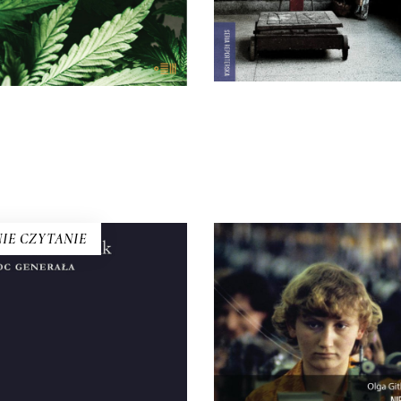
tego sprawy.
22.00
zł
44.00
zł
E-BOOK DO
E-BOOK DO
KOSZYKA
KOSZYKA
IE CZYTANIE
NOC GENERAŁA
NIE HAŃBI
 tytuł do dzisiaj symbolizuje
darzenia z 12 na 13 XII 1981
Reporterski obraz polskie
oku. Francuski dziennikarz
rynku pracy – historycznie i 
eprowadził setki wywiadów,
Jak bardzo ten rynek się zm
omadził pięćdziesiąt godzin
od czasu, kiedy chałupni
agrań i kilka tysięcy stron
przeszli z domowych warsz