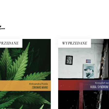
Ż…
PRZEDANE
WYPRZEDANE
KUBA. SYNDROM WY
ZDROWAŚ MARIO.
REPORTAŻE O
Rewolucja i dysydenci, Kub
MEDYCZNEJ
walczące o podpaski i
MARIHUANIE
Kubańczycy, którzy obraż
Dlatego pacjenci stają się
rewolucję szortami i sandał
przestępcami? Reportaż
Jest tu dawna świetnoś
erwencyjny na temat, który
Hawany, są prosięta hodow
yczy milionów z nas – choć
wannach i jest krowa – boha
co dzień nie zdajemy sobie z
rewolucji.