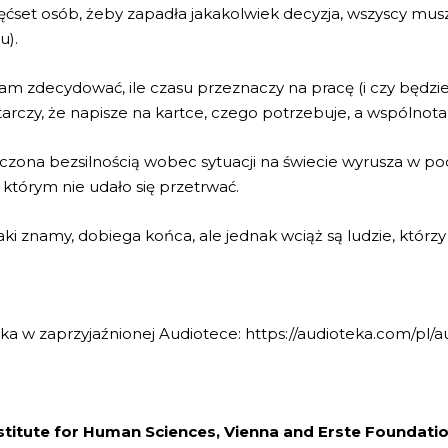
ięćset osób, żeby zapadła jakakolwiek decyzja, wszyscy muszą
u).
 zdecydować, ile czasu przeznaczy na pracę (i czy będzie z
starczy, że napisze na kartce, czego potrzebuje, a wspólnot
ęczona bezsilnością wobec sytuacji na świecie wyrusza w p
h, którym nie udało się przetrwać.
jaki znamy, dobiega końca, ale jednak wciąż są ludzie, któr
ka w zaprzyjaźnionej Audiotece: https://audioteka.com/pl
nstitute for Human Sciences,
Vienna
and Erste Foundati