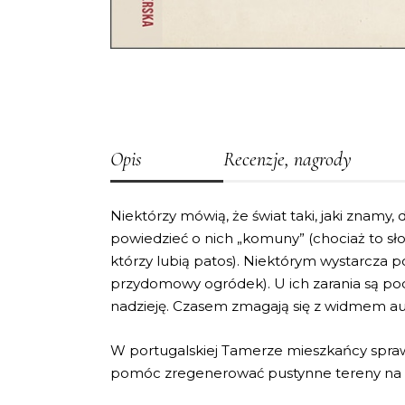
Opis
Recenzje, nagrody
Niektórzy mówią, że świat taki, jaki znamy, 
powiedzieć o nich „komuny” (chociaż to słow
którzy lubią patos). Niektórym wystarcza p
przydomowy ogródek). U ich zarania są podo
nadzieję. Czasem zmagają się z widmem a
W portugalskiej Tamerze mieszkańcy sprawi
pomóc zregenerować pustynne tereny na św