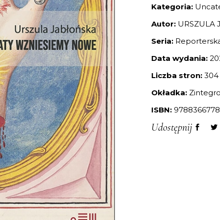
Kategoria:
Uncat
Autor:
URSZULA 
Seria:
Reportersk
Data wydania:
20
Liczba stron:
304
Okładka:
Zintegr
ISBN:
9788366778
Udostępnij