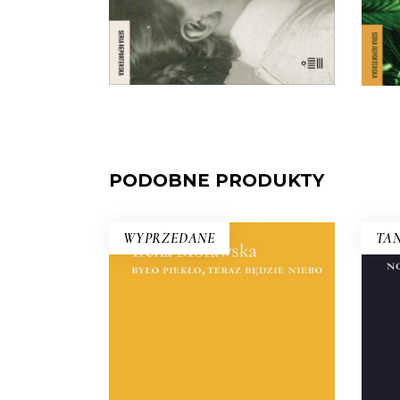
Warszawy.
E-BOOK DO
21.00
zł
42.00
zł
KOSZYKA
PODOBNE PRODUKTY
WYPRZEDANE
TAN
BYŁO PIEKŁO, TERAZ
Ten
BĘDZIE NIEBO
wy
r
Reportaże o Polsce lat 90. i o
prz
tych, którzy przegrali w wyniku
zgr
procesów transformacyjnych.
n
Jest tu entuzjazm i niepewność