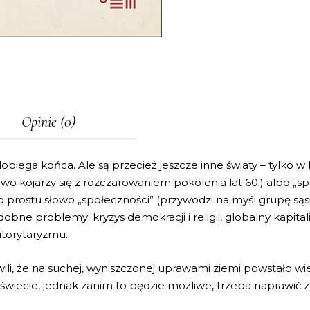
Opinie (0)
dobiega końca. Ale są przecież jeszcze inne światy – tylko w
o kojarzy się z rozczarowaniem pokolenia lat 60.) albo „spo
o prostu słowo „społeczności” (przywodzi na myśl grupę sąs
bne problemy: kryzys demokracji i religii, globalny kapital
utorytaryzmu.
li, że na suchej, wyniszczonej uprawami ziemi powstało wie
iecie, jednak zanim to będzie możliwe, trzeba naprawić zn