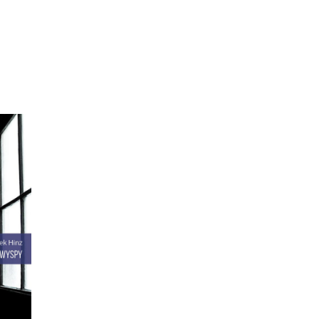
SPY
anki
ają
ami.
ć
ane w
terka