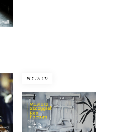
PŁYTA CD
PROJEKT: PRAWDA
MUZYCZNIE
go
Płyta, która jest efektem
dziś.
spotkania trojga muzyków z
ienił
reporterem – Mariuszem
cy
Szczygłem. Słowa spotkały się tu
tatów
z dźwiękiem kreowanym na