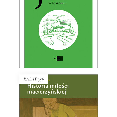
Premiera: 19 maja 2026
32.49
zł
49.99
zł
KSIĄŻKA DO KOSZYKA
E-BOOK DO KOSZYKA
RABAT 35%
HISTORIA MIŁOŚCI