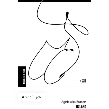
BIEGNIJ, MAŁA, BIEGNIJ
To kameralne reportaże o
intymnych tragediach, zmaganiach
z systemem i doświadczeniach nie
do zapomnienia.
35.69
zł
54.90
zł
KSIĄŻKA DO KOSZYKA
E-BOOK DO KOSZYKA
RABAT 35%