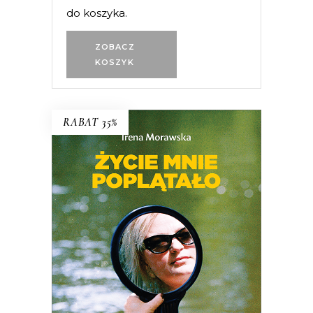
do koszyka.
ZOBACZ
KOSZYK
RABAT 35%
Życie mnie poplątało. Scenariusze
Irena Morawska – autorka
legendarnego reportażu
Jak Emilię z
Kalabrii od złej pani wykradłam
i
współtwórczyni (razem z mężem
Jerzym Morawskim) głośnych seriali
dokumentalnych
Chłopaki do wzięcia,
Serce z węgla
, czy
Ballada o lekkim
zabarwieniu erotycznym
– przez całe
życie wsłuchiwała się w głosy ludzi,