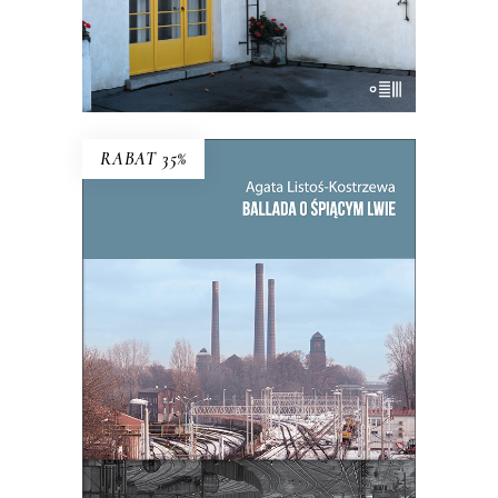
E-BOOK DO KOSZYKA
RABAT 35%
BALLADA O ŚPIĄCYM LWIE
To, co zdecydowało o powstaniu
Bytomia, jego bogactwie i tradycji,
miało stać się jego zagładą.
39.65
zł
61.00
zł
KSIĄŻKA DO KOSZYKA