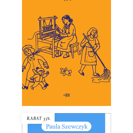
SZYJĄC
To miniaturowe eseje o
codzienności, w której wymagamy
coraz więcej troski, i w której
martwić się jest łatwiej niż
troszczyć.
34.45
zł
53.00
zł
KSIĄŻKA DO KOSZYKA
E-BOOK DO KOSZYKA
RABAT 35%