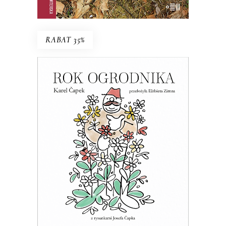
E-BOOK DO KOSZYKA
RABAT 35%
ROK OGRODNIKA
Esej o ogrodnictwie – z czeskim
przymrużeniem oka
39.65
zł
61.00
zł
KSIĄŻKA DO KOSZYKA