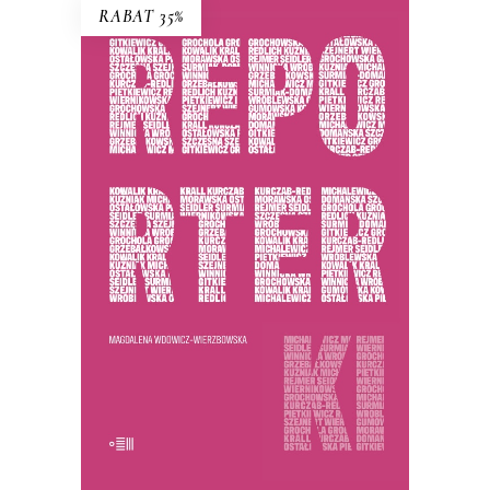
RABAT 35%
REPORTERKI
PREMIERA 25 listopada 2025
44.85
zł
69.00
zł
KSIĄŻKA DO KOSZYKA
E-BOOK DO KOSZYKA