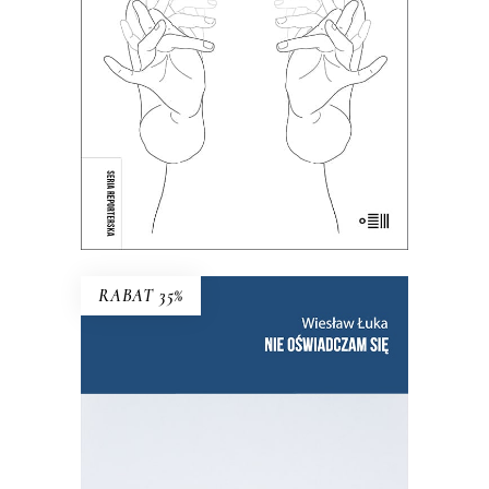
38.35
zł
59.00
zł
KSIĄŻKA DO KOSZYKA
E-BOOK DO KOSZYKA
RABAT 35%
NIE OŚWIADCZAM SIĘ