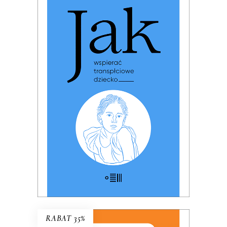
JAK WSPIERAĆ
TRANSPŁCIOWE DZIECKO
PREMIERA: 17 listopada 2025
32.49
zł
49.99
zł
KSIĄŻKA DO KOSZYKA
E-BOOK DO KOSZYKA
RABAT 35%