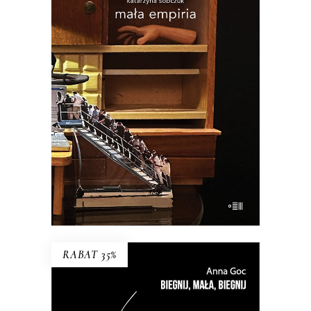
MAŁA EMPIRIA
Esej uczestniczący o wczesnej starości i
zagadce rodzicielstwa.
34.45
zł
53.00
zł
KSIĄŻKA DO KOSZYKA
E-BOOK DO KOSZYKA
RABAT 35%