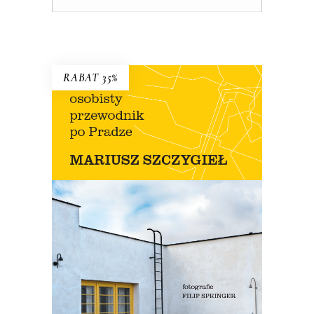
E-BOOK DO KOSZYKA
RABAT 35%
OSOBISTY PRZEWODNIK PO
PRADZE
Nowe wydanie przewodnika Szczygła!
Premiera 12 lipca
45.44
zł
69.90
zł
KSIĄŻKA DO KOSZYKA