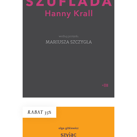
Co Hanna Krall trzyma w szufladzie?
(ręcznie numerowane egzemplarze –
wysyłane losowo)
39.00
zł
60.00
zł
KSIĄŻKA DO KOSZYKA
RABAT 35%