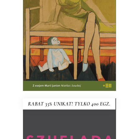
MACIERZYŃSKIEJ
PREMIERA w kwietniu
61.75
zł
95.00
zł
KSIĄŻKA DO KOSZYKA
RABAT 35% UNIKAT! TYLKO 400 EGZ.
SZUFLADA HANNY KRALL wg
pomysłu MARIUSZA SZCZYGŁA