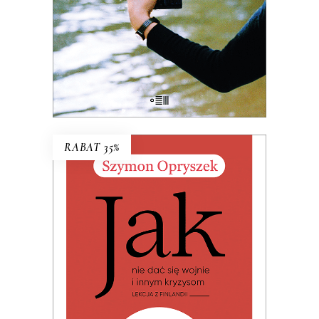
których Polska transformacji
pozostawiła na marginesie.
38.03
zł
58.50
zł
KSIĄŻKA DO KOSZYKA
RABAT 35%
JAK NIE DAĆ SIĘ WOJNIE I
INNYM KRYZYSOM. LEKCJA Z
FINLANDII
Premiera 19 czerwca 2026
32.49
zł
49.99
zł