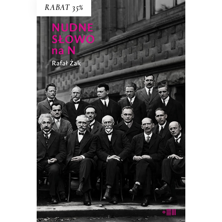
RABAT 35%
NUDNE SŁOWO NA N
Ilu trzeba fizyków teoretycznych do
otwarcia butelki wina bez korkociągu?
38.94
zł
59.90
zł
KSIĄŻKA DO KOSZYKA
E-BOOK DO KOSZYKA