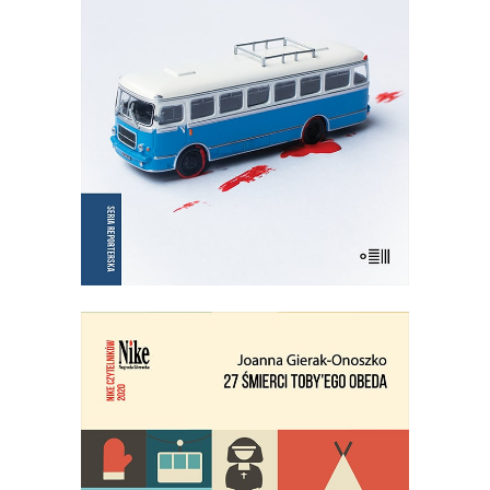
Wznowienie kultowej książki!
35.75
zł
55.00
zł
KSIĄŻKA DO KOSZYKA
E-BOOK DO KOSZYKA