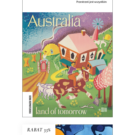
OZLAND. PRZESTRZEŃ JEST
WSZYSTKIM
Ludzie nie posiadają krainy – to ona
posiada ludzi.
45.44
zł
69.90
zł
KSIĄŻKA DO KOSZYKA
E-BOOK DO KOSZYKA
RABAT 35%