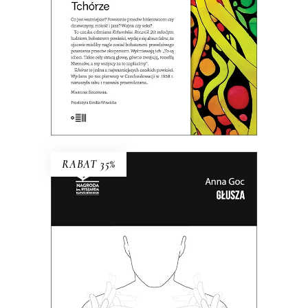
KSIĄŻKA DO KOSZYKA
E-BOOK DO KOSZYKA
RABAT 35%
GŁUSZA
Dotąd o głuchych wypowiadali się
głównie ci, którzy słyszą. Teraz głusi
chcą opowiedzieć o sobie sami.