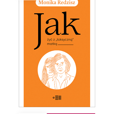
JAK ŻYĆ Z „TOKSYCZNĄ”
MATKĄ
PREMIERA: 24 listopada 2025
32.49
zł
49.99
zł
KSIĄŻKA DO KOSZYKA
E-BOOK DO KOSZYKA