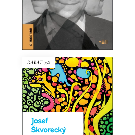
KSIĄŻKA DO KOSZYKA
E-BOOK DO KOSZYKA
RABAT 35%
TCHÓRZE
NOWE WYDANIE KULTOWEJ
POWIEŚCI
44.85
zł
69.00
zł