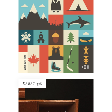
27 ŚMIERCI TOBY’EGO OBEDA
Najgłośniejszy debiut reporterski
ostatnich lat!
29.95
zł
59.90
zł
E-BOOK DO KOSZYKA
RABAT 35%