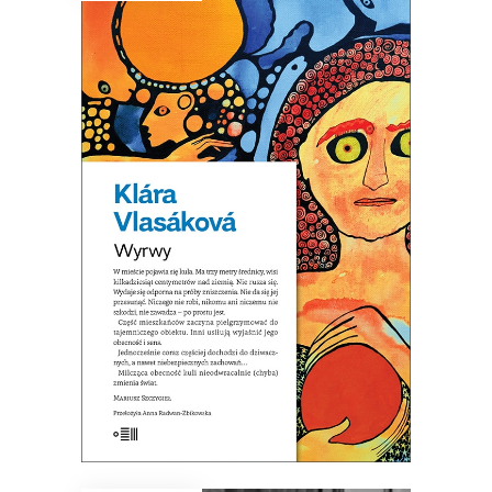
WYRWY
Wystarczy sobie wyobrazić, że kula
już tu jest…
32.44
zł
49.90
zł
KSIĄŻKA DO KOSZYKA
E-BOOK DO KOSZYKA