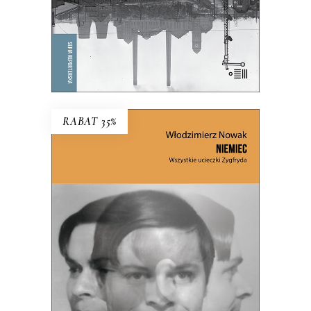
E-BOOK DO KOSZYKA
RABAT 35%
NIEMIEC. WSZYSTKIE
UCIECZKI ZYGFRYDA
Czy Zygfryd Kapela zdradził Niemcy z
Polską, czy Polskę z Niemcami?
39.65
zł
61.00
zł