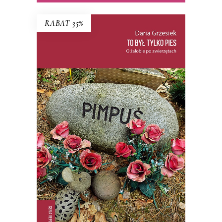
RABAT 35%
TO BYŁ TYLKO PIES
PREMIERA: 22 PAŹDZIERNIKA 2025
35.74
zł
54.99
zł
KSIĄŻKA DO KOSZYKA