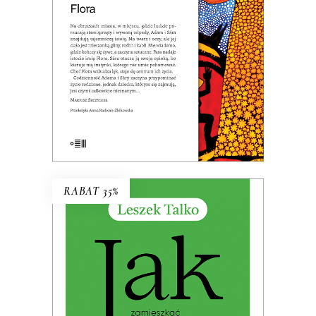
32.49
zł
49.99
zł
KSIĄŻKA DO KOSZYKA
E-BOOK DO KOSZYKA
RABAT 35%
JAK ZAMIESZKAĆ W TOSKANII