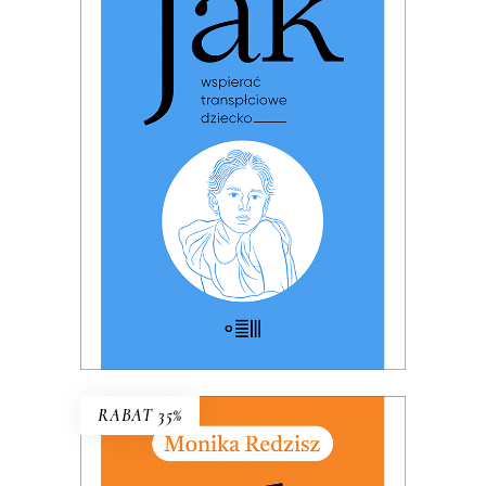
JAK WSPIERAĆ
TRANSPŁCIOWE DZIECKO
PREMIERA: 17 listopada 2025
32.49
zł
49.99
zł
KSIĄŻKA DO KOSZYKA
E-BOOK DO KOSZYKA
RABAT 35%