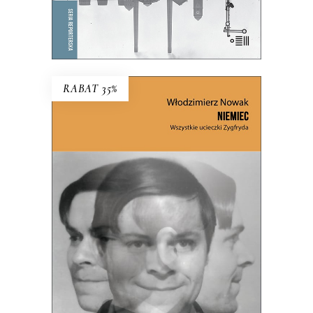
E-BOOK DO KOSZYKA
RABAT 35%
NIEMIEC. WSZYSTKIE
UCIECZKI ZYGFRYDA
Czy Zygfryd Kapela zdradził Niemcy z
Polską, czy Polskę z Niemcami?
39.65
zł
61.00
zł
KSIĄŻKA DO KOSZYKA