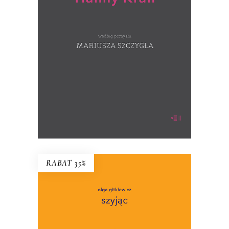
(ręcznie numerowane egzemplarze –
wysyłane losowo)
39.00
zł
60.00
zł
KSIĄŻKA DO KOSZYKA
RABAT 35%
SZYJĄC