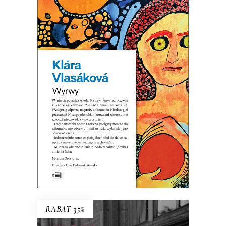
WYRWY
Wystarczy sobie wyobrazić, że kula
już tu jest…
32.44
zł
49.90
zł
KSIĄŻKA DO KOSZYKA
E-BOOK DO KOSZYKA
RABAT 35%