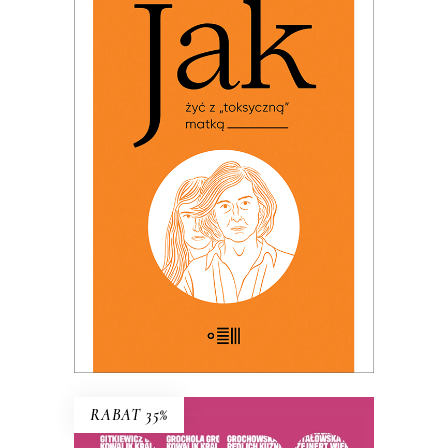
JAK ŻYĆ Z „TOKSYCZNĄ”
MATKĄ
PREMIERA: 24 listopada 2025
32.49
zł
49.99
zł
KSIĄŻKA DO KOSZYKA
E-BOOK DO KOSZYKA
RABAT 35%