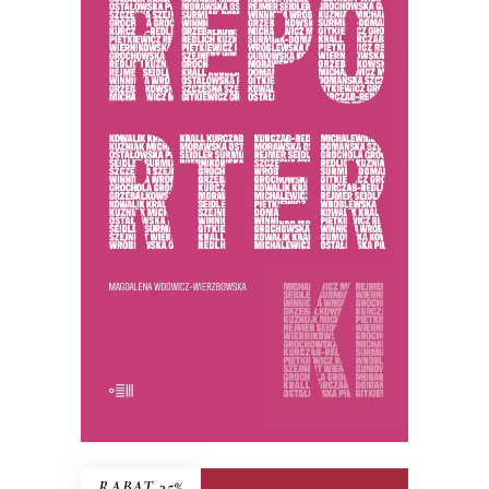
REPORTERKI
PREMIERA 25 listopada 2025
44.85
zł
69.00
zł
KSIĄŻKA DO KOSZYKA
E-BOOK DO KOSZYKA
RABAT 35%