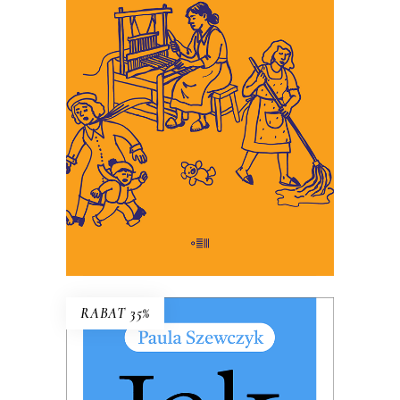
To miniaturowe eseje o
codzienności, w której wymagamy
coraz więcej troski, i w której
martwić się jest łatwiej niż
troszczyć.
34.45
zł
53.00
zł
KSIĄŻKA DO KOSZYKA
E-BOOK DO KOSZYKA
RABAT 35%