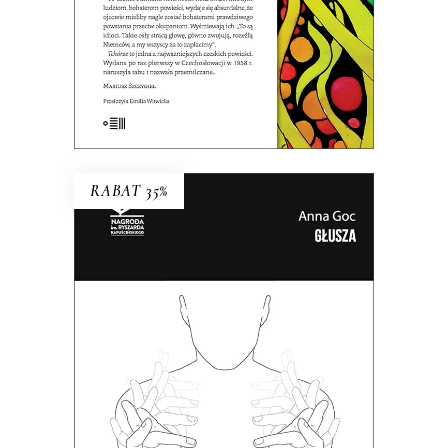
E-BOOK DO KOSZYKA
RABAT 35%
GŁUSZA
Dotąd o głuchych wypowiadali się
głównie ci, którzy słyszą. Teraz głusi
chcą opowiedzieć o sobie sami.
38.35
zł
59.00
zł