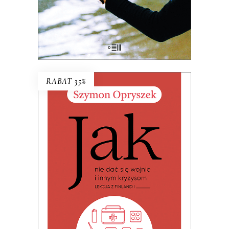
38.03
zł
58.50
zł
KSIĄŻKA DO KOSZYKA
RABAT 35%
JAK NIE DAĆ SIĘ WOJNIE I
INNYM KRYZYSOM. LEKCJA Z
FINLANDII
Premiera 19 czerwca 2026
32.49
zł
49.99
zł
KSIĄŻKA DO KOSZYKA