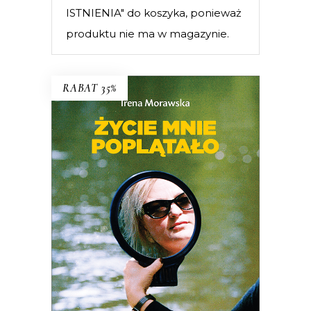
ISTNIENIA" do koszyka, ponieważ
produktu nie ma w magazynie.
RABAT 35%
Życie mnie poplątało. Scenariusze
Irena Morawska – autorka
legendarnego reportażu
Jak Emilię z
Kalabrii od złej pani wykradłam
i
współtwórczyni (razem z mężem
Jerzym Morawskim) głośnych seriali
dokumentalnych
Chłopaki do wzięcia,
Serce z węgla
, czy
Ballada o lekkim
zabarwieniu erotycznym
– przez całe
życie wsłuchiwała się w głosy ludzi,
których Polska transformacji
pozostawiła na marginesie.