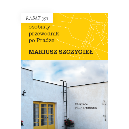
RABAT 35%
OSOBISTY PRZEWODNIK PO
PRADZE
Nowe wydanie przewodnika Szczygła!
Premiera 12 lipca
45.44
zł
69.90
zł
KSIĄŻKA DO KOSZYKA