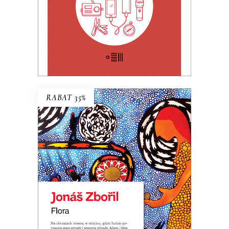
E-BOOK DO KOSZYKA
RABAT 35%
FLORA
Premiera: 20 maja 2026
32.49
zł
49.99
zł