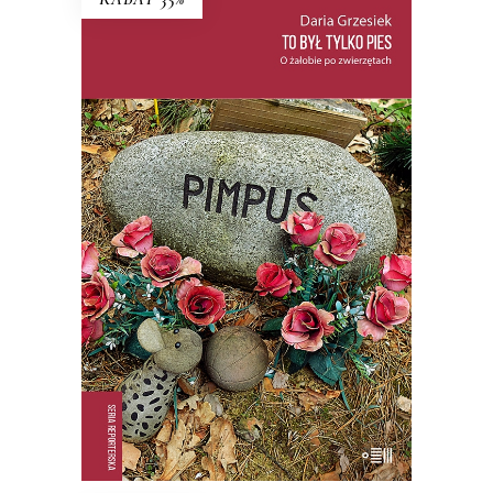
TO BYŁ TYLKO PIES
PREMIERA: 22 PAŹDZIERNIKA 2025
35.74
zł
54.99
zł
KSIĄŻKA DO KOSZYKA
E-BOOK DO KOSZYKA