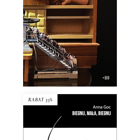
Esej uczestniczący o wczesnej starości i
zagadce rodzicielstwa.
34.45
zł
53.00
zł
KSIĄŻKA DO KOSZYKA
E-BOOK DO KOSZYKA
RABAT 35%
BIEGNIJ, MAŁA, BIEGNIJ