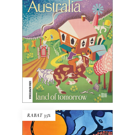
OZLAND. PRZESTRZEŃ JEST
WSZYSTKIM
Ludzie nie posiadają krainy – to ona
posiada ludzi.
45.44
zł
69.90
zł
KSIĄŻKA DO KOSZYKA
E-BOOK DO KOSZYKA
RABAT 35%