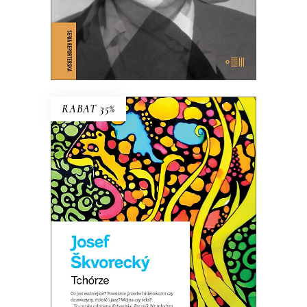
E-BOOK DO KOSZYKA
RABAT 35%
TCHÓRZE
NOWE WYDANIE KULTOWEJ
POWIEŚCI
44.85
zł
69.00
zł
KSIĄŻKA DO KOSZYKA