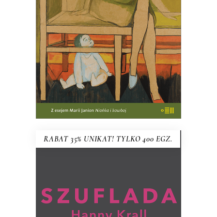
61.75
zł
95.00
zł
KSIĄŻKA DO KOSZYKA
RABAT 35% UNIKAT! TYLKO 400 EGZ.
SZUFLADA HANNY KRALL wg
pomysłu MARIUSZA SZCZYGŁA
Co Hanna Krall trzyma w szufladzie?