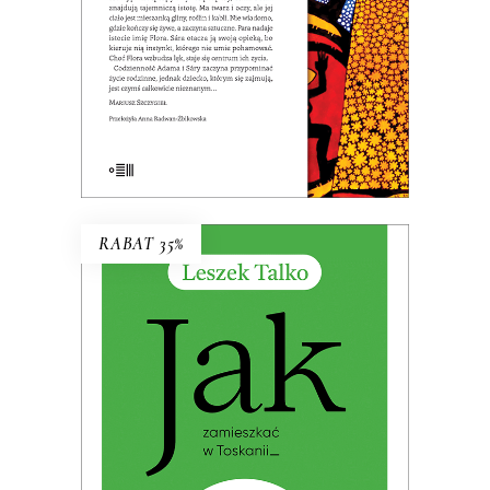
KSIĄŻKA DO KOSZYKA
E-BOOK DO KOSZYKA
RABAT 35%
JAK ZAMIESZKAĆ W TOSKANII
Premiera: 19 maja 2026
32.49
zł
49.99
zł