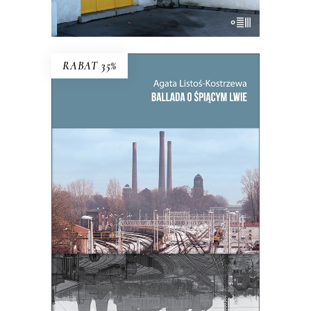
E-BOOK DO KOSZYKA
RABAT 35%
BALLADA O ŚPIĄCYM LWIE
To, co zdecydowało o powstaniu
Bytomia, jego bogactwie i tradycji,
miało stać się jego zagładą.
39.65
zł
61.00
zł
KSIĄŻKA DO KOSZYKA