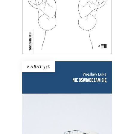
KSIĄŻKA DO KOSZYKA
E-BOOK DO KOSZYKA
RABAT 35%
NIE OŚWIADCZAM SIĘ
Wznowienie kultowej książki!
35.75
zł
55.00
zł