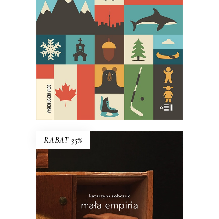
Najgłośniejszy debiut reporterski
ostatnich lat!
29.95
zł
59.90
zł
E-BOOK DO KOSZYKA
RABAT 35%
MAŁA EMPIRIA