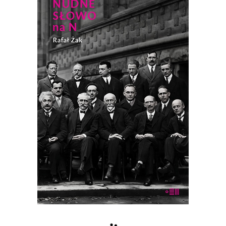
NUDNE SŁOWO NA N
Ilu trzeba fizyków teoretycznych do
otwarcia butelki wina bez korkociągu?
38.94
zł
59.90
zł
KSIĄŻKA DO KOSZYKA
E-BOOK DO KOSZYKA