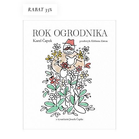
RABAT 35%
ROK OGRODNIKA
Esej o ogrodnictwie – z czeskim
przymrużeniem oka
39.65
zł
61.00
zł
KSIĄŻKA DO KOSZYKA
E-BOOK DO KOSZYKA