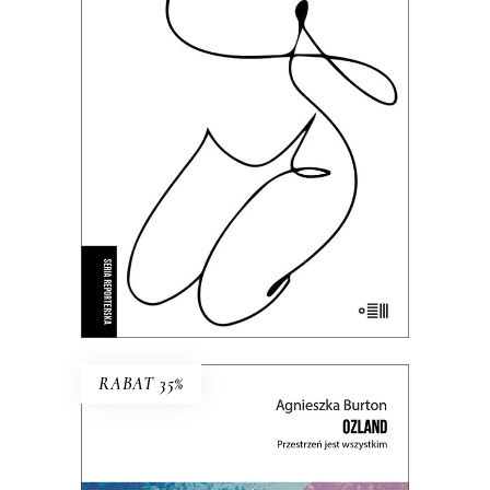
To kameralne reportaże o
intymnych tragediach, zmaganiach
z systemem i doświadczeniach nie
do zapomnienia.
35.69
zł
54.90
zł
KSIĄŻKA DO KOSZYKA
E-BOOK DO KOSZYKA
RABAT 35%