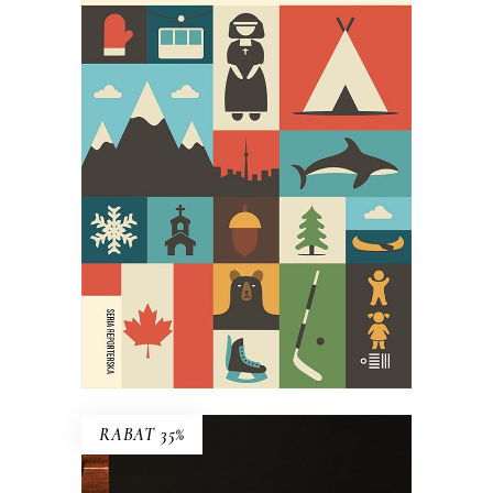
27 ŚMIERCI TOBY’EGO OBEDA
Najgłośniejszy debiut reporterski
ostatnich lat!
29.95
zł
59.90
zł
E-BOOK DO KOSZYKA
RABAT 35%