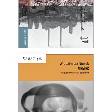
KSIĄŻKA DO KOSZYKA
E-BOOK DO KOSZYKA
RABAT 35%
NIEMIEC. WSZYSTKIE
UCIECZKI ZYGFRYDA
Czy Zygfryd Kapela zdradził Niemcy z
Polską, czy Polskę z Niemcami?