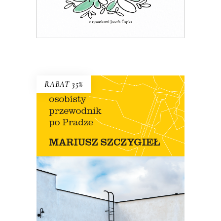
E-BOOK DO KOSZYKA
RABAT 35%
OSOBISTY PRZEWODNIK PO
PRADZE
Nowe wydanie przewodnika Szczygła!
Premiera 12 lipca
45.44
zł
69.90
zł