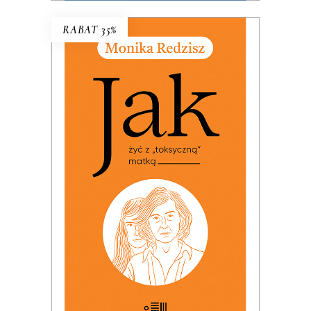
RABAT 35%
JAK ŻYĆ Z „TOKSYCZNĄ”
MATKĄ
PREMIERA: 24 listopada 2025
32.49
zł
49.99
zł
KSIĄŻKA DO KOSZYKA
E-BOOK DO KOSZYKA