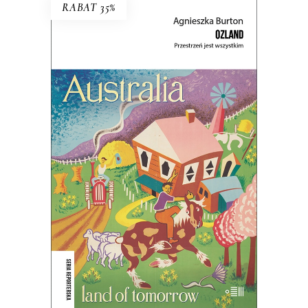
RABAT 35%
OZLAND. PRZESTRZEŃ JEST
WSZYSTKIM
Ludzie nie posiadają krainy – to ona
posiada ludzi.
45.44
zł
69.90
zł
KSIĄŻKA DO KOSZYKA
E-BOOK DO KOSZYKA