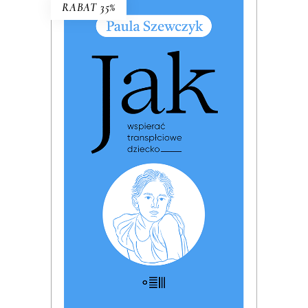
RABAT 35%
JAK WSPIERAĆ
TRANSPŁCIOWE DZIECKO
PREMIERA: 17 listopada 2025
32.49
zł
49.99
zł
KSIĄŻKA DO KOSZYKA
E-BOOK DO KOSZYKA