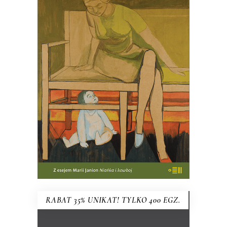
HISTORIA MIŁOŚCI
MACIERZYŃSKIEJ
PREMIERA w kwietniu
61.75
zł
95.00
zł
KSIĄŻKA DO KOSZYKA
RABAT 35% UNIKAT! TYLKO 400 EGZ.