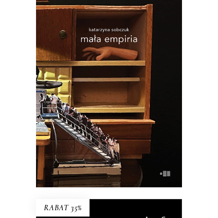
MAŁA EMPIRIA
Esej uczestniczący o wczesnej starości i
zagadce rodzicielstwa.
34.45
zł
53.00
zł
KSIĄŻKA DO KOSZYKA
E-BOOK DO KOSZYKA
RABAT 35%