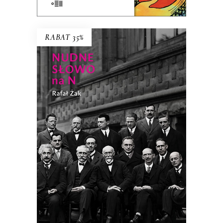
RABAT 35%
NUDNE SŁOWO NA N
Ilu trzeba fizyków teoretycznych do
otwarcia butelki wina bez korkociągu?
38.94
zł
59.90
zł
KSIĄŻKA DO KOSZYKA