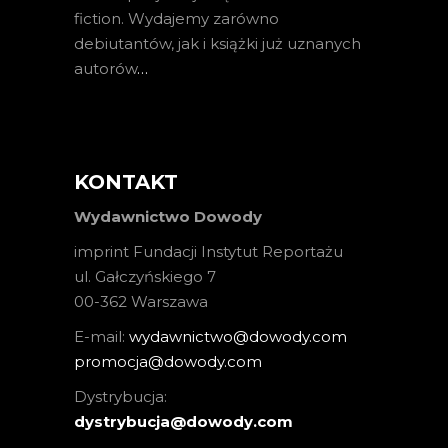
fiction. Wydajemy zarówno
debiutantów, jak i książki już uznanych
autorów
…
KONTAKT
Wydawnictwo Dowody
imprint Fundacji Instytut Reportażu
ul. Gałczyńskiego 7
00-362 Warszawa
E-mail:
wydawnictwo@dowody.com
promocja@dowody.com
Dystrybucja:
dystrybucja@dowody.com