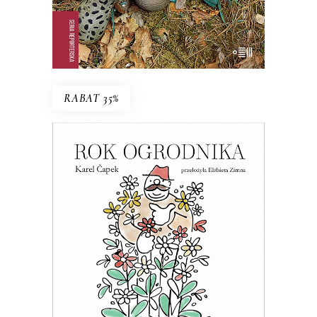
E-BOOK DO KOSZYKA
RABAT 35%
ROK OGRODNIKA
Esej o ogrodnictwie – z czeskim
przymrużeniem oka
39.65
zł
61.00
zł
KSIĄŻKA DO KOSZYKA