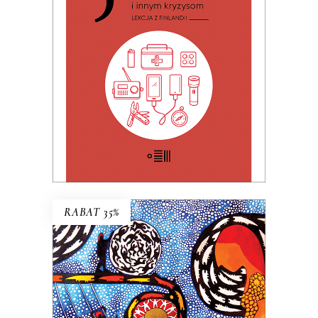
Premiera 19 czerwca 2026
32.49
zł
49.99
zł
KSIĄŻKA DO KOSZYKA
E-BOOK DO KOSZYKA
RABAT 35%
FLORA