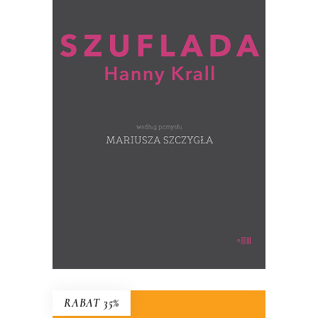
SZUFLADA HANNY KRALL wg
pomysłu MARIUSZA SZCZYGŁA
Co Hanna Krall trzyma w szufladzie?
(ręcznie numerowane egzemplarze –
wysyłane losowo)
39.00
zł
60.00
zł
KSIĄŻKA DO KOSZYKA
RABAT 35%