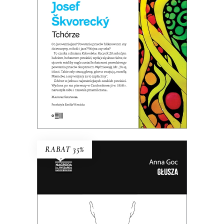
POWIEŚCI
44.85
zł
69.00
zł
KSIĄŻKA DO KOSZYKA
E-BOOK DO KOSZYKA
RABAT 35%
GŁUSZA