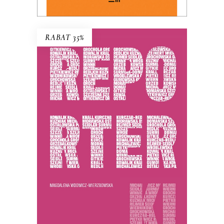
RABAT 35%
REPORTERKI
PREMIERA 25 listopada 2025
44.85
zł
69.00
zł
KSIĄŻKA DO KOSZYKA