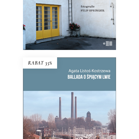
KSIĄŻKA DO KOSZYKA
E-BOOK DO KOSZYKA
RABAT 35%
BALLADA O ŚPIĄCYM LWIE
To, co zdecydowało o powstaniu
Bytomia, jego bogactwie i tradycji,
miało stać się jego zagładą.
39.65
zł
61.00
zł