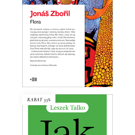
Premiera: 20 maja 2026
32.49
zł
49.99
zł
KSIĄŻKA DO KOSZYKA
E-BOOK DO KOSZYKA
RABAT 35%