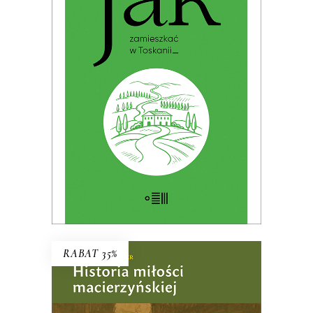
JAK ZAMIESZKAĆ W TOSKANII
Premiera: 19 maja 2026
32.49
zł
49.99
zł
KSIĄŻKA DO KOSZYKA
E-BOOK DO KOSZYKA
RABAT 35%