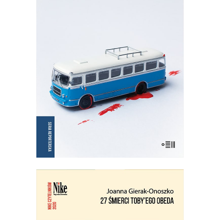
NIE OŚWIADCZAM SIĘ
Wznowienie kultowej książki!
35.75
zł
55.00
zł
KSIĄŻKA DO KOSZYKA
E-BOOK DO KOSZYKA