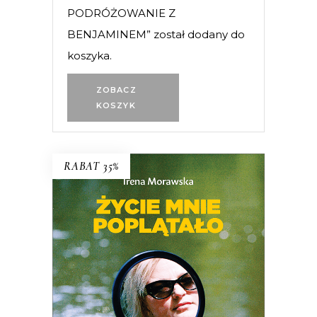
PODRÓŻOWANIE Z
BENJAMINEM” został dodany do
koszyka.
ZOBACZ
KOSZYK
RABAT 35%
Życie mnie poplątało. Scenariusze
Irena Morawska – autorka
legendarnego reportażu
Jak Emilię z
Kalabrii od złej pani wykradłam
i
współtwórczyni (razem z mężem
Jerzym Morawskim) głośnych seriali
dokumentalnych
Chłopaki do wzięcia,
Serce z węgla
, czy
Ballada o lekkim