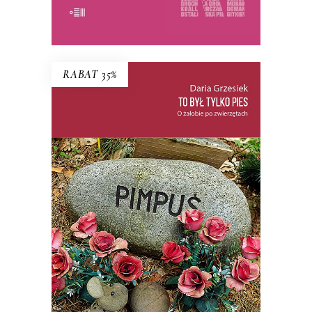
E-BOOK DO KOSZYKA
RABAT 35%
TO BYŁ TYLKO PIES
PREMIERA: 22 PAŹDZIERNIKA 2025
35.74
zł
54.99
zł
KSIĄŻKA DO KOSZYKA