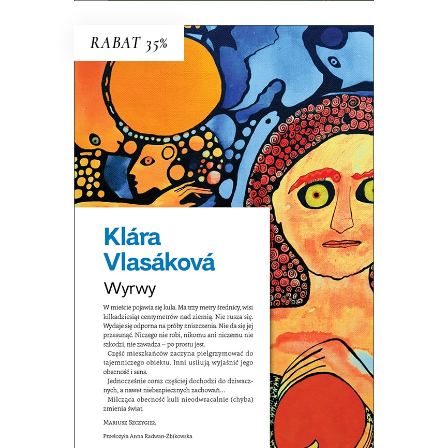
RABAT 35%
WYRWY
Wystarczy sobie wyobrazić, że kula
już tu jest…
32.44
zł
49.90
zł
KSIĄŻKA DO KOSZYKA
E-BOOK DO KOSZYKA