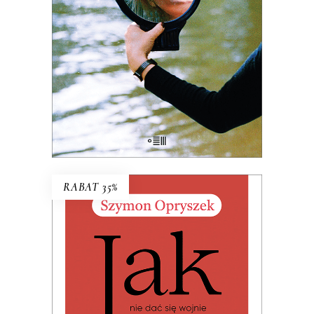
zabarwieniu erotycznym
– przez całe
życie wsłuchiwała się w głosy ludzi,
których Polska transformacji
pozostawiła na marginesie.
38.03
zł
58.50
zł
KSIĄŻKA DO KOSZYKA
RABAT 35%
JAK NIE DAĆ SIĘ WOJNIE I
INNYM KRYZYSOM. LEKCJA Z
FINLANDII