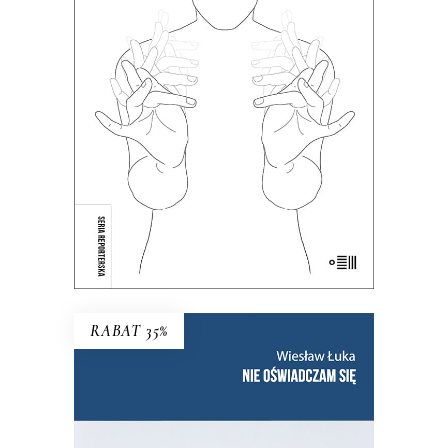
Dotąd o głuchych wypowiadali się
głównie ci, którzy słyszą. Teraz głusi
chcą opowiedzieć o sobie sami.
38.35
zł
59.00
zł
KSIĄŻKA DO KOSZYKA
E-BOOK DO KOSZYKA
RABAT 35%