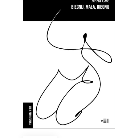
BIEGNIJ, MAŁA, BIEGNIJ
To kameralne reportaże o
intymnych tragediach, zmaganiach
z systemem i doświadczeniach nie
do zapomnienia.
35.69
zł
54.90
zł
KSIĄŻKA DO KOSZYKA
E-BOOK DO KOSZYKA