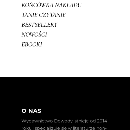
KOŃCÓWKA NAKŁADU
TANIE CZYTANIE
BESTSELLERY
NOWOŚCI
EBOOKI
O NAS
Wydawnictwo Dowody istnieje od 2014
roku i specjalizuje się w literaturze non-