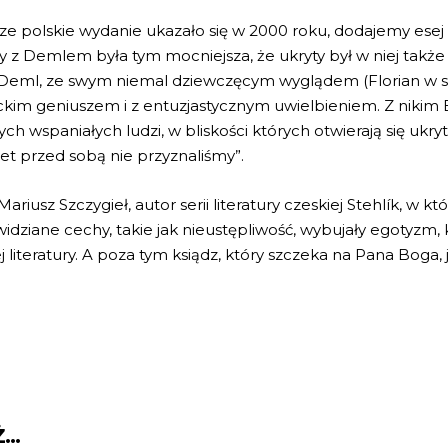
ze polskie wydanie ukazało się w 2000 roku, dodajemy esej 
ny z Demlem była tym mocniejsza, że ukryty był w niej takż
ub Deml, ze swym niemal dziewczęcym wyglądem (Florian w
kim geniuszem i z entuzjastycznym uwielbieniem. Z nikim Bř
ch wspaniałych ludzi, w bliskości których otwierają się ukr
et przed sobą nie przyznaliśmy”.
riusz Szczygieł, autor serii literatury czeskiej Stehlík, w kt
widziane cechy, takie jak nieustępliwość, wybujały egotyzm, 
teratury. A poza tym ksiądz, który szczeka na Pana Boga, 
Ż…