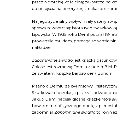
przez hierarchię kościelną; zwłaszcza na ka
do przejścia na emeryturę z nakazem zami
Na jego życie silny wpływ miały cztery zwią
sprawą zewnętrzną: istota tych związków opi
Lipowska. W 1935 roku Deml poznał 18-letni
prowadziła mu dom, pomagając w działaln
nakładzie.
Zapomniane światło
jest książką gatunkowo
Całość jest rozmową Demla z poetą B.M. Pt
ze światem. Książkę bardzo cenił Bohumil H
Pisano o Demlu, że był mściwy i histerycz
Skutkowało to izolacją pisarza i odwrócenie
Jakub Deml napisał głośną książkę
Moje św
bowiem metafizycznego poetę z piedestału,
zapomniał.
Zapomniane światło
to również