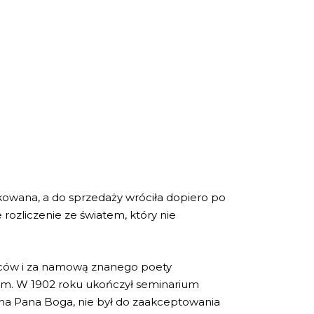
skowana, a do sprzedaży wróciła dopiero po
rozliczenie ze światem, który nie
dziców i za namową znanego poety
dzem. W 1902 roku ukończył seminarium
ć na Pana Boga, nie był do zaakceptowania