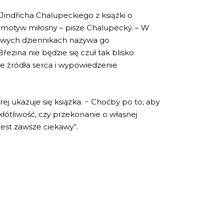
Jindřicha Chalupeckiego z książki o
e motyw miłosny – pisze Chalupecký. – W
 swych dziennikach nazywa go
ezina nie będzie się czuł tak blisko
yte źródła serca i wypowiedzenie
órej ukazuje się książka. − Choćby po to, aby
kłótliwość, czy przekonanie o własnej
jest zawsze ciekawy”.