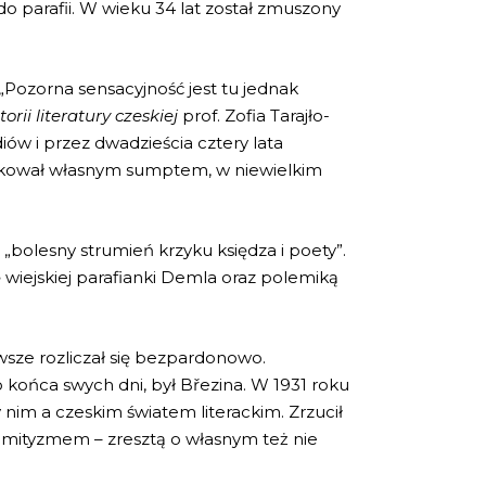
do parafii. W wieku 34 lat został zmuszony
 „Pozorna sensacyjność jest tu jednak
torii literatury czeskiej
prof. Zofia Tarajło-
ów i przez dwadzieścia cztery lata
likował własnym sumptem, w niewielkim
 „bolesny strumień krzyku księdza i poety”.
wiejskiej parafianki Demla oraz polemiką
wsze rozliczał się bezpardonowo.
o końca swych dni, był Březina. W 1931 roku
 nim a czeskim światem literackim. Zrzucił
semityzmem – zresztą o własnym też nie