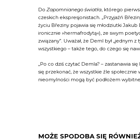
Do
Zapomnianego światła
, którego pierws
czeskich ekspresjonistach. „Przyjaźń Březi
życiu Březiny pojawia się młodziutki Jak
ironicznie »hermafrodytą«), ze swym poetyc
związany”. Uważał, że Deml był „jednym z ty
wszystkiego – także tego, do czego się naw
„Po co dziś czytać Demla? – zastanawia się Ma
się przekonać, że wszystkie źle społecznie 
nieomylności mogą być podłożem wybitnej li
MOŻE SPODOBA SIĘ RÓWNIE