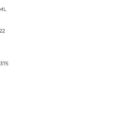
ML
22
375