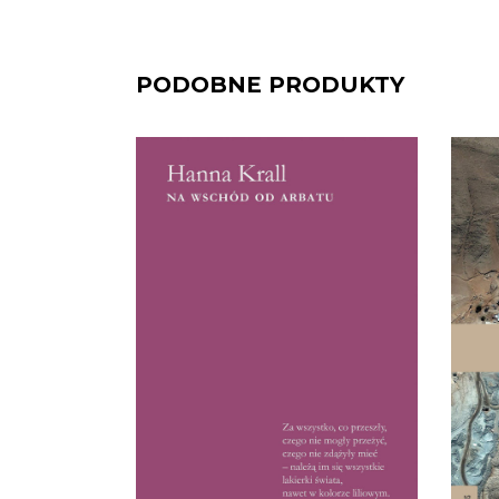
PODOBNE PRODUKTY
[EBOOK] Hanna Krall – NA
[
WSCHÓD OD ARBATU
Hanna Krall jako korespondentka
K
„Polityki”, napisała na przełomie
lat 60. i 70. serię reportaży ze
p
Związku Radzieckiego. W
ko
czasach peerelowskiej cenzury,
ziem
reportaże te zostały uznane
je
przez recenzentów za
uwię
wydarzenie. Od kolegów z
rat
tygodnika reporterka usłyszała:
„Na zebraniach redakcyjnych