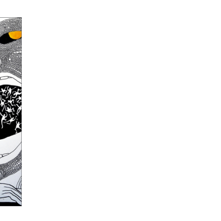
ŁO
?
onać,
ie
k
y
y
ć
ry.