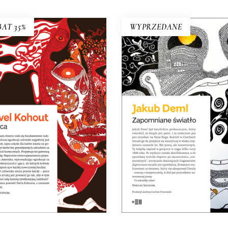
AT 35%
WYPRZEDANE
ZAPOMNIANE ŚWIAT
KACICA
Po co dziś czytać Demla
wieść o dziewczynce, która
Choćby po to, aby się przek
zdała do liceum teatralnego,
że wszystkie źle społeczn
 poszła do szkoły dla katów.
widziane cechy, takie ja
cydzieło czarnego humoru!
nieustępliwość, wybujał
31.20
zł
egotyzm, kłótliwość, cz
48.00
zł
przekonanie o własnej
nieomylności mogą by
KSIĄŻKA DO
podłożem wybitnej literatu
KOSZYKA
21.50
zł
E-BOOK DO
E-BOOK DO
43.00
zł
KOSZYKA
KOSZYKA