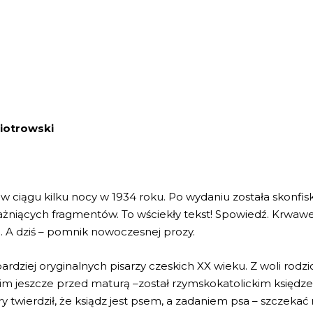
Piotrowski
w ciągu kilku nocy w 1934 roku. Po wydaniu została skonfi
ażniących fragmentów. To wściekły tekst! Spowiedź. Krwawe 
. A dziś – pomnik nowoczesnej prozy.
bardziej oryginalnych pisarzy czeskich XX wieku. Z woli ro
z nim jeszcze przed maturą –został rzymskokatolickim księ
 twierdził, że ksiądz jest psem, a zadaniem psa – szczeka