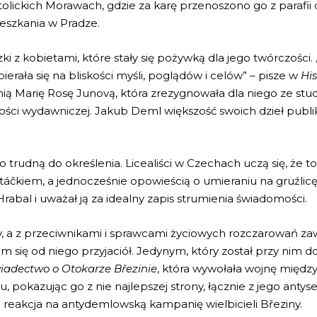
tolickich Morawach, gdzie za karę przenoszono go z parafii 
eszkania w Pradze.
zki z kobietami, które stały się pożywką dla jego twórczości.
erała się na bliskości myśli, poglądów i celów” – pisze w
His
ą Marię Rosę Junovą, która zrezygnowała dla niego ze studi
ości wydawniczej. Jakub Deml większość swoich dzieł pub
 trudną do określenia. Licealiści w Czechach uczą się, że to
áčkiem, a jednocześnie opowieścią o umieraniu na gruźlicę 
rabal i uważał ją za idealny zapis strumienia świadomości.
ny, a z przeciwnikami i sprawcami życiowych rozczarowań za
m się od niego przyjaciół. Jedynym, który został przy nim d
iadectwo o Otokarze Březinie
, która wywołała wojnę między
 pokazując go z nie najlepszej strony, łącznie z jego anty
 reakcja na antydemlowską kampanię wielbicieli Březiny.