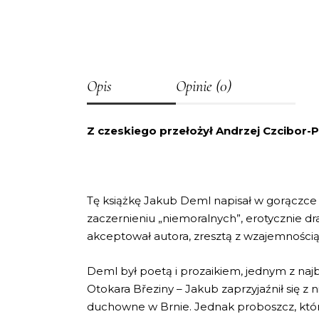
Opis
Opinie (0)
Z czeskiego przełożył Andrzej Czcibor-
Tę książkę Jakub Deml napisał w gorączce 
zaczernieniu „niemoralnych”, erotycznie dr
akceptował autora, zresztą z wzajemnością
Deml był poetą i prozaikiem, jednym z naj
Otokara Březiny – Jakub zaprzyjaźnił się 
duchowne w Brnie. Jednak proboszcz, który