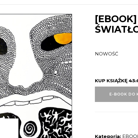
[EBOOK]
ŚWIATŁ
NOWOŚĆ
KUP KSIĄŻKĘ
43
E-BOOK DO 
Kategoria:
EBOO