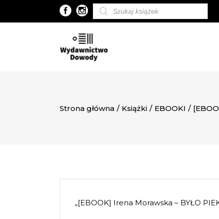
Wyszukiwarka
produktów
Strona główna
/
Książki
/
EBOOKI
/
[EBOO
„[EBOOK] Irena Morawska – BYŁO PIEK