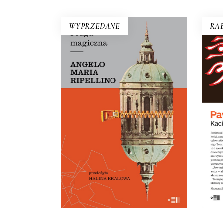
WYPRZEDANE
RAB
Opo
PRAGA MAGICZNA
nie 
Oto – jak mówi Mariusz
więc
Szczygieł – biblia kultury czeskiej.
Ar
Dla miłośników Pragi i czeskiej
kultury – lektura niezbędna.
29.50
zł
59.00
zł
E-BOOK DO
KOSZYKA