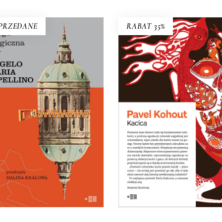
PRZEDANE
RABAT 35%
KACICA
Opowieść o dziewczynce, k
PRAGA MAGICZNA
nie zdała do liceum teatral
Oto – jak mówi Mariusz
więc poszła do szkoły dla k
gieł – biblia kultury czeskiej.
Arcydzieło czarnego humo
 miłośników Pragi i czeskiej
31.20
zł
48.00
zł
ultury – lektura niezbędna.
29.50
zł
59.00
zł
KSIĄŻKA DO
KOSZYKA
E-BOOK DO
E-BOOK DO
KOSZYKA
KOSZYKA