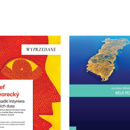
BOOK] Josef Škvorecký –
[EBOOK] Jarosław
ZYPADKI INŻYNIERA
Mikołajewski – WIEL
WYPRZEDANE
LUDZKICH DUSZ
PRZYPŁYW
iążka – laureatka Nagrody
Lampedusa. Włoska wyspa,
terackiej Europy Środkowej
bliżej stąd do Afryki niż do W
gelus. Uważana za jedną z
Dwadzieścia kilometró
epszych czeskich powieści. W
kwadratowych lądu na Mo
Czechach określono ją
Śródziemnym. Najwyższ
„powieścią o światowych
wzniesienie: sto trzydzieści 
ambicjach”. Wydana w
metry. Drzew prawie nie 
awnictwie emigracyjnym w
Ptaki tylko przelatują nad w
7 roku, w Czechach wyszła
jesienią z Europy do Afryk