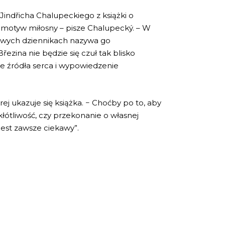
Jindřicha Chalupeckiego z książki o
e motyw miłosny – pisze Chalupecký. – W
 swych dziennikach nazywa go
ezina nie będzie się czuł tak blisko
yte źródła serca i wypowiedzenie
órej ukazuje się książka. − Choćby po to, aby
kłótliwość, czy przekonanie o własnej
jest zawsze ciekawy”.