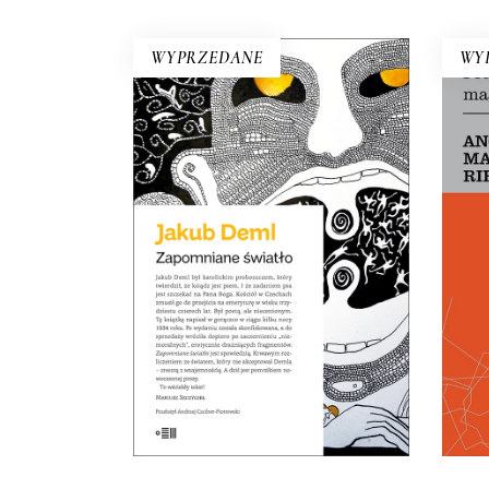
WYPRZEDANE
WY
ZAPOMNIANE ŚWIATŁO
Po co dziś czytać Demla?
Choćby po to, aby się przekonać,
że wszystkie źle społecznie
widziane cechy, takie jak
Szczy
nieustępliwość, wybujały
Dla
egotyzm, kłótliwość, czy
k
przekonanie o własnej
nieomylności mogą być
podłożem wybitnej literatury.
21.50
zł
E-BOOK DO
43.00
zł
KOSZYKA