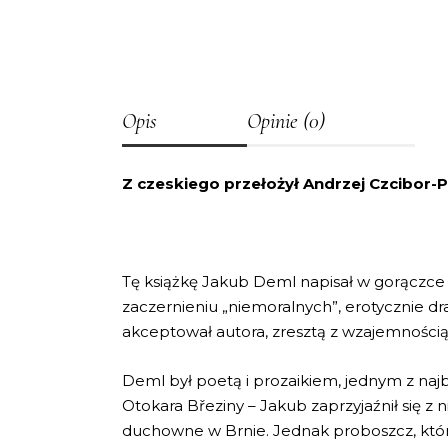
Opis
Opinie (0)
Z czeskiego przełożył Andrzej Czcibor-
Tę książkę Jakub Deml napisał w gorączce 
zaczernieniu „niemoralnych”, erotycznie dr
akceptował autora, zresztą z wzajemnością
Deml był poetą i prozaikiem, jednym z naj
Otokara Březiny – Jakub zaprzyjaźnił się 
duchowne w Brnie. Jednak proboszcz, który