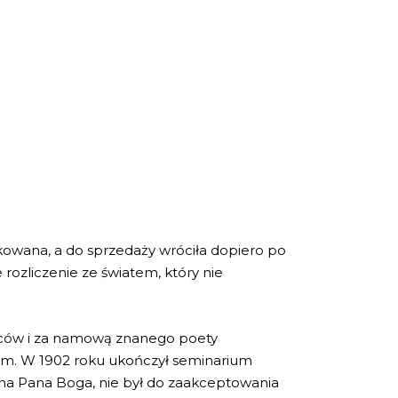
skowana, a do sprzedaży wróciła dopiero po
rozliczenie ze światem, który nie
dziców i za namową znanego poety
dzem. W 1902 roku ukończył seminarium
ć na Pana Boga, nie był do zaakceptowania