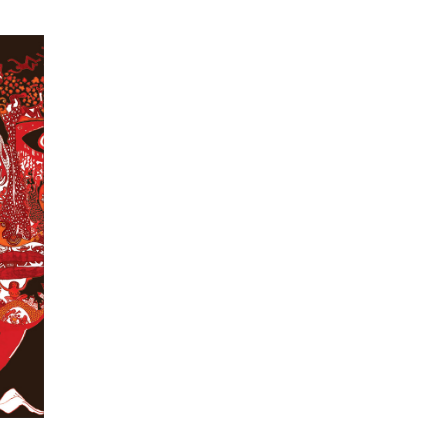
tóra
nego,
atów.
ru!