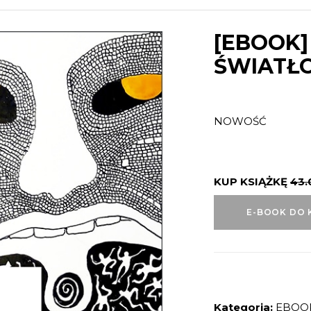
[EBOOK]
ŚWIATŁ
NOWOŚĆ
KUP KSIĄŻKĘ
43
E-BOOK DO 
Kategoria:
EBOO