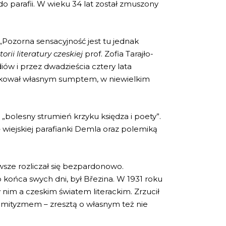
do parafii. W wieku 34 lat został zmuszony
 „Pozorna sensacyjność jest tu jednak
torii literatury czeskiej
prof. Zofia Tarajło-
ów i przez dwadzieścia cztery lata
likował własnym sumptem, w niewielkim
 „bolesny strumień krzyku księdza i poety”.
wiejskiej parafianki Demla oraz polemiką
wsze rozliczał się bezpardonowo.
o końca swych dni, był Březina. W 1931 roku
 nim a czeskim światem literackim. Zrzucił
semityzmem – zresztą o własnym też nie