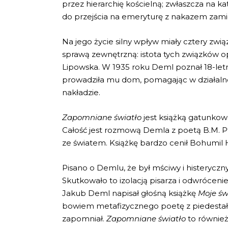
przez hierarchię kościelną; zwłaszcza na ka
do przejścia na emeryturę z nakazem zami
Na jego życie silny wpływ miały cztery zwią
sprawą zewnętrzną: istota tych związków opi
Lipowska. W 1935 roku Deml poznał 18-letni
prowadziła mu dom, pomagając w działaln
nakładzie.
Zapomniane światło
jest książką gatunkowo
Całość jest rozmową Demla z poetą B.M. Pt
ze światem. Książkę bardzo cenił Bohumil H
Pisano o Demlu, że był mściwy i histerycz
Skutkowało to izolacją pisarza i odwrócenie
Jakub Deml napisał głośną książkę
Moje św
bowiem metafizycznego poetę z piedestału,
zapomniał.
Zapomniane światło
to również