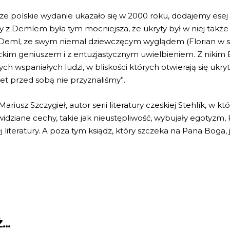
ze polskie wydanie ukazało się w 2000 roku, dodajemy esej 
ny z Demlem była tym mocniejsza, że ukryty był w niej takż
ub Deml, ze swym niemal dziewczęcym wyglądem (Florian w
kim geniuszem i z entuzjastycznym uwielbieniem. Z nikim Bř
ch wspaniałych ludzi, w bliskości których otwierają się ukr
et przed sobą nie przyznaliśmy”.
riusz Szczygieł, autor serii literatury czeskiej Stehlík, w kt
widziane cechy, takie jak nieustępliwość, wybujały egotyzm, 
teratury. A poza tym ksiądz, który szczeka na Pana Boga, 
Ż…