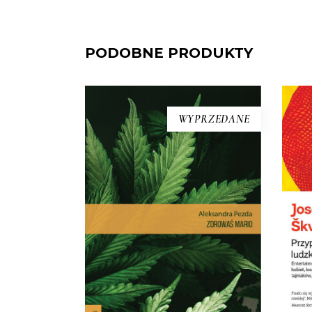
PODOBNE PRODUKTY
[EBOOK] Aleksandra Pezda
[E
– ZDROWAŚ MARIO.
PR
WYPRZEDANE
REPORTAŻE O
MEDYCZNEJ
Ks
MARIHUANIE
Li
Astma. Choroba Leśniowskiego-
An
Crohna. Padaczka lekooporna.
najl
Stwardnienie rozsiane. Migrena.
Nowotwory. Przewlekłe bóle.
Lista chorób, w leczeniu których
stosuje się medyczną marihuanę,
wyd
jest długa. Ale medyczna
197