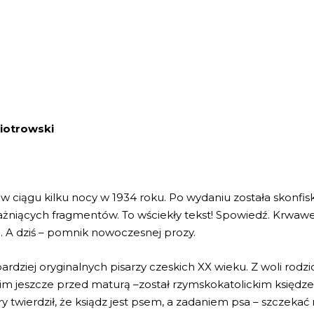
Piotrowski
w ciągu kilku nocy w 1934 roku. Po wydaniu została skonfi
ażniących fragmentów. To wściekły tekst! Spowiedź. Krwawe 
. A dziś – pomnik nowoczesnej prozy.
bardziej oryginalnych pisarzy czeskich XX wieku. Z woli ro
z nim jeszcze przed maturą –został rzymskokatolickim księ
 twierdził, że ksiądz jest psem, a zadaniem psa – szczeka