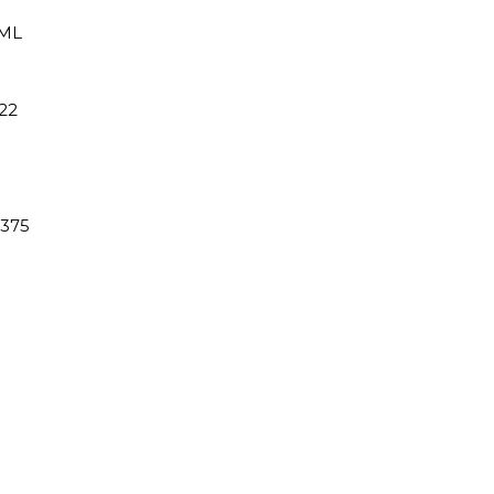
ML
22
375