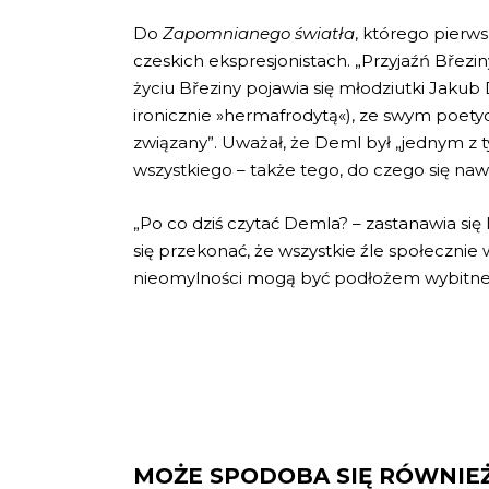
Do
Zapomnianego światła
, którego pierws
czeskich ekspresjonistach. „Przyjaźń Březi
życiu Březiny pojawia się młodziutki Jak
ironicznie »hermafrodytą«), ze swym poetyc
związany”. Uważał, że Deml był „jednym z ty
wszystkiego – także tego, do czego się naw
„Po co dziś czytać Demla? – zastanawia się Ma
się przekonać, że wszystkie źle społecznie 
nieomylności mogą być podłożem wybitnej li
MOŻE SPODOBA SIĘ RÓWNIE