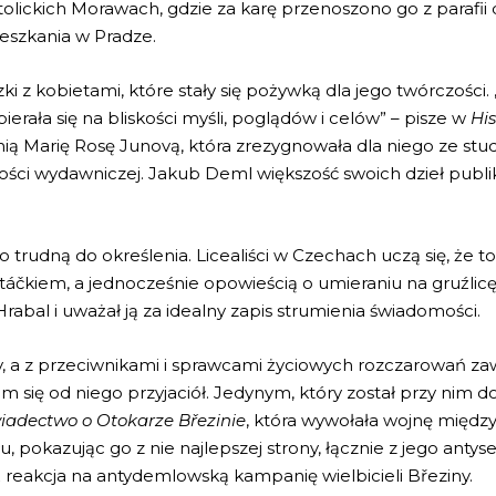
tolickich Morawach, gdzie za karę przenoszono go z parafii 
eszkania w Pradze.
zki z kobietami, które stały się pożywką dla jego twórczości.
erała się na bliskości myśli, poglądów i celów” – pisze w
His
ą Marię Rosę Junovą, która zrezygnowała dla niego ze studi
ości wydawniczej. Jakub Deml większość swoich dzieł pub
 trudną do określenia. Licealiści w Czechach uczą się, że to
áčkiem, a jednocześnie opowieścią o umieraniu na gruźlicę 
rabal i uważał ją za idealny zapis strumienia świadomości.
ny, a z przeciwnikami i sprawcami życiowych rozczarowań za
m się od niego przyjaciół. Jedynym, który został przy nim d
iadectwo o Otokarze Březinie
, która wywołała wojnę między
 pokazując go z nie najlepszej strony, łącznie z jego anty
 reakcja na antydemlowską kampanię wielbicieli Březiny.