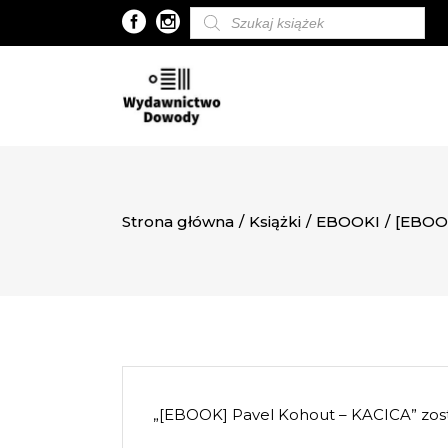
Wyszukiwarka
produktów
Strona główna
/
Książki
/
EBOOKI
/
[EBOO
„[EBOOK] Pavel Kohout – KACICA” zost