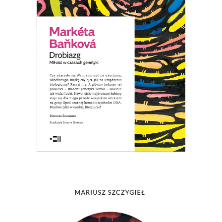
człowieka jak maszynę – nosiciela DNA.
Zamiast ludzi, dostrzega jedynie
zestawy genów. Nawet ciało ukochanej
staje się dla niego przede wszystkim
„workiem na geny”…
8.00
zł
39.00
zł
KSIĄŻKA DO KOSZYKA
E-BOOK DO KOSZYKA
[EBOOK] Mariusz Szczygieł – NIE