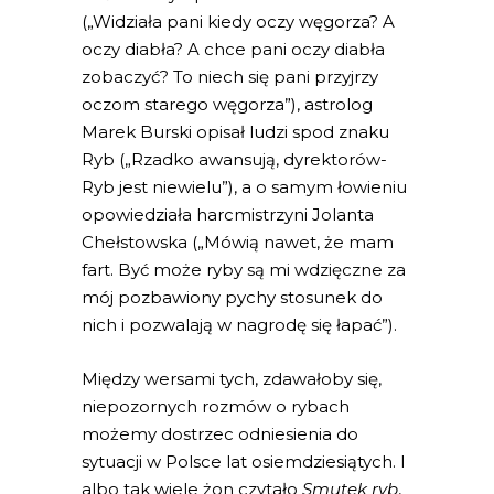
(„Widziała pani kiedy oczy węgorza? A
oczy diabła? A chce pani oczy diabła
zobaczyć? To niech się pani przyjrzy
oczom starego węgorza”), astrolog
Marek Burski opisał ludzi spod znaku
Ryb („Rzadko awansują, dyrektorów-
Ryb jest niewielu”), a o samym łowieniu
opowiedziała harcmistrzyni Jolanta
Chełstowska („Mówią nawet, że mam
fart. Być może ryby są mi wdzięczne za
mój pozbawiony pychy stosunek do
nich i pozwalają w nagrodę się łapać”).
Między wersami tych, zdawałoby się,
niepozornych rozmów o rybach
możemy dostrzec odniesienia do
sytuacji w Polsce lat osiemdziesiątych. I
albo tak wiele żon czytało
Smutek ryb
,