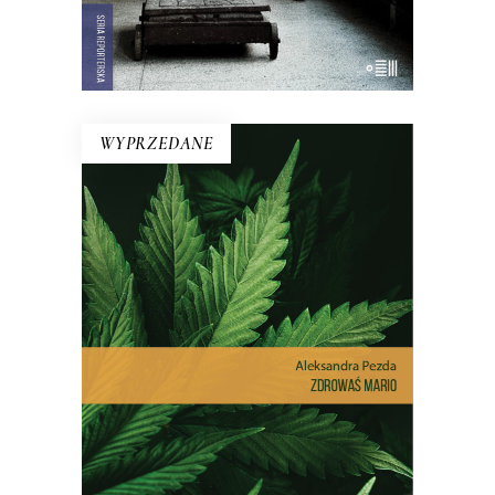
E-BOOK DO KOSZYKA
WYPRZEDANE
ZDROWAŚ MARIO. REPORTAŻE
O MEDYCZNEJ MARIHUANIE
Dlatego pacjenci stają się
przestępcami? Reportaż interwencyjny
na temat, który dotyczy milionów z nas
– choć na co dzień nie zdajemy sobie z
tego sprawy.