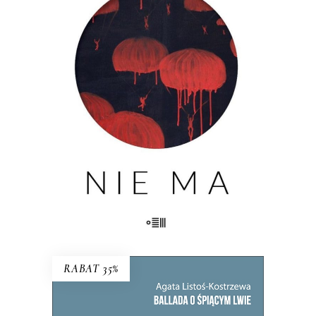
MA
Nie ma kogoś. Nie ma czegoś. Nie ma
przeszłości. Nie ma pamięci. Nie ma
widelców do sera. Nie ma miłości. Nie
ma życia. Nie ma fikcji. Nie ma
właściwego koloru. Nie ma komisji. Nie
ma grobu. Nie ma siostry. Nie […]
23.00
zł
46.00
zł
KSIĄŻKA DO KOSZYKA
RABAT 35%