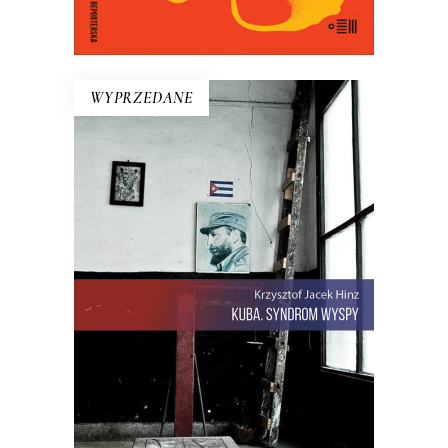
E-BOOK DO KOSZYKA
WYPRZEDANE
KUBA. SYNDROM WYSPY
Rewolucja i dysydenci, Kubanki
walczące o podpaski i Kubańczycy,
którzy obrażają rewolucję szortami i
sandałami. Jest tu dawna świetność
Hawany, są prosięta hodowane w
wannach i jest krowa – bohaterka
rewolucji.
22.00
zł
44.00
zł