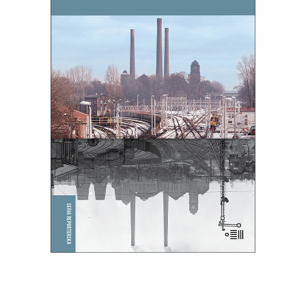
BALLADA O ŚPIĄCYM LWIE
To, co zdecydowało o powstaniu
Bytomia, jego bogactwie i tradycji,
miało stać się jego zagładą.
39.65
zł
61.00
zł
KSIĄŻKA DO KOSZYKA
E-BOOK DO KOSZYKA