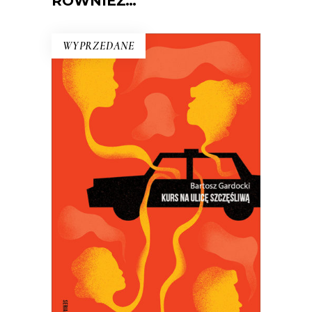
RÓWNIEŻ…
WYPRZEDANE
KURS NA ULICĘ SZCZĘŚLIWĄ
Kiedy Bartosz Gardocki usiadł za
kierownicą taksówki, poczuł się
szczęśliwy. Szybko się okazało, że jego
pasażerowie też szukają szczęścia…
18.50
zł
37.00
zł