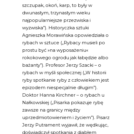
szczupak, okoń, karp, to były w
dwunastym, trzynastym wieku
najpopularniejsze przezwiska i
wyzwiska”). Historyczka sztuki
Agnieszka Morawińska opowiedziała o
rybach w sztuce („Rybacy musieli po
prostu być »na wyposażeniu«
rokokowego ogrodu jak łabędzie albo
bażanty”). Profesor Jerzy Szacki – o
rybach w myśli społecznej („W historii
ryby spotkanie ryby z człowiekiem jest
epizodem niespecjalnie długim”).
Doktor Hanna Kirchner – o rybach u
Nałkowskiej („Pisarka pokazuje rybę
zawsze na granicy między
uprzedmiotowieniem i życiem”). Pisarz
Jerzy Putrament wyjawił, że wędkując,
doświadczył spotkania z diabłem