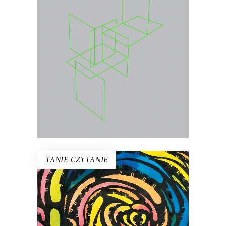
Wybór najważniejszych esejów i
wywiadów prasowych Jolanty Brach-
Czainy
.
26.00
zł
40.00
zł
KSIĄŻKA DO KOSZYKA
E-BOOK DO KOSZYKA
TANIE CZYTANIE
DROBIAZG. MIŁOŚĆ W
CZASACH GENETYKI
Tomáš zaczyna traktować każdego