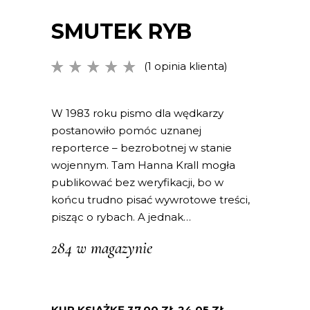
SMUTEK RYB
(
1
opinia klienta)
Oceniony
1
5.00
na
5 na
podstawie
W 1983 roku pismo dla wędkarzy
oceny
postanowiło pomóc uznanej
klienta
reporterce – bezrobotnej w stanie
wojennym. Tam Hanna Krall mogła
publikować bez weryfikacji, bo w
końcu trudno pisać wywrotowe treści,
pisząc o rybach. A jednak…
284 w magazynie
KUP KSIĄŻKĘ
37.00
ZŁ
24.05
ZŁ