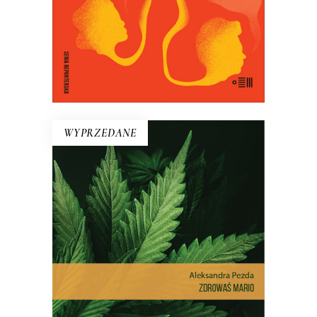
E-BOOK DO KOSZYKA
WYPRZEDANE
ZDROWAŚ MARIO. REPORTAŻE
O MEDYCZNEJ MARIHUANIE
Dlatego pacjenci stają się
przestępcami? Reportaż interwencyjny
na temat, który dotyczy milionów z nas
– choć na co dzień nie zdajemy sobie z