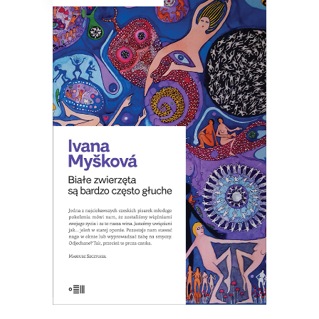
BIAŁE ZWIERZĘTA SĄ BARDZO
CZĘSTO GŁUCHE
W Czechach pisano, że to zbiór
opowiadań o ludziach czasów, w
których zwiększa się spożycie
antydepresantów.
8.00
zł
39.00
zł
KSIĄŻKA DO KOSZYKA
E-BOOK DO KOSZYKA