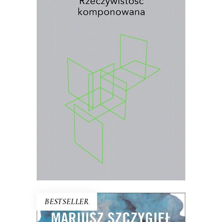
RZECZYWISTOŚĆ
KOMPONOWANA
Wybór najważniejszych esejów i
wywiadów prasowych Jolanty Brach-
Czainy
.
26.00
zł
40.00
zł
KSIĄŻKA DO KOSZYKA
E-BOOK DO KOSZYKA
BESTSELLER