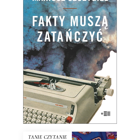
FAKTY MUSZĄ ZATAŃCZYĆ
Dlaczego bez szczegółu nie ma ogółu?
Czym różni się fakt od faktu podanego
czytelnikom? Czy na pewno Z zimną
krwią Trumana Capote’a jest pierwszą
powieścią non-fiction? Do czego może
służyć reporterowi bardzo długi szalik?
Dlaczego Hanna Krall jest Mondrianem
reportażu, a nie […]
35.75
zł
55.00
zł
KSIĄŻKA DO KOSZYKA
E-BOOK DO KOSZYKA
TANIE CZYTANIE