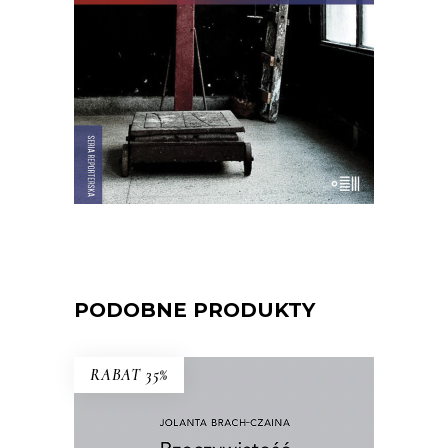
Hawany, są prosięta hodowane w
wannach i jest krowa – bohaterka
rewolucji.
22.00
zł
44.00
zł
E-BOOK DO KOSZYKA
PODOBNE PRODUKTY
RABAT 35%