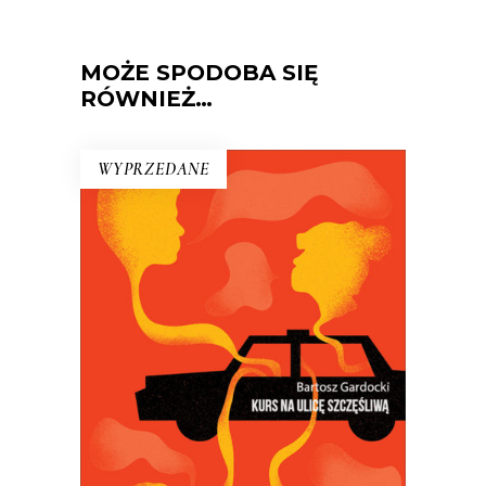
MOŻE SPODOBA SIĘ
RÓWNIEŻ…
WYPRZEDANE
KURS NA ULICĘ SZCZĘŚLIWĄ
Kiedy Bartosz Gardocki usiadł za
kierownicą taksówki, poczuł się
szczęśliwy. Szybko się okazało, że jego
pasażerowie też szukają szczęścia…
18.50
zł
37.00
zł