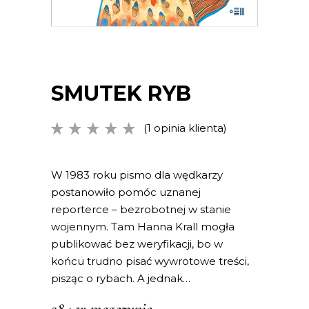
SMUTEK RYB
(
1
opinia klienta)
Oceniony
1
5.00
na
5 na
podstawie
W 1983 roku pismo dla wędkarzy
oceny
postanowiło pomóc uznanej
klienta
reporterce – bezrobotnej w stanie
wojennym. Tam Hanna Krall mogła
publikować bez weryfikacji, bo w
końcu trudno pisać wywrotowe treści,
pisząc o rybach. A jednak…