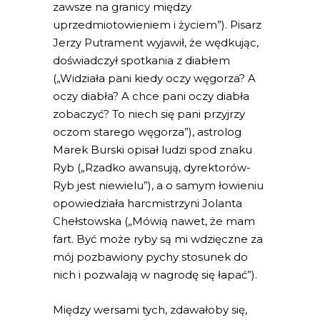
zawsze na granicy między
uprzedmiotowieniem i życiem”). Pisarz
Jerzy Putrament wyjawił, że wędkując,
doświadczył spotkania z diabłem
(„Widziała pani kiedy oczy węgorza? A
oczy diabła? A chce pani oczy diabła
zobaczyć? To niech się pani przyjrzy
oczom starego węgorza”), astrolog
Marek Burski opisał ludzi spod znaku
Ryb („Rzadko awansują, dyrektorów-
Ryb jest niewielu”), a o samym łowieniu
opowiedziała harcmistrzyni Jolanta
Chełstowska („Mówią nawet, że mam
fart. Być może ryby są mi wdzięczne za
mój pozbawiony pychy stosunek do
nich i pozwalają w nagrodę się łapać”).
Między wersami tych, zdawałoby się,