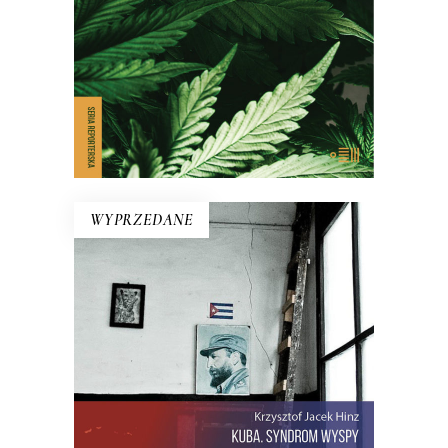
tego sprawy.
E-BOOK DO KOSZYKA
WYPRZEDANE
KUBA. SYNDROM WYSPY
Rewolucja i dysydenci, Kubanki
walczące o podpaski i Kubańczycy,
którzy obrażają rewolucję szortami i
sandałami. Jest tu dawna świetność