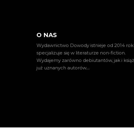
O NAS
Wydawnictwo Dowody istnieje od 2014 roku
specjalizuje się w literaturze non-fiction.
Wydajemy zarówno debiutantów, jak i książ
już uznanych autorów
…