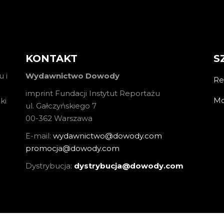
KONTAKT
S
 i
Wydawnictwo Dowody
Re
imprint Fundacji Instytut Reportażu
Mo
ki
ul. Gałczyńskiego 7
00-362 Warszawa
E-mail:
wydawnictwo@dowody.com
promocja@dowody.com
Dystrybucja:
dystrybucja@dowody.com