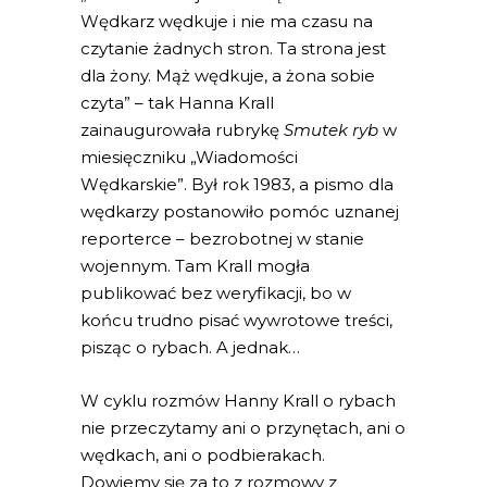
Wędkarz wędkuje i nie ma czasu na
czytanie żadnych stron. Ta strona jest
dla żony. Mąż wędkuje, a żona sobie
czyta” – tak Hanna Krall
zainaugurowała rubrykę
Smutek ryb
w
miesięczniku „Wiadomości
Wędkarskie”. Był rok 1983, a pismo dla
wędkarzy postanowiło pomóc uznanej
reporterce – bezrobotnej w stanie
wojennym. Tam Krall mogła
publikować bez weryfikacji, bo w
końcu trudno pisać wywrotowe treści,
pisząc o rybach. A jednak…
W cyklu rozmów Hanny Krall o rybach
nie przeczytamy ani o przynętach, ani o
wędkach, ani o podbierakach.
Dowiemy się za to z rozmowy z