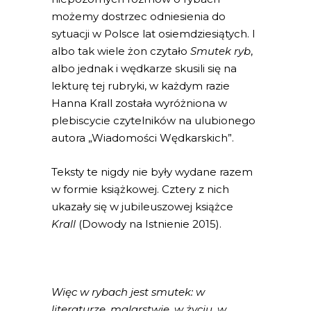
możemy dostrzec odniesienia do
sytuacji w Polsce lat osiemdziesiątych. I
albo tak wiele żon czytało
Smutek ryb
,
albo jednak i wędkarze skusili się na
lekturę tej rubryki, w każdym razie
Hanna Krall została wyróżniona w
plebiscycie czytelników na ulubionego
autora „Wiadomości Wędkarskich”.
Teksty te nigdy nie były wydane razem
w formie książkowej. Cztery z nich
ukazały się w jubileuszowej książce
Krall
(Dowody na Istnienie 2015).
Więc w rybach jest smutek: w
literaturze, malarstwie, w życiu, w