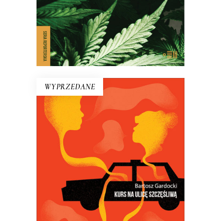
E-BOOK DO KOSZYKA
WYPRZEDANE
KURS NA ULICĘ SZCZĘŚLIWĄ
Kiedy Bartosz Gardocki usiadł za
kierownicą taksówki, poczuł się
szczęśliwy. Szybko się okazało, że jego
pasażerowie też szukają szczęścia…