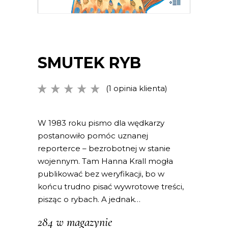
SMUTEK RYB
(
1
opinia klienta)
Oceniony
1
5.00
na
5 na
podstawie
W 1983 roku pismo dla wędkarzy
oceny
postanowiło pomóc uznanej
klienta
reporterce – bezrobotnej w stanie
wojennym. Tam Hanna Krall mogła
publikować bez weryfikacji, bo w
końcu trudno pisać wywrotowe treści,
pisząc o rybach. A jednak…
284 w magazynie