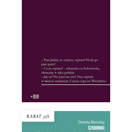
„Czujemy narastanie grozy” – pisano o
książce. To nie tylko historia epidemii
ospy we Wrocławiu, ale i studium
psychologiczne społeczności w obliczu
zagrożenia. Wrocławskie zdarzenia
ułożyły się w reporterską wersję Dżumy.
26.65
zł
41.00
zł
KSIĄŻKA DO KOSZYKA
E-BOOK DO KOSZYKA
RABAT 35%