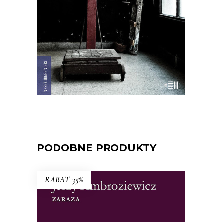
wannach i jest krowa – bohaterka
rewolucji.
22.00
zł
44.00
zł
E-BOOK DO KOSZYKA
PODOBNE PRODUKTY
RABAT 35%
ZARAZA