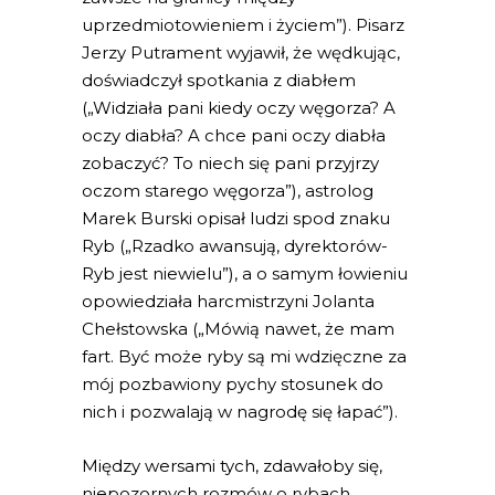
uprzedmiotowieniem i życiem”). Pisarz
Jerzy Putrament wyjawił, że wędkując,
doświadczył spotkania z diabłem
(„Widziała pani kiedy oczy węgorza? A
oczy diabła? A chce pani oczy diabła
zobaczyć? To niech się pani przyjrzy
oczom starego węgorza”), astrolog
Marek Burski opisał ludzi spod znaku
Ryb („Rzadko awansują, dyrektorów-
Ryb jest niewielu”), a o samym łowieniu
opowiedziała harcmistrzyni Jolanta
Chełstowska („Mówią nawet, że mam
fart. Być może ryby są mi wdzięczne za
mój pozbawiony pychy stosunek do
nich i pozwalają w nagrodę się łapać”).
Między wersami tych, zdawałoby się,
niepozornych rozmów o rybach