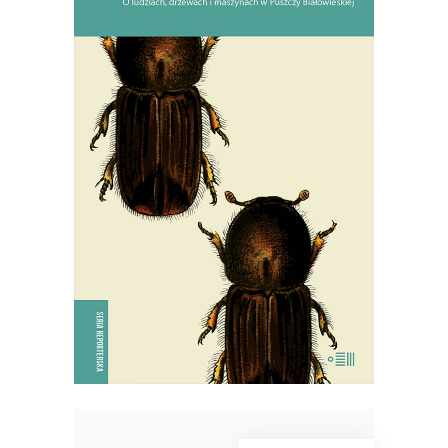
SZKODNIKI
Walka toczyła się nie tylko w lesie,
ale i w głowach ludzi.
38.94
zł
59.90
zł
KSIĄŻKA DO KOSZYKA
E-BOOK DO KOSZYKA