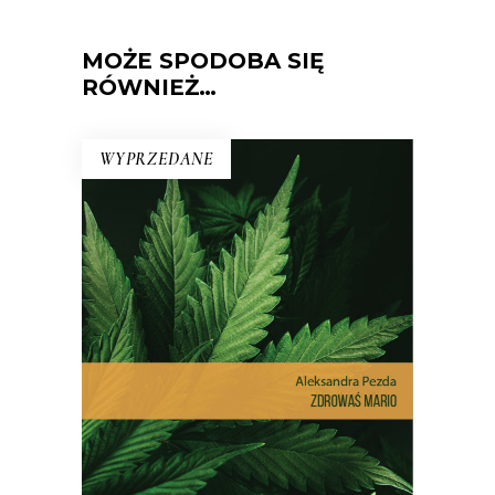
MOŻE SPODOBA SIĘ
RÓWNIEŻ…
WYPRZEDANE
ZDROWAŚ MARIO. REPORTAŻE
O MEDYCZNEJ MARIHUANIE
Dlatego pacjenci stają się
przestępcami? Reportaż interwencyjny
na temat, który dotyczy milionów z nas
– choć na co dzień nie zdajemy sobie z
tego sprawy.