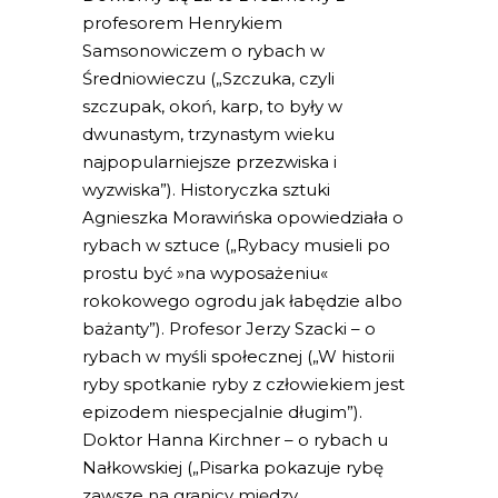
profesorem Henrykiem
Samsonowiczem o rybach w
Średniowieczu („Szczuka, czyli
szczupak, okoń, karp, to były w
dwunastym, trzynastym wieku
najpopularniejsze przezwiska i
wyzwiska”). Historyczka sztuki
Agnieszka Morawińska opowiedziała o
rybach w sztuce („Rybacy musieli po
prostu być »na wyposażeniu«
rokokowego ogrodu jak łabędzie albo
bażanty”). Profesor Jerzy Szacki – o
rybach w myśli społecznej („W historii
ryby spotkanie ryby z człowiekiem jest
epizodem niespecjalnie długim”).
Doktor Hanna Kirchner – o rybach u
Nałkowskiej („Pisarka pokazuje rybę
zawsze na granicy między