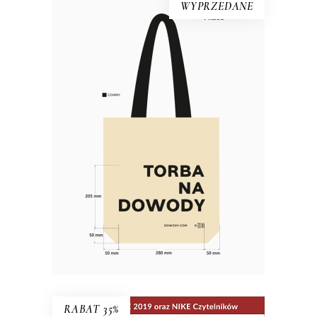
WYPRZEDANE
Torba bawełniana DOWODY
Materiał: bawełna 100% Gramatura:
280g/m2 Wymiary: 38×40 cm (dno o
szerokości 10 cm) Kolor: naturalny,
czarny Rączki: długość 63 cm,
szerokość 5 cm Nadruk: czarny
RABAT 35%