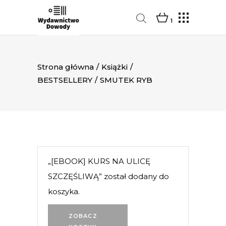
1
Strona główna
/
Książki
/
BESTSELLERY
/
SMUTEK RYB
„[EBOOK] KURS NA ULICĘ
SZCZĘŚLIWĄ” został dodany do
koszyka.
ZOBACZ