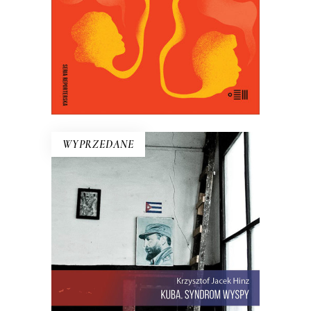
18.50
zł
37.00
zł
E-BOOK DO KOSZYKA
WYPRZEDANE
KUBA. SYNDROM WYSPY
Rewolucja i dysydenci, Kubanki
walczące o podpaski i Kubańczycy,
którzy obrażają rewolucję szortami i
sandałami. Jest tu dawna świetność
Hawany, są prosięta hodowane w