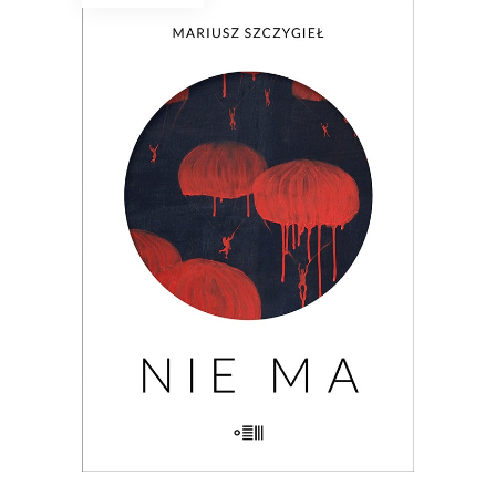
NIE MA
Wielogłosowa rozprawa reporterska o
kondycji człowieka i największym
problemie cywilizacji: utracie, braku,
nieobecności. Nad książką unosi się rada
Hanny Krall: „Wszystko musi mieć swoją
formę, swój rytm, panie Mariuszu.
Zwłaszcza nieobecność”.
29.90
zł
46.00
zł
KSIĄŻKA DO KOSZYKA
E-BOOK DO KOSZYKA