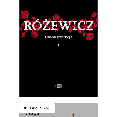
RÓŻEWICZ. REKONSTRUKCJA
(tom 1)
Na pytanie: „Kim jesteś?”, Tadeusz
Różewicz odpowiedział przed laty: „Kto
mnie uważnie czyta, ten wie”.
32.50
zł
65.00
zł
E-BOOK DO KOSZYKA
WYPRZEDANE