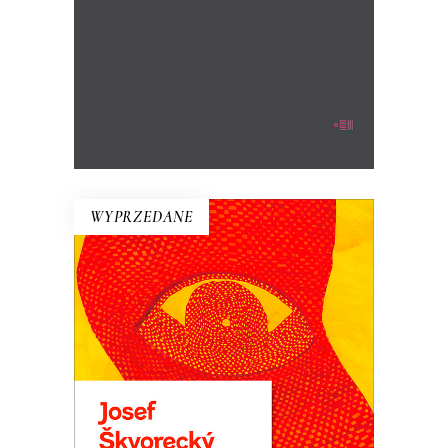
Mariusz Szczygieł.
WYPRZEDANE
PRZYPADKI INŻYNIERA
LUDZKICH DUSZ
Powieść rzeka. Płyną nią setki
dramatycznych i śmiesznych ludzkich
losów. Wojna i komunizm. Miłość do