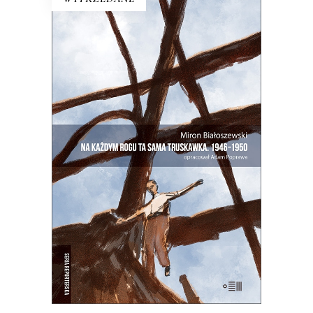
NA KAŻDYM ROGU TA SAMA
TRUSKAWKA
Zupełnie nowe miasto. Jakaś inna
Warszawa na starych śmieciach. Skąd
się wzięła?
25.00
zł
50.00
zł
E-BOOK DO KOSZYKA