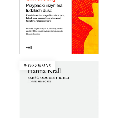
dziewcząt i saksofonu. Ucieczka z kraju i
tęsknota za domem. Jedna z
najlepszych czeskich powieści.
E-BOOK DO KOSZYKA
WYPRZEDANE
SZEŚĆ ODCIENI BIELI I INNE
HISTORIE
Zbiór tekstów z dwóch zakazanych
przez cenzurę książek. Nakład jednej
został pocięty i przemielony na