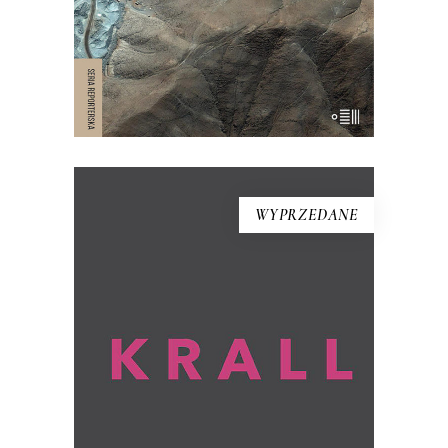
jakich może dojść człowiek.
WYPRZEDANE
KRALL
To książka, jakiej nie było. Hanna Krall,
wybitna reporterka, ta, która opisywała
innych, staje się tu bohaterką.
Opowiadają o niej – przy aktywnym
udziale jej samej – Wojciech Tochman i