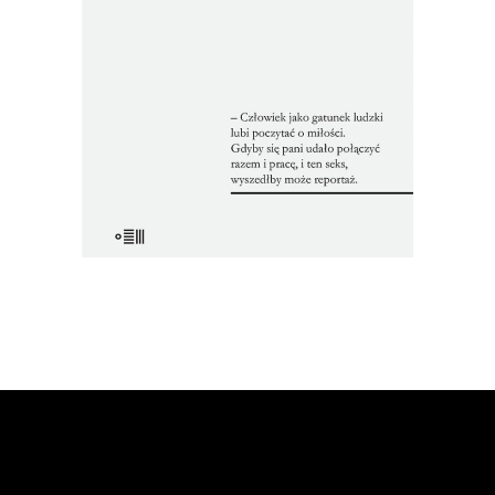
makulaturę, a metalowy skład drukarski
drugiej – przetopiony w piecu.
Reportaże ukazały się tylko poza
oficjalnym obiegiem.
22.00
zł
44.00
zł
E-BOOK DO KOSZYKA