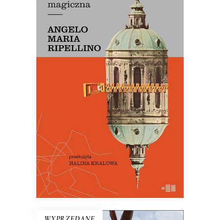
PRAGA MAGICZNA
Oto – jak mówi Mariusz Szczygieł –
biblia kultury czeskiej. Dla miłośników
Pragi i czeskiej kultury – lektura
niezbędna.
29.50
zł
59.00
zł
E-BOOK DO KOSZYKA
WYPRZEDANE