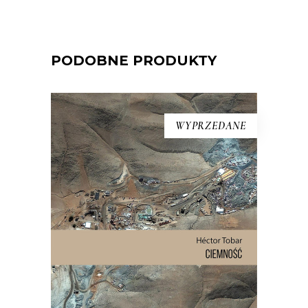
PODOBNE PRODUKTY
WYPRZEDANE
CIEMNOŚĆ
W wyniku katastrofy 625 metrów
pod ziemią, w ciemności, wilgoci, bez
jedzenia i wody pitnej zostało
uwięzionych 33 mężczyzn. Spędzili
pod ziemią 69 dni. To historia o
męstwie, odwadze i o granicach, do