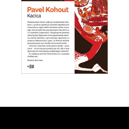
poszła do szkoły dla katów. Arcydzieło
czarnego humoru!
31.20
zł
48.00
zł
KSIĄŻKA DO KOSZYKA
E-BOOK DO KOSZYKA