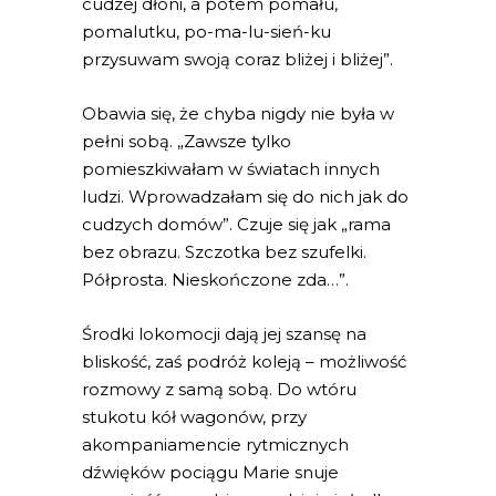
cudzej dłoni, a potem pomału,
pomalutku, po-ma-lu-sień-ku
przysuwam swoją coraz bliżej i bliżej”.
Obawia się, że chyba nigdy nie była w
pełni sobą. „Zawsze tylko
pomieszkiwałam w światach innych
ludzi. Wprowadzałam się do nich jak do
cudzych domów”. Czuje się jak „rama
bez obrazu. Szczotka bez szufelki.
Półprosta. Nieskończone zda…”.
Środki lokomocji dają jej szansę na
bliskość, zaś podróż koleją – możliwość
rozmowy z samą sobą. Do wtóru
stukotu kół wagonów, przy
akompaniamencie rytmicznych
dźwięków pociągu Marie snuje