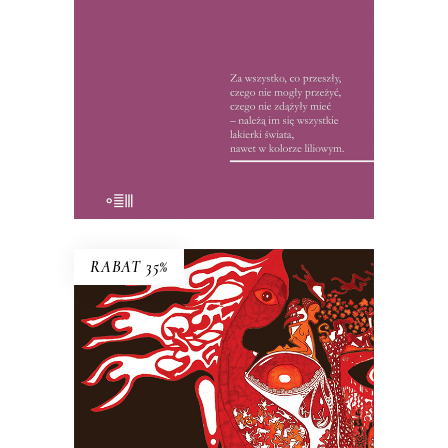
wyrywali ją sobie książkę z rąk: między
wierszami tropili ukryte przez
reporterkę znaczenia.
15.50
zł
32.00
zł
E-BOOK DO KOSZYKA
RABAT 35%
KACICA
Opowieść o dziewczynce, która nie
zdała do liceum teatralnego, więc