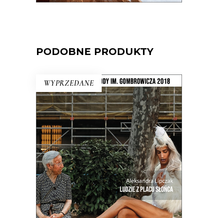
PODOBNE PRODUKTY
WYPRZEDANE
LUDZIE Z PLACU SŁOŃCA
Intymny portret kraju na rozdrożu.
Miejsca, w którym coś się skończyło, a
nowe jeszcze nie zaczęło. Reportaże o
Hiszpanii z krwi i kości, a nie z
turystycznego folderu.