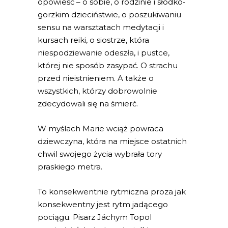
opowieść – o sobie, o rodzinie i słodko-
gorzkim dzieciństwie, o poszukiwaniu
sensu na warsztatach medytacji i
kursach reiki, o siostrze, która
niespodziewanie odeszła, i pustce,
której nie sposób zasypać. O strachu
przed nieistnieniem. A także o
wszystkich, którzy dobrowolnie
zdecydowali się na śmierć.
W myślach Marie wciąż powraca
dziewczyna, która na miejsce ostatnich
chwil swojego życia wybrała tory
praskiego metra.
To konsekwentnie rytmiczna proza jak
konsekwentny jest rytm jadącego
pociągu. Pisarz Jáchym Topol