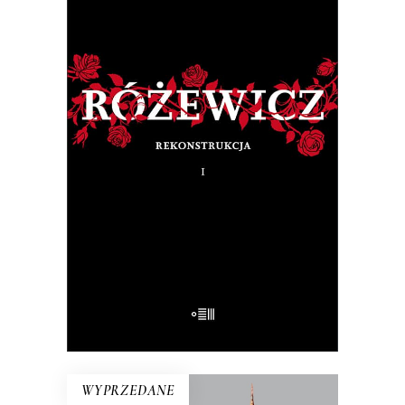
RÓŻEWICZ. REKONSTRUKCJA
(tom 1)
Na pytanie: „Kim jesteś?”, Tadeusz
Różewicz odpowiedział przed laty: „Kto
mnie uważnie czyta, ten wie”.
32.50
zł
65.00
zł
E-BOOK DO KOSZYKA
WYPRZEDANE