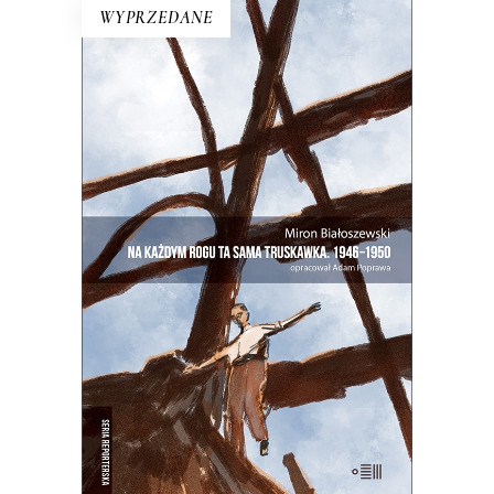
WYPRZEDANE
NA KAŻDYM ROGU TA SAMA
TRUSKAWKA
Zupełnie nowe miasto. Jakaś inna
Warszawa na starych śmieciach. Skąd
się wzięła?
25.00
zł
50.00
zł
E-BOOK DO KOSZYKA