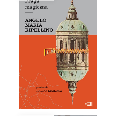
PRAGA MAGICZNA
Oto – jak mówi Mariusz Szczygieł –
biblia kultury czeskiej. Dla miłośników
Pragi i czeskiej kultury – lektura
niezbędna.
29.50
zł
59.00
zł
E-BOOK DO KOSZYKA