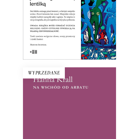
książką wprawiła w zdumienie nawet
czeskich czytelników!
E-BOOK DO KOSZYKA
WYPRZEDANE
NA WSCHÓD OD ARBATU
Debiut Hanny Krall – reportaże ze
Związku Radzieckiego lat 60. i 70. W
1972 roku książka była hitem, czytelnicy