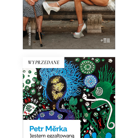
19.50
zł
39.00
zł
E-BOOK DO KOSZYKA
WYPRZEDANE
JESTEM EGZALTOWANĄ
LENTILKĄ
Opowiadania surrealistyczne, science
fiction o dewiantach, horror erotyczny,
pornograficzna krytyka społeczna. Ta