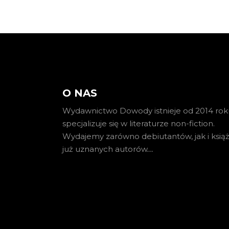
O NAS
Wydawnictwo Dowody istnieje od 2014 roku
specjalizuje się w literaturze non-fiction.
Wydajemy zarówno debiutantów, jak i książ
już uznanych autorów
…