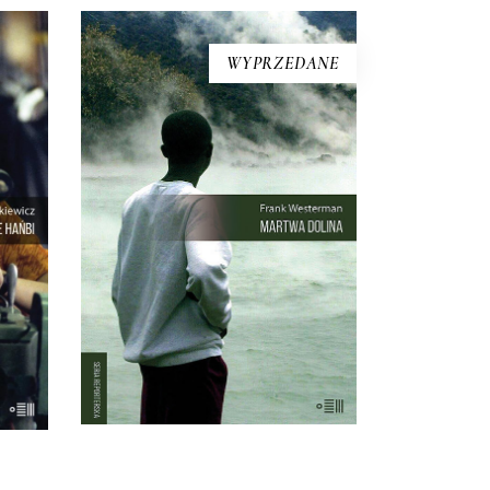
WYPRZEDANE
MARTWA DOLINA
go
21 sierpnia 1986 roku z doliny w
dziś.
Kamerunie zniknęło życie.
ienił
Kurczaki, pawiany, zebu i ptaki
cy
leżały martwe w trawie – tak
tatów
samo jak dwa tysiące mężczyzn,
to
kobiet i dzieci. Chaty i drzewa
cie,
palmowe stały nietknięte. Takie
tylko
są fakty. Ale co się wydarzyło?