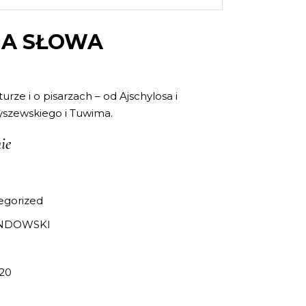
IA SŁOWA
aturze i o pisarzach – od Ajschylosa i
szewskiego i Tuwima.
ie
egorized
NDOWSKI
20