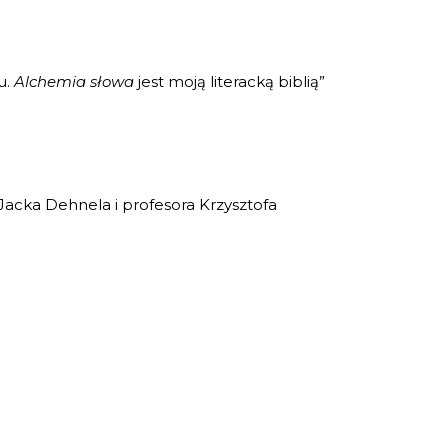
u.
Alchemia słowa
jest moją literacką biblią”
cka Dehnela i profesora Krzysztofa