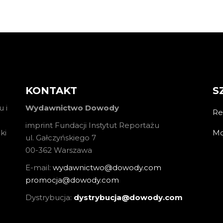
KONTAKT
S
 i
Wydawnictwo Dowody
Re
imprint Fundacji Instytut Reportażu
Mo
ki
ul. Gałczyńskiego 7
00-362 Warszawa
E-mail:
wydawnictwo@dowody.com
promocja@dowody.com
Dystrybucja:
dystrybucja@dowody.com