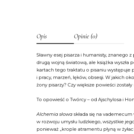
Opis
Opinie (0)
Sławny esej pisarza i humanisty, znanego z
drugą wojną światową, ale książka wyszła p
kartach tego traktatu o pisaniu występuje p
i pracy, marzeń, lęków, obsesji. W jakich ok
żony pisarzy? Czy większe powieści został
To opowieść o Twórcy – od Ajschylosa i H
Alchemia słowa
składa się na vademecum wi
w rozwoju umysłu ludzkiego, wszystkie jeg
ponieważ „krople atramentu płyną w żyłach