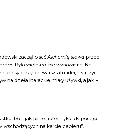
ndowski zaczął pisać
Alchemię słowa
przed
llerem. Była wielokrotnie wznawiana. Na
am syntezę ich warsztatu, idei, stylu życia
 na dzieła literackie miały używki, a jaki –
stko, bo – jak pisze autor – „każdy postęp
w, wschodzących na karcie papieru”,