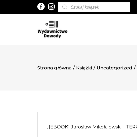
Wyszukiwarka
produktów
Strona główna
/
Książki
/
Uncategorized
/
„[EBOOK] Jarosław Mikołajewski – TE