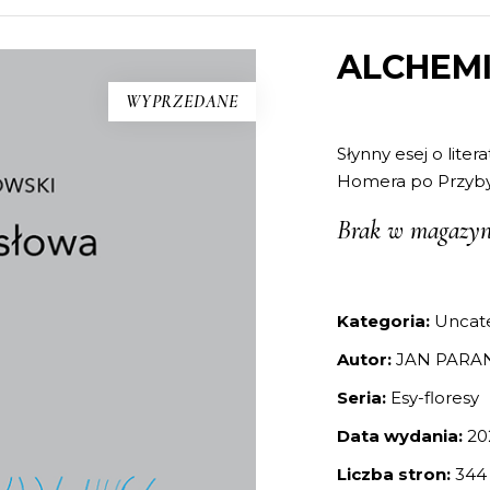
ALCHEM
WYPRZEDANE
Słynny esej o liter
Homera po Przyby
Brak w magazyn
Kategoria:
Uncat
Autor:
JAN PARA
Seria:
Esy-floresy
Data wydania:
20
Liczba stron:
344