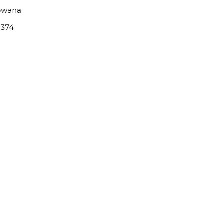
owana
374