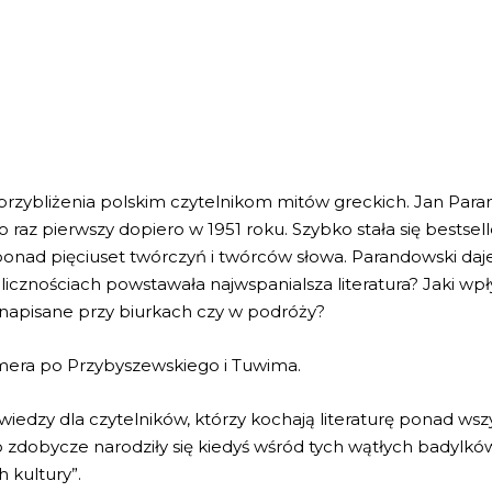
 przybliżenia polskim czytelnikom mitów greckich. Jan Para
o raz pierwszy dopiero w 1951 roku. Szybko stała się bestse
onad pięciuset twórczyń i twórców słowa. Parandowski daje n
olicznościach powstawała najwspanialsza literatura? Jaki wpływ
y napisane przy biurkach czy w podróży?
omera po Przybyszewskiego i Tuwima.
edzy dla czytelników, którzy kochają literaturę ponad wszy
o zdobycze narodziły się kiedyś wśród tych wątłych badylkó
 kultury”.