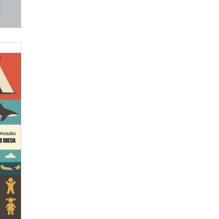
GO
ą
na
az
ze
.