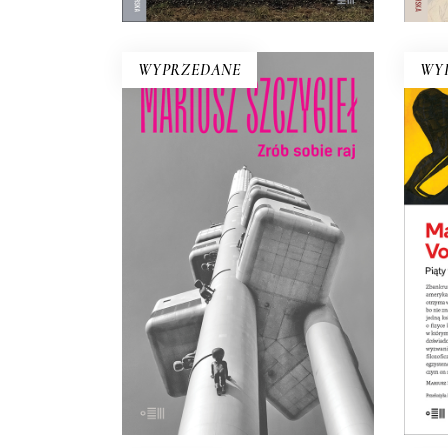
WYPRZEDANE
WY
ZRÓB SOBIE RAJ
Nowe wydanie kultowej książki o
Pią
Czechach, jakich nie znamy!
w
Recenzenci pisali, że Szczygieł
fiz
odkrył w niej przed Polakami
j
tajemnicze plemię…
wie
21.50
zł
43.00
zł
E-BOOK DO
KOSZYKA