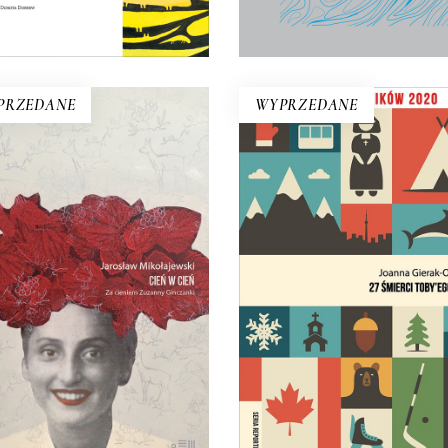
KOSZYKA
KOSZYKA
PRZEDANE
WYPRZEDANE
27 ŚMIERCI TOBY’E
CIEŃ W CIEŃ. ZA
OBEDA
CIENIEM ZUZANNY
GINCZANKI
Co ukryto pod kanadyjsk
mozaiką kulturową? Joan
ewnego dnia z książki na
Gierak-Onoszko kreśli obr
raconym biurku wysuwa się
Kanady, który burzy nas
derwany fragment starej
wyobrażenia o tym kraju
ety z pytaniem: Kim jesteś,
Zuzanno?
19.50
zł
39.00
zł
29.95
zł
59.90
zł
E-BOOK DO
E-BOOK DO
KOSZYKA
KOSZYKA