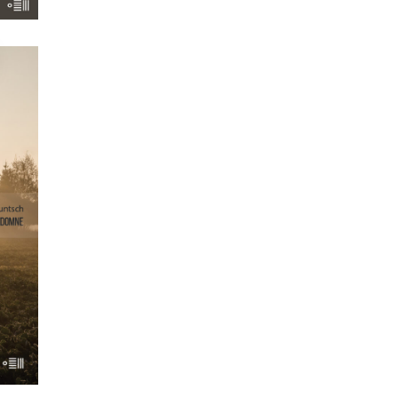
rze
nego
m. I
rzy
jeśli
iesz,