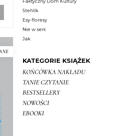
Faktyczny Dom Kultury
Stehlík
Esy-floresy
Nie w serii
Jak
ANE
KATEGORIE KSIĄŻEK
KOŃCÓWKA NAKŁADU
A
TANIE CZYTANIE
 o
BESTSELLERY
 i
NOWOŚCI
go i
EBOOKI