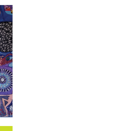
SĄ
biór
w, w
cie