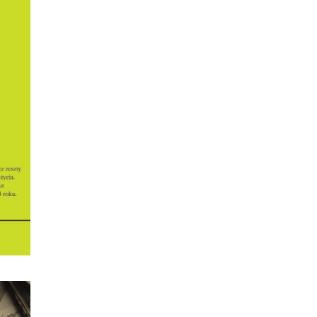
ON
rtowe
ty.
zkich
, o
,