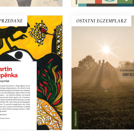
PRZEDANE
OSTATNI EGZEMPLARZ
DOMY BEZDOMNE
PIĄTY WYMIAR
To opowieść o cegle, kultu
ty wymiar – czym jest? Czy
chłopskiej, przemianie Gór
szechświat to tylko prawa
Śląska i o tym, czym jest do
yki? Czym jest czas? Jakie są
jeszcze o idealistach, któ
ego granice? I czy istnieje
próbują ocalić przeszłość. Bo 
czność? A jeżeli nie, to jaki
nie wiesz, skąd jesteś, nie w
sens ma nasze życie?
kim jesteś.
19.50
zł
39.00
zł
18.00
zł
36.00
zł
E-BOOK DO
E-BOOK DO
KOSZYKA
KOSZYKA