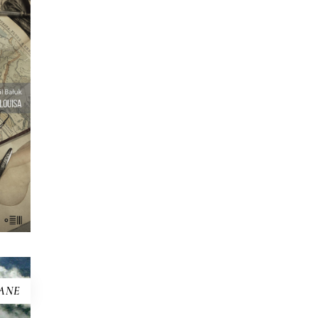
I
eść z
onad
wieść
ć
awcy
ną
ANE