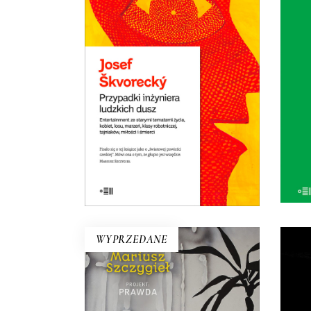
LUDZKICH DUSZ
wyru
imp
Powieść rzeka. Płyną nią setki
dramatycznych i śmiesznych
niew
ludzkich losów. Wojna i
komunizm. Miłość do dziewcząt i
saksofonu. Ucieczka z kraju i
tęsknota za domem. Jedna z
najlepszych czeskich powieści.
E-BOOK DO
KOSZYKA
WYPRZEDANE
PROJEKT: PRAWDA
Szczygieł szuka prawdy w
SC
Grudziądzu, Supraślu, Londynie,