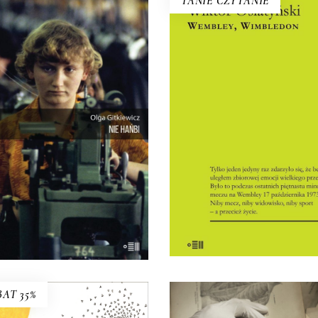
TANIE CZYTANIE
WEMBLEY, WIMBLED
NIE HAŃBI
Zapomniane reportaże spo
porterski obraz polskiego
wybitnego konstytucjonalis
u pracy – historycznie i dziś.
Dzisiaj czytamy je jako
bardzo ten rynek się zmienił
uniwersalne opowieści o lud
d czasu, kiedy chałupnicy
słabościach i o ludzkiej sile
szli z domowych warsztatów
emocjach – pragnieniach
o fabrycznych hal? I co to
nadziejach, lękach.
czy nie pracować w świecie,
8.00
zł
35.00
zł
órym ponoć nie pracuje tylko
ten, kto nie chce?
KSIĄŻKA DO
E-BOOK DO
16.50
zł
E-BOOK DO
33.00
zł
KOSZYKA
KOSZYKA
KOSZYKA
AT 35%
PODRÓŻOWANIE Z
BENIAMINEM