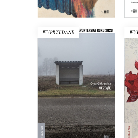
KOSZYKA
WYPRZEDANE
WY
NIE ZDĄŻĘ
Witamy w centrum Europy. Tu
P
prawie czternaście milionów
zag
Polaków ma wszędzie daleko.
o
Reportaże z przystanku i z
gaz
dworca, z pobocza i z chodnika.
19.50
zł
39.00
zł
E-BOOK DO
KOSZYKA