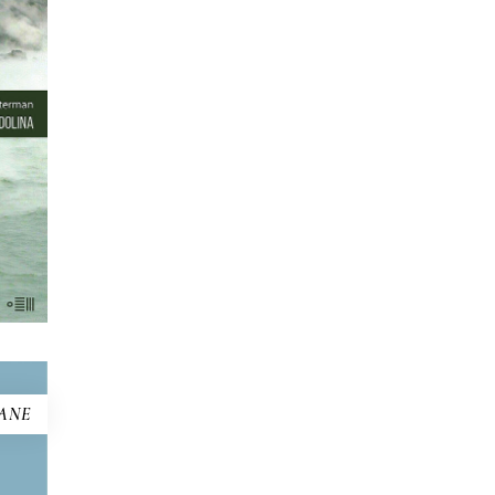
ny w
e.
taki
tak
yzn,
ewa
akie
yło?
ANE
NNE