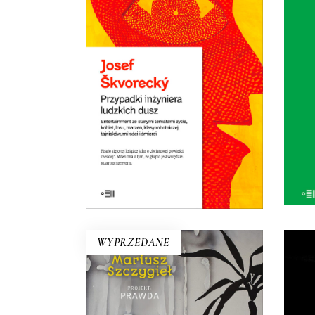
LUDZKICH DUSZ
wyru
imp
Powieść rzeka. Płyną nią setki
dramatycznych i śmiesznych
niew
ludzkich losów. Wojna i
komunizm. Miłość do dziewcząt i
saksofonu. Ucieczka z kraju i
tęsknota za domem. Jedna z
najlepszych czeskich powieści.
E-BOOK DO
KOSZYKA
WYPRZEDANE
PROJEKT: PRAWDA
Szczygieł szuka prawdy w
SC
Grudziądzu, Supraślu, Londynie,