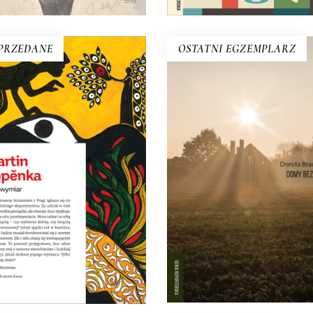
PRZEDANE
OSTATNI EGZEMPLARZ
DOMY BEZDOMNE
PIĄTY WYMIAR
To opowieść o cegle, kultu
ty wymiar – czym jest? Czy
chłopskiej, przemianie Gór
szechświat to tylko prawa
Śląska i o tym, czym jest do
yki? Czym jest czas? Jakie są
jeszcze o idealistach, któ
ego granice? I czy istnieje
próbują ocalić przeszłość. Bo 
czność? A jeżeli nie, to jaki
nie wiesz, skąd jesteś, nie w
sens ma nasze życie?
kim jesteś.
19.50
zł
39.00
zł
18.00
zł
36.00
zł
E-BOOK DO
E-BOOK DO
KOSZYKA
KOSZYKA