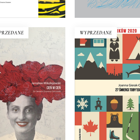
KOSZYKA
KOSZYKA
PRZEDANE
WYPRZEDANE
27 ŚMIERCI TOBY’E
CIEŃ W CIEŃ. ZA
OBEDA
CIENIEM ZUZANNY
GINCZANKI
Co ukryto pod kanadyjsk
mozaiką kulturową? Joan
ewnego dnia z książki na
Gierak-Onoszko kreśli obr
raconym biurku wysuwa się
Kanady, który burzy nas
derwany fragment starej
wyobrażenia o tym kraju
ety z pytaniem: Kim jesteś,
Zuzanno?
19.50
zł
39.00
zł
29.95
zł
59.90
zł
E-BOOK DO
E-BOOK DO
KOSZYKA
KOSZYKA