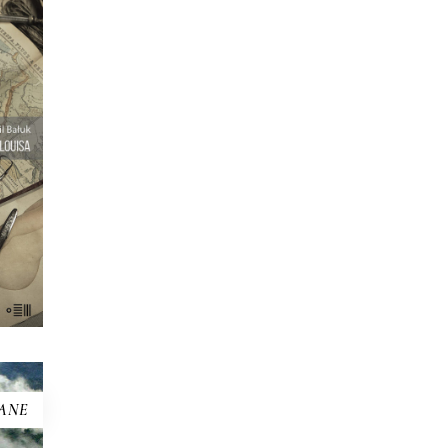
I
eść z
onad
wieść
ć
awcy
ną
ANE