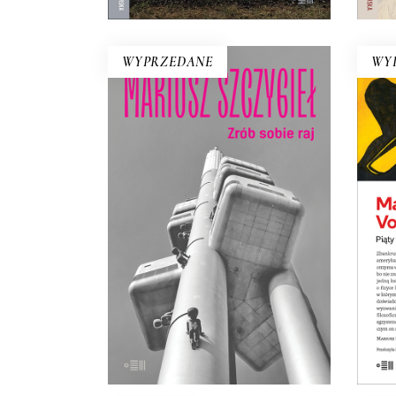
WYPRZEDANE
WY
ZRÓB SOBIE RAJ
Nowe wydanie kultowej książki o
Pią
Czechach, jakich nie znamy!
w
Recenzenci pisali, że Szczygieł
fiz
odkrył w niej przed Polakami
j
tajemnicze plemię…
wie
21.50
zł
43.00
zł
E-BOOK DO
KOSZYKA