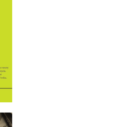
ON
rtowe
ty.
zkich
, o
,