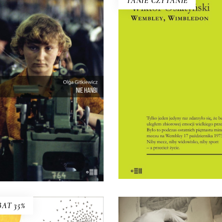
TANIE CZYTANIE
WEMBLEY, WIMBLED
NIE HAŃBI
Zapomniane reportaże spo
porterski obraz polskiego
wybitnego konstytucjonalis
u pracy – historycznie i dziś.
Dzisiaj czytamy je jako
bardzo ten rynek się zmienił
uniwersalne opowieści o lud
d czasu, kiedy chałupnicy
słabościach i o ludzkiej sile
szli z domowych warsztatów
emocjach – pragnieniach
o fabrycznych hal? I co to
nadziejach, lękach.
czy nie pracować w świecie,
8.00
zł
35.00
zł
órym ponoć nie pracuje tylko
ten, kto nie chce?
KSIĄŻKA DO
E-BOOK DO
16.50
zł
E-BOOK DO
33.00
zł
KOSZYKA
KOSZYKA
KOSZYKA
AT 35%
PODRÓŻOWANIE Z
BENIAMINEM