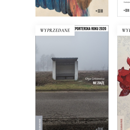
KOSZYKA
WYPRZEDANE
WY
NIE ZDĄŻĘ
Witamy w centrum Europy. Tu
P
prawie czternaście milionów
zag
Polaków ma wszędzie daleko.
o
Reportaże z przystanku i z
gaz
dworca, z pobocza i z chodnika.
19.50
zł
39.00
zł
E-BOOK DO
KOSZYKA