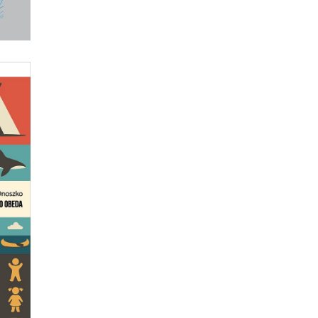
GO
ą
na
az
ze
.