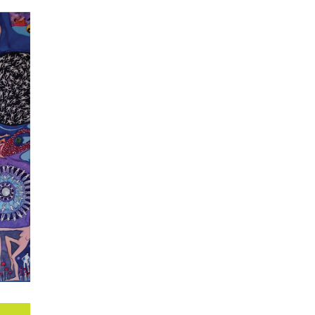
SĄ
biór
w, w
cie