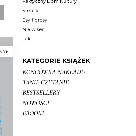
Faktyczny Dom Kultury
Stehlík
Esy-floresy
Nie w serii
Jak
ANE
KATEGORIE KSIĄŻEK
KOŃCÓWKA NAKŁADU
A
TANIE CZYTANIE
 o
BESTSELLERY
 i
NOWOŚCI
go i
EBOOKI