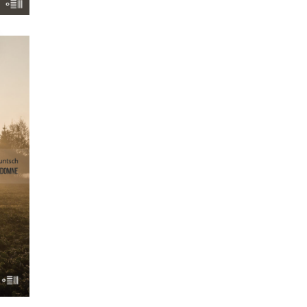
rze
nego
m. I
rzy
jeśli
iesz,