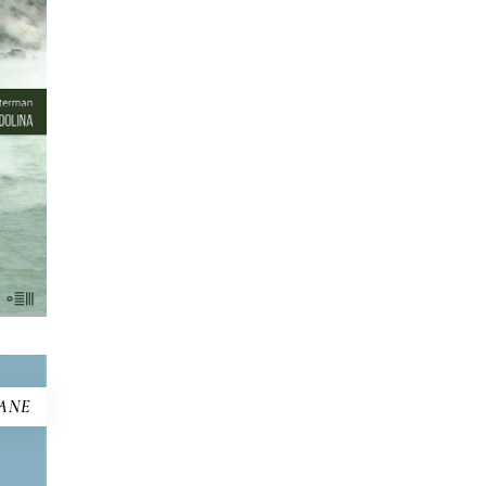
ny w
e.
taki
tak
yzn,
ewa
akie
yło?
ANE
NNE