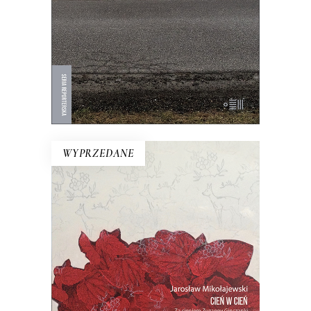
chodnika.
19.50
zł
39.00
zł
E-BOOK DO KOSZYKA
WYPRZEDANE
CIEŃ W CIEŃ. ZA CIENIEM
ZUZANNY GINCZANKI
Pewnego dnia z książki na zagraconym
biurku wysuwa się oderwany fragment