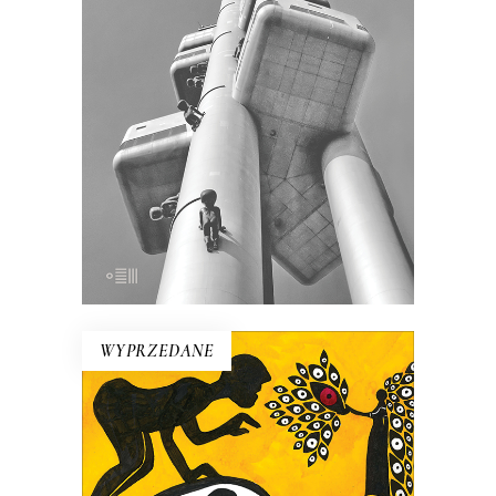
Czechach, jakich nie znamy!
Recenzenci pisali, że Szczygieł odkrył w
niej przed Polakami tajemnicze plemię…
21.50
zł
43.00
zł
E-BOOK DO KOSZYKA
WYPRZEDANE
PIĄTY WYMIAR