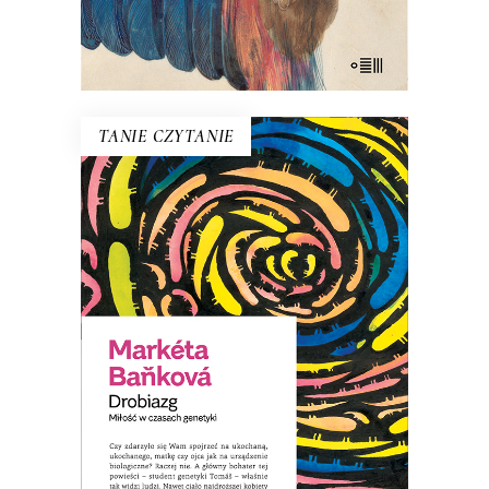
E-BOOK DO KOSZYKA
TANIE CZYTANIE
DROBIAZG. MIŁOŚĆ W
CZASACH GENETYKI
Tomáš zaczyna traktować każdego
człowieka jak maszynę – nosiciela DNA.
Zamiast ludzi, dostrzega jedynie
zestawy genów. Nawet ciało ukochanej
staje się dla niego przede wszystkim
„workiem na geny”…
8.00
zł
39.00
zł