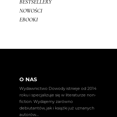
BESTSELLERY
NOWOŚCI
EBOOKI
O NAS
Wydawnictwo Dowody istnieje od 2014
roku i specjalizuje się w literaturze non-
fiction. Wydajemy zarówno
debiutantów, jak i książki już uznanych
autorów
…