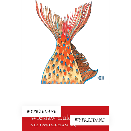
W 1983 roku pismo dla wędkarzy
postanowiło pomóc uznanej reporterce
– bezrobotnej w stanie wojennym. Tam
Hanna Krall mogła publikować bez
weryfikacji, bo w końcu trudno pisać
wywrotowe treści, pisząc o rybach. A
jednak…
24.05
zł
37.00
zł
KSIĄŻKA DO KOSZYKA
E-BOOK DO KOSZYKA
WYPRZEDANE
WYPRZEDANE