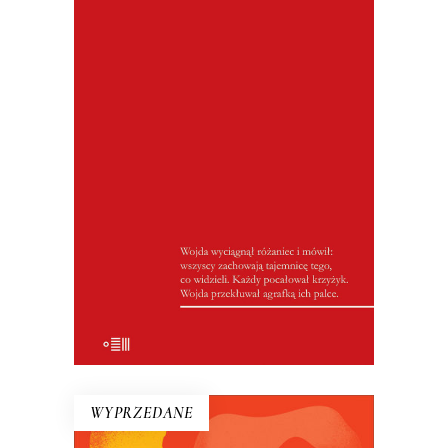
NIE OŚWIADCZAM SIĘ
W Wigilię 1976 roku zginęła kobieta w
ciąży, jej mąż i trzynastoletni brat.
Motywem zbrodni była kradzież wędliny
na weselu… Wiesław Łuka relacjonował
przebieg procesu, w którym sądzono
niemal całą wieś.
WYPRZEDANE