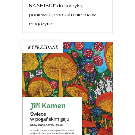
NA SHIBUI" do koszyka,
ponieważ produktu nie ma w
magazynie.
WYPRZEDANE
ŚWIECE W POGAŃSKIM GAJU
Opowiadania, które reprezentują taką
literaturę, jakiej bardzo brakuje w Polsce:
rozrywkową i beztroską, ale
jednocześnie ironiczną i przenikliwą. Jiří
Kamen mnoży absurdalne historie, żeby
zdemaskować naszą pokrętną naturę.