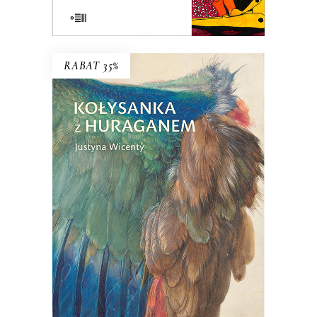
E-BOOK DO KOSZYKA
RABAT 35%
KOŁYSANKA Z HURAGANEM
Treny matki. Intymna opowieść o bólu,
tęsknocie, lęku i próbach poradzenia
sobie po śmierci dziecka.
27.30
zł
42.00
zł
KSIĄŻKA DO KOSZYKA