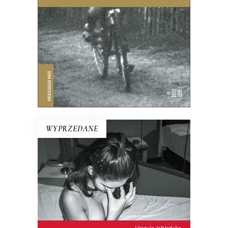
do dzisiaj powtarza zdanie, które
usłyszała od Maryi, gdy miała
czternaście lat.
19.50
zł
39.00
zł
E-BOOK DO KOSZYKA
WYPRZEDANE
CZŁOWIEK W PRZYSTĘPNEJ
CENIE. REPORTAŻE Z
TAJLANDII
Co kryje się za fasadą tajskiego