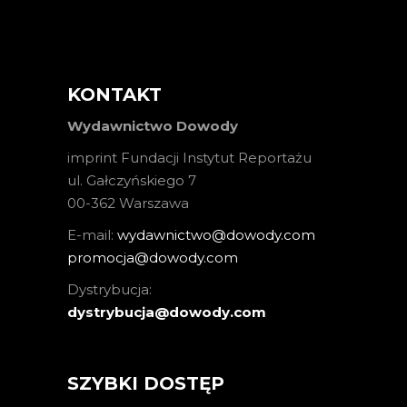
KONTAKT
Wydawnictwo Dowody
imprint Fundacji Instytut Reportażu
ul. Gałczyńskiego 7
00-362 Warszawa
E-mail:
wydawnictwo@dowody.com
promocja@dowody.com
Dystrybucja:
dystrybucja@dowody.com
SZYBKI DOSTĘP