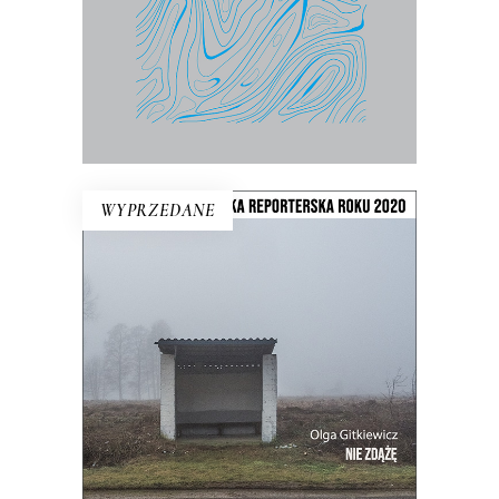
WYPRZEDANE
NIE ZDĄŻĘ
Witamy w centrum Europy. Tu prawie
czternaście milionów Polaków ma
wszędzie daleko. Reportaże z
przystanku i z dworca, z pobocza i z