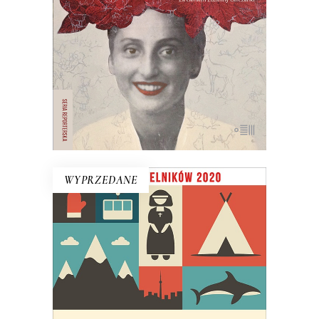
starej gazety z pytaniem: Kim jesteś,
Zuzanno?
19.50
zł
39.00
zł
E-BOOK DO KOSZYKA
WYPRZEDANE
27 ŚMIERCI TOBY’EGO OBEDA
Co ukryto pod kanadyjską mozaiką
kulturową? Joanna Gierak-Onoszko