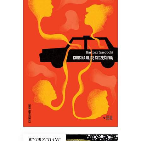
KURS NA ULICĘ SZCZĘŚLIWĄ
Kiedy Bartosz Gardocki usiadł za
kierownicą taksówki, poczuł się
szczęśliwy. Szybko się okazało, że jego
pasażerowie też szukają szczęścia…
18.50
zł
37.00
zł
E-BOOK DO KOSZYKA
WYPRZEDANE