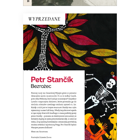
WYPRZEDANE
BEZROŻEC
Szalony kryminał z zabawnymi wątkami
erotycznymi, a jednocześnie
przewodnik po tajemniczych miejscach
Pragi. Parodia powieści sensacyjnej.
19.50
zł
39.00
zł