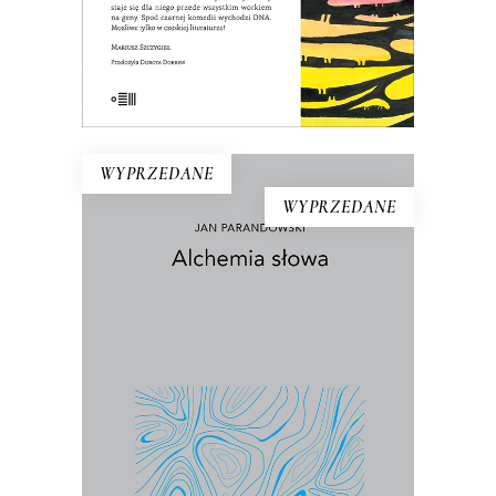
KSIĄŻKA DO KOSZYKA
E-BOOK DO KOSZYKA
WYPRZEDANE
WYPRZEDANE
ALCHEMIA SŁOWA
Słynny esej o literaturze i o pisarzach –
od Ajschylosa i Homera po
Przybyszewskiego i Tuwima.