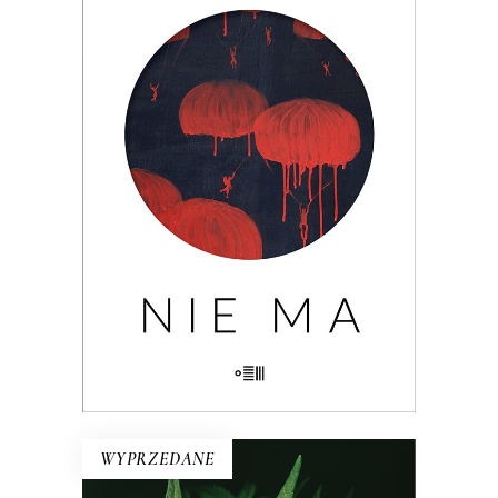
NIE MA
Wielogłosowa rozprawa reporterska o
kondycji człowieka i największym
problemie cywilizacji: utracie, braku,
nieobecności. Nad książką unosi się rada
Hanny Krall: „Wszystko musi mieć swoją
formę, swój rytm, panie Mariuszu.
Zwłaszcza nieobecność”.
29.90
zł
46.00
zł
KSIĄŻKA DO KOSZYKA
E-BOOK DO KOSZYKA
WYPRZEDANE