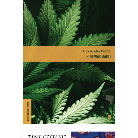
ZDROWAŚ MARIO. REPORTAŻE
O MEDYCZNEJ MARIHUANIE
Dlatego pacjenci stają się
przestępcami? Reportaż interwencyjny
na temat, który dotyczy milionów z nas
– choć na co dzień nie zdajemy sobie z
tego sprawy.
E-BOOK DO KOSZYKA
TANIE CZYTANIE