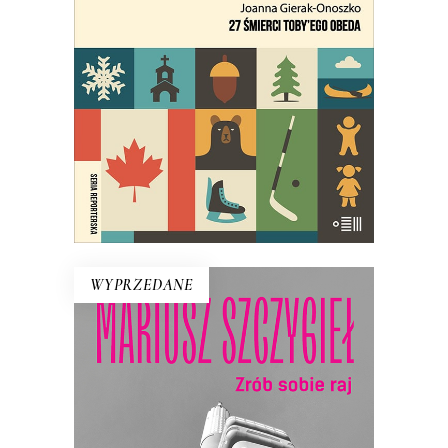
kreśli obraz Kanady, który burzy nasze
wyobrażenia o tym kraju.
29.95
zł
59.90
zł
E-BOOK DO KOSZYKA
WYPRZEDANE
ZRÓB SOBIE RAJ
Nowe wydanie kultowej książki o