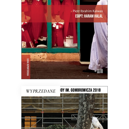
„Haram” – to zakaz, „halal” –
przyzwolenie. I tak niektóre lakiery do
paznokci są dla muzułmanek halal,
niektóre haram, ale ciężko się w tym
zorientować nawet Egipcjanom.
E-BOOK DO KOSZYKA
WYPRZEDANE
LUDZIE Z PLACU SŁOŃCA