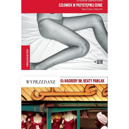
uśmiechu z folderów turystycznych?
Uwaga! Przeczytaj tę książkę przed
podróżą do Tajlandii, ale nie zabieraj jej
ze sobą. Po lekturze zrozumiesz
dlaczego…
17.50
zł
35.00
zł
E-BOOK DO KOSZYKA
WYPRZEDANE
EGIPT: HARAM HALAL