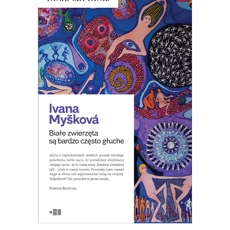
BIAŁE ZWIERZĘTA SĄ BARDZO
CZĘSTO GŁUCHE
W Czechach pisano, że to zbiór
opowiadań o ludziach czasów, w
których zwiększa się spożycie
antydepresantów.
8.00
zł
39.00
zł
KSIĄŻKA DO KOSZYKA
E-BOOK DO KOSZYKA