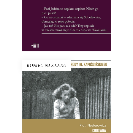
26.65
zł
41.00
zł
KSIĄŻKA DO KOSZYKA
E-BOOK DO KOSZYKA
KONIEC NAKŁADU
CUDOWNA
Dzięki raportom SB Piotr Nesterowicz
relacjonuje historię „cudu
zabłudowskiego” minuta po minucie.
Rozmawia również z ponad
sześćdziesięcioletnią Jadwigą. Kobieta