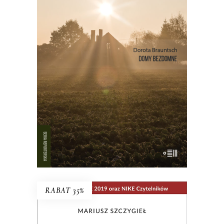
DOMY BEZDOMNE
To opowieść o cegle, kulturze
chłopskiej, przemianie Górnego Śląska i
o tym, czym jest dom. I jeszcze o
idealistach, którzy próbują ocalić
przeszłość. Bo jeśli nie wiesz, skąd
jesteś, nie wiesz, kim jesteś.
18.00
zł
36.00
zł
E-BOOK DO KOSZYKA
RABAT 35%