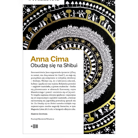
OBUDZĘ SIĘ NA SHIBUI
Jana kocha się platonicznie w aktorach
Kurosawy, czyta Murakamiego i
uzależnia się od Japonii. Podróż do Tokio
i wypowiedziane lekkomyślnie życzenie
stają się początkiem jej uwięzienia w
tokijskiej dzielnicy – Shibuya…
19.50
zł
39.00
zł
E-BOOK DO KOSZYKA