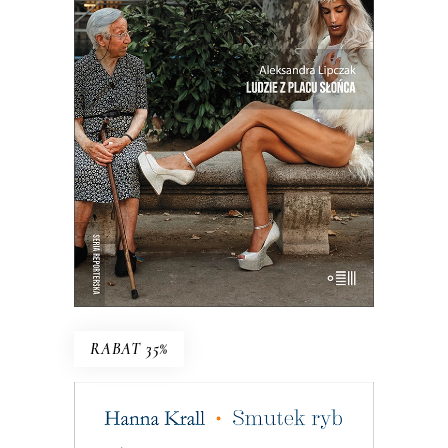
Intymny portret kraju na rozdrożu.
Miejsca, w którym coś się skończyło, a
nowe jeszcze nie zaczęło. Reportaże o
Hiszpanii z krwi i kości, a nie z
turystycznego folderu.
19.50
zł
39.00
zł
E-BOOK DO KOSZYKA
RABAT 35%
SMUTEK RYB