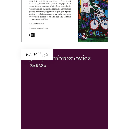
20.00
zł
40.00
zł
E-BOOK DO KOSZYKA
RABAT 35%
ZARAZA
„Czujemy narastanie grozy” – pisano o
książce. To nie tylko historia epidemii
ospy we Wrocławiu, ale i studium
psychologiczne społeczności w obliczu
zagrożenia. Wrocławskie zdarzenia
ułożyły się w reporterską wersję Dżumy.