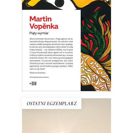
Piąty wymiar – czym jest? Czy
wszechświat to tylko prawa fizyki?
Czym jest czas? Jakie są jego granice? I
czy istnieje wieczność? A jeżeli nie, to
jaki sens ma nasze życie?
19.50
zł
39.00
zł
E-BOOK DO KOSZYKA
OSTATNI EGZEMPLARZ