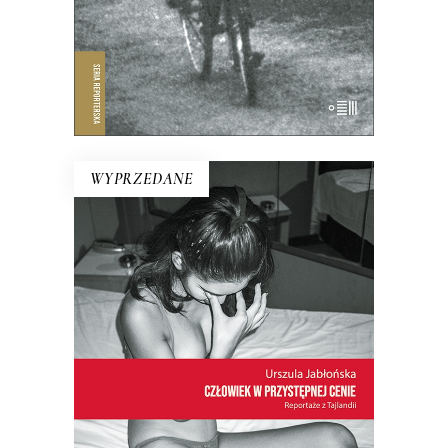
19.50
zł
39.00
zł
E-BOOK DO KOSZYKA
WYPRZEDANE
CZŁOWIEK W PRZYSTĘPNEJ
CENIE. REPORTAŻE Z
TAJLANDII
Co kryje się za fasadą tajskiego
uśmiechu z folderów turystycznych?
Uwaga! Przeczytaj tę książkę przed
podróżą do Tajlandii, ale nie zabieraj jej