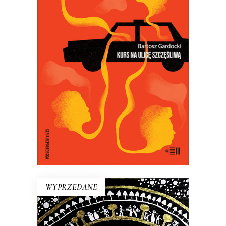
KURS NA ULICĘ SZCZĘŚLIWĄ
Kiedy Bartosz Gardocki usiadł za
kierownicą taksówki, poczuł się
szczęśliwy. Szybko się okazało, że jego
pasażerowie też szukają szczęścia…
18.50
zł
37.00
zł
E-BOOK DO KOSZYKA
WYPRZEDANE