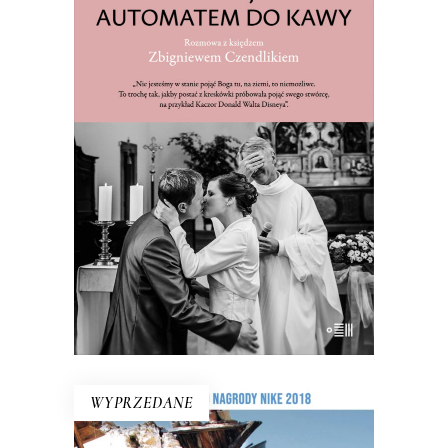
BÓG NIE JEST AUTOMATEM DO
KAWY. ROZMOWA Z KSIĘDZEM
ZBIGNIEWEM CZENDLIKIEM
Ksiądz Zbigniew Czendlik mówi, co
myśli, nie chodzi w sutannie ani
koloratce, a poranne msze przeniósł na
dziewiątą, bo kto by wstał na szóstą?
E-BOOK DO KOSZYKA
WYPRZEDANE