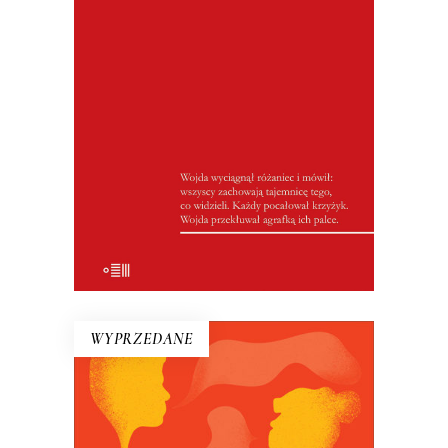
W Wigilię 1976 roku zginęła kobieta w
ciąży, jej mąż i trzynastoletni brat.
Motywem zbrodni była kradzież wędliny
na weselu… Wiesław Łuka relacjonował
przebieg procesu, w którym sądzono
niemal całą wieś.
WYPRZEDANE