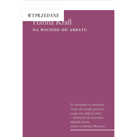
WYPRZEDANE
NA WSCHÓD OD ARBATU
Debiut Hanny Krall – reportaże ze
Związku Radzieckiego lat 60. i 70. W
1972 roku książka była hitem, czytelnicy
wyrywali ją sobie książkę z rąk: między
wierszami tropili ukryte przez
reporterkę znaczenia.
15.50
zł
32.00
zł