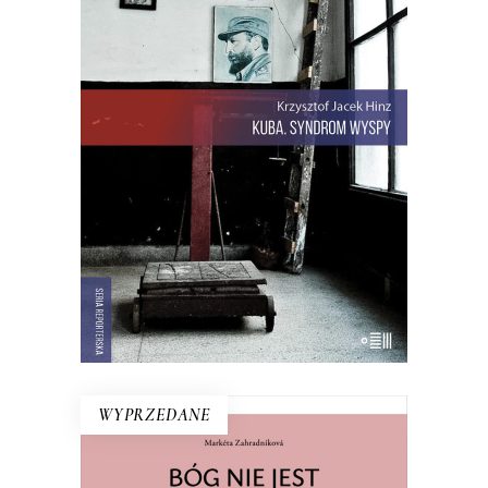
Rewolucja i dysydenci, Kubanki
walczące o podpaski i Kubańczycy,
którzy obrażają rewolucję szortami i
sandałami. Jest tu dawna świetność
Hawany, są prosięta hodowane w
wannach i jest krowa – bohaterka
rewolucji.
22.00
zł
44.00
zł
E-BOOK DO KOSZYKA
WYPRZEDANE