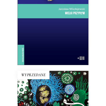
przedsionka Ziemi Obiecanej
uchodźców. Lampedusa jest kroplą:
skupiają się w niej jak w soczewce
problemy, z którymi musi się zmierzyć
dzisiejsza Europa.
14.50
zł
29.00
zł
E-BOOK DO KOSZYKA
WYPRZEDANE
JESTEM EGZALTOWANĄ