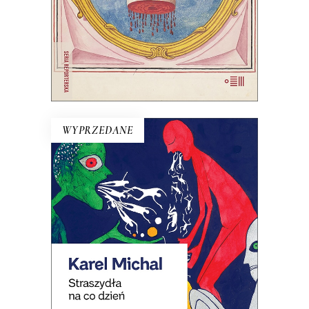
E-BOOK DO KOSZYKA
WYPRZEDANE
STRASZYDŁA NA CO DZIEŃ
Opowiadania, w których do
racjonalnego świata wkracza
irracjonalne: niedźwiedź umie
księgować, a kurczak brukuje ulice…
Jedna z najbardziej kultowych czeskich