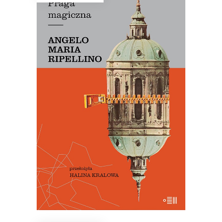
PRAGA MAGICZNA
Oto – jak mówi Mariusz Szczygieł –
biblia kultury czeskiej. Dla miłośników
Pragi i czeskiej kultury – lektura
niezbędna.
29.50
zł
59.00
zł
E-BOOK DO KOSZYKA