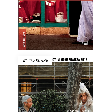
niektóre haram, ale ciężko się w tym
zorientować nawet Egipcjanom.
E-BOOK DO KOSZYKA
WYPRZEDANE
LUDZIE Z PLACU SŁOŃCA
Intymny portret kraju na rozdrożu.
Miejsca, w którym coś się skończyło, a