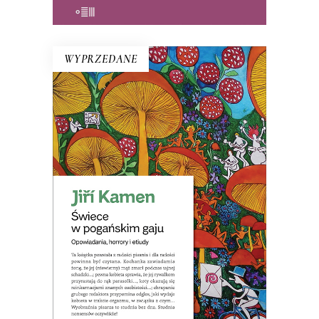
E-BOOK DO KOSZYKA
WYPRZEDANE
ŚWIECE W POGAŃSKIM GAJU
Opowiadania, które reprezentują taką
literaturę, jakiej bardzo brakuje w Polsce:
rozrywkową i beztroską, ale
jednocześnie ironiczną i przenikliwą. Jiří
Kamen mnoży absurdalne historie, żeby
zdemaskować naszą pokrętną naturę.
20.00
zł
40.00
zł