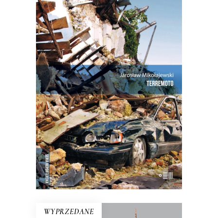
TERREMOTO
Trzęsienia ziemi, które nawiedziły
Umbrię, Marche, Toskanię i Lacjum
dotknęły serca Włoch i Europy.
Symbolem stał się widok zburzonej
Nursji – ojczyzny św. Benedykta i św.
Scholastyki. Kataklizm wyzwolił również
niespotykane braterstwo…
14.50
zł
29.00
zł
E-BOOK DO KOSZYKA
WYPRZEDANE