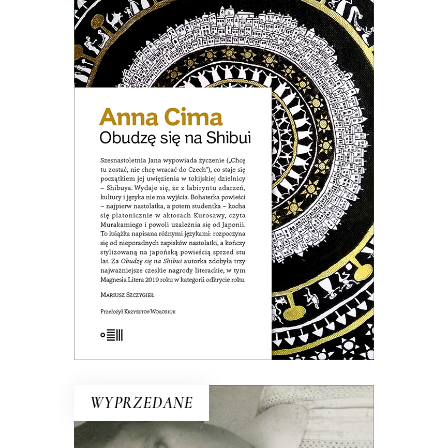
OBUDZĘ SIĘ NA SHIBUI
Jana kocha się platonicznie w aktorach
Kurosawy, czyta Murakamiego i
uzależnia się od Japonii. Podróż do Tokio
i wypowiedziane lekkomyślnie życzenie
stają się początkiem jej uwięzienia w
tokijskiej dzielnicy – Shibuya…
19.50
zł
39.00
zł
E-BOOK DO KOSZYKA
WYPRZEDANE