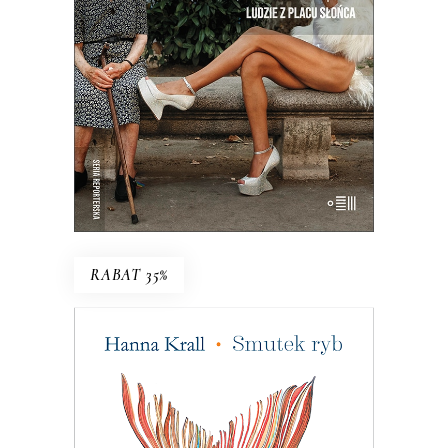
nowe jeszcze nie zaczęło. Reportaże o
Hiszpanii z krwi i kości, a nie z
turystycznego folderu.
19.50
zł
39.00
zł
E-BOOK DO KOSZYKA
RABAT 35%
SMUTEK RYB
W 1983 roku pismo dla wędkarzy
postanowiło pomóc uznanej reporterce
– bezrobotnej w stanie wojennym. Tam