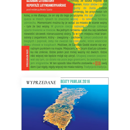
sposób – oto wyzwanie dla reportażu
latynoamerykańskiego. Dostrzegać
niezwykłość w tym, co zwykłe – oto
jego cel.
22.50
zł
45.00
zł
E-BOOK DO KOSZYKA
WYPRZEDANE
WIELKI PRZYPŁYW
Mikołajewski z czułością i delikatnością
kreśli reporterski portret wyspy –