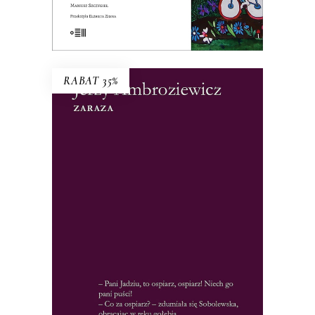
E-BOOK DO KOSZYKA
RABAT 35%
ZARAZA
„Czujemy narastanie grozy” – pisano o
książce. To nie tylko historia epidemii
ospy we Wrocławiu, ale i studium
psychologiczne społeczności w obliczu
zagrożenia. Wrocławskie zdarzenia
ułożyły się w reporterską wersję Dżumy.
26.65
zł
41.00
zł
KSIĄŻKA DO KOSZYKA