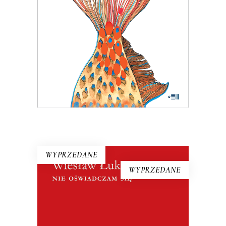
Hanna Krall mogła publikować bez
weryfikacji, bo w końcu trudno pisać
wywrotowe treści, pisząc o rybach. A
jednak…
24.05
zł
37.00
zł
KSIĄŻKA DO KOSZYKA
E-BOOK DO KOSZYKA
WYPRZEDANE
WYPRZEDANE
NIE OŚWIADCZAM SIĘ