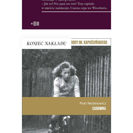
E-BOOK DO KOSZYKA
KONIEC NAKŁADU
CUDOWNA
Dzięki raportom SB Piotr Nesterowicz
relacjonuje historię „cudu
zabłudowskiego” minuta po minucie.
Rozmawia również z ponad
sześćdziesięcioletnią Jadwigą. Kobieta
do dzisiaj powtarza zdanie, które
usłyszała od Maryi, gdy miała
czternaście lat.