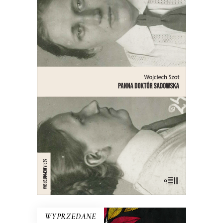
PANNA DOKTÓR SADOWSKA
Opowieść o lekarce, naukowczyni,
działaczce społecznej, feministce,
patriotce, automobilistce,
przedsiębiorczyni, lesbijce – bohaterce
jednego z najgłośniejszych skandali
obyczajowych międzywojennej
Warszawy.
21.00
zł
42.00
zł
E-BOOK DO KOSZYKA
WYPRZEDANE