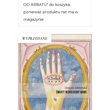
OD ARBATU" do koszyka,
ponieważ produktu nie ma w
magazynie.
WYPRZEDANE
ŚWIATY WZNIESIEMY NOWE
Wprawdzie niektórzy mówią, że świat
taki, jaki znamy, dobiega końca, ale
jednak wciąż są ludzie, którzy chcą
wymyślać go na nowo.
22.00
zł
44.00
zł