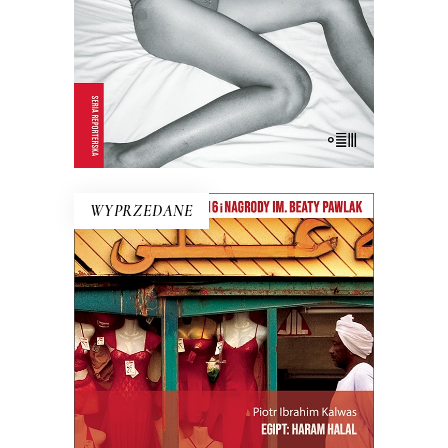
ze sobą. Po lekturze zrozumiesz
dlaczego…
17.50
zł
35.00
zł
E-BOOK DO KOSZYKA
WYPRZEDANE
EGIPT: HARAM HALAL
„Haram” – to zakaz, „halal” –
przyzwolenie. I tak niektóre lakiery do
paznokci są dla muzułmanek halal,