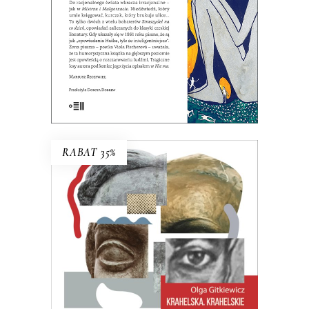
książek XX wieku.
19.50
zł
39.00
zł
E-BOOK DO KOSZYKA
RABAT 35%
KRAHELSKA. KRAHELSKIE
Halina, Wanda, Krystyna. Trzy kobiety,
jedno nazwisko. Legendarna
inspektorka pracy, zamachowczyni z
dobrego domu, warszawska Syrenka.
Często je mylono, jeden życiorys
rozpisywano na trzy albo – częściej –