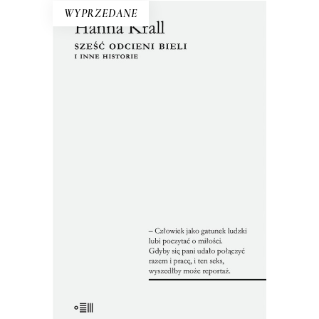
WYPRZEDANE
SZEŚĆ ODCIENI BIELI I INNE
HISTORIE
Zbiór tekstów z dwóch zakazanych
przez cenzurę książek. Nakład jednej
został pocięty i przemielony na
makulaturę, a metalowy skład drukarski
drugiej – przetopiony w piecu.
Reportaże ukazały się tylko poza
oficjalnym obiegiem.
22.00
zł
44.00
zł
E-BOOK DO KOSZYKA