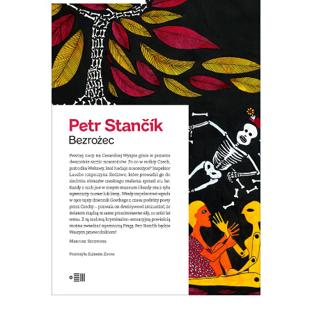
BEZROŻEC
Szalony kryminał z zabawnymi wątkami
erotycznymi, a jednocześnie
przewodnik po tajemniczych miejscach
Pragi. Parodia powieści sensacyjnej.
19.50
zł
39.00
zł
E-BOOK DO KOSZYKA