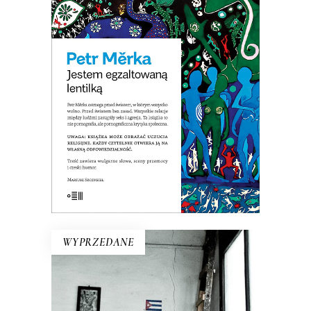
LENTILKĄ
Opowiadania surrealistyczne, science
fiction o dewiantach, horror erotyczny,
pornograficzna krytyka społeczna. Ta
książką wprawiła w zdumienie nawet
czeskich czytelników!
E-BOOK DO KOSZYKA
WYPRZEDANE
KUBA. SYNDROM WYSPY