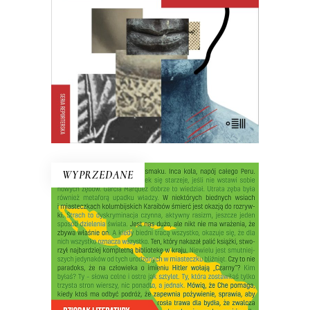
trzy zlepiano w jeden…
27.30
zł
42.00
zł
KSIĄŻKA DO KOSZYKA
E-BOOK DO KOSZYKA
WYPRZEDANE
DZIOBAK LITERATURY.
REPORTAŻE
LATYNOAMERYKAŃSKIE
Opowiadać o banale w niebanalny