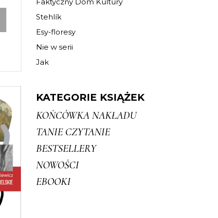
Faktyczny Dom Kultury
Stehlík
Esy-floresy
Nie w serii
Jak
KATEGORIE KSIĄŻEK
KOŃCÓWKA NAKŁADU
rzy
TANIE CZYTANIE
.
BESTSELLERY
acy,
go
NOWOŚCI
a.
EBOOKI
iorys
 –
eden…