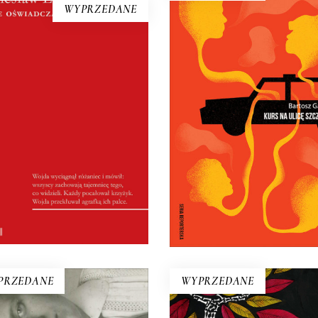
WYPRZEDANE
IE OŚWIADCZAM SIĘ
KURS NA ULICĘ
 Wigilię 1976 roku zginęła
SZCZĘŚLIWĄ
kobieta w ciąży, jej mąż i
Kiedy Bartosz Gardocki usia
zynastoletni brat. Motywem
kierownicą taksówki, poczuł
dni była kradzież wędliny na
szczęśliwy. Szybko się okaz
weselu… Wiesław Łuka
że jego pasażerowie też szu
cjonował przebieg procesu, w
szczęścia…
órym sądzono niemal całą
18.50
zł
wieś.
37.00
zł
E-BOOK DO
KOSZYKA
PRZEDANE
WYPRZEDANE
PANNA DOKTÓR