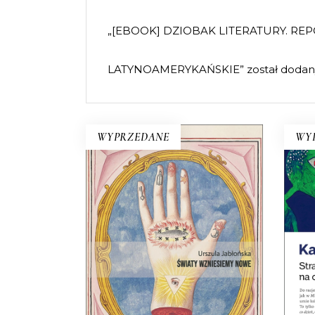
„[EBOOK] DZIOBAK LITERATURY. RE
LATYNOAMERYKAŃSKIE” został dodany
WYPRZEDANE
WY
ŚWIATY WZNIESIEMY
NOWE
O
Wprawdzie niektórzy mówią, że
ra
świat taki, jaki znamy, dobiega
ir
końca, ale jednak wciąż są ludzie,
ks
którzy chcą wymyślać go na
nowo.
kul