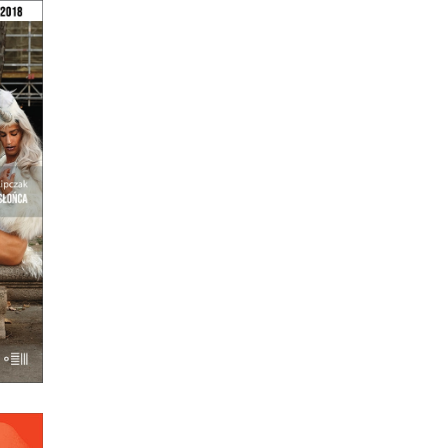
ŃCA
a
 coś
e nie
nii z
znego