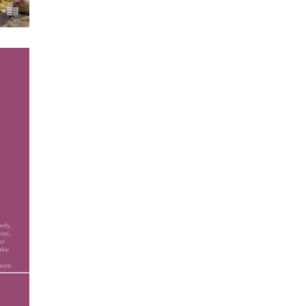
ATU
taże
60. i
yła
 ją
zy
zez