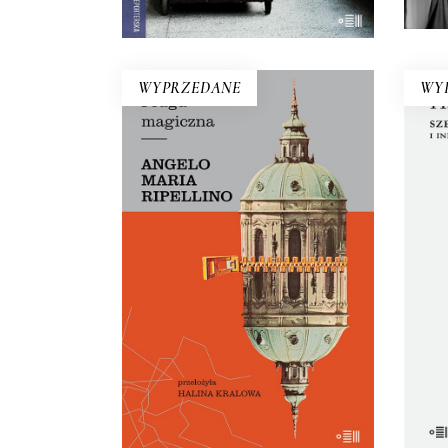
KOSZYKA
WYPRZEDANE
WY
SZ
PRAGA MAGICZNA
z
Oto – jak mówi Mariusz
ks
Szczygieł – biblia kultury czeskiej.
Dla miłośników Pragi i czeskiej
ma
kultury – lektura niezbędna.
druk
29.50
zł
59.00
zł
pi
tyl
E-BOOK DO
KOSZYKA