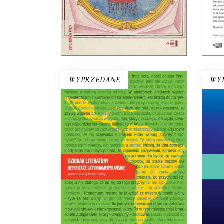
22.00
zł
44.00
zł
E-BOOK DO
KOSZYKA
WYPRZEDANE
WY
DZIOBAK LITERATURY.
REPORTAŻE
LATYNOAMERYKAŃSKIE
del
Opowiadać o banale w
po
niebanalny sposób – oto
Zi
wyzwanie dla reportażu
Lam
latynoamerykańskiego.
Dostrzegać niezwykłość w tym,
pr
co zwykłe – oto jego cel.
z