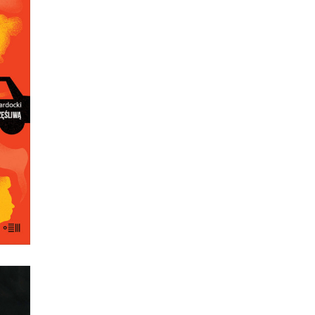
dł za
 się
ało,
kają