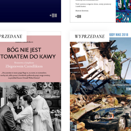
14.50
zł
29.00
zł
E-BOOK DO
E-BOOK DO
KOSZYKA
KOSZYKA
PRZEDANE
WYPRZEDANE
BÓG NIE JEST
TERREMOTO
UTOMATEM DO KAWY.
Trzęsienia ziemi, które nawie
OZMOWA Z KSIĘDZEM
Umbrię, Marche, Toskanię
ZBIGNIEWEM
Lacjum dotknęły serca Wło
CZENDLIKIEM
Europy. Symbolem stał się 
ądz Zbigniew Czendlik mówi,
zburzonej Nursji – ojczyzny
myśli, nie chodzi w sutannie
Benedykta i św. Scholasty
i koloratce, a poranne msze
Kataklizm wyzwolił równi
niósł na dziewiątą, bo kto by
niespotykane braterstw
wstał na szóstą?
14.50
zł
E-BOOK DO
29.00
zł
E-BOOK DO
KOSZYKA