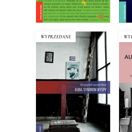
22.50
zł
45.00
zł
E-BOOK DO
KOSZYKA
WYPRZEDANE
WY
KUBA. SYNDROM WYSPY
A
Rewolucja i dysydenci, Kubanki
R
walczące o podpaski i
Kubańczycy, którzy obrażają
rewolucję szortami i sandałami.
Ksi
Jest tu dawna świetność
co 
Hawany, są prosięta hodowane w
an
wannach i jest krowa – bohaterka
prze
rewolucji.
22.00
zł
44.00
zł
E-BOOK DO