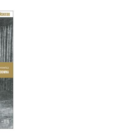
r
orię
nuta
ież z
ią
aj
szała
ście