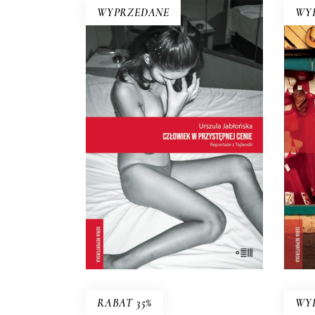
WYPRZEDANE
WY
CZŁOWIEK W
PRZYSTĘPNEJ CENIE.
E
REPORTAŻE Z TAJLANDII
„H
Co kryje się za fasadą tajskiego
p
uśmiechu z folderów
turystycznych? Uwaga!
m
Przeczytaj tę książkę przed
h
podróżą do Tajlandii, ale nie
zor
zabieraj jej ze sobą. Po lekturze
zrozumiesz dlaczego…
17.50
zł
35.00
E-BOOK DO
zł
KOSZYKA
RABAT 35%
WY
SMUTEK RYB