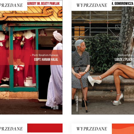
PRZEDANE
WYPRZEDANE
LUDZIE Z PLACU SŁO
GIPT: HARAM HALAL
Intymny portret kraju n
aram” – to zakaz, „halal” –
rozdrożu. Miejsca, w którym
rzyzwolenie. I tak niektóre
się skończyło, a nowe jeszcz
lakiery do paznokci są dla
zaczęło. Reportaże o Hiszpa
uzułmanek halal, niektóre
krwi i kości, a nie z turystyc
aram, ale ciężko się w tym
folderu.
ientować nawet Egipcjanom.
19.50
zł
39.00
zł
E-BOOK DO
E-BOOK DO
KOSZYKA
KOSZYKA
PRZEDANE
WYPRZEDANE