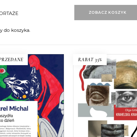
ZOBACZ KOSZYK
PORTAŻE
 do koszyka.
PRZEDANE
RABAT 35%
KRAHELSKA.
KRAHELSKIE
STRASZYDŁA NA CO
Halina, Wanda, Krystyna. T
DZIEŃ
kobiety, jedno nazwisko
powiadania, w których do
Legendarna inspektorka pr
cjonalnego świata wkracza
zamachowczyni z dobre
racjonalne: niedźwiedź umie
domu, warszawska Syrenk
ięgować, a kurczak brukuje
Często je mylono, jeden życ
ulice… Jedna z najbardziej
rozpisywano na trzy albo
towych czeskich książek XX
częściej – trzy zlepiano w j