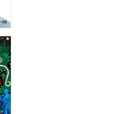
NĄ
ne,
ch,
iczna
żką
wet