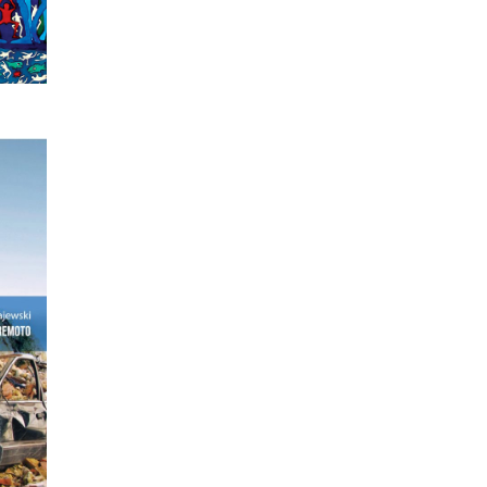
dziły
 i
ch i
widok
 św.
ki.
eż
o…