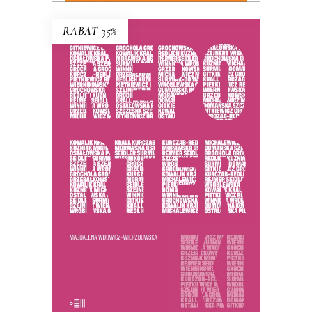
RABAT 35%
REPORTERKI
PREMIERA 25 listopada 2025
44.85
zł
69.00
zł
KSIĄŻKA DO KOSZYKA