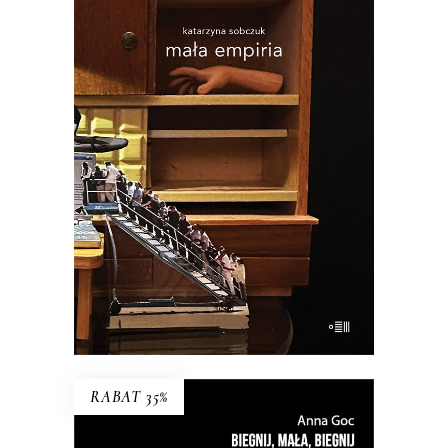
MAŁA EMPIRIA
Esej uczestniczący o wczesnej starości i
zagadce rodzicielstwa.
34.45
zł
53.00
zł
KSIĄŻKA DO KOSZYKA
E-BOOK DO KOSZYKA
RABAT 35%