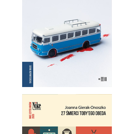
Wznowienie kultowej książki!
35.75
zł
55.00
zł
KSIĄŻKA DO KOSZYKA
E-BOOK DO KOSZYKA