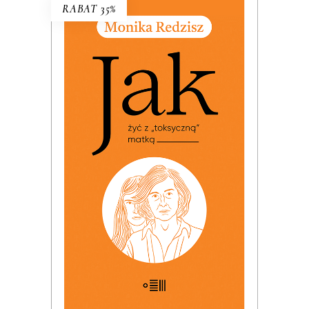
RABAT 35%
JAK ŻYĆ Z „TOKSYCZNĄ”
MATKĄ
PREMIERA: 24 listopada 2025
32.49
zł
49.99
zł
KSIĄŻKA DO KOSZYKA
E-BOOK DO KOSZYKA