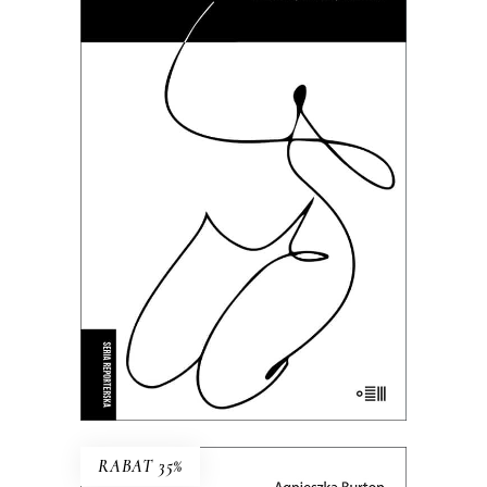
BIEGNIJ, MAŁA, BIEGNIJ
To kameralne reportaże o
intymnych tragediach, zmaganiach
z systemem i doświadczeniach nie
do zapomnienia.
35.69
zł
54.90
zł
KSIĄŻKA DO KOSZYKA
E-BOOK DO KOSZYKA
RABAT 35%