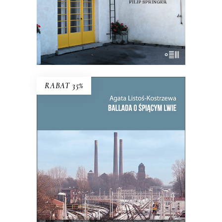
E-BOOK DO KOSZYKA
RABAT 35%
BALLADA O ŚPIĄCYM LWIE
To, co zdecydowało o powstaniu
Bytomia, jego bogactwie i tradycji,
miało stać się jego zagładą.
39.65
zł
61.00
zł