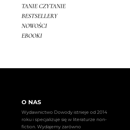
TANIE CZYTANIE
BESTSELLERY
NOWOŚCI
EBOOKI
O NAS
Wydawnictwo Dowody istnieje od 2014
roku i specjalizuje się w literaturze non-
fiction. Wydajemy zarówno