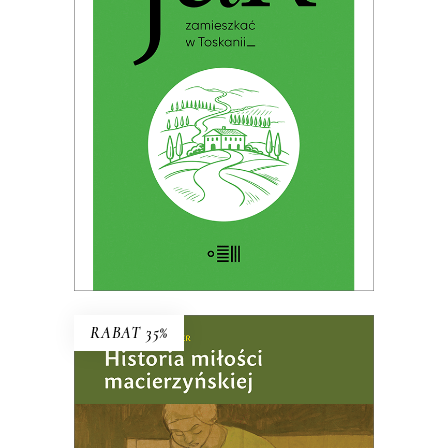
Premiera: 19 maja 2026
32.49
zł
49.99
zł
KSIĄŻKA DO KOSZYKA
E-BOOK DO KOSZYKA
RABAT 35%