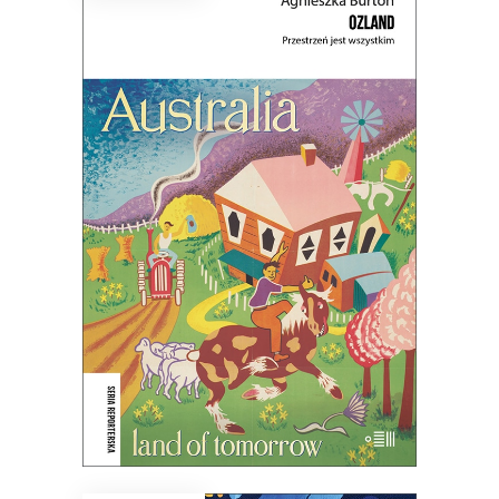
OZLAND. PRZESTRZEŃ JEST
WSZYSTKIM
Ludzie nie posiadają krainy – to ona
posiada ludzi.
45.44
zł
69.90
zł
KSIĄŻKA DO KOSZYKA
E-BOOK DO KOSZYKA