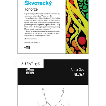
44.85
zł
69.00
zł
KSIĄŻKA DO KOSZYKA
E-BOOK DO KOSZYKA
RABAT 35%
GŁUSZA
Dotąd o głuchych wypowiadali się