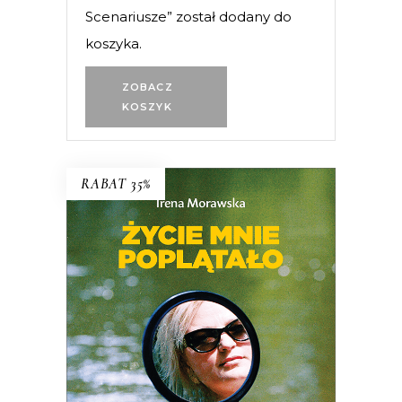
Scenariusze” został dodany do
koszyka.
ZOBACZ
KOSZYK
RABAT 35%
Życie mnie poplątało. Scenariusze
Irena Morawska – autorka
legendarnego reportażu
Jak Emilię z
Kalabrii od złej pani wykradłam
i
współtwórczyni (razem z mężem
Jerzym Morawskim) głośnych seriali
dokumentalnych
Chłopaki do wzięcia,
Serce z węgla
, czy
Ballada o lekkim
zabarwieniu erotycznym
– przez całe