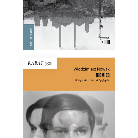
KSIĄŻKA DO KOSZYKA
E-BOOK DO KOSZYKA
RABAT 35%
NIEMIEC. WSZYSTKIE
UCIECZKI ZYGFRYDA
Czy Zygfryd Kapela zdradził Niemcy z
Polską, czy Polskę z Niemcami?
39.65
zł
61.00
zł