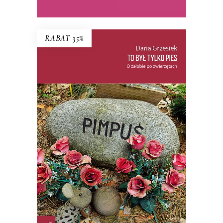
E-BOOK DO KOSZYKA
RABAT 35%
TO BYŁ TYLKO PIES
PREMIERA: 22 PAŹDZIERNIKA 2025
35.74
zł
54.99
zł
KSIĄŻKA DO KOSZYKA