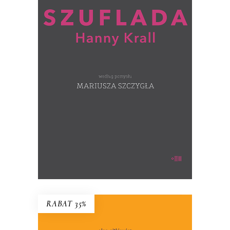
SZUFLADA HANNY KRALL wg
pomysłu MARIUSZA SZCZYGŁA
Co Hanna Krall trzyma w szufladzie?
(ręcznie numerowane egzemplarze –
wysyłane losowo)
39.00
zł
60.00
zł
KSIĄŻKA DO KOSZYKA
RABAT 35%