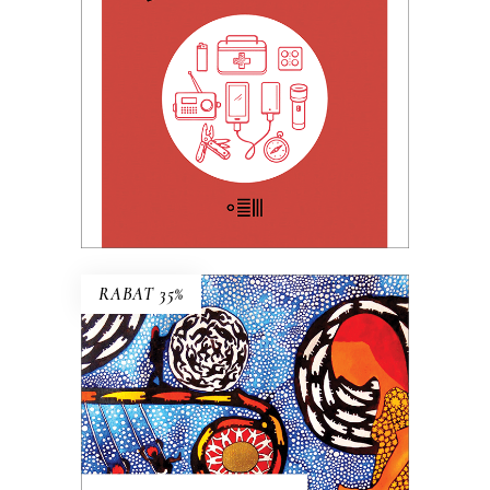
32.49
zł
49.99
zł
KSIĄŻKA DO KOSZYKA
E-BOOK DO KOSZYKA
RABAT 35%
FLORA