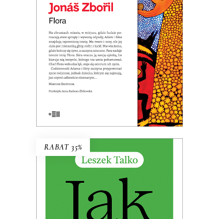
Premiera: 20 maja 2026
32.49
zł
49.99
zł
KSIĄŻKA DO KOSZYKA
E-BOOK DO KOSZYKA
RABAT 35%
JAK ZAMIESZKAĆ W TOSKANII