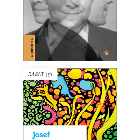
KSIĄŻKA DO KOSZYKA
E-BOOK DO KOSZYKA
RABAT 35%
TCHÓRZE
NOWE WYDANIE KULTOWEJ
POWIEŚCI