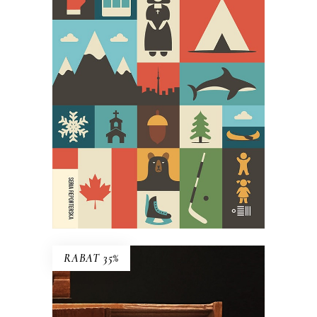
27 ŚMIERCI TOBY’EGO OBEDA
Najgłośniejszy debiut reporterski
ostatnich lat!
29.95
zł
59.90
zł
E-BOOK DO KOSZYKA
RABAT 35%