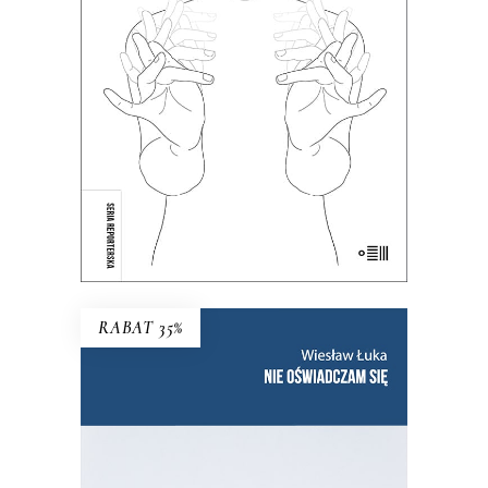
głównie ci, którzy słyszą. Teraz głusi
chcą opowiedzieć o sobie sami.
38.35
zł
59.00
zł
KSIĄŻKA DO KOSZYKA
E-BOOK DO KOSZYKA
RABAT 35%
NIE OŚWIADCZAM SIĘ