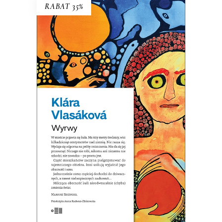
RABAT 35%
WYRWY
Wystarczy sobie wyobrazić, że kula
już tu jest…
32.44
zł
49.90
zł
KSIĄŻKA DO KOSZYKA
E-BOOK DO KOSZYKA