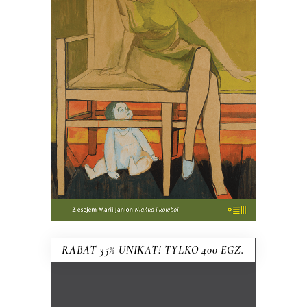
HISTORIA MIŁOŚCI
MACIERZYŃSKIEJ
PREMIERA w kwietniu
61.75
zł
95.00
zł
KSIĄŻKA DO KOSZYKA
RABAT 35% UNIKAT! TYLKO 400 EGZ.