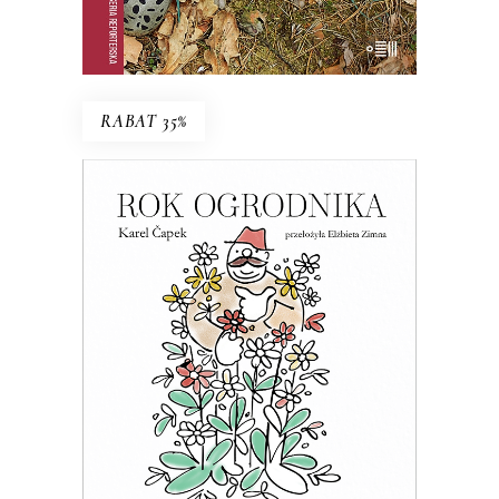
E-BOOK DO KOSZYKA
RABAT 35%
ROK OGRODNIKA
Esej o ogrodnictwie – z czeskim
przymrużeniem oka
39.65
zł
61.00
zł
KSIĄŻKA DO KOSZYKA