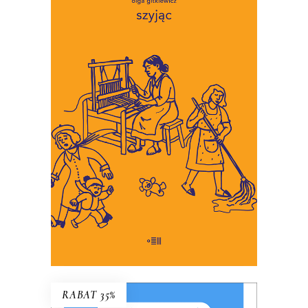
SZYJĄC
To miniaturowe eseje o
codzienności, w której wymagamy
coraz więcej troski, i w której
martwić się jest łatwiej niż
troszczyć.
34.45
zł
53.00
zł
KSIĄŻKA DO KOSZYKA
E-BOOK DO KOSZYKA
RABAT 35%