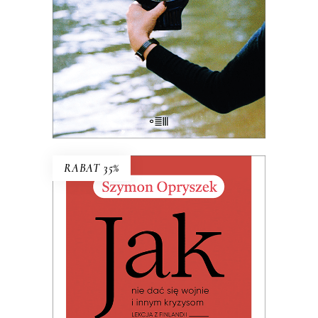
życie wsłuchiwała się w głosy ludzi,
których Polska transformacji
pozostawiła na marginesie.
38.03
zł
58.50
zł
KSIĄŻKA DO KOSZYKA
RABAT 35%
JAK NIE DAĆ SIĘ WOJNIE I
INNYM KRYZYSOM. LEKCJA Z
FINLANDII
Premiera 19 czerwca 2026