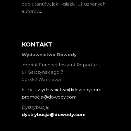
debiutantów, jak i książki już uznanych
autorów
…
KONTAKT
Wydawnictwo Dowody
imprint Fundacji Instytut Reportażu
ul. Gałczyńskiego 7
00-362 Warszawa
E-mail:
wydawnictwo@dowody.com
promocja@dowody.com
Dystrybucja:
dystrybucja@dowody.com