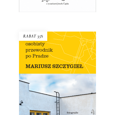
E-BOOK DO KOSZYKA
RABAT 35%
OSOBISTY PRZEWODNIK PO
PRADZE
Nowe wydanie przewodnika Szczygła!
Premiera 12 lipca
45.44
zł
69.90
zł
KSIĄŻKA DO KOSZYKA