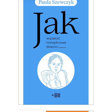
JAK WSPIERAĆ
TRANSPŁCIOWE DZIECKO
PREMIERA: 17 listopada 2025
32.49
zł
49.99
zł
KSIĄŻKA DO KOSZYKA
E-BOOK DO KOSZYKA