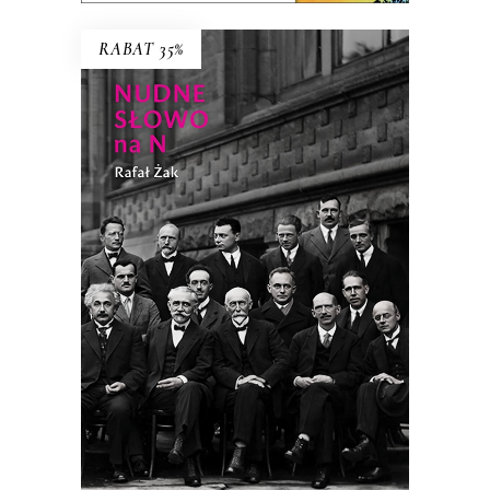
RABAT 35%
NUDNE SŁOWO NA N
Ilu trzeba fizyków teoretycznych do
otwarcia butelki wina bez korkociągu?
38.94
zł
59.90
zł
KSIĄŻKA DO KOSZYKA