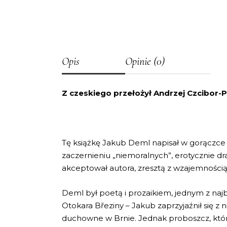
Opis
Opinie (0)
Z czeskiego przełożył Andrzej Czcibor-
Tę książkę Jakub Deml napisał w gorączce 
zaczernieniu „niemoralnych”, erotycznie dr
akceptował autora, zresztą z wzajemnością
Deml był poetą i prozaikiem, jednym z naj
Otokara Březiny – Jakub zaprzyjaźnił się 
duchowne w Brnie. Jednak proboszcz, który