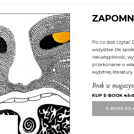
ZAPOMN
Po co dziś czytać 
wszystkie źle społ
nieustępliwość, wy
przekonanie o wł
wybitnej literatury.
Brak w magazyn
KUP E-BOOK
43.
E-BOOK DO 