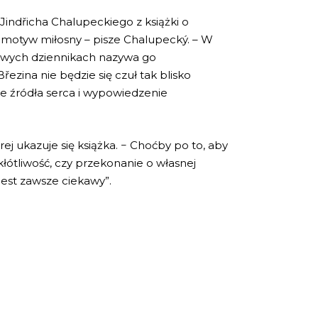
Jindřicha Chalupeckiego z książki o
e motyw miłosny – pisze Chalupecký. – W
 swych dziennikach nazywa go
ezina nie będzie się czuł tak blisko
yte źródła serca i wypowiedzenie
órej ukazuje się książka. − Choćby po to, aby
kłótliwość, czy przekonanie o własnej
jest zawsze ciekawy”.