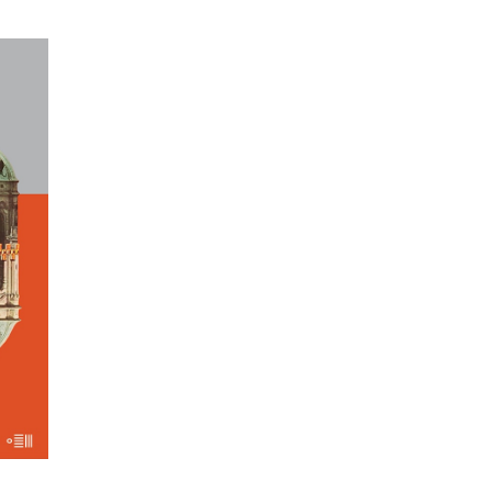
A
skiej.
kiej
a.