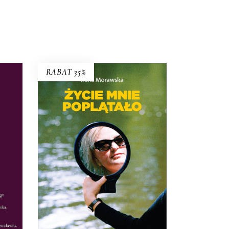
RABAT 35%
Życie mnie poplątało.
Scenariusze
” –
Irena Morawska – autorka
lko
legendarnego reportażu
Jak
e
Emilię z Kalabrii od złej pani
m
wykradłam
i współtwórczyni
ci w
(razem z mężem Jerzym
wskie
Morawskim) głośnych seriali
dokumentalnych
Chłopaki do
y.
wzięcia, Serce z węgla
, czy
Ballada o lekkim zabarwieniu
erotycznym
– przez całe życie