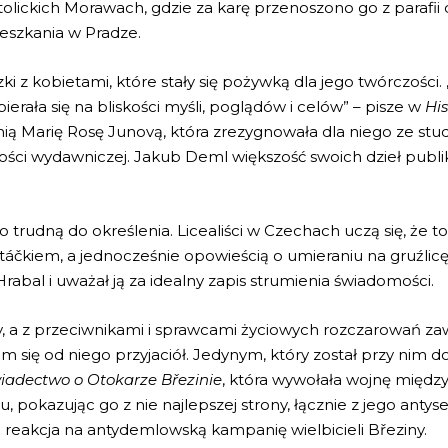
tolickich Morawach, gdzie za karę przenoszono go z parafii 
eszkania w Pradze.
zki z kobietami, które stały się pożywką dla jego twórczości.
erała się na bliskości myśli, poglądów i celów” – pisze w
His
ą Marię Rosę Junovą, która zrezygnowała dla niego ze studi
ości wydawniczej. Jakub Deml większość swoich dzieł pub
 trudną do określenia. Licealiści w Czechach uczą się, że to
áčkiem, a jednocześnie opowieścią o umieraniu na gruźlicę 
rabal i uważał ją za idealny zapis strumienia świadomości.
ny, a z przeciwnikami i sprawcami życiowych rozczarowań za
m się od niego przyjaciół. Jedynym, który został przy nim d
iadectwo o Otokarze Březinie
, która wywołała wojnę między
 pokazując go z nie najlepszej strony, łącznie z jego anty
 reakcja na antydemlowską kampanię wielbicieli Březiny.