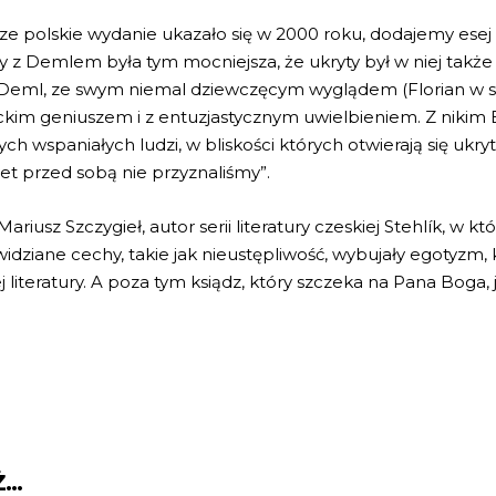
ze polskie wydanie ukazało się w 2000 roku, dodajemy esej 
ny z Demlem była tym mocniejsza, że ukryty był w niej takż
ub Deml, ze swym niemal dziewczęcym wyglądem (Florian w
kim geniuszem i z entuzjastycznym uwielbieniem. Z nikim Bř
ch wspaniałych ludzi, w bliskości których otwierają się ukr
et przed sobą nie przyznaliśmy”.
riusz Szczygieł, autor serii literatury czeskiej Stehlík, w kt
widziane cechy, takie jak nieustępliwość, wybujały egotyzm, 
teratury. A poza tym ksiądz, który szczeka na Pana Boga, 
Ż…