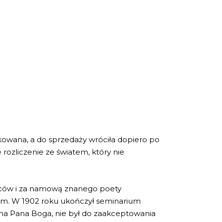
skowana, a do sprzedaży wróciła dopiero po
rozliczenie ze światem, który nie
dziców i za namową znanego poety
dzem. W 1902 roku ukończył seminarium
ć na Pana Boga, nie był do zaakceptowania