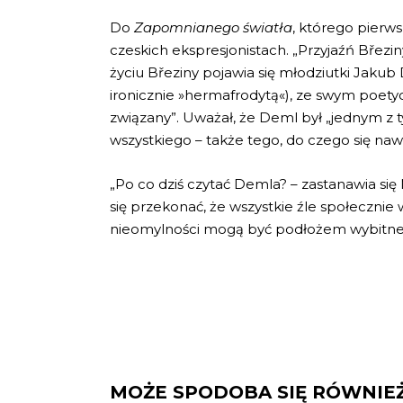
Do
Zapomnianego światła
, którego pierws
czeskich ekspresjonistach. „Przyjaźń Březi
życiu Březiny pojawia się młodziutki Jak
ironicznie »hermafrodytą«), ze swym poetyc
związany”. Uważał, że Deml był „jednym z ty
wszystkiego – także tego, do czego się naw
„Po co dziś czytać Demla? – zastanawia się Ma
się przekonać, że wszystkie źle społecznie 
nieomylności mogą być podłożem wybitnej li
MOŻE SPODOBA SIĘ RÓWNIE