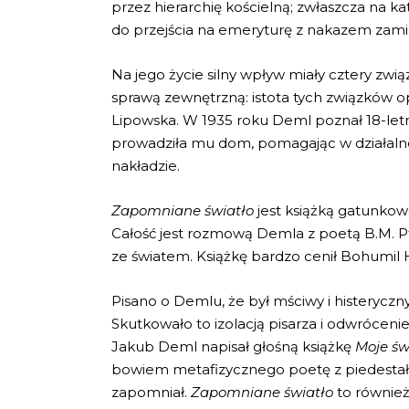
przez hierarchię kościelną; zwłaszcza na ka
do przejścia na emeryturę z nakazem zami
Na jego życie silny wpływ miały cztery zwią
sprawą zewnętrzną: istota tych związków opi
Lipowska. W 1935 roku Deml poznał 18-letni
prowadziła mu dom, pomagając w działaln
nakładzie.
Zapomniane światło
jest książką gatunkowo
Całość jest rozmową Demla z poetą B.M. Pt
ze światem. Książkę bardzo cenił Bohumil H
Pisano o Demlu, że był mściwy i histerycz
Skutkowało to izolacją pisarza i odwrócenie
Jakub Deml napisał głośną książkę
Moje św
bowiem metafizycznego poetę z piedestału,
zapomniał.
Zapomniane światło
to również