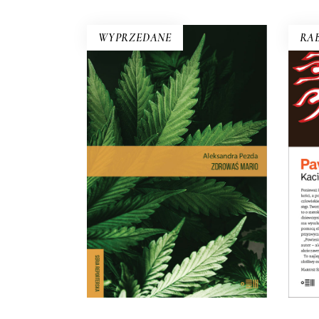
WYPRZEDANE
RAB
ZDROWAŚ MARIO.
REPORTAŻE O
Opo
MEDYCZNEJ
nie 
MARIHUANIE
więc
Dlatego pacjenci stają się
Ar
przestępcami? Reportaż
interwencyjny na temat, który
dotyczy milionów z nas – choć
na co dzień nie zdajemy sobie z
tego sprawy.
E-BOOK DO
KOSZYKA