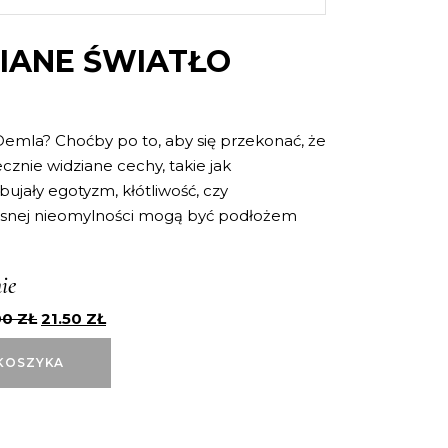
IANE ŚWIATŁO
Demla? Choćby po to, aby się przekonać, że
ecznie widziane cechy, takie jak
bujały egotyzm, kłótliwość, czy
asnej nieomylności mogą być podłożem
ie
00
ZŁ
21.50
ZŁ
KOSZYKA