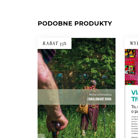
PODOBNE PRODUKTY
RABAT 35%
WY
ZAMALOWANE OKNA
Mieli tu swoją małą wspólnotę – i
TO
dużą nieufność wobec siebie.
Premiera 25 maja
27.30
zł
42.00
zł
KSIĄŻKA DO
KOSZYKA