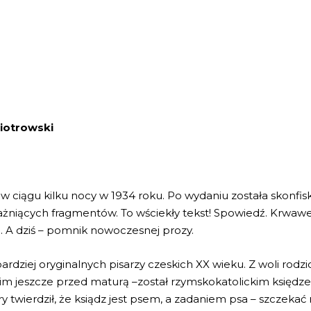
Piotrowski
w ciągu kilku nocy w 1934 roku. Po wydaniu została skonfi
ażniących fragmentów. To wściekły tekst! Spowiedź. Krwawe 
. A dziś – pomnik nowoczesnej prozy.
bardziej oryginalnych pisarzy czeskich XX wieku. Z woli ro
z nim jeszcze przed maturą –został rzymskokatolickim księ
 twierdził, że ksiądz jest psem, a zadaniem psa – szczeka