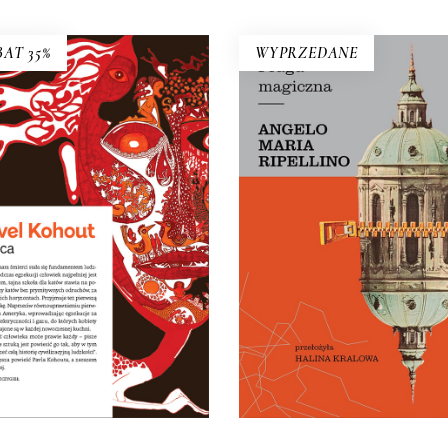
AT 35%
WYPRZEDANE
KACICA
wieść o dziewczynce, która
PRAGA MAGICZN
zdała do liceum teatralnego,
Oto – jak mówi Mariusz
 poszła do szkoły dla katów.
Szczygieł – biblia kultury cze
cydzieło czarnego humoru!
Dla miłośników Pragi i czes
31.20
zł
48.00
zł
kultury – lektura niezbędn
29.50
zł
59.00
zł
KSIĄŻKA DO
KOSZYKA
E-BOOK DO
E-BOOK DO
KOSZYKA
KOSZYKA