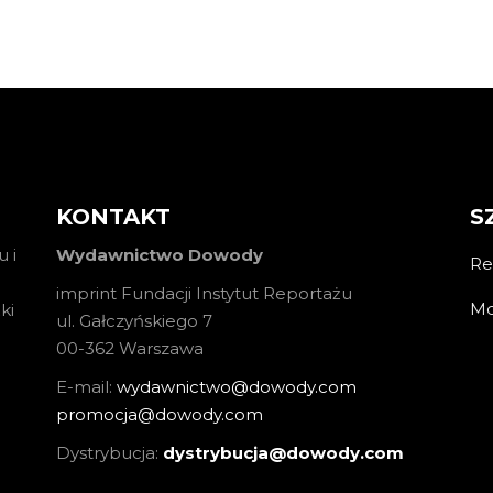
KONTAKT
S
 i
Wydawnictwo Dowody
Re
imprint Fundacji Instytut Reportażu
Mo
ki
ul. Gałczyńskiego 7
00-362 Warszawa
E-mail:
wydawnictwo@dowody.com
promocja@dowody.com
Dystrybucja:
dystrybucja@dowody.com