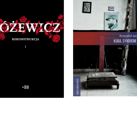
KUBA. SYNDROM WY
Rewolucja i dysydenci, Kub
RÓŻEWICZ.
walczące o podpaski i
KONSTRUKCJA (tom 1)
Kubańczycy, którzy obraż
a pytanie: „Kim jesteś?”,
rewolucję szortami i sandał
eusz Różewicz odpowiedział
Jest tu dawna świetnoś
zed laty: „Kto mnie uważnie
Hawany, są prosięta hodow
czyta, ten wie”.
wannach i jest krowa – boha
32.50
zł
65.00
zł
rewolucji.
22.00
zł
44.00
zł
E-BOOK DO
E-BOOK DO
KOSZYKA
KOSZYKA