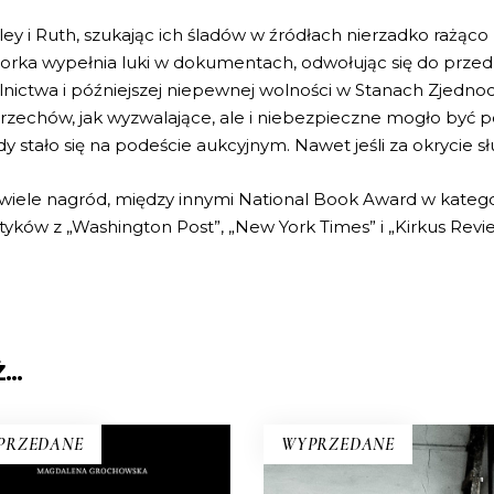
hley i Ruth, szukając ich śladów w źródłach nierzadko rażą
orka wypełnia luki w dokumentach, odwołując się do prze
nictwa i późniejszej niepewnej wolności w Stanach Zjedno
rzechów, jak wyzwalające, ale i niebezpieczne mogło być po
dy stało się na podeście aukcyjnym. Nawet jeśli za okrycie s
 wiele nagród, między innymi National Book Award w kategori
tyków z „Washington Post”, „New York Times” i „Kirkus Revi
Ż…
PRZEDANE
WYPRZEDANE