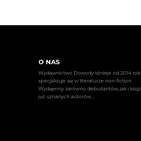
O NAS
Wydawnictwo Dowody istnieje od 2014 roku
specjalizuje się w literaturze non-fiction.
Wydajemy zarówno debiutantów, jak i książ
już uznanych autorów
…