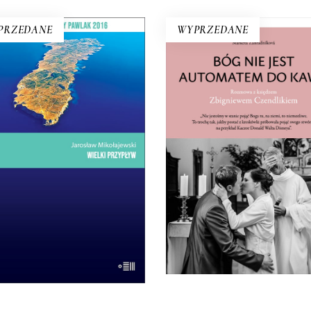
PRZEDANE
WYPRZEDANE
BÓG NIE JEST
WIELKI PRZYPŁYW
AUTOMATEM DO KAW
Mikołajewski z czułością i
ROZMOWA Z KSIĘDZ
ikatnością kreśli reporterski
ZBIGNIEWEM
rtret wyspy – przedsionka
CZENDLIKIEM
emi Obiecanej uchodźców.
Ksiądz Zbigniew Czendlik m
pedusa jest kroplą: skupiają
co myśli, nie chodzi w suta
się w niej jak w soczewce
ani koloratce, a poranne m
oblemy, z którymi musi się
przeniósł na dziewiątą, bo k
mierzyć dzisiejsza Europa.
wstał na szóstą?
14.50
zł
E-BOOK DO
29.00
zł
E-BOOK DO
KOSZYKA
KOSZYKA