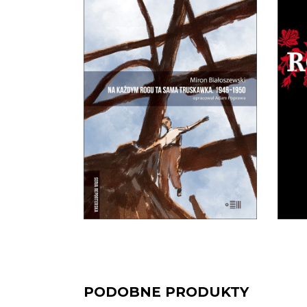
NA KAŻDYM ROGU TA
RE
SAMA TRUSKAWKA
N
Zupełnie nowe miasto. Jakaś
Tad
inna Warszawa na starych
pr
śmieciach. Skąd się wzięła?
25.00
zł
50.00
zł
E-BOOK DO
KOSZYKA
PODOBNE PRODUKTY