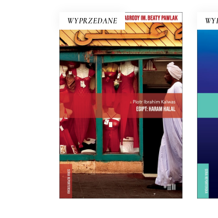
WYPRZEDANE
WY
EGIPT: HARAM HALAL
del
„Haram” – to zakaz, „halal” –
po
przyzwolenie. I tak niektóre
Zi
lakiery do paznokci są dla
Lam
muzułmanek halal, niektóre
haram, ale ciężko się w tym
pr
zorientować nawet Egipcjanom.
z
E-BOOK DO
KOSZYKA