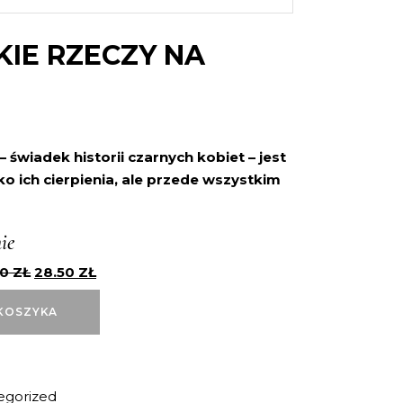
IE RZECZY NA
 świadek historii czarnych kobiet – jest
o ich cierpienia, ale przede wszystkim
ie
00
ZŁ
28.50
ZŁ
KOSZYKA
egorized