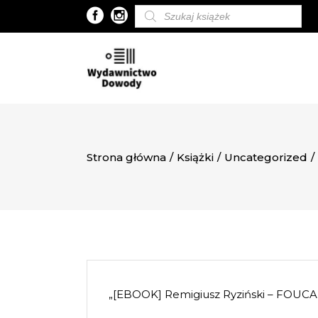
Wyszukiwarka
produktów
Strona główna
/
Książki
/
Uncategorized
/
„[EBOOK] Remigiusz Ryziński – FOUC