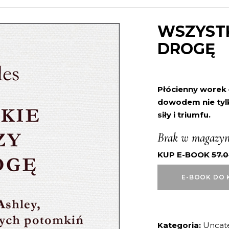
WSZYSTK
DROGĘ
Płócienny worek –
dowodem nie tylk
siły i triumfu.
Brak w magazyn
KUP E-BOOK
57.
E-BOOK DO 
Kategoria:
Uncat