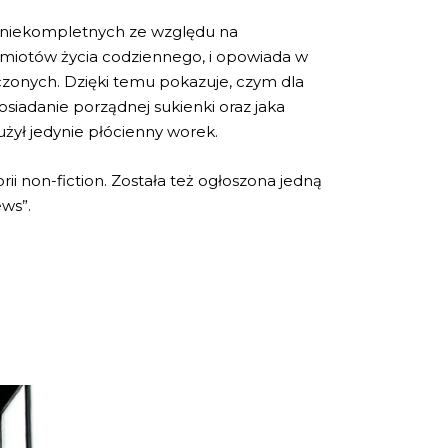
co niekompletnych ze względu na
dmiotów życia codziennego, i opowiada w
czonych. Dzięki temu pokazuje, czym dla
siadanie porządnej sukienki oraz jaka
łużył jedynie płócienny worek.
i non-fiction. Została też ogłoszona jedną
ews”.