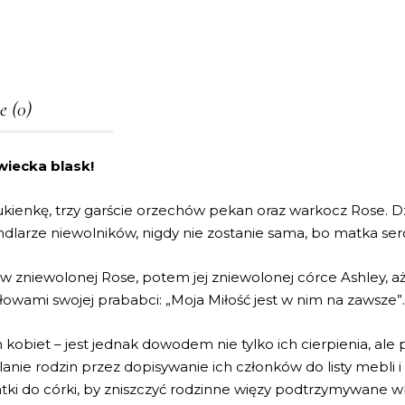
e (0)
wiecka blask!
kienkę, trzy garście orzechów pekan oraz warkocz Rose. D
andlarze niewolników, nigdy nie zostanie sama, bo matka ser
rw zniewolonej Rose, potem jej zniewolonej córce Ashley, 
słowami swojej prababci: „Moja Miłość jest w nim na zawsze”.
kobiet – jest jednak dowodem nie tylko ich cierpienia, ale p
anie rodzin przez dopisywanie ich członków do listy mebli i
atki do córki, by zniszczyć rodzinne więzy podtrzymywane 