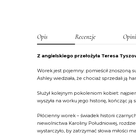
Opis
Recenzje
Opini
Z angielskiego przełożyła Teresa Tyszo
Worek jest pojemny: pomieścił znoszoną su
Ashley wiedziała, że chociaż sprzedali ją h
Służył kolejnym pokoleniom kobiet: najpie
wyszyła na worku jego historię, kończąc ją 
Płócienny worek – świadek historii czarnych 
niewolnictwa Karoliny Południowej, rozdziel
wystarczyło, by zatrzymać słowa miłości m