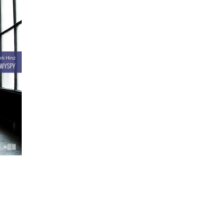
SPY
anki
ają
ami.
ć
ane w
terka