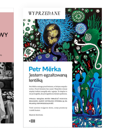
WYPRZEDANE
Y.
JESTEM EGZALTOWANĄ
EM
LENTILKĄ
Opowiadania surrealistyczne,
science fiction o dewiantach,
ówi,
horror erotyczny, pornograficzna
nnie
krytyka społeczna. Ta książką
sze
wprawiła w zdumienie nawet
to by
czeskich czytelników!
E-BOOK DO
KOSZYKA