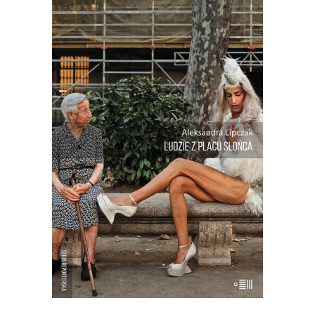
[EBOOK] Aleksandra Lipczak –
LUDZIE Z PLACU SŁOŃCA
Franek Kanalarz – deweloper, który
postawił miasto pośrodku pustyni.
Susana, która zamówiła w banku
whoppera z serem, bo przestała się bać.
Manuel, który przez 30 lat nie wychodził
z domu. Pedro, syn obwoźnego
handlarza, który zamiast mówić “Nie ma
Boga, […]
19.50
zł
39.00
zł
KSIĄŻKA DO KOSZYKA