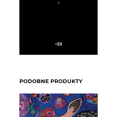
mnie uważnie czyta, ten wie”.
32.50
zł
65.00
zł
E-BOOK DO KOSZYKA
PODOBNE PRODUKTY
[EBOOK] Ivana Myskova – BIAŁE
ZWIERZĘTA SĄ BARDZO