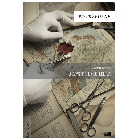
WYPRZEDANE
[EBOOK] Kamil Bałuk –
WSZYSTKIE DZIECI LOUISA
Ta historia zelektryzowała Holandię, ale
to młody polski reporter napisał o niej
najpełniej. Podczas swojego
drobiazgowego reporterskiego
śledztwa Kamil Bałuk szukał
odpowiedzi na pytanie, jak doszło do
tego, że jeden człowiek został ojcem
ponad dwusetki dzieci – i kim są […]