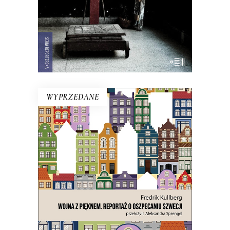
22.00
zł
44.00
zł
E-BOOK DO KOSZYKA
WYPRZEDANE
WOJNA Z PIĘKNEM. REPORTAŻ
O OSZPECANIU SZWECJI
Czy chodzi o ten osobliwy szwedzki
strach przed tym, co
nienowoczesne? Na to wygląda.