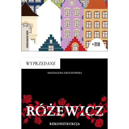
21.50
zł
43.00
zł
E-BOOK DO KOSZYKA
WYPRZEDANE
RÓŻEWICZ. REKONSTRUKCJA
(tom 1)
Na pytanie: „Kim jesteś?”, Tadeusz
Różewicz odpowiedział przed laty: „Kto