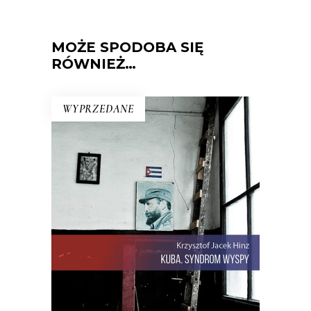
MOŻE SPODOBA SIĘ
RÓWNIEŻ…
WYPRZEDANE
KUBA. SYNDROM WYSPY
Rewolucja i dysydenci, Kubanki
walczące o podpaski i Kubańczycy,
którzy obrażają rewolucję szortami i
sandałami. Jest tu dawna świetność
Hawany, są prosięta hodowane w
wannach i jest krowa – bohaterka
rewolucji.