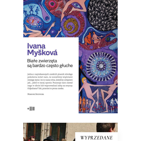
CZĘSTO GŁUCHE
To historie ludzi, którzy wydają się do
nas bardzo podobni, ale w pewnej chwili
robią coś zupełnie nieoczekiwanego.
Ludzi, którzy są uwięzieni w swoim
życiu jak… biały jeleń w starej oponie.
Ludzi, którzy stają nago w oknie, nie
znoszą świąt, […]
19.50
zł
39.00
zł
KSIĄŻKA DO KOSZYKA
WYPRZEDANE