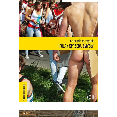
[EBOOK] Konrad Oprzędek –
POLAK SPRZEDA ZMYSŁY
Mariusz Szczygieł o książce: Wreszcie
możemy zobaczyć siebie! Nie ma o
Polsce takich książek jak debiut Konrada
Oprzędka. Wariackich, ale pogodnych.
Smutnych, ale nie przygnębiających.
Moje pokolenie w połowie lat 80. żyło
podniecającym filmem
dokumentalnym „Oto Ameryka”.
Emitowany nocą w […]