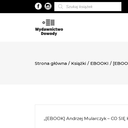
Wyszukiwarka
produktów
Strona główna
/
Książki
/
EBOOKI
/
[EBOO
„[EBOOK] Andrzej Mularczyk – CO SIĘ 