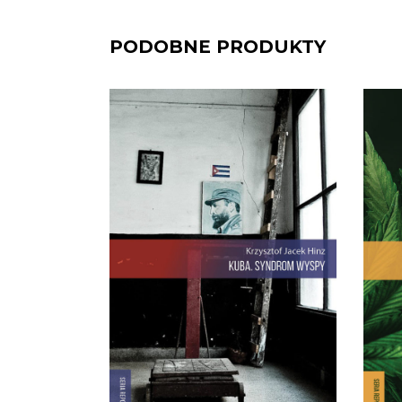
PODOBNE PRODUKTY
[EBOOK] Krzysztof Jacek
[E
Hinz – KUBA. SYNDROM
WYSPY
Krzysztof Jacek Hinz rozpoczyna
swoją opowieść o Kubie w dniu,
Ast
w którym obudził go telewizyjny
Cro
komunikat, że oto został
Stw
wrogiem rewolucji. Paszkwilancki
No
wstępniak o polskim dyplomacie
List
napisał w „Granmie” sam Fidel…
stos
Kuba. Syndrom wyspy to
reporterska książka o wyspie
ma
Fidela […]