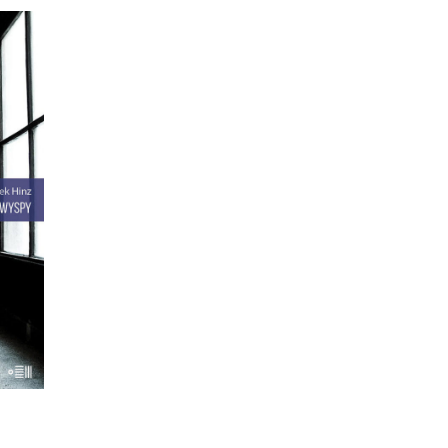
SPY
anki
ają
ami.
ć
ane w
terka