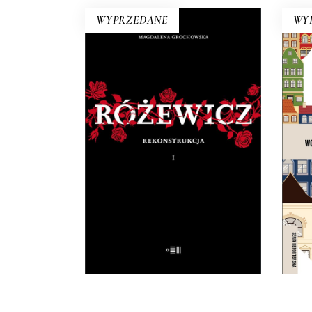
WYPRZEDANE
WY
RÓŻEWICZ.
REKONSTRUKCJA (tom 1)
O
Na pytanie: „Kim jesteś?”,
C
Tadeusz Różewicz odpowiedział
szw
przed laty: „Kto mnie uważnie
czyta, ten wie”.
32.50
zł
65.00
zł
E-BOOK DO
KOSZYKA