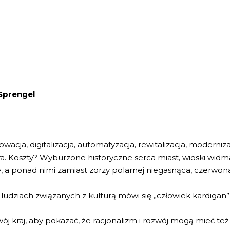
Sprengel
acja, digitalizacja, automatyzacja, rewitalizacja, moderniza
ltra. Koszty? Wyburzone historyczne serca miast, wioski wid
e, a ponad nimi zamiast zorzy polarnej niegasnąca, czerwon
 ludziach związanych z kulturą mówi się „człowiek kardigan” 
ój kraj, aby pokazać, że racjonalizm i rozwój mogą mieć te