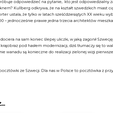
Próbuje odpowiedzieć na pytanie, kto jest odpowiedzialny z
ięknem? Kullberg odkrywa, że na kształt szwedzkich miast c
eporter ustala, że tylko w latach sześćdziesiątych XX wiek
00 – jednocześnie prawie jedna trzecia architektów mie
ciera na sam koniec ślepej uliczki, w jaką zagonił Szwecję
rajobraz pod hasłem modernizacji, dziś tłumaczy się to wa
ie wanadu są konieczne do realizacji zielonej wizji pierw
cztówki ze Szwecji. Dla nas w Polsce to pocztówka z przys
Ż…