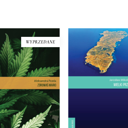
BOOK] Aleksandra Pezda
[EBOOK] Jarosław
– ZDROWAŚ MARIO.
Mikołajewski – WIEL
WYPRZEDANE
REPORTAŻE O
PRZYPŁYW
MEDYCZNEJ
Lampedusa. Włoska wyspa,
MARIHUANIE
bliżej stąd do Afryki niż do W
ma. Choroba Leśniowskiego-
Dwadzieścia kilometró
hna. Padaczka lekooporna.
kwadratowych lądu na Mo
ardnienie rozsiane. Migrena.
Śródziemnym. Najwyższ
wotwory. Przewlekłe bóle.
wzniesienie: sto trzydzieści 
a chorób, w leczeniu których
metry. Drzew prawie nie 
uje się medyczną marihuanę,
Ptaki tylko przelatują nad w
jest długa. Ale medyczna
jesienią z Europy do Afryk
rihuana to w Polsce temat
wiosną – […]