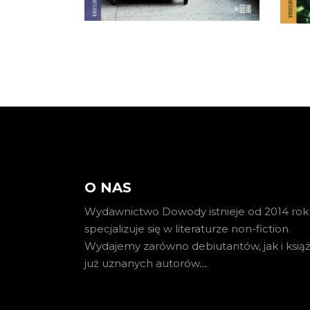
ta
22.00
zł
44.00
zł
o
KSIĄŻKA DO
KOSZYKA
O NAS
Wydawnictwo Dowody istnieje od 2014 roku
specjalizuje się w literaturze non-fiction.
Wydajemy zarówno debiutantów, jak i książ
już uznanych autorów
…