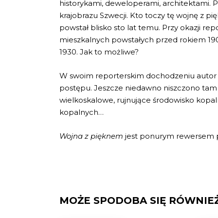
historykami, deweloperami, architektami. 
krajobrazu Szwecji. Kto toczy tę wojnę z p
powstał blisko sto lat temu. Przy okazji r
mieszkalnych powstałych przed rokiem 19
1930. Jak to możliwe?
W swoim reporterskim dochodzeniu autor do
postępu. Jeszcze niedawno niszczono tam k
wielkoskalowe, rujnujące środowisko kopaln
kopalnych…
Wojna z pięknem
jest ponurym rewersem po
MOŻE SPODOBA SIĘ RÓWNIE