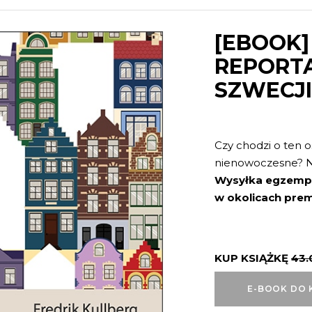
[EBOOK]
REPORTA
SZWECJI
Czy chodzi o ten o
nienowoczesne? N
Wysyłka egzemp
w okolicach premi
KUP KSIĄŻKĘ
43
E-BOOK DO 