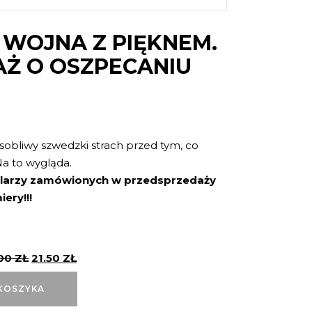
 WOJNA Z PIĘKNEM.
Ż O OSZPECANIU
sobliwy szwedzki strach przed tym, co
a to wygląda.
larzy zamówionych w przedsprzedaży
ery!!!
.00
ZŁ
21.50
ZŁ
KOSZYKA