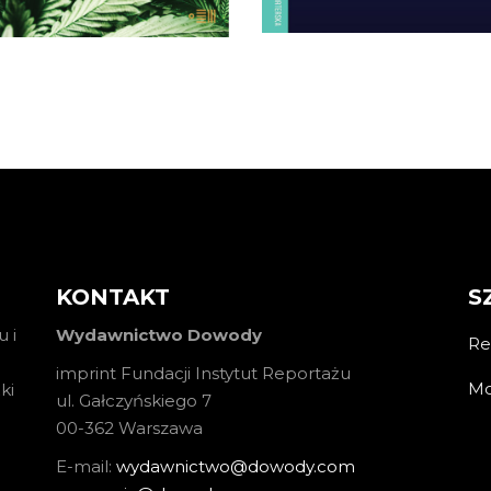
bu. Większości kojarzy się z
14.50
zł
29.00
zł
durzaniem, nie leczeniem.
Teoretycznie od 2017 […]
KSIĄŻKA DO
KOSZYKA
KONTAKT
S
 i
Wydawnictwo Dowody
Re
imprint Fundacji Instytut Reportażu
Mo
ki
ul. Gałczyńskiego 7
00-362 Warszawa
E-mail:
wydawnictwo@dowody.com