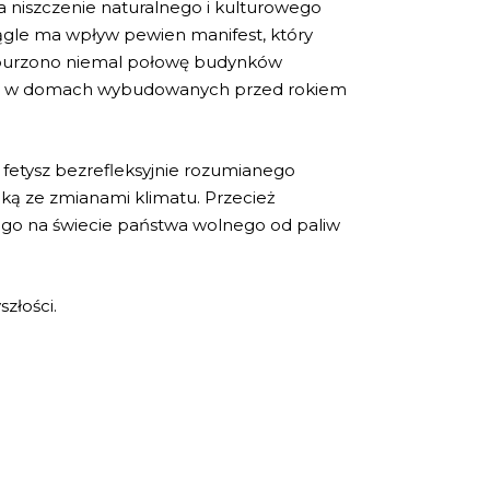
a niszczenie naturalnego i kulturowego
iągle ma wpływ pewien manifest, który
u wyburzono niemal połowę budynków
szka w domach wybudowanych przed rokiem
 fetysz bezrefleksyjnie rozumianego
lką ze zmianami klimatu. Przecież
szego na świecie państwa wolnego od paliw
złości.