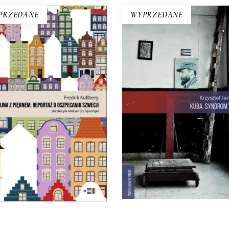
PRZEDANE
WYPRZEDANE
KUBA. SYNDROM WY
WOJNA Z PIĘKNEM.
Rewolucja i dysydenci, Kub
REPORTAŻ O
walczące o podpaski i
SZPECANIU SZWECJI
Kubańczycy, którzy obraż
rewolucję szortami i sandał
zy chodzi o ten osobliwy
Jest tu dawna świetnoś
edzki strach przed tym, co
Hawany, są prosięta hodow
nienowoczesne? Na to
wannach i jest krowa – boha
wygląda.
rewolucji.
21.50
zł
43.00
zł
22.00
zł
44.00
zł
E-BOOK DO
E-BOOK DO
KOSZYKA
KOSZYKA