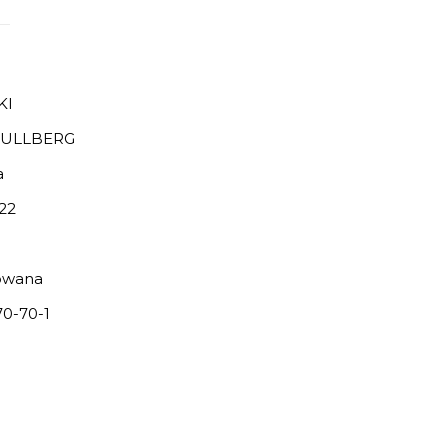
KI
KULLBERG
a
22
owana
0-70-1