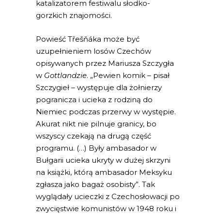
katalizatorem festiwalu słodko-
gorzkich znajomości.
Powieść Třešňáka może być
uzupełnieniem losów Czechów
opisywanych przez Mariusza Szczygła
w
Gottlandzie
. „Pewien komik – pisał
Szczygieł – występuje dla żołnierzy
pogranicza i ucieka z rodziną do
Niemiec podczas przerwy w występie.
Akurat nikt nie pilnuje granicy, bo
wszyscy czekają na drugą część
programu. (…) Były ambasador w
Bułgarii ucieka ukryty w dużej skrzyni
na książki, którą ambasador Meksyku
zgłasza jako bagaż osobisty”. Tak
wyglądały ucieczki z Czechosłowacji po
zwycięstwie komunistów w 1948 roku i