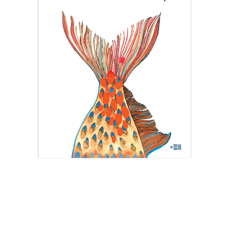
W 1983 roku pismo dla wędkarzy
postanowiło pomóc uznanej reporterce
– bezrobotnej w stanie wojennym. Tam
Hanna Krall mogła publikować bez
weryfikacji, bo w końcu trudno pisać
wywrotowe treści, pisząc o rybach. A
jednak…
24.05
zł
37.00
zł
KSIĄŻKA DO KOSZYKA
E-BOOK DO KOSZYKA