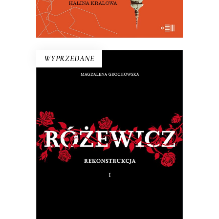
E-BOOK DO KOSZYKA
WYPRZEDANE
RÓŻEWICZ. REKONSTRUKCJA
(tom 1)
Na pytanie: „Kim jesteś?”, Tadeusz
Różewicz odpowiedział przed laty: „Kto
mnie uważnie czyta, ten wie”.
32.50
zł
65.00
zł