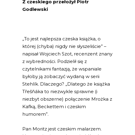
Z czeskiego przełożył Piotr
Godlewski
„To jest najlepsza czeska książka, o
której (chyba) nigdy nie słyszeliście” –
napisał Wojciech Szot, recenzent znany
z wybredności. Podzielił się z
czytelnikami fantazją, że wspaniale
byłoby ją zobaczyć wydaną w serii
Stehlík. Dlaczego? „Dlatego że książka
Třešňáka to niezwykle sprawne (i
niezbyt obszerne) połączenie Mrożka z
Kafką, Beckettem i czeskim
humorem”.
Pan Moritz jest czeskim malarzem.