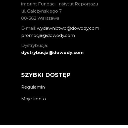
imprint Fundacji Instytut Reportażu
ul. Gałczyńskiego 7
00-362 Warszawa
E-mail:
wydawnictwo@dowody.com
promocja@dowody.com
Dystrybucja:
dystrybucja@dowody.com
SZYBKI DOSTĘP
Regulamin
Moje konto