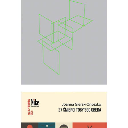
Wybór najważniejszych esejów i
wywiadów prasowych Jolanty Brach-
Czainy
.
26.00
zł
40.00
zł
KSIĄŻKA DO KOSZYKA
E-BOOK DO KOSZYKA