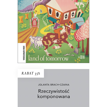
Ludzie nie posiadają krainy – to ona
posiada ludzi.
45.44
zł
69.90
zł
KSIĄŻKA DO KOSZYKA
E-BOOK DO KOSZYKA
RABAT 35%
RZECZYWISTOŚĆ
KOMPONOWANA