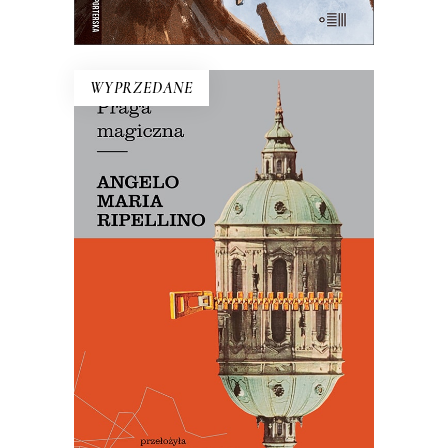
E-BOOK DO KOSZYKA
WYPRZEDANE
PRAGA MAGICZNA
Oto – jak mówi Mariusz Szczygieł –
biblia kultury czeskiej. Dla miłośników
Pragi i czeskiej kultury – lektura
niezbędna.
29.50
zł
59.00
zł