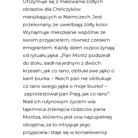
Utrzymuje się z malowania żółtych
obrazów dla Chińczyków
mieszkających w Niemczech. Jest
przekonany, że uwielbiają żółty kolor.
Wynajmuje mieszkanie wspólnie ze
swoim przyjacielem, również czeskim
emigrantem. Każdy dzień rozpoczynają
od rytuału jajka: „Pan Moritz podszedł
do stołu, siadł na jednym z dwóch
krzeseł i, jak co rano, obtłukł swe jajko o
kant biurka. – Niech pan nie obtłukuje
co rano swego jajka o moje biurko! –
zaprotestował pan Prag, jak co rano”.
Nad ich rutynowym życiem wisi
tajemnica zniknięcia rodziców pana
Moritza, któremu jest ona najzupełniej
obojętna, za to intryguje jego
przyjaciela i staje się w konsekwencji