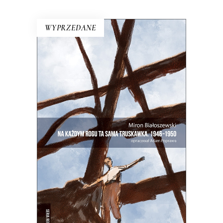
WYPRZEDANE
NA KAŻDYM ROGU TA SAMA
TRUSKAWKA
Zupełnie nowe miasto. Jakaś inna
Warszawa na starych śmieciach. Skąd
się wzięła?
25.00
zł
50.00
zł