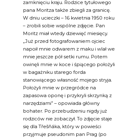
zamknięciu kraju. Rodzice tytułowego
pana Moritza także zbiegli za granicę.
W dniu ucieczki – 16 kwietnia 1950 roku
– zrobili sobie wspólne zdjęcie. Pan
Moritz miał wtedy dziewięć miesięcy.
„Już przed fotografowaniem ojciec
napoił mnie odwarem z maku i wlał we
mnie jeszcze pół setki rumu. Potem
owinęli mnie w koce i śpiącego położyli
w bagażniku starego forda
stanowiącego własność mojego stryja.
Położyli mnie w przegródce na
zapasowa oponę i przykryli skrzynką z
narzędziami” – opowiada główny
bohater. Po przebudzeniu nigdy już
rodziców nie zobaczył. To zdjęcie staje
się dla Třešňáka, który w powieści
przyjmuje pseudonim pan Prag (po