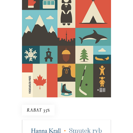
27 ŚMIERCI TOBY’EGO OBEDA
Najgłośniejszy debiut reporterski
ostatnich lat!
29.95
zł
59.90
zł
E-BOOK DO KOSZYKA
RABAT 35%
SMUTEK RYB