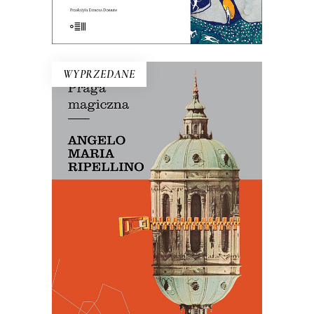
E-BOOK DO KOSZYKA
WYPRZEDANE
PRAGA MAGICZNA
Oto – jak mówi Mariusz Szczygieł –
biblia kultury czeskiej. Dla miłośników
Pragi i czeskiej kultury – lektura
niezbędna.
29.50
zł
59.00
zł