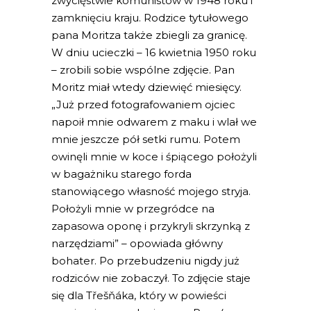
zwycięstwie komunistów w 1948 roku i
zamknięciu kraju. Rodzice tytułowego
pana Moritza także zbiegli za granicę.
W dniu ucieczki – 16 kwietnia 1950 roku
– zrobili sobie wspólne zdjęcie. Pan
Moritz miał wtedy dziewięć miesięcy.
„Już przed fotografowaniem ojciec
napoił mnie odwarem z maku i wlał we
mnie jeszcze pół setki rumu. Potem
owinęli mnie w koce i śpiącego położyli
w bagażniku starego forda
stanowiącego własność mojego stryja.
Położyli mnie w przegródce na
zapasowa oponę i przykryli skrzynką z
narzędziami” – opowiada główny
bohater. Po przebudzeniu nigdy już
rodziców nie zobaczył. To zdjęcie staje
się dla Třešňáka, który w powieści