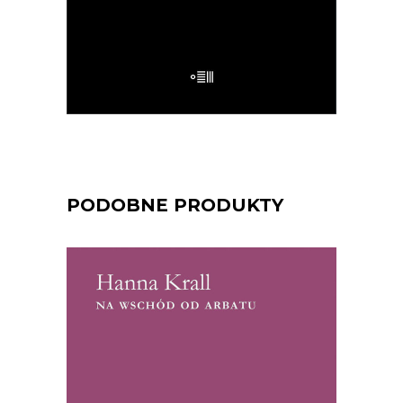
E-BOOK DO KOSZYKA
PODOBNE PRODUKTY
[EBOOK] Hanna Krall – NA
WSCHÓD OD ARBATU
Hanna Krall jako korespondentka
„Polityki”, napisała na przełomie lat 60. i
70. serię reportaży ze Związku