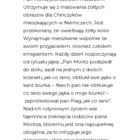
Utrzymuje się z malowania żółtych
obrazów dla Chińczyków
mieszkających w Niemczech. Jest
przekonany, że uwielbiają żółty kolor.
Wynajmuje mieszkanie wspólnie ze
swoim przyjacielem, również czeskim
emigrantem. Każdy dzień rozpoczynają
od rytuału jajka: „Pan Moritz podszedł
do stołu, siadł na jednym z dwóch
krzeseł i, jak co rano, obtłukł swe jajko o
kant biurka. – Niech pan nie obtłukuje
co rano swego jajka o moje biurko! –
zaprotestował pan Prag, jak co rano”.
Nad ich rutynowym życiem wisi
tajemnica zniknięcia rodziców pana
Moritza, któremu jest ona najzupełniej
obojętna, za to intryguje jego
przyjaciela i staje się w konsekwencji