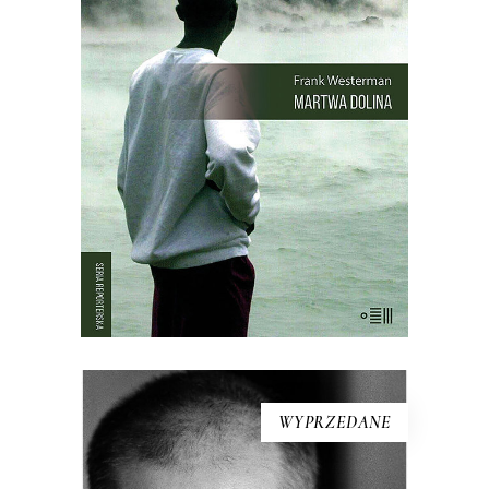
21 sierpnia 1986 roku wieczorem,
księżyc był wtedy w nowiu, z doliny w
północno-wschodnim Kamerunie
zniknęło wszelkie życie. Kurczaki,
pawiany, zebu i ptaki leżały martwe w
trawie – tak samo jak dwa tysiące
mężczyzn, kobiet i dzieci. Nie było
żadnych […]
WYPRZEDANE
[EBOOK] Aleksandar Hemon –