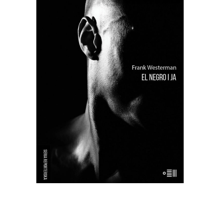
[EBOOK] Frank Westerman – EL
NEGRO I JA
“El Negro i ja” to reporterska próba
odtworzenia życia tzw. buszmena z
Banyoles – zmumifikowanego,
wypchanego człowieka, który był
wystawiany publicznie aż do lat 90. XX
wieku jako eksponat muzealny. Frank
Westerman, holenderski reporter,
próbuje przywrócić buszmenowi z
Banyoles jego […]