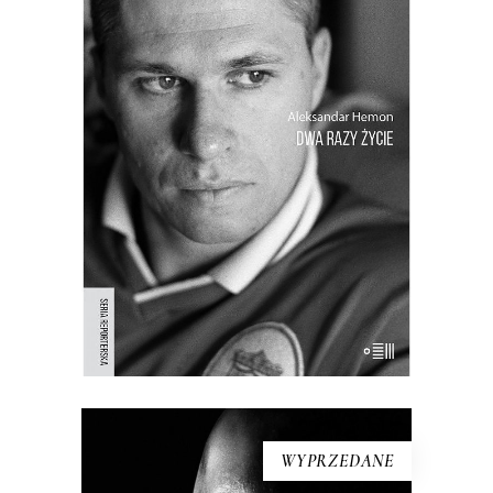
DWA RAZY ŻYCIE. BOŚNIA I
AMERYKA
Osobista opowieść amerykańsko-
bośniackiego pisarza o chłopięcych
latach spędzonych w Jugosławii i o
przymusowej emigracji, o utracie
przeszłości i przymusie odnalezienia się
w nowej teraźniejszości. “Wojna przyszła
do nas i teraz czekaliśmy na to, kto
przeżyje, kto będzie zabijał i kto […]
WYPRZEDANE