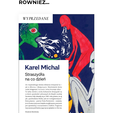
RÓWNIEŻ…
WYPRZEDANE
STRASZYDŁA NA CO DZIEŃ
Opowiadania, w których do
racjonalnego świata wkracza
irracjonalne: niedźwiedź umie
księgować, a kurczak brukuje ulice…
Jedna z najbardziej kultowych czeskich
książek XX wieku.
19.50
zł
39.00
zł