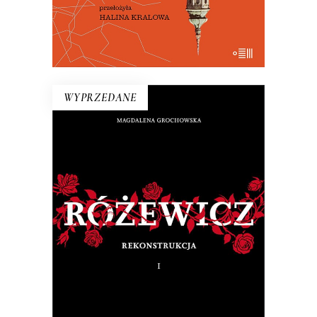
E-BOOK DO KOSZYKA
WYPRZEDANE
RÓŻEWICZ. REKONSTRUKCJA
(tom 1)
Na pytanie: „Kim jesteś?”, Tadeusz
Różewicz odpowiedział przed laty: „Kto
mnie uważnie czyta, ten wie”.
32.50
zł
65.00
zł