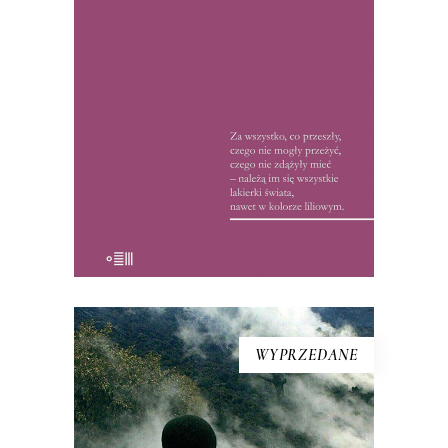
Radzieckiego. W czasach peerelowskiej
cenzury, reportaże te zostały uznane
przez recenzentów za wydarzenie. Od
kolegów z tygodnika reporterka
usłyszała: „Na zebraniach redakcyjnych
pani teksty, […]
15.50
zł
32.00
zł
KSIĄŻKA DO KOSZYKA
WYPRZEDANE
[EBOOK] Frank Westerman –
MARTWA DOLINA