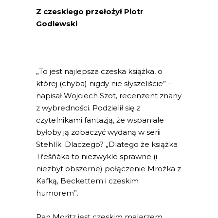
Z czeskiego przełożył Piotr
Godlewski
„To jest najlepsza czeska książka, o
której (chyba) nigdy nie słyszeliście” –
napisał Wojciech Szot, recenzent znany
z wybredności. Podzielił się z
czytelnikami fantazją, że wspaniale
byłoby ją zobaczyć wydaną w serii
Stehlík. Dlaczego? „Dlatego że książka
Třešňáka to niezwykle sprawne (i
niezbyt obszerne) połączenie Mrożka z
Kafką, Beckettem i czeskim
humorem”.
Pan Moritz jest czeskim malarzem.