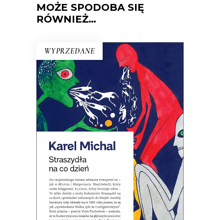
MOŻE SPODOBA SIĘ
RÓWNIEŻ…
WYPRZEDANE
STRASZYDŁA NA CO DZIEŃ
Opowiadania, w których do
racjonalnego świata wkracza
irracjonalne: niedźwiedź umie
księgować, a kurczak brukuje ulice…
Jedna z najbardziej kultowych czeskich
książek XX wieku.
19.50
zł
39.00
zł