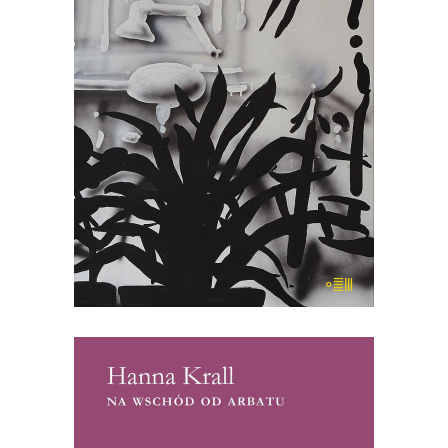
polskim rynku wydawniczym jeszcze
nie było. Książka ta jest kolażem, na
który składają się miniatury Mariusza
Szczygła z własnego i cudzego życia
oraz powieść z 1959 roku „Portret z
pamięci” zapomnianego dziś pisarza,
Stanisława […]
22.00
zł
44.00
zł
KSIĄŻKA DO KOSZYKA
[EBOOK] Hanna Krall – NA
WSCHÓD OD ARBATU
Hanna Krall jako korespondentka