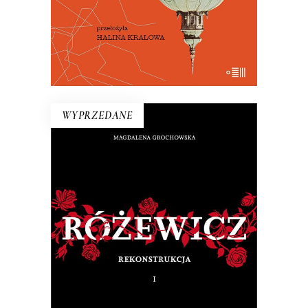
E-BOOK DO KOSZYKA
WYPRZEDANE
RÓŻEWICZ. REKONSTRUKCJA
(tom 1)
Na pytanie: „Kim jesteś?”, Tadeusz
Różewicz odpowiedział przed laty: „Kto
mnie uważnie czyta, ten wie”.