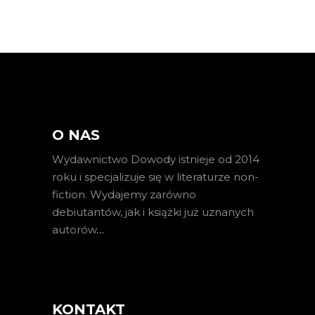
O NAS
Wydawnictwo Dowody istnieje od 2014
roku i specjalizuje się w literaturze non-
fiction. Wydajemy zarówno
debiutantów, jak i książki już uznanych
autorów
…
KONTAKT