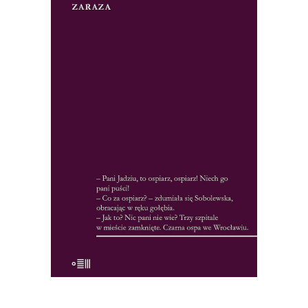
[EBOOK] Jerzy Ambroziewicz –
ZARAZA
Zamknięte miasto. Kursujące nocami
karetki. Mieszkańcy porywani przez
ludzi w ciężkich gumowych
kombinezonach z maskami na
twarzach. To nie scenariusz filmu
science-fiction, ale fabuła Zarazy –
reporterskiej opowieści o epidemii ospy,
która wybuchła we Wrocławiu w
czasach, gdy większość lekarzy […]
19.50
zł
39.00
zł
KSIĄŻKA DO KOSZYKA