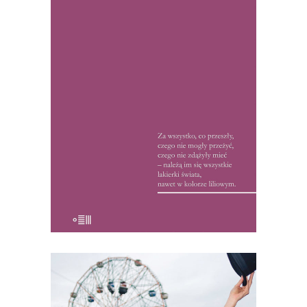
„Polityki”, napisała na przełomie lat 60. i
70. serię reportaży ze Związku
Radzieckiego. W czasach peerelowskiej
cenzury, reportaże te zostały uznane
przez recenzentów za wydarzenie. Od
kolegów z tygodnika reporterka
usłyszała: „Na zebraniach redakcyjnych
pani teksty, […]
15.50
zł
32.00
zł
KSIĄŻKA DO KOSZYKA
[EBOOK] Karolina Sulej –
WSZYSCY JESTEŚMY DZIWNI.