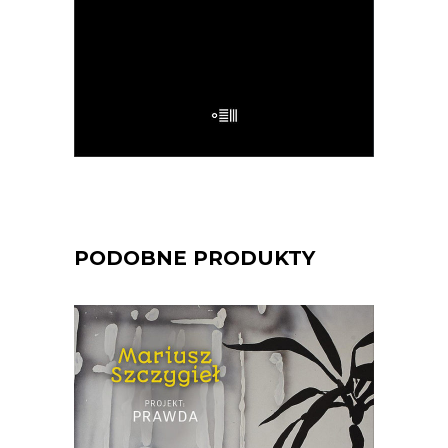
32.50
zł
65.00
zł
E-BOOK DO KOSZYKA
PODOBNE PRODUKTY
[EBOOK] Mariusz Szczygieł –
PROJEKT PRAWDA
„Projekt: prawda” to pozycja, jakiej na