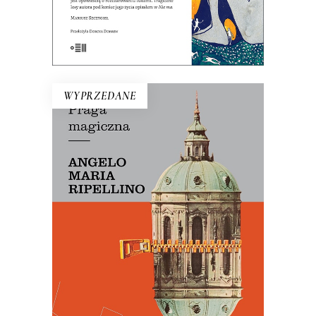
E-BOOK DO KOSZYKA
WYPRZEDANE
PRAGA MAGICZNA
Oto – jak mówi Mariusz Szczygieł –
biblia kultury czeskiej. Dla miłośników
Pragi i czeskiej kultury – lektura
niezbędna.
29.50
zł
59.00
zł