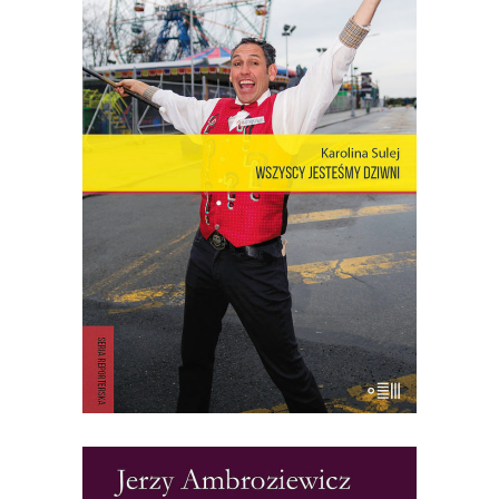
OPOWIEŚCI Z CONEY ISLAND
Coney Island – dzielnica Nowego Jorku,
gdzie miasto łączy się z oceanem,
niegdyś stolica światowej rozrywki,
cyrków, wesołych miasteczek – to wciąż
rezerwuar estetyki, idei, marzeń i lęków,
z których jest zbudowana popkultura i
nasze człowieczeństwo. Opowieść o
Coney – […]
18.00
zł
36.00
zł
KSIĄŻKA DO KOSZYKA