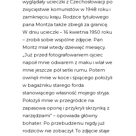
wyglądały ucieczki z Czechosłowacji po
zwycięstwie komunistów w 1948 roku i
zamknięciu kraju. Rodzice tytułowego
pana Moritza także zbiegli za granicę.
W dniu ucieczki – 16 kwietnia 1950 roku
– zrobili sobie wspólne zdjęcie. Pan
Moritz miał wtedy dziewięć miesięcy.
„Już przed fotografowaniem ojciec
napoił mnie odwarem z maku i wlał we
mnie jeszcze pół setki rumu. Potem
owinęli mnie w koce i śpiącego położyli
w bagażniku starego forda
stanowiącego własność mojego stryja.
Położyli mnie w przegródce na
zapasowa oponę i przykryli skrzynką z
narzędziami” – opowiada główny
bohater. Po przebudzeniu nigdy już
rodziców nie zobaczył. To zdjęcie staje