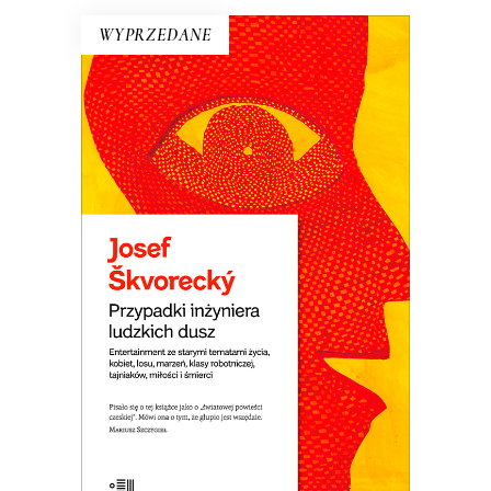
WYPRZEDANE
PRZYPADKI INŻYNIERA
LUDZKICH DUSZ
Powieść rzeka. Płyną nią setki
dramatycznych i śmiesznych ludzkich
losów. Wojna i komunizm. Miłość do
dziewcząt i saksofonu. Ucieczka z kraju i
tęsknota za domem. Jedna z
najlepszych czeskich powieści.
E-BOOK DO KOSZYKA