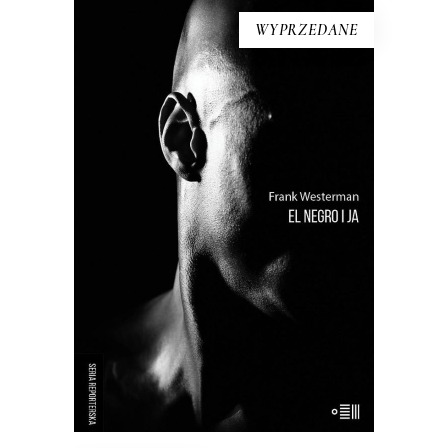
WYPRZEDANE
EL NEGRO I JA
Próba odtworzenia życia tzw.
buszmena z Banyoles – wypchanego
człowieka, który był eksponatem
muzealnym aż do lat 90. XX wieku.
Holenderki reporter przywraca
buszmenowi z Banyoles ludzką
godność i stawia pytania o istotę
rasizmu.