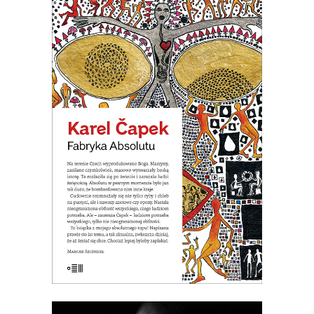
FABRYKA ABSOLUTU
Na terenie Czech wyprodukowano
Boga. Nastała na świecie
nieograniczona obfitość wszystkiego.
Ale okazało się, że ludziom potrzeba
wszystkiego, tylko nie nieograniczonej
obfitości.
19.50
zł
39.00
zł
E-BOOK DO KOSZYKA