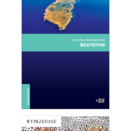
WIELKI PRZYPŁYW
Mikołajewski z czułością i delikatnością
kreśli reporterski portret wyspy –
przedsionka Ziemi Obiecanej
uchodźców. Lampedusa jest kroplą:
skupiają się w niej jak w soczewce
problemy, z którymi musi się zmierzyć
dzisiejsza Europa.
14.50
zł
29.00
zł
E-BOOK DO KOSZYKA
WYPRZEDANE