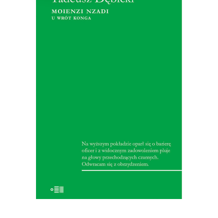
MOIENZI NZADI. U WRÓT
KONGA
W 1928 roku marynarz Dębicki wyrusza
do Afryki, skąd przywozi imponujący
reportaż. Opisuje w nim wyzysk,
rabunek, niewolniczą pracę, rasizm i
pychę – zjawiska, które Europa
dostrzeże dopiero za kilkadziesiąt lat.
25.35
zł
39.00
zł
KSIĄŻKA DO KOSZYKA
E-BOOK DO KOSZYKA