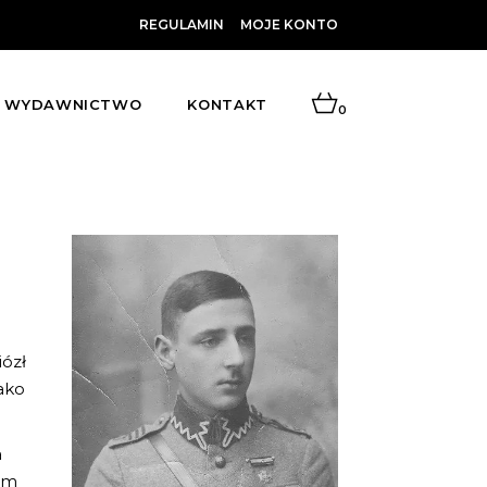
REGULAMIN
MOJE KONTO
WYDAWNICTWO
KONTAKT
0
iózł
jako
a
nim