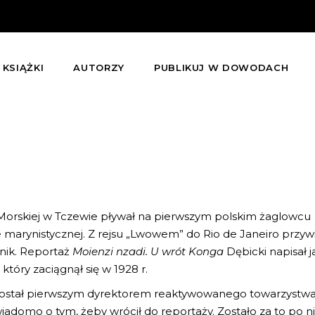
KSIĄŻKI
AUTORZY
PUBLIKUJ W DOWODACH
 Morskiej w Tczewie pływał na pierwszym polskim żaglowcu
e marynistycznej. Z rejsu „Lwowem” do Rio de Janeiro przyw
nnik. Reportaż
Moienzi nzadi. U wrót Konga
Dębicki napisał 
który zaciągnął się w 1928 r.
został pierwszym dyrektorem reaktywowanego towarzystw
adomo o tym, żeby wrócił do reportaży. Zostało za to po 