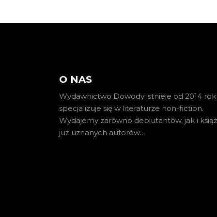
O NAS
Wydawnictwo Dowody istnieje od 2014 roku
specjalizuje się w literaturze non-fiction.
Wydajemy zarówno debiutantów, jak i książ
już uznanych autorów
…