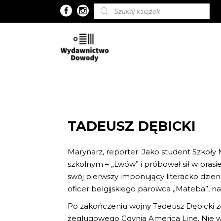
Wyszukiwarka
produktów
TADEUSZ DĘBICKI
Marynarz, reporter. Jako student Szkoły
szkolnym – „Lwów” i próbował sił w prasi
swój pierwszy imponujący literacko dzie
oficer belgijskiego parowca „Mateba”, na 
Po zakończeniu wojny Tadeusz Dębicki 
żeglugowego Gdynia America Line. Nie wi