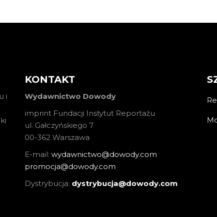
KONTAKT
S
 i
Wydawnictwo Dowody
Re
imprint Fundacji Instytut Reportażu
Mo
ki
ul. Gałczyńskiego 7
00-362 Warszawa
E-mail:
wydawnictwo@dowody.com
promocja@dowody.com
Dystrybucja:
dystrybucja@dowody.com