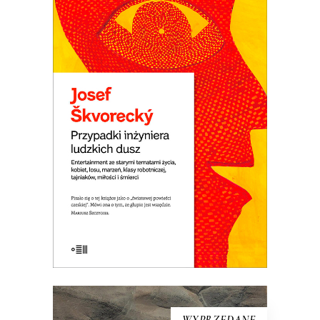
PRZYPADKI INŻYNIERA
LUDZKICH DUSZ
Powieść rzeka. Płyną nią setki
dramatycznych i śmiesznych ludzkich
losów. Wojna i komunizm. Miłość do
dziewcząt i saksofonu. Ucieczka z kraju i
tęsknota za domem. Jedna z
najlepszych czeskich powieści.
E-BOOK DO KOSZYKA
WYPRZEDANE