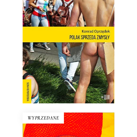
POLAK SPRZEDA ZMYSŁY
Nie ma o Polsce takich książek jak
debiut Konrada Oprzędka. Wariackich,
ale pogodnych. Smutnych, ale nie
przygnębiających. Ta błyskotliwa książka
pokazuje, kim są Polacy, kiedy nie
muszą być sobą.
E-BOOK DO KOSZYKA
WYPRZEDANE