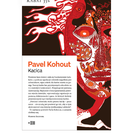
RABAT 35%
KACICA
Opowieść o dziewczynce, która nie
zdała do liceum teatralnego, więc
poszła do szkoły dla katów. Arcydzieło
czarnego humoru!
31.20
zł
48.00
zł
KSIĄŻKA DO KOSZYKA
E-BOOK DO KOSZYKA