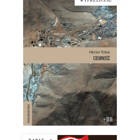
CIEMNOŚĆ
W wyniku katastrofy 625 metrów
pod ziemią, w ciemności, wilgoci, bez
jedzenia i wody pitnej zostało
uwięzionych 33 mężczyzn. Spędzili
pod ziemią 69 dni. To historia o
męstwie, odwadze i o granicach, do
jakich może dojść człowiek.