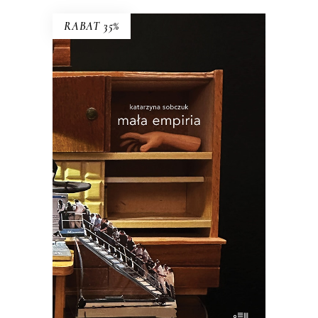
RABAT 35%
MAŁA EMPIRIA
Esej uczestniczący o wczesnej starości i
zagadce rodzicielstwa.
34.45
zł
53.00
zł
KSIĄŻKA DO KOSZYKA
E-BOOK DO KOSZYKA