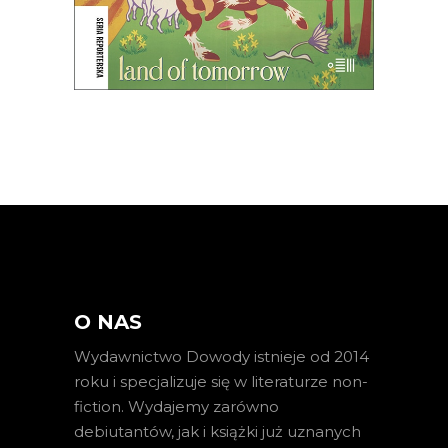
E-BOOK DO KOSZYKA
O NAS
Wydawnictwo Dowody istnieje od 2014
roku i specjalizuje się w literaturze non-
fiction. Wydajemy zarówno
debiutantów, jak i książki już uznanych