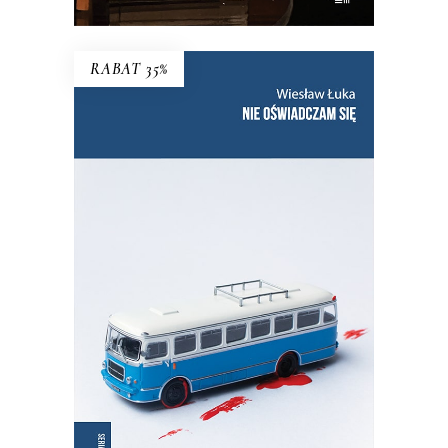
RABAT 35%
NIE OŚWIADCZAM SIĘ
Wznowienie kultowej książki!
35.75
zł
55.00
zł
KSIĄŻKA DO KOSZYKA