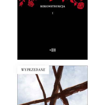
Na pytanie: „Kim jesteś?”, Tadeusz
Różewicz odpowiedział przed laty: „Kto
mnie uważnie czyta, ten wie”.
32.50
zł
65.00
zł
E-BOOK DO KOSZYKA
WYPRZEDANE
NA KAŻDYM ROGU TA SAMA