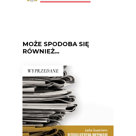
MOŻE SPODOBA SIĘ
RÓWNIEŻ…
WYPRZEDANE
NITROGLICERYNA NIEPOKOJU
Jak zauważa dziennikarka w jednym
z esejów, warto dostrzec różnicę