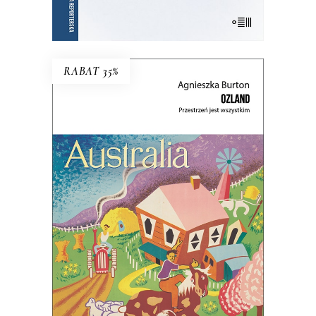
E-BOOK DO KOSZYKA
RABAT 35%
OZLAND. PRZESTRZEŃ JEST
WSZYSTKIM
Ludzie nie posiadają krainy – to ona
posiada ludzi.
45.44
zł
69.90
zł
KSIĄŻKA DO KOSZYKA