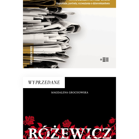
między pisaniem „poprawnym” a
„obrzydliwie dobrym”.
26.50
zł
53.00
zł
E-BOOK DO KOSZYKA
WYPRZEDANE
RÓŻEWICZ. REKONSTRUKCJA
(tom 1)