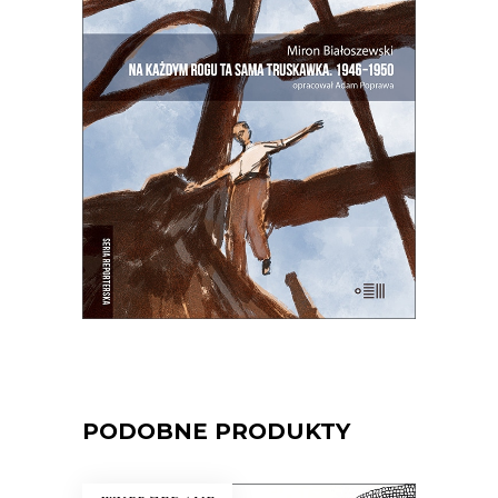
TRUSKAWKA
Zupełnie nowe miasto. Jakaś inna
Warszawa na starych śmieciach. Skąd
się wzięła?
25.00
zł
50.00
zł
E-BOOK DO KOSZYKA
PODOBNE PRODUKTY