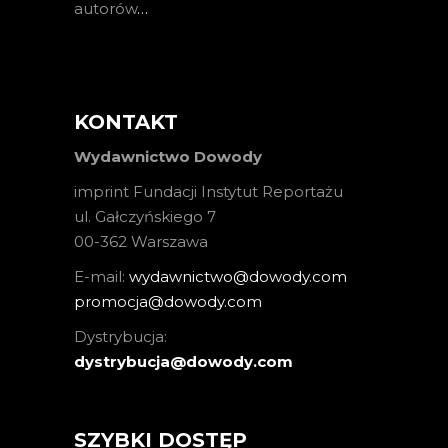
autorów
…
KONTAKT
Wydawnictwo Dowody
imprint Fundacji Instytut Reportażu
ul. Gałczyńskiego 7
00-362 Warszawa
E-mail:
wydawnictwo@dowody.com
promocja@dowody.com
Dystrybucja:
dystrybucja@dowody.com
SZYBKI DOSTĘP