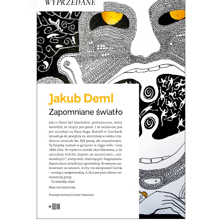
WYPRZEDANE
ZAPOMNIANE ŚWIATŁO
Po co dziś czytać Demla? Choćby po
to, aby się przekonać, że wszystkie źle
społecznie widziane cechy, takie jak
nieustępliwość, wybujały egotyzm,
kłótliwość, czy przekonanie o własnej
nieomylności mogą być podłożem
wybitnej literatury.
21.50
zł
43.00
zł
E-BOOK DO KOSZYKA