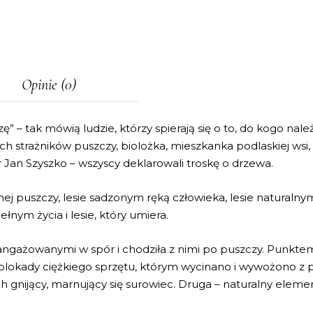
Opinie (0)
 – tak mówią ludzie, którzy spierają się o to, do kogo należ
h strażników puszczy, biolożka, mieszkanka podlaskiej wsi,
 Jan Szyszko – wszyscy deklarowali troskę o drzewa.
nej puszczy, lesie sadzonym ręką człowieka, lesie naturaln
ełnym życia i lesie, który umiera.
angażowanymi w spór i chodziła z nimi po puszczy. Punktem
y blokady ciężkiego sprzętu, którym wycinano i wywożono z
ch gnijący, marnujący się surowiec. Druga – naturalny eleme