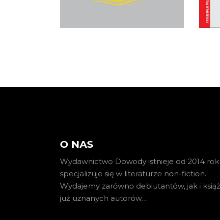
KOSZYKA
O NAS
Wydawnictwo Dowody istnieje od 2014 roku
specjalizuje się w literaturze non-fiction.
Wydajemy zarówno debiutantów, jak i książ
już uznanych autorów
…