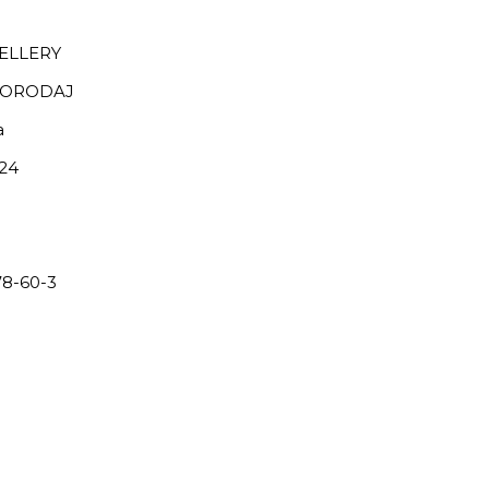
ELLERY
BORODAJ
a
24
8-60-3