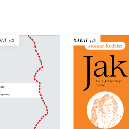
AT 35%
RABAT 35%
RUBIEŻ. REPORTAŻ
WĘDROWNY
JAK ŻYĆ Z „TOKSYCZ
spektywa pieszej reporterki
MATKĄ
y się z uniwersalną refleksją
PREMIERA: 24 listopada 
nad granicami, murami i
32.49
zł
49.99
zł
siekami, które dzielą ludzi.
31.85
zł
49.00
zł
KSIĄŻKA DO
KOSZYKA
KSIĄŻKA DO
KOSZYKA
E-BOOK DO
E-BOOK DO