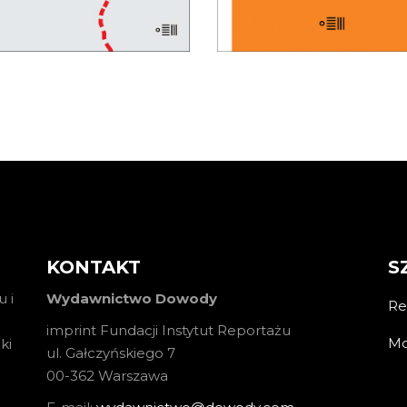
KOSZYKA
KOSZYKA
KONTAKT
S
 i
Wydawnictwo Dowody
Re
imprint Fundacji Instytut Reportażu
Mo
ki
ul. Gałczyńskiego 7
00-362 Warszawa