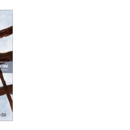
TA
A
kaś
h
?