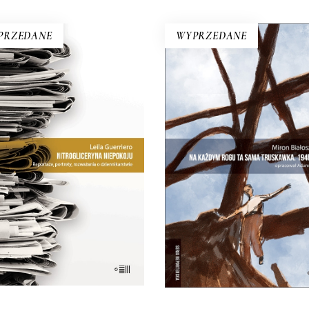
PRZEDANE
WYPRZEDANE
NITROGLICERYNA
NIEPOKOJU
NA KAŻDYM ROGU 
SAMA TRUSKAWK
 zauważa dziennikarka w
jednym z esejów, warto
Zupełnie nowe miasto. Ja
ostrzec różnicę między
inna Warszawa na staryc
isaniem „poprawnym” a
śmieciach. Skąd się wzięła
„obrzydliwie dobrym”.
25.00
zł
50.00
zł
26.50
zł
53.00
zł
E-BOOK DO
E-BOOK DO
KOSZYKA
KOSZYKA